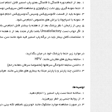
1. بعد از اتمام دوره قاعدگی تا قاعدگی بعدی پاپ اسمیر قابل انجام است اما بهترین زمان روز 10 تا 18 سیکل قاعدگی می باشد.
2. حتما نمونه گیری روی تخت ژنیکولوژی و مشاهده کامل سرویکس توسط معاینه کننده انجام شود.
3. نمونه باید از قسمت اکتوسرویکس وسپس آندوسرویکس انجام شود.
4. نمونه با اسپاچولا یا براش های مخصوص انجام می شود.
5. پس از زایمان ا نظر پزشک بعد از 8 هفته یا بیشتر قابل انجام می باشد.
6. اگر جواب تست Unsatisfactory باشد تکرار مجدد بعد از 8 هفته انجام می شود.
7. مشخصات کامل بیمار باید در برگه پاپ اسمیر قید شود مانند:سن، سابقه خانوادگی،سابقه سیتولوژی غیر طبیعی، High Risk بودن،سابقه کرایو،بیوبسی، لیزر و ...
در موارد زیر حتما با پزشک خود در میان بگذارید:
1. سابقه بیماری های مقاربتی مانند: HPV
2. داشتن سابقه خانوادگی سرطانها (مخصوصا سرطان دهانه رحم)
3. داشتن چند پارتنر و یا پارتنر مبتلا به بیماری های مقاربتی مانند: هپاتیت، زگیل تناسلی و ...
توصیه ها:
1. سالانه حتما تست پاپ اسمیر را انجام دهید.
2. از روابط جنسی پر خطر بپرهيزيد.
3. در صورت مشاهده موارد مشکوک مانند خونریزی نامنظم، لکه بینی، درد های لگنی و ... به پزشک مراجعه کنید.