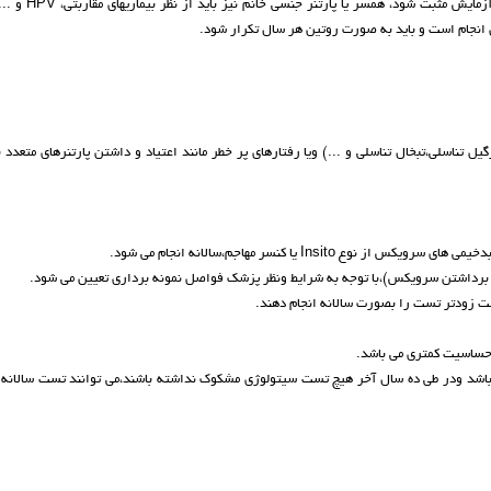
دهانه رحم می باشد. همچنین اگر جواب این تست در خانم ه
انجام است و باید به صورت روتین هر سال تکرار شود.
ر صورت وجود ویروس های خطرناک مانند: ایدز، ویروس HPV (زگیل تناسلی،تبخال تناسلی و ...) ویا رفتارهای پر خطر مانند اعتیاد و داشتن پارتنرهای مت
گر 3 سال متوالی تست آنها منفی باشد ودر طی ده سال آخر هیچ تست سیتولوژی مشکوک نداشته باشند،می توانند تست سالا