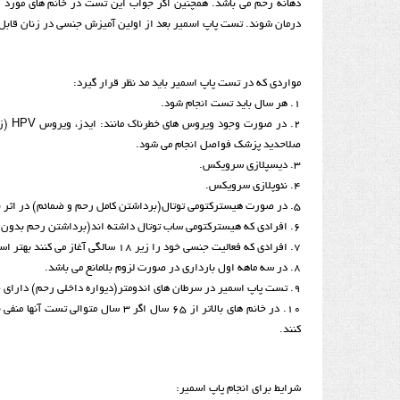
درمان شوند. تست پاپ اسمیر بعد از اولین آمیزش جنسی در زنان قابل 
مواردی که در تست پاپ اسمیر باید مد نظر قرار گیرد:
1. هر سال باید تست انجام شود.
2. د
صلاحدید پزشک فواصل انجام می شود.
3. دیسپلازی سرویکس.
4. نئوپلازی سرویکس.
5. در صورت هیسترکتومی توتال(برداشتن کامل رحم و ضمائم) در اثر بدخیمی های سرویکس از نوع Insito یا کنسر مهاجم،سالانه انجام می شود.
6. افرادی که هیسترکتومی ساب توتال داشته اند(برداشتن رحم بدون برداشتن سرویکس)،با توجه به شرایط ونظر پزشک فواصل نمونه برداری تعیین می شود.
7. افرادی که فعالیت جنسی خود را زیر 18 سالگی آغاز می کنند بهتر است زودتر تست را بصورت سالانه انجام دهند.
8. در سه ماهه اول بارداری در صورت لزوم بلامانع می باشد.
9. تست پاپ اسمیر در سرطان های اندومتر(دیواره داخلی رحم) دارای حساسیت کمتری می باشد.
10. در خانم های بالاتر از 65 سال ا
کنند.
شرایط برای انجام پاپ اسمیر: