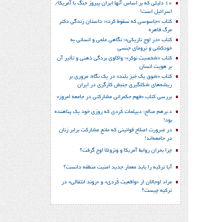
10 دلیلی که بر اساس آنها ایران پیروز جنگ با آمریکا/
اسرائیل است!
کتاب «جاسوسی که سقوط کرد»؛ داستان زندگی دکتر
مرگ قاهره
کتاب «در اوج تاریکی»؛ نگاهی علمی و انسانی به
خودکشی و ترومای جنسی
کتاب «شخصیت نوکر»؛ واکاوی بردگی ذهنی و تأثیر آن
بر هویت انسان
کتاب «شوق یک خیز بلند» در یک نگاه؛ مروری بر
ریشه‌های شکل‎گیری جنبش کارگری در ایران
بررسی کتاب «فهم حکمرانی مشارکتی در جامعه امروز»
د.برهم صالح؛ دیپلمات کُردی که روزی خود یک پناهنده
بود!
در ضرورت اصلاح قوانینی که مانع مشارکت برابر زنان
در جامعه‌اند!
چرا بحران روابط آمریکا و ونزوئلا اوج گرفت؟
آیا ترکیه را باید معمار جدید امنیت منطقه دانست؟
مراد اوجالان از «واقعیت کُردی» و «روند انتقالی» در
ترکیه چیست؟