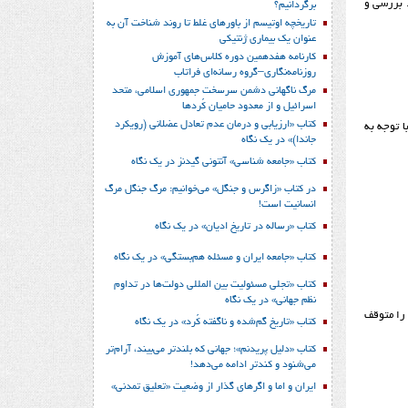
ای مورد آزمایش مثبت شود، همسر یا پارتنر جنسی خانم نیز باید از نظر بیماریهای مقاربتی، HPV و ... بررسی و
برگردانیم؟
تاریخچه اوتیسم از باورهای غلط تا روند شناخت آن به
عنوان یک بیماری ژنتیکی
کارنامه هفدهمین دوره کلاس‌های آموزش
روزنامه‌نگاری–گروه رسانه‌ای فراتاب
مرگ ناگهانی دشمن سرسخت جمهوری اسلامی، متحد
اسرائیل و از معدود حامیان کُردها
کتاب «ارزیابی و درمان عدم تعادل عضلانی (رویکرد
عدد با توجه به
جاندا)» در یک نگاه
کتاب «جامعه شناسی» آنتونی گیدنز در یک نگاه
در کتاب «زاگرس و جنگل» می‌خوانیم: مرگ جنگل مرگ
انسانیت است!
کتاب «رساله در تاریخ ادیان» در یک نگاه
کتاب «جامعه ایران و مسئله هم‌بستگی» در یک نگاه
کتاب «تجلی مسئولیت بین المللی دولت‌ها در تداوم
نظم جهانی» در یک نگاه
نه را متوقف
کتاب «تاریخ گم‌شده و ناگفته کُرد» در یک نگاه
کتاب «دلیل پریدنم»؛ جهانی که بلندتر می‌بیند، آرام‌تر
می‌شنود و کندتر ادامه می‌دهد!
ایران و اما و اگرهای گذار از وضعیت «تعلیق تمدنی»