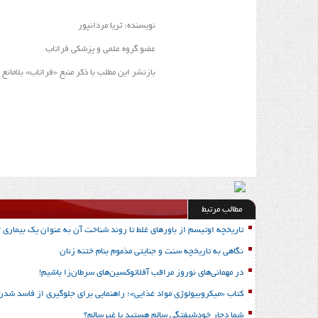
نویسنده: ثریا مردانپور
عضو گروه علمی و پزشکی فراتاب
بازنشر این مطلب با ذکر منبع «فراتاب» بلامانع
مطالب مرتبط
تاریخچه اوتیسم از باورهای غلط تا روند شناخت آن به عنوان یک بیماری 
نگاهی به تاریخچه سنت و جنایتی مذموم بنام ختنه زنان
در مهمانی‌های نوروز مراقب آفلاتوکسین‌های سرطان‌زا‌ باشیم!
کتاب «میکروبیولوژی مواد غذایی»؛ راهنمایی برای جلوگیری از فاسد شدن
شما دچار خودشیفتگی سالم هستید یا غیرسالم؟