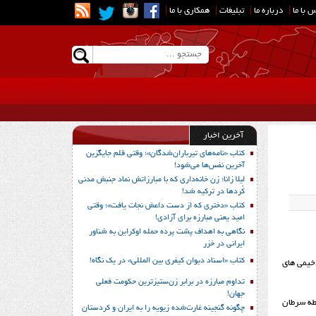
 با ما
|
درباره ما
|
تبلیغات
|
همکاری با ما
|
آخرین اخبار
کتاب «نامه‌های تیرباران‌شدگان»؛ وقتی قلم جایگزین
آخرین نفس‌ها می‌شود!
لیلا زانا؛ زن خانه‌داری که با مبارزاتش نماد جنبش مدنی
کُردها در ترکیه شد!
کتاب «دختری که از دست داعش نجات یافت»؛ وقتی
امید یعنی مبارزه برای آزادی!
نگاهی به اهداف پشت پرده حمله اوکراین به شناور
ایرانی در خزر
کتاب «اسناد دیوان کیفری بین المللی» در یک نگاه!
خیمی های
تداوم مبارزه در برابر زن‌ستیزترین حکومت فعلی
جهان!
هش 70 الی 80 درصدی مرگ و میر بواسطه سرطان
چگونه گنجینه غارت‌شده زیویه را به ایران و کردستان