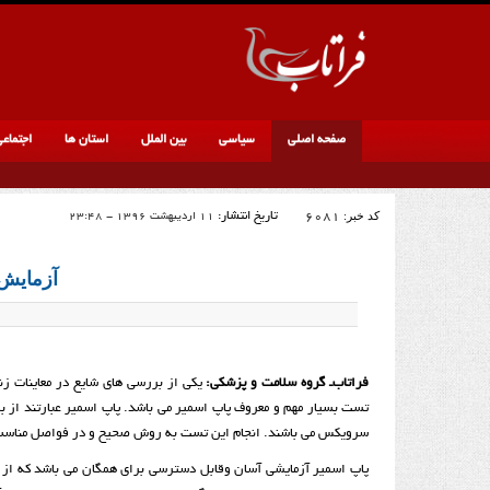
صفحه اصلی
سیاسی
بین الملل
استان ها
اجتماع
کد خبر:
6081
تاریخ انتشار:
11 اردیبهشت 1396 - 23:48
آزمایش 
فراتاب‌ـ گروه سلامت و پزشکی:
یکی از بررسی های شایع در معاینات زن
تست بسیار مهم و معروف پاپ اسمیر می باشد. پاپ اسمیر عبارتند از
سرویکس می باشند. انجام این تست به روش صحیح و در فواصل مناسب