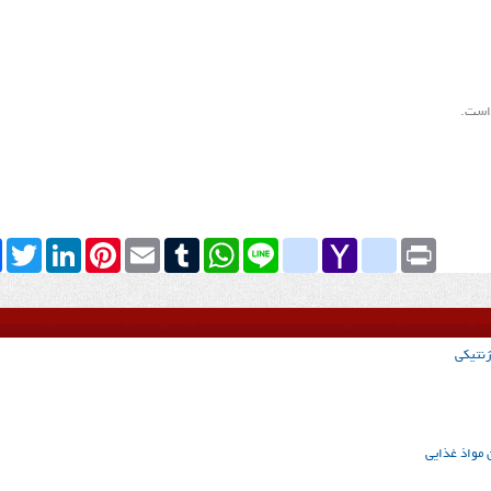
 است.
k
Twitter
LinkedIn
Pinterest
Email
Tumblr
WhatsApp
google_bookmarks
Line
yahoo_messenger
Yahoo
Print
Mail
ژنتیکی
 مواذ غذایی