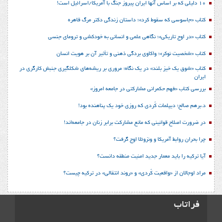
10 دلیلی که بر اساس آنها ایران پیروز جنگ با آمریکا/اسرائیل است!
کتاب «جاسوسی که سقوط کرد»؛ داستان زندگی دکتر مرگ قاهره
کتاب «در اوج تاریکی»؛ نگاهی علمی و انسانی به خودکشی و ترومای جنسی
کتاب «شخصیت نوکر»؛ واکاوی بردگی ذهنی و تأثیر آن بر هویت انسان
کتاب «شوق یک خیز بلند» در یک نگاه؛ مروری بر ریشه‌های شکل‎گیری جنبش کارگری در
ایران
بررسی کتاب «فهم حکمرانی مشارکتی در جامعه امروز»
د.برهم صالح؛ دیپلمات کُردی که روزی خود یک پناهنده بود!
در ضرورت اصلاح قوانینی که مانع مشارکت برابر زنان در جامعه‌اند!
چرا بحران روابط آمریکا و ونزوئلا اوج گرفت؟
آیا ترکیه را باید معمار جدید امنیت منطقه دانست؟
مراد اوجالان از «واقعیت کُردی» و «روند انتقالی» در ترکیه چیست؟
فراتاب