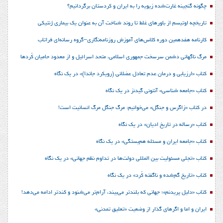
چگونه گنجینه غارت‌شده زیویه را به ایران و کردستان برگردانیم؟
تاریخچه اوتیسم از باورهای غلط تا روند شناخت آن به عنوان یک بیماری ژنتیکی
کارنامه هفدهمین دوره کلاس‌های آموزش روزنامه‌نگاری–گروه رسانه‌ای فراتاب
مرگ ناگهانی دشمن سرسخت جمهوری اسلامی، متحد اسرائیل و از معدود حامیان کُردها
کتاب «ارزیابی و درمان عدم تعادل عضلانی (رویکرد جاندا)» در یک نگاه
کتاب «جامعه شناسی» آنتونی گیدنز در یک نگاه
در کتاب «زاگرس و جنگل» می‌خوانیم: مرگ جنگل مرگ انسانیت است!
کتاب «رساله در تاریخ ادیان» در یک نگاه
کتاب «جامعه ایران و مسئله هم‌بستگی» در یک نگاه
کتاب «تجلی مسئولیت بین المللی دولت‌ها در تداوم نظم جهانی» در یک نگاه
کتاب «تاریخ گم‌شده و ناگفته کُرد» در یک نگاه
کتاب «دلیل پریدنم»؛ جهانی که بلندتر می‌بیند، آرام‌تر می‌شنود و کندتر ادامه می‌دهد!
ایران و اما و اگرهای گذار از وضعیت «تعلیق تمدنی»