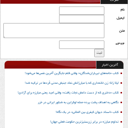
نظرات
نام
ایمیل
متن
3+4=
آخرین اخبار
کتاب «نامه‌های تیرباران‌شدگان»؛ وقتی قلم جایگزین آخرین نفس‌ها می‌شود!
لیلا زانا؛ زن خانه‌داری که با مبارزاتش نماد جنبش مدنی کُردها در ترکیه شد!
کتاب «دختری که از دست داعش نجات یافت»؛ وقتی امید یعنی مبارزه برای آزادی!
نگاهی به اهداف پشت پرده حمله اوکراین به شناور ایرانی در خزر
کتاب «اسناد دیوان کیفری بین المللی» در یک نگاه!
تداوم مبارزه در برابر زن‌ستیزترین حکومت فعلی جهان!