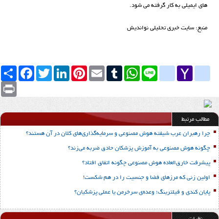
های ایمیلی به کار گرفته می شود.
منبع: سایت خبری تحلیلی نواندیش
Yahoo
yahoo_messenger
Line
google_bookmarks
WhatsApp
Tumblr
Email
Pinterest
LinkedIn
Twitter
Facebook
اشتراک
Mail
Print
مطالب مرتبط
چرا رهبران عرب شیفته هوش مصنوعی و سرمایه‌گذاری‌های کلان در آن هستند؟
چگونه هوش مصنوعی به آموزش پزشکان حادق ضربه می‌زند؟
پیشرفت خارق‌العاده هوش‌ مصنوعی چگونه اتفاق افتاد؟
اولین زنی که مرزهای فضا و جنسیت را در هم شکست!
پایان کندی و فیلترینگ؛ وعده‌ی سرخرمن یا عملی پزشکیان؟