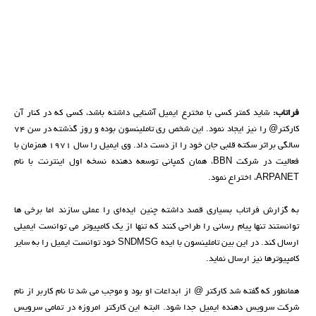
فراتاب:
شاید کمتر کسی با مخترع ایمیل آشنایی داشته باشد، کسی که در کنار آن
کارکتر@ را نیز ایجاد نمود. این شخص ری تاملینسون بوده و روز گذشته در سن 74
سالگی براثر سکته قلبی جان خود را از دست داد. وی ایمیل را سال 1971 همزمان با
فعالیت در شرکت BBN، همان کمپانی توسعه دهنده نسخه اول اینترنت با نام
ARPANET، اختراع نمود.
به گزارش فراتاب بسیاری قصد داشته چنین ایده‌ای را عملی سازند اما برخی ها
توانستند تنها پیام رسانی را طراحی کنند که تنها از یک کامپیوتر می توانست ایمیلی
ارسال کند. در این بین تاملینسون با ایده SNDMSG خود توانست ایمیل را به سایر
کامپیوترها نیز ارسال نماید.
همانطور که گفته شد کارکتر @ از ابداعات او بود و موجب می شد تا نام کاربر از نام
شرکت سرویس دهنده ایمیل جدا شود. البته این کارکتر امروزه در تمامی سرویس