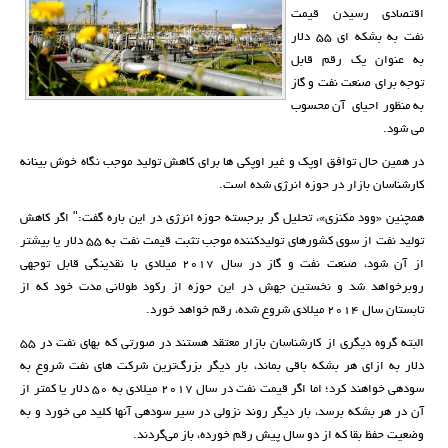
اقتصادی رسیدن قیمت
نفت به بشکه ای ۵۵ دلار
به عنوان یک رقم قابل
توجه برای صنعت نفت و گاز
به منظور احیای آن محسوب
می شود.
در همین حال توافق اوپک و غیر اوپکی ها برای کاهش تولید موجب نگاه خوش بینانه
کارشناسان بازار در حوزه انرژی شده است.
همچنین «وود مکنزی»، تحلیل گر برجسته حوزه انرژی در این باره گفت:" اگر کاهش
تولید نفت از سوی کشورهای تولیدکننده موجب تثبت قیمت نفت به ۵۵ دلار یا بیشتر
از آن شود، صنعت نفت و گاز در سال ۲۰۱۷ میلادی با نقدینگی قابل توجهی
روبرخواهد شد و نخستین جهش در این حوزه از رکود طولانی مدت خود که از
تابستان سال ۲۰۱۴ میلادی شروع شده، رقم خواهد خورد.
البته گروه دیگری از کارشناسان بازار معتقد هستند در صورتی که بهای نفت در ۵۵
دلار به ازای هر بشکه باقی بماند، بار دیگر بزرگ‌ترین شرکت های نفت شروع به
سودهی خواهند کرد؛ اما اگر قیمت نفت در سال ۲۰۱۷ میلادی به ۵۰ دلار یا کمتر از
آن در هر بشکه برسد، بار دیگر روند نزولی در سیر سودهی آنها کلید می خورد و به
وضعیت حفظ بقا که از دو سال پیش رقم خورده، باز می‌گردند.