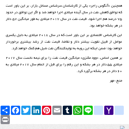
همچنین «آنگوس راجر» یکی از کارشناسان سرشناس مسائل بازار، بر این باور است
که توافق کاهش نفت در سال آینده میلادی اجرا خواهد شد و اگر این توافق در حدود
۷۵ درصد هم اجرا شود، قیمت نفت در سال ۲۰۱۷ میلادی به طور میانگین ۵۷ دلار
در هر بشکه خواهد بود.
این کارشناس اقتصادی بر این باور است که در سال ۲۰۱۸ میلادی به دلیل یکسری
عوامل از قبیل تقویت بیشتر دلار و تقاضا، قیمت نفت از رشد بیشتری برخوردار
خواهد بود؛ ضمن اینکه این رویه به تولیدکنندگان نفت شیل هم کمک خواهد کرد.
بر همین اساس، «وود مکنزی» میانگین قیمت نفت را برای نیمه نخست سال ۲۰۱۷
میلادی ۵۵ دلار در هر بشکه و این رقم را برای قبل از اتمام سال ۲۰۱۷ میلادی به
۶۰ دلار در هر بشکه برآورد کرد.
منبع: مهر
Yahoo
yahoo_messenger
Line
google_bookmarks
WhatsApp
Tumblr
Email
Pinterest
LinkedIn
Twitter
Facebook
اشتراک
Mail
Print