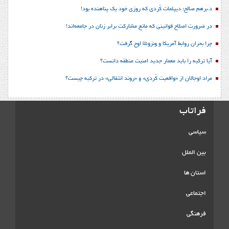
د.برهم صالح؛ دیپلمات کُردی که روزی خود یک پناهنده بود!
در ضرورت اصلاح قوانینی که مانع مشارکت برابر زنان در جامعه‌اند!
چرا بحران روابط آمریکا و ونزوئلا اوج گرفت؟
آیا ترکیه را باید معمار جدید امنیت منطقه دانست؟
مراد اوجالان از «واقعیت کُردی» و «روند انتقالی» در ترکیه چیست؟
فراتاب
سیاسی
بین الملل
استان ها
اجتماعی
فرهنگی