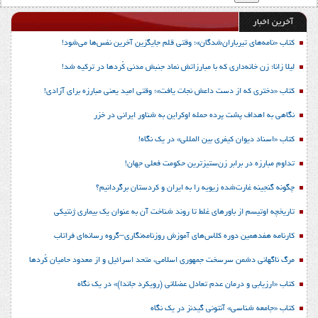
آخرین اخبار
کتاب «نامه‌های تیرباران‌شدگان»؛ وقتی قلم جایگزین آخرین نفس‌ها می‌شود!
لیلا زانا؛ زن خانه‌داری که با مبارزاتش نماد جنبش مدنی کُردها در ترکیه شد!
کتاب «دختری که از دست داعش نجات یافت»؛ وقتی امید یعنی مبارزه برای آزادی!
نگاهی به اهداف پشت پرده حمله اوکراین به شناور ایرانی در خزر
کتاب «اسناد دیوان کیفری بین المللی» در یک نگاه!
تداوم مبارزه در برابر زن‌ستیزترین حکومت فعلی جهان!
چگونه گنجینه غارت‌شده زیویه را به ایران و کردستان برگردانیم؟
تاریخچه اوتیسم از باورهای غلط تا روند شناخت آن به عنوان یک بیماری ژنتیکی
کارنامه هفدهمین دوره کلاس‌های آموزش روزنامه‌نگاری–گروه رسانه‌ای فراتاب
مرگ ناگهانی دشمن سرسخت جمهوری اسلامی، متحد اسرائیل و از معدود حامیان کُردها
کتاب «ارزیابی و درمان عدم تعادل عضلانی (رویکرد جاندا)» در یک نگاه
کتاب «جامعه شناسی» آنتونی گیدنز در یک نگاه