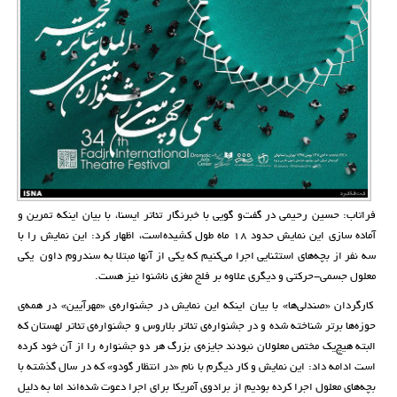
فراتاب: حسین رحیمی در گفت‌و گویی با خبرنگار تئاتر ایسنا، با بیان اینکه تمرین و
آماده سازی این نمایش حدود 18 ماه طول کشیده‌است، اظهار کرد: این نمایش را با
سه نفر از بچه‌های استثنایی اجرا می‌کنیم که یکی از آنها مبتلا به سندروم داون یکی
معلول جسمی-حرکتی و دیگری علاوه بر فلج مغزی ناشنوا نیز هست.
کارگردان «صندلی‌ها» با بیان اینکه این نمایش در جشنواره‌ی «مهرآیین» در همه‌ی
حوزه‌ها برتر شناخته شده و در جشنواره‌ی تئاتر بلاروس و جشنواره‌ی تئاتر لهستان که
البته هیچ‌یک مختص معلولان نبودند جایزه‌ی بزرگ هر دو جشنواره را از آن خود کرده
است ادامه داد: این نمایش و کار دیگرم با نام «در انتظار گودو» که در سال گذشته با
بچه‌های معلول اجرا کرده بودیم از برادوی آمریکا برای اجرا دعوت شده‌اند اما به دلیل