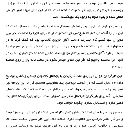
نبود حامی تاکنون موفق به سفر نشده‌ایم، همچنین این نمایش از کانادا‌، برزیل‌،
روسیه و اتریش‌ نیز برای اجرا دعوت داشته است، اما از این میان تنها کشور اتریش
قطعی شده و بقیه منوط به وجود یک تهیه‌کننده است.
‌رحیمی درباره‌ی اجرای عمومی نمایش «صندلی‌ها» نیز توضیح داد: سه سال است که
این کار را آماده کرده‌ام اما هیچ‌کس جرأت دعوت از ما برای اجرا را نداشت. در بین
مدیران تنها کسی که جسارت داشت آقای حریری کاشانی بود که کمک کرد ما در
جشنواره فجر اجرا داشته باشیم و پس از آن نیز این نمایش را برای عموم اجرا
کنیم. از طرف آقای کاشانی با مدیر تالار مولوی صحبت‌هایی شده که بتوانیم 15 شب در
آنجا اجرا داشته باشیم که اگر این اتفاق میسر نشود در تماشاخانه باران روی صحنه
می‌رویم.
این کارگردان جوان درباره‌ی علت کارکردن با بچه‌های کم‌توان جسمی و ذهنی توضیح
داد: 14 سال است که در خدمت بچه‌های چند معلولیتی هستم. کار با این بچه‌ها نیز
همواره برایم جذاب بوده و می‌خواستم با این چالش مواجه شوم که درک موقعیت‌های
نمایشی -گاه برای بازیگران حرفه‌ای تئاتر نیز دشوار است‌- برای بازیگری که معلولیت
ذهنی دارد و استدلال ندارد، چگونه خواهد بود.
حسین رحیمی با بیان اینکه کار پایان نامه‌ی کارشناسی ارشدش نیز در این حوزه بوده
و در کار تئاتر درمانی نیز فعالیت دارد، ادامه داد: این کار بسیار سخت است اما
شیرینی و حلاوت زیادی هم دارد و من به این طریق می‌توانم رسالت هنری و