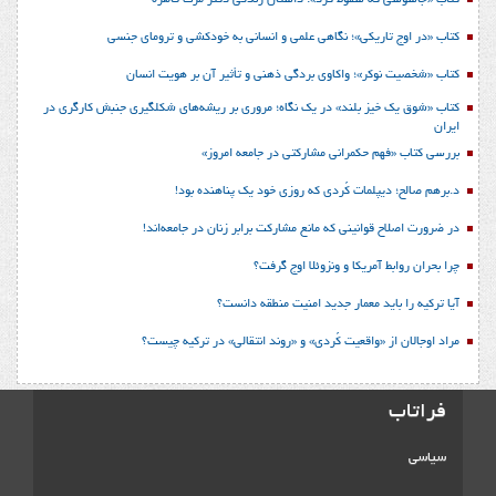
کتاب «در اوج تاریکی»؛ نگاهی علمی و انسانی به خودکشی و ترومای جنسی
کتاب «شخصیت نوکر»؛ واکاوی بردگی ذهنی و تأثیر آن بر هویت انسان
کتاب «شوق یک خیز بلند» در یک نگاه؛ مروری بر ریشه‌های شکل‎گیری جنبش کارگری در
ایران
بررسی کتاب «فهم حکمرانی مشارکتی در جامعه امروز»
د.برهم صالح؛ دیپلمات کُردی که روزی خود یک پناهنده بود!
در ضرورت اصلاح قوانینی که مانع مشارکت برابر زنان در جامعه‌اند!
چرا بحران روابط آمریکا و ونزوئلا اوج گرفت؟
آیا ترکیه را باید معمار جدید امنیت منطقه دانست؟
مراد اوجالان از «واقعیت کُردی» و «روند انتقالی» در ترکیه چیست؟
فراتاب
سیاسی