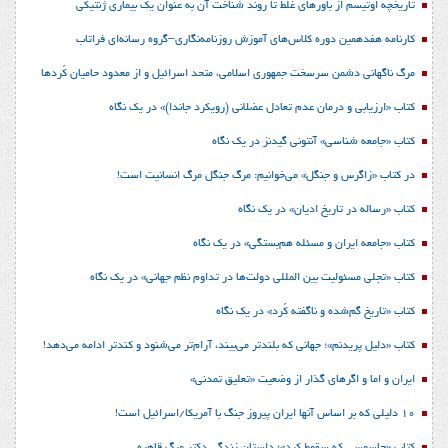
تاریخچه اوتیسم از باورهای غلط تا روند شناخت آن به عنوان یک بیماری ژنتیکی
کارنامه هفدهمین دوره کلاس‌های آموزش روزنامه‌نگاری–گروه رسانه‌ای فراتاب
مرگ ناگهانی دشمن سرسخت جمهوری اسلامی، متحد اسرائیل و از معدود حامیان کُردها
کتاب «ارزیابی و درمان عدم تعادل عضلانی (رویکرد جاندا)» در یک نگاه
کتاب «جامعه شناسی» آنتونی گیدنز در یک نگاه
در کتاب «زاگرس و جنگل» می‌خوانیم: مرگ جنگل مرگ انسانیت است!
کتاب «رساله در تاریخ ادیان» در یک نگاه
کتاب «جامعه ایران و مسئله هم‌بستگی» در یک نگاه
کتاب «تجلی مسئولیت بین المللی دولت‌ها در تداوم نظم جهانی» در یک نگاه
کتاب «تاریخ گم‌شده و ناگفته کُرد» در یک نگاه
کتاب «دلیل پریدنم»؛ جهانی که بلندتر می‌بیند، آرام‌تر می‌شنود و کندتر ادامه می‌دهد!
ایران و اما و اگرهای گذار از وضعیت «تعلیق تمدنی»
10 دلیلی که بر اساس آنها ایران پیروز جنگ با آمریکا/اسرائیل است!
کتاب «جاسوسی که سقوط کرد»؛ داستان زندگی دکتر مرگ قاهره