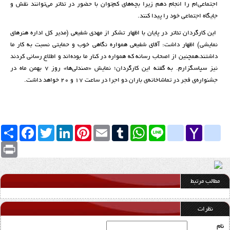
اجتماعی‌ام را انجام دهم زیرا بچه‌های کم‌توان با حضور در تئاتر می‌توانند نقش و
جایگاه اجتماعی خود را پیدا کنند.
این کارگردان تئاتر در پایان با اظهار تشکر از مهدی شفیعی (مدیر کل اداره هنرهای
نمایشی) اظهار داشت: آقای شفیعی همواره نگاهی خوب و حمایتی نسبت به کار ما
داشتند،همچنین از اصحاب رسانه که همواره در کنار ما بوده‌اند و اطلاع رسانی کردند
نیز سپاسگزارم. به گفته این کارگردان؛ نمایش «صندلی‌ها» روز 7 بهمن ماه در
جشنواره‌ی فجر در تماشاخانه‌ی باران دو اجرا در ساعت 17 و 20 خواهد داشت.
Yahoo
yahoo_messenger
Line
google_bookmarks
WhatsApp
Tumblr
Email
Pinterest
LinkedIn
Twitter
Facebook
اشتراک
Mail
Print
مطالب مرتبط
نظرات
نام