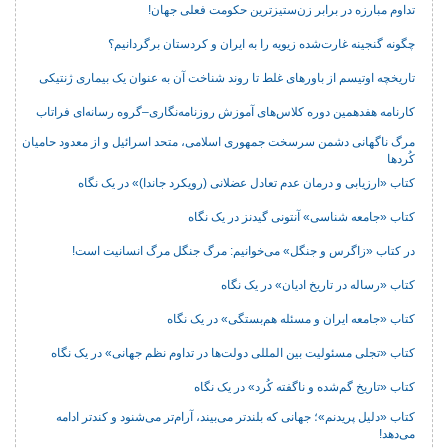
تداوم مبارزه در برابر زن‌ستیزترین حکومت فعلی جهان!
چگونه گنجینه غارت‌شده زیویه را به ایران و کردستان برگردانیم؟
تاریخچه اوتیسم از باورهای غلط تا روند شناخت آن به عنوان یک بیماری ژنتیکی
کارنامه هفدهمین دوره کلاس‌های آموزش روزنامه‌نگاری–گروه رسانه‌ای فراتاب
مرگ ناگهانی دشمن سرسخت جمهوری اسلامی، متحد اسرائیل و از معدود حامیان
کُردها
کتاب «ارزیابی و درمان عدم تعادل عضلانی (رویکرد جاندا)» در یک نگاه
کتاب «جامعه شناسی» آنتونی گیدنز در یک نگاه
در کتاب «زاگرس و جنگل» می‌خوانیم: مرگ جنگل مرگ انسانیت است!
کتاب «رساله در تاریخ ادیان» در یک نگاه
کتاب «جامعه ایران و مسئله هم‌بستگی» در یک نگاه
کتاب «تجلی مسئولیت بین المللی دولت‌ها در تداوم نظم جهانی» در یک نگاه
کتاب «تاریخ گم‌شده و ناگفته کُرد» در یک نگاه
کتاب «دلیل پریدنم»؛ جهانی که بلندتر می‌بیند، آرام‌تر می‌شنود و کندتر ادامه
می‌دهد!