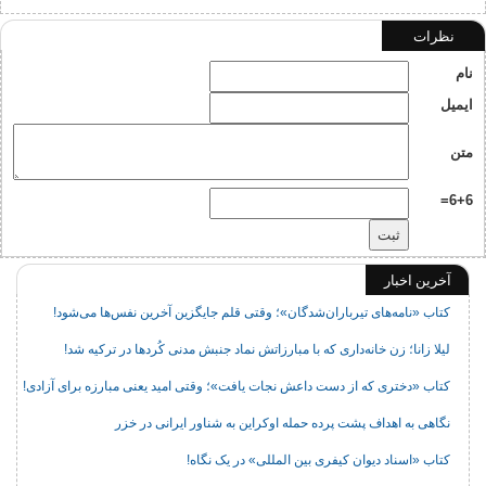
نظرات
نام
ایمیل
متن
6+6=
آخرین اخبار
کتاب «نامه‌های تیرباران‌شدگان»؛ وقتی قلم جایگزین آخرین نفس‌ها می‌شود!
لیلا زانا؛ زن خانه‌داری که با مبارزاتش نماد جنبش مدنی کُردها در ترکیه شد!
کتاب «دختری که از دست داعش نجات یافت»؛ وقتی امید یعنی مبارزه برای آزادی!
نگاهی به اهداف پشت پرده حمله اوکراین به شناور ایرانی در خزر
کتاب «اسناد دیوان کیفری بین المللی» در یک نگاه!