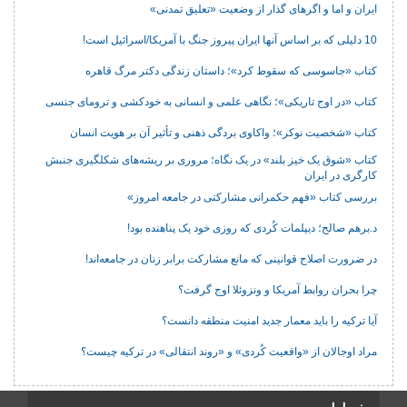
ایران و اما و اگرهای گذار از وضعیت «تعلیق تمدنی»
10 دلیلی که بر اساس آنها ایران پیروز جنگ با آمریکا/اسرائیل است!
کتاب «جاسوسی که سقوط کرد»؛ داستان زندگی دکتر مرگ قاهره
کتاب «در اوج تاریکی»؛ نگاهی علمی و انسانی به خودکشی و ترومای جنسی
کتاب «شخصیت نوکر»؛ واکاوی بردگی ذهنی و تأثیر آن بر هویت انسان
کتاب «شوق یک خیز بلند» در یک نگاه؛ مروری بر ریشه‌های شکل‎گیری جنبش
کارگری در ایران
بررسی کتاب «فهم حکمرانی مشارکتی در جامعه امروز»
د.برهم صالح؛ دیپلمات کُردی که روزی خود یک پناهنده بود!
در ضرورت اصلاح قوانینی که مانع مشارکت برابر زنان در جامعه‌اند!
چرا بحران روابط آمریکا و ونزوئلا اوج گرفت؟
آیا ترکیه را باید معمار جدید امنیت منطقه دانست؟
مراد اوجالان از «واقعیت کُردی» و «روند انتقالی» در ترکیه چیست؟