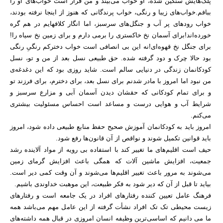
پلک‌هایش سنگین شده، او خواب می‌بیند و من قرار است خواب‌های او را
ببافم.خواب‌های زیبا و رنگی، خواب پرندگانی که هنوز از اینجا نرفته بودند،
خواب رودهای پر آب و جنگل‌های سرسبز، اما انگار کلافهایم در هم گره
خورده‌اند!برای آسمان نخ خاکستری را برمی دارم و برای زمین نخ سیاه را!
برای جنگل نخ قهوه‌ای!نه این بی انصافی است خواب دخترکم رنگیِ رنگی
بود حالا چرک و دود گرفته شده. حق طبیعی نسل بعد از من و تو، نسل
کودکانمان زندگی در دنیایی سالم است. شاید روزی بود که این دغدغه‌ی
من نبود اما امروز با مادر شدنم برای نسل بعد، برای دخترم، برای فرزند تو
و برای تمام کودکانی که حقشان دیدن آسمان آبی و مزارع سرسبز و
شرایط آب و هوایی درست و مساعد است احساس مسئولیت بیشتری
می‌کنم.
امروز باید به کودکانمان آموزش صحیح حفظ منابع طبیعی داده شود، امروز
باید قوانین تکمیل شوند و نواقص از آن قانون‌ها رفع شود.
حیف است اقلیم‌های ما تغییر کند با استفاده بی رویه از مواد آلاینده رشد
جمعیت، افزایش ماشین آلات که همگی باعث افزایش گرمای زمین
می‌شوند به مرور باعث تغییر اقلیم‌ها می‌شوند و آن وقت کمی دیر است.
بیاید تا قبل از آن که دیر شود به فکر طبیعت، این موهبت خداوندی باشیم.
فرهنگ عامل تعیین کننده رفتارهای افراد در یک جامعه است و رفتارهای
زیست محیطی تک تک افراد نشأت گرفته از این عامل مهم می‌باشد همه
ما می دانیم که اساسی‌ترین وظیفه انسان امروزی در قبال همه داشته‌های