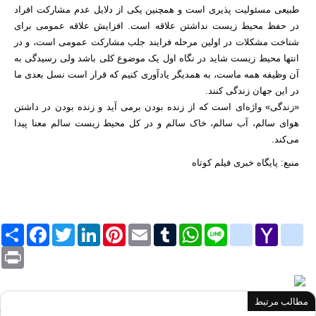
طبیعی مسئولیت پذیری است و همچنین یکی از دلایل عدم مشارکت افراد
در حفظ محیط زیست نداشتن علاقه است. افزایش علاقه عمومی برای
شناخت مشکلات در اولین مرحله فرایند جلب مشارکت عمومی است، و در
انتها محیط زیست شاید در نگاه اول یک موضوع کلی باشد ولی رسیدگی به
آن وظیفه همه ماست، به همدیگر یادآوری کنیم که قرار است نسل بعدی ما
در این جهان زندگی کنند.
«زندگی» واژه‌ای است که از زنده بودن برمی آید و زنده بودن در داشتن
هوای سالم، آب سالم، خاک سالم و در کل محیط زیست سالم معنا پیدا
می‌کند.
منبع: پایگاه خبری فیلم کوتاه
Yahoo
yahoo_messenger
Line
google_bookmarks
WhatsApp
Tumblr
Email
Pinterest
LinkedIn
Twitter
Facebook
اشترا
Mail
Print
مطالب مرتبط