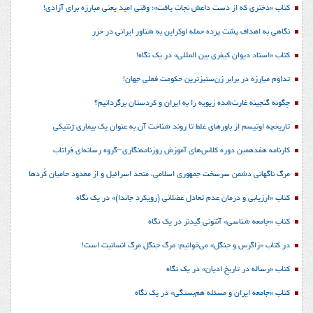
کتاب «دختری که از دست داعش نجات یافت»؛ وقتی امید یعنی مبارزه برای آزادی!
نگاهی به اهداف پشت پرده حمله اوکراین به شناور ایرانی در خزر
کتاب «اسناد دیوان کیفری بین المللی» در یک نگاه!
تداوم مبارزه در برابر زن‌ستیزترین حکومت فعلی جهان!
چگونه گنجینه غارت‌شده زیویه را به ایران و کردستان برگردانیم؟
تاریخچه اوتیسم از باورهای غلط تا روند شناخت آن به عنوان یک بیماری ژنتیکی
کارنامه هفدهمین دوره کلاس‌های آموزش روزنامه‌نگاری–گروه رسانه‌ای فراتاب
مرگ ناگهانی دشمن سرسخت جمهوری اسلامی، متحد اسرائیل و از معدود حامیان کُردها
کتاب «ارزیابی و درمان عدم تعادل عضلانی (رویکرد جاندا)» در یک نگاه
کتاب «جامعه شناسی» آنتونی گیدنز در یک نگاه
در کتاب «زاگرس و جنگل» می‌خوانیم: مرگ جنگل مرگ انسانیت است!
کتاب «رساله در تاریخ ادیان» در یک نگاه
کتاب «جامعه ایران و مسئله هم‌بستگی» در یک نگاه