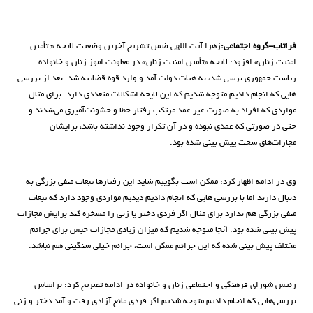
فراتاب-گروه اجتماعی:
زهرا آیت اللهی ضمن تشریح آخرین وضعیت لایحه « تأمین
امنیت زنان» افزود: لایحه «تأمین امنیت زنان» در معاونت اموز زنان و خانواده
ریاست جمهوری برسی شد، به هیات دولت آمد و وارد قوه قضاییه شد. بعد از بررسی
هایی که انجام دادیم متوجه شدیم که این لایحه اشکالات متعددی دارد. برای مثال
مواردی که افراد به صورت غیر عمد مرتکب رفتار خطا و خشونت‌آمیزی می‌شدند و
حتی در صورتی که عمدی نبوده و در آن تکرار وجود نداشته باشد، برایشان
مجازات‌های سخت پیش بینی شده بود.
وی در ادامه اظهار کرد: ممکن است بگوییم شاید این رفتارها تبعات منفی بزرگی به
دنبال دارند اما با بررسی هایی که انجام دادیم دیدیم مواردی وجود دارد که تبعات
منفی بزرگی هم ندارد برای مثال اگر فردی دختر یا زنی را مسخره کند برایش مجازات
پیش بینی شده بود. آنجا متوجه شدیم که میزان زیادی مجازات حبس برای جرائم
مختلف پیش بینی شده که این جرائم ممکن است، جرائم خیلی سنگینی هم نباشد.
رئیس شورای فرهنگی و اجتماعی زنان و خانواده در ادامه تصریح کرد: براساس
بررسی‌هایی که انجام دادیم متوجه شدیم اگر فردی مانع آزادی رفت و آمد دختر و زنی