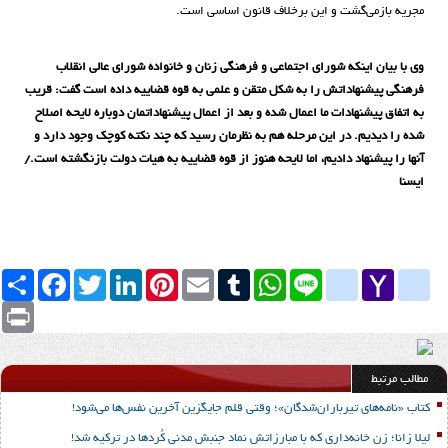
مجریه بازمی‌گشت و این برخلاف قانون اساسی است.
وی با بیان اینکه شورای اجتماعی و فرهنگی زنان و خانواده شورای عالی انقلاب
فرهنگی پیشنهاداتش را به شکل متقن و علمی به قوه قضاییه داده است گفت: قریب
به اتفاق پیشنهادات ما اعمال شده و بعد از اعمال پیشنهاداتمان دوباره لایحه اصلاح
شده را دیدیم. در این مرحله هم به نظرمان رسید که چند نکته کوچک وجود دارد و
آنها را پیشنهاد دادیم، اما لایحه هنوز از قوه قضاییه به هیات دولت بازنگشته است./
ایسنا
Share
Facebook
Twitter
LinkedIn
Pinterest
Email
Tumblr
WhatsApp
google_bookmarks
Line
yahoo_messenger
Yahoo
Mail
Print
مطالب مرتبط
کتاب «نامه‌های تیرباران‌شدگان»؛ وقتی قلم جایگزین آخرین نفس‌ها می‌شود!
لیلا زانا؛ زن خانه‌داری که با مبارزاتش نماد جنبش مدنی کُردها در ترکیه شد!