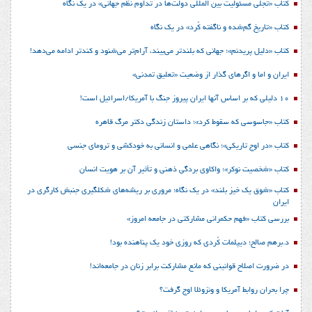
کتاب «تجلی مسئولیت بین المللی دولت‌ها در تداوم نظم جهانی» در یک نگاه
کتاب «تاریخ گم‌شده و ناگفته کُرد» در یک نگاه
کتاب «دلیل پریدنم»؛ جهانی که بلندتر می‌بیند، آرام‌تر می‌شنود و کندتر ادامه می‌دهد!
ایران و اما و اگرهای گذار از وضعیت «تعلیق تمدنی»
10 دلیلی که بر اساس آنها ایران پیروز جنگ با آمریکا/اسرائیل است!
کتاب «جاسوسی که سقوط کرد»؛ داستان زندگی دکتر مرگ قاهره
کتاب «در اوج تاریکی»؛ نگاهی علمی و انسانی به خودکشی و ترومای جنسی
کتاب «شخصیت نوکر»؛ واکاوی بردگی ذهنی و تأثیر آن بر هویت انسان
کتاب «شوق یک خیز بلند» در یک نگاه؛ مروری بر ریشه‌های شکل‎گیری جنبش کارگری در
ایران
بررسی کتاب «فهم حکمرانی مشارکتی در جامعه امروز»
د.برهم صالح؛ دیپلمات کُردی که روزی خود یک پناهنده بود!
در ضرورت اصلاح قوانینی که مانع مشارکت برابر زنان در جامعه‌اند!
چرا بحران روابط آمریکا و ونزوئلا اوج گرفت؟