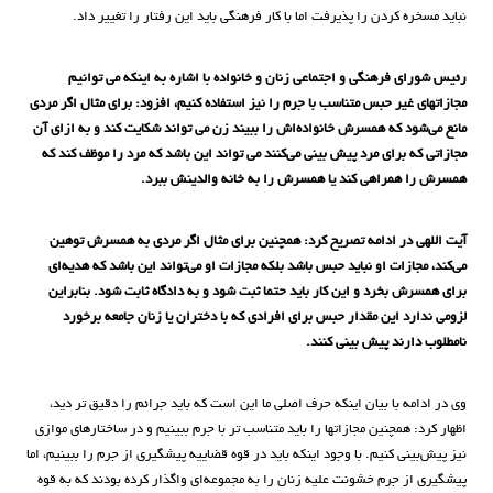
نباید مسخره کردن را پذیرفت اما با کار فرهنگی باید این رفتار را تغییر داد.
رئیس شورای فرهنگی و اجتماعی زنان و خانواده با اشاره به اینکه می توانیم
مجازاتهای غیر حبس متناسب با جرم را نیز استفاده کنیم، افزود: برای مثال اگر مردی
مانع می‌شود که همسرش خانواده‌اش را ببیند زن می تواند شکایت کند و به ازای آن
مجازاتی که برای مرد پیش بینی می‌کنند می تواند این باشد که مرد را موظف کند که
همسرش را همراهی کند یا همسرش را به خانه والدینش ببرد.
آیت اللهی در ادامه تصریح کرد: همچنین برای مثال اگر مردی به همسرش توهین
می‌کند، مجازات او نباید حبس باشد بلکه مجازات او می‌تواند این باشد که هدیه‌ای
برای همسرش بخرد و این کار باید حتما ثبت شود و به دادگاه ثابت شود. بنابراین
لزومی ندارد این مقدار حبس برای افرادی که با دختران یا زنان جامعه برخورد
نامطلوب دارند پیش بینی کنند.
وی در ادامه با بیان اینکه حرف اصلی ما این است که باید جرائم را دقیق تر دید،
اظهار کرد: همچنین مجازاتها را باید متناسب تر با جرم ببینیم و در ساختارهای موازی
نیز پیش‌بینی کنیم. با وجود اینکه باید در قوه قضاییه پیشگیری از جرم را ببینیم، اما
پیشگیری از جرم خشونت علیه زنان را به مجموعه‌ای واگذار کرده بودند که به قوه