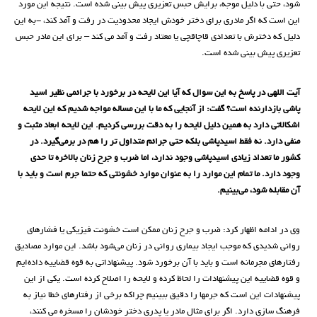
شود، حتی با دلیل موجه، برایش حبس تعزیری پیش بینی شده است. نتیجه این مورد
این است که اگر مادری برای دختر خودش ایجاد محدودیت در رفت و آمد کند، -به این
دلیل که دخترش با تعدادی قاچاقچی یا معتاد رفت و آمد می کند – برای این مادر حبس
تعزیری پیش بینی شده است.
آیت اللهی در پاسخ به این سوال که آیا این لایحه در برخورد با جرائمی نظیر اسید
پاشی بازدارنده است؟ گفت: از آنجایی که ما با این مساله مواجه شدیم که این لایحه
اشکالاتی دارد به همین دلیل لایحه را به دقت بررسی کردیم. این لایحه ابعاد مثبت و
منفی دارد. نه فقط اسیدپاشی بلکه حتی جرائم متداول تر را هم در برمی‌گیرد. در
کشور ما تعداد زیادی اسیدپاشی وجود ندارد، اما ضرب و جرح زنان بالاخره تا حدی
وجود دارد. ما تمام این موارد را به عنوان موارد خشونتی که حتما جرم است و باید با
آن مقابله شود، می‌بینیم.
وی در ادامه اظهار کرد: ضرب و جرح زنان ممکن است خشونت فیزیکی یا فشارهای
روانی شدیدی که موجب ایجاد بیماری روانی در زنان می‌شود باشد. این موارد مصادیق
رفتارهای مجرمانه است و باید با آن برخورد شود. پیشنهاداتی به قوه قضاییه داده‌ایم
و قوه قضاییه این پیشنهادات را لحاظ کرده و لایحه را اصلاح کرده است. یکی از این
پیشنهادات این است که جرمها را دقیق ببینیم چراکه برخی از رفتارهای خطا نیاز به
فرهنگ سازی دارد. اگر برای مثال مادر یا پدری دختر خودشان را مسخره می کنند،