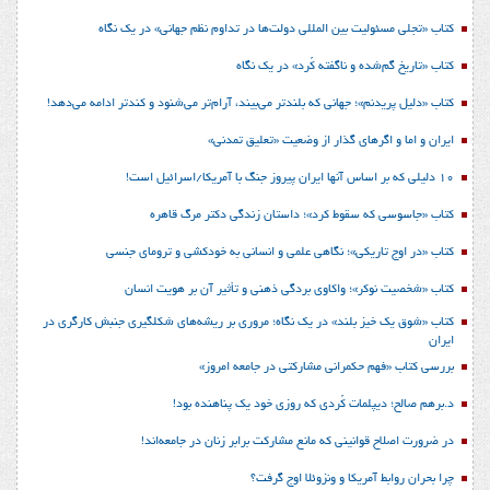
کتاب «تجلی مسئولیت بین المللی دولت‌ها در تداوم نظم جهانی» در یک نگاه
کتاب «تاریخ گم‌شده و ناگفته کُرد» در یک نگاه
کتاب «دلیل پریدنم»؛ جهانی که بلندتر می‌بیند، آرام‌تر می‌شنود و کندتر ادامه می‌دهد!
ایران و اما و اگرهای گذار از وضعیت «تعلیق تمدنی»
10 دلیلی که بر اساس آنها ایران پیروز جنگ با آمریکا/اسرائیل است!
کتاب «جاسوسی که سقوط کرد»؛ داستان زندگی دکتر مرگ قاهره
کتاب «در اوج تاریکی»؛ نگاهی علمی و انسانی به خودکشی و ترومای جنسی
کتاب «شخصیت نوکر»؛ واکاوی بردگی ذهنی و تأثیر آن بر هویت انسان
کتاب «شوق یک خیز بلند» در یک نگاه؛ مروری بر ریشه‌های شکل‎گیری جنبش کارگری در
ایران
بررسی کتاب «فهم حکمرانی مشارکتی در جامعه امروز»
د.برهم صالح؛ دیپلمات کُردی که روزی خود یک پناهنده بود!
در ضرورت اصلاح قوانینی که مانع مشارکت برابر زنان در جامعه‌اند!
چرا بحران روابط آمریکا و ونزوئلا اوج گرفت؟