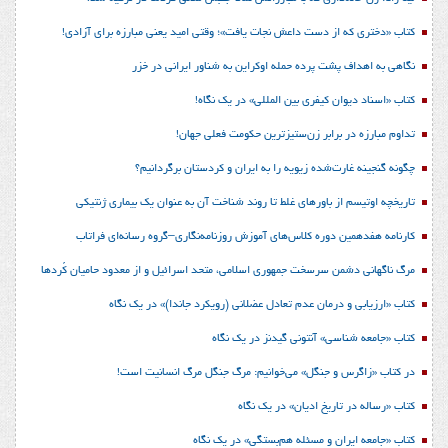
کتاب «دختری که از دست داعش نجات یافت»؛ وقتی امید یعنی مبارزه برای آزادی!
نگاهی به اهداف پشت پرده حمله اوکراین به شناور ایرانی در خزر
کتاب «اسناد دیوان کیفری بین المللی» در یک نگاه!
تداوم مبارزه در برابر زن‌ستیزترین حکومت فعلی جهان!
چگونه گنجینه غارت‌شده زیویه را به ایران و کردستان برگردانیم؟
تاریخچه اوتیسم از باورهای غلط تا روند شناخت آن به عنوان یک بیماری ژنتیکی
کارنامه هفدهمین دوره کلاس‌های آموزش روزنامه‌نگاری–گروه رسانه‌ای فراتاب
مرگ ناگهانی دشمن سرسخت جمهوری اسلامی، متحد اسرائیل و از معدود حامیان کُردها
کتاب «ارزیابی و درمان عدم تعادل عضلانی (رویکرد جاندا)» در یک نگاه
کتاب «جامعه شناسی» آنتونی گیدنز در یک نگاه
در کتاب «زاگرس و جنگل» می‌خوانیم: مرگ جنگل مرگ انسانیت است!
کتاب «رساله در تاریخ ادیان» در یک نگاه
کتاب «جامعه ایران و مسئله هم‌بستگی» در یک نگاه