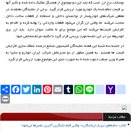
نوسانات نرخ ارز است که باید این دو موضوع از همدیگر تفکیک داده شده و تأثیر آنها
بر قیمت تمام شده یک خودرو مورد ارزیابی قرار گیرد. برخی از نمایندگان معتقدند در
مقطعی شرکت‌های خودروساز از توانمندی داخلی و استفاده از قطعات ساخت داخل
صحبت می‌کنند اما وقتی ارز گران می‌شود قطعات وارداتی را بهانه کرده و اقدام به
افزایش قیمت‌ها می‌کنند که این موضع برای ما علامت سوال دارد. باید ارز بری
خودروها نیز در این جلسه مورد بررسی قرار گیرد تا تکلیف مردم مشخص شود.
در جلسه سه شنبه این هفته نمایندگان کمیسیون صنایع درصدد شفاف سازی افزایش
قیمت ها هستند. به همین منظور از دو مدیرعامل شرکت ایران خودرو و سایپا به
همراه وزیر صنعت دعوت شده تا به صورت جدی این موضوع مورد ارزیابی قرار گیرد.
Yahoo
yahoo_messenger
Line
google_bookmarks
WhatsApp
Tumblr
Email
Pinterest
LinkedIn
Twitter
Facebook
اشتراک
Mail
Print
مطالب مرتبط
کتاب «نامه‌های تیرباران‌شدگان»؛ وقتی قلم جایگزین آخرین نفس‌ها می‌شود!