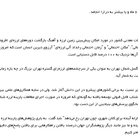
معدنی کشور در مورد امکان پیش‌بینی زمین لرزه و آهنگ بازگشت دوره‌های لرزه‌ای افزود:
ه ۳ فاکتور بنیادین "بزرگای احتمالی"، "مکان احتمالی" و "زمان احتمالی رخداد آتی لرزه‌ای" آرزوی دیرین انسان است که امر
د قابل دستیابی است.
ه گسل شمال تهران به عنوان یکی از سرچشمه‌های لرزه‌زای گستره تهران بزرگ در چه بازه زمانی
ت به شمار آید.
 دیر نسبت به برخی کشور‌های پیشرو در این دانش آغاز شد، ولی در سایه همکاری‌های علمی بین‌
اب قابل قبولی توسعه یافته به گونه‌ای که امروزه در صورت اجرای مطالعات پارینه لرزه شن
سخگوی پرسش‌های بنیادینی از این دست بود.
له آینده برای کلان شهری، چون تهران رخ می‌دهد" باید گفت: به یاری پژوهش‌های پارینه لرزه
ه و ما نیز مانند دیگر پژوهشگران جهان درصدد یافتن راهکار‌هایی برای یافتن پاسخ‌های دقیق
‌تر کنیم.