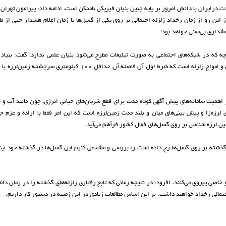
ت درایران با دانش امروز بر پایه چنین بنیان فیزیکی ناممکن است، ادامه داد: پیرامون تهران
ن حتی تا مرکز کمتر از ۵ تا ۱۰ کیلومتر است از این رو از زمان رخداد زلزله احتمالی بر روی یکی از گسل‌ها تا زمان اعلام هشدار حتی 
هشداری بی‌معنی خواهد بود!
چه که در شبکه‌های اجتماعی به صورت تبلیغات مطرح می‌شود بنیان علمی ندارد، گفت: بنیاد 
سیستم‌های هشدار کوتاه مدت زلزله بر تفاوت فاز حرکت امواج رادیویی و امواج زلزله است که شرط اول آن فاصله آن حداقل ۱۰۰ کی
همیت سامانه‌های پیش آگهی کوتاه مدت برای قطع شریان‌های حیاتی انرژی، چون مانند آب و گ
رزه‌زا و پیش بینی‌های میان و بلند مدت زمین‌لرزه است که این امر فقط با اراده و عزم ج
زمین لرزه شناسی بر روی گسل‌های فعال کشور فرآهم می‌آید.
 در گذشته بر روی گسل‌ها رخ داده است را بررسی و مشخص کنیم این گسل‌ها در گذشته خود چند 
 و خاصی پیروی می‌کنند، افزود: در نتیجه زمانی که تابع رفتاری زلزله‌های گذشته را در زمان دا
 احتمالی رخداد خواهند داشت. بر این اساس مطالعات زیادی در این زمینه در دستور کار داریم.