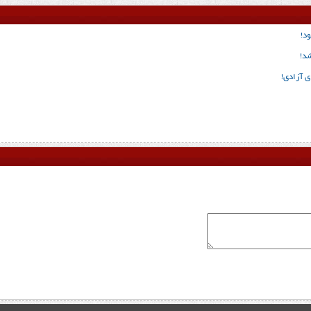
د!
شد!
ی آزادی!