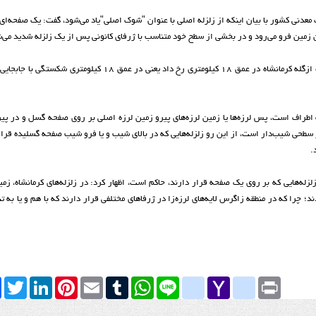
نی کشور با بیان اینکه از زلزله اصلی با عنوان "شوک اصلی"یاد می‌شود، گفت: یک صفحه‌ای 
زمین فرو می‌رود و در بخشی از سطح خود متناسب با ژرفای کانونی پس از یک زلزله شدید می‌
وی افزود: هر زلزله دارای ژرفای معینی است، به گونه‌ای که زمین لرزه ازگله کرمانشاه در عمق ۱۸ کیلومتری رخ داد یعنی در عمق
راف است، پس لرزه‌ها یا زمین لرزه‌های پیرو زمین لرزه اصلی بر روی صفحه گسل و در پیر
 سطحی شیب‌دار است، از این رو زلزله‌هایی که در بالای شیب و یا فرو شیب صفحه گسلیده قرار
.
زله‌هایی که بر روی یک صفحه قرار دارند، حاکم است، اظهار کرد: در زلزله‌های کرمانشاه، زمین
چرا که در منطقه زاگرس لایه‌های لرزه‌زا در ژرفا‌های مختلفی قرار دارند که با هم و یا به تن
k
Twitter
LinkedIn
Pinterest
Email
Tumblr
WhatsApp
google_bookmarks
Line
yahoo_messenger
Yahoo
Print
Mail