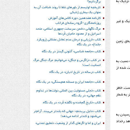
 نزدیک به
برگردانیم؟
تاریخچه اوتیسم از باورهای غلط تا روند شناخت آن به
عنوان یک بیماری ژنتیکی
کارنامه هفدهمین دوره کلاس‌های آموزش
لی پلاستیک و غیر
روزنامه‌نگاری–گروه رسانه‌ای فراتاب
مرگ ناگهانی دشمن سرسخت جمهوری اسلامی، متحد
اسرائیل و از معدود حامیان کُردها
کتاب «ارزیابی و درمان عدم تعادل عضلانی (رویکرد
مای زمین
جاندا)» در یک نگاه
کتاب «جامعه شناسی» آنتونی گیدنز در یک نگاه
در کتاب «زاگرس و جنگل» می‌خوانیم: مرگ جنگل مرگ
ه نسبت به
انسانیت است!
بت شده از
کتاب «رساله در تاریخ ادیان» در یک نگاه
کتاب «جامعه ایران و مسئله هم‌بستگی» در یک نگاه
است، خاطر
کتاب «تجلی مسئولیت بین المللی دولت‌ها در تداوم
ر به شمار
نظم جهانی» در یک نگاه
کتاب «تاریخ گم‌شده و ناگفته کُرد» در یک نگاه
کتاب «دلیل پریدنم»؛ جهانی که بلندتر می‌بیند، آرام‌تر
 رسیدن به
می‌شنود و کندتر ادامه می‌دهد!
اهد رخداد
ایران و اما و اگرهای گذار از وضعیت «تعلیق تمدنی»