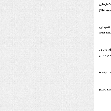
 گسل‌هایی
از طریق امواج
علمی این
لومتری سرچشمه زمین‌لرزه با نقطه هدف
از و برق،
دی، تامین
زلزله، با
شته باشیم