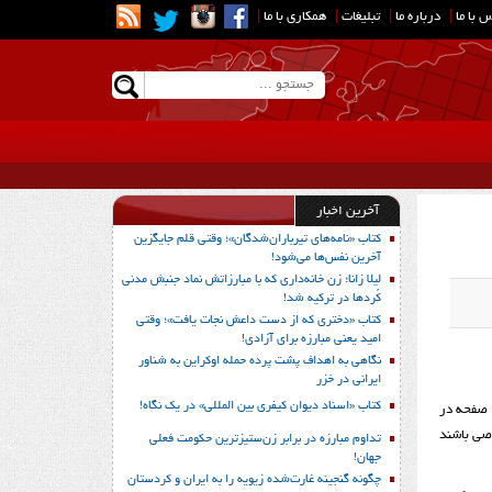
 با ما
|
درباره ما
|
تبلیغات
|
همکاری با ما
|
آخرین اخبار
کتاب «نامه‌های تیرباران‌شدگان»؛ وقتی قلم جایگزین
آخرین نفس‌ها می‌شود!
لیلا زانا؛ زن خانه‌داری که با مبارزاتش نماد جنبش مدنی
کُردها در ترکیه شد!
کتاب «دختری که از دست داعش نجات یافت»؛ وقتی
امید یعنی مبارزه برای آزادی!
نگاهی به اهداف پشت پرده حمله اوکراین به شناور
ایرانی در خزر
کتاب «اسناد دیوان کیفری بین المللی» در یک نگاه!
 صفحه در
ط خاصی باشند
تداوم مبارزه در برابر زن‌ستیزترین حکومت فعلی
جهان!
چگونه گنجینه غارت‌شده زیویه را به ایران و کردستان