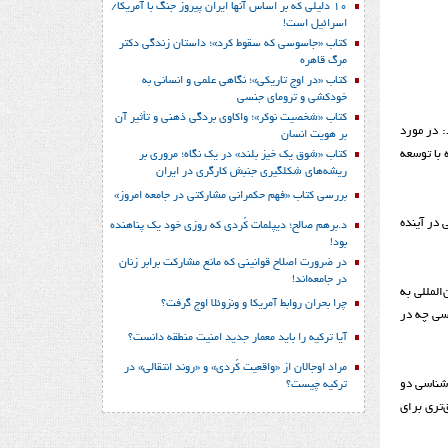
10 دلیلی که بر اساس آنها ایران پیروز جنگ با آمریکا/
اسرائیل است!
کتاب «جاسوسی که سقوط کرد»؛ داستان زندگی دکتر
مرگ قاهره
کتاب «در اوج تاریکی»؛ نگاهی علمی و انسانی به
خودکشی و ترومای جنسی
کتاب «شخصیت نوکر»؛ واکاوی بردگی ذهنی و تأثیر آن
 در مورد
بر هویت انسان
وزه با توسعه
کتاب «شوق یک خیز بلند» در یک نگاه؛ مروری بر
ریشه‌های شکل‎گیری جنبش کارگری در ایران
بررسی کتاب «فهم حکمرانی مشارکتی در جامعه امروز»
 در آینده
د.برهم صالح؛ دیپلمات کُردی که روزی خود یک پناهنده
بود!
در ضرورت اصلاح قوانینی که مانع مشارکت برابر زنان
در جامعه‌اند!
المللی به
چرا بحران روابط آمریکا و ونزوئلا اوج گرفت؟
اسی چه در
آیا ترکیه را باید معمار جدید امنیت منطقه دانست؟
مراد اوجالان از «واقعیت کُردی» و «روند انتقالی» در
 شناسی دو
ترکیه چیست؟
‌تری برای