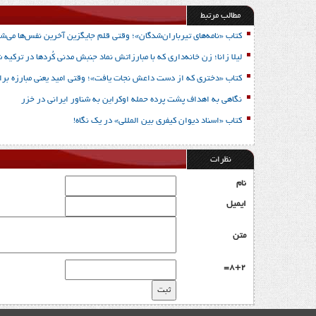
مطالب مرتبط
کتاب «نامه‌های تیرباران‌شدگان»؛ وقتی قلم جایگزین آخرین نفس‌ها می‌شو
لیلا زانا؛ زن خانه‌داری که با مبارزاتش نماد جنبش مدنی کُردها در ترکیه 
کتاب «دختری که از دست داعش نجات یافت»؛ وقتی امید یعنی مبارزه برا
نگاهی به اهداف پشت پرده حمله اوکراین به شناور ایرانی در خزر
کتاب «اسناد دیوان کیفری بین المللی» در یک نگاه!
نظرات
نام
ایمیل
متن
8+2=