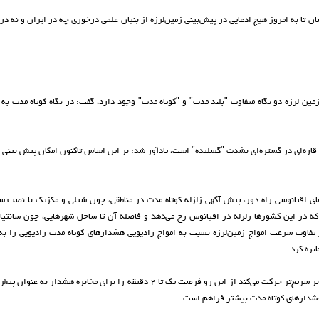
ان تا به امروز هیچ ادعایی در پیش‌بینی زمین‌لرزه از بنیان علمی درخوری چه در ایران و نه در
مین لرزه دو نگاه متفاوت "بلند مدت" و "کوتاه مدت" وجود دارد، گفت: در نگاه کوتاه مدت به 
های قاره‌ای در گستره‌ای بشدت "گسلیده" است، یادآور شد: بر این اساس تاکنون امکان پیش بینی 
ه‌های اقیانوسی راه دور، پیش آگهی زلزله کوتاه مدت در مناطقی، چون شیلی و مکزیک با نصب 
ه در این کشور‌ها زلزله در اقیانوس رخ می‌دهد و فاصله آن تا ساحل شهرهایی، چون سانتیاگ
 بهره‌گیری از تفاوت سرعت امواج زمین‌لرزه نسبت به امواج رادیویی هشدار‌های کوتاه مدت رادیویی را ب
بره کرد.
وی توضیح داد: از آنجا که امواج رادیویی از امواج زمین لرزه چندین برابر سریع‌تر حرکت می‌کند از این رو فرصت یک تا ۲ دقیقه را برای مخاب
 هشدار‌های کوتاه مدت بیشتر فراهم است.