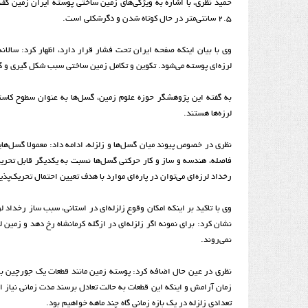
حمید نظری، با اشاره به ویژگی‌های زمین ساختی پوسته ایران زمین گفت
۲.۵ سانتی‌متر در حال کوتاه شدن و دگرشکلی است.
لرزه‌ای پوسته می‌شود. تکوین و تکامل زمین ساختی سبب شکل گیری و 
به گفته این پژوهشگر حوزه علوم زمین، گسل‌ها به عنوان سطوح کاست
لرزه‌ها هستند.
نظری در خصوص پیوند میان گسل‌ها و زلزله، ادامه داد: معمولا گسل‌های
فاصله، هندسه و ساز و کار حرکتی گسل‌ها نسبت به یکدیگر قابل تحریک‌
رخداد لرزه‌ای می‌توان در پاره‌ای موارد با هدف تعیین احتمال تحریک‌پذ
وی با تاکید بر اینکه امکان وقوع زلزله‌ای در استانی، سبب ساز رخداد 
نشان کرد: برای نمونه اگر زلزله‌ای در ازگله کرمانشاه رخ دهد و زمی
نمی‌روند.
نظری در عین حال اضافه کرد: پوسته زمین مانند قطعات یک جورچین بزر
زمان آرامش و اینکه این قطعات به حالت تعادل برسند مدت زمانی نیاز 
تعدادی زلزله در یک بازه زمانی گاه چند ماهه خواهیم بود.