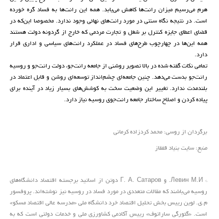
هرم می‌رسیم میزان رانت‌ها کاهش می‌یابد. همه این رانت‌ها به فساد گره خورده
است. در نتیجه نگاه سنتی در مورد رانت‌های نهائی وجود ندارد. مخصوصا این‌که در
قضای اعطای جایزه کنترل بر شغل و تجارت مردمی که خارج از گردونه دولت هستند
همه این‌ها در چهارچوب طرح‌های فساد در عملکرد رانت‌های سیاسی و اداری قرار
دارد.
تمامی نکات گفته شده در بالا تصویر روشنی از جامعه رانت‌جو، دولت رانت‌جو و روسیه
رانت‌جو بدست می‌دهد. چنین جامعه‌ای چشم‌انداز توسعه‌ای روشن و قابل اعتماد در
بلندمدت ندارد. تغییر این وضعیت سخت به کوشش‌های بسیار زیاد در آینده برای
پیاده کردن و اصلاح ساختار جامعه رانت‌جوی روسیه نیاز دارد.
برگردان از روسی: محمد کردزاده کرمانی
منبع: سایت بنیاد قفقاز
* Левин М.И. و Г. А. Сатаров دوتن از اساتید برجسته اقتصاد دانشگاه‌های
روسیه می‌باشند که مقالات متعددی در مورد فساد در روسیه نیز نوشته‌اند. پروفسور
م.ی. لوین رییس بخش تحلیل اقتصاد خرد دانشگاه ملی «مدرسه عالی اقتصاد مسکو»
است. «گئورگی ساراتوف» رییس آکادمی کشاورزی ملی و خدمات دولتی است که به