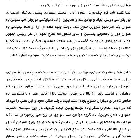
طولانی‌مدت این مولد است که در زیر مورد بحث قرار می‌گیرد:
قبلا گفته شد که چگونه در دوره اول ریاست جمهوری پوتین ساختار انحصاری
بوروکراسی دولتی ایجاد و نهادی شد و همچنین از لحاظ تبلیغاتی بوروکراسی عمودی به
عنوان یک آلترناتیو ضروری مطرح شد. دولت جدید دهه 90 را از لحاظ تبلیغاتی به
عنوان دوران نامعلومی یلتسین و سایر اسطوره‌ها مطرح نمود. از نظر رییس جمهور
جدید اسطوره‌های مربوط به گذشته بر پایه ضعف جامعه و نخبگان انقلاب بود که با
ضعف دولت همراه شد. از ویژگی‌های دوران بعد از انقلاب بازگشت به دولت قدرتمند
بود، چیزی که در پایان دهه 90 در روسیه بر پایه ایده «قدرت عمودی» اتفاق افتاد.
نهادی شدن «قدرت عمودی» نهاد بوروکراسی غیر رسمی بود که بر پایه روابط عمودی،
چیزی شبیه مناسبات حامی ـ موکل درمفهوم فئودالیته شکل یافت. چنین مناسباتی در
دوره زمین داری سابق و مناسبات ارباب و رعیتی و جود داشت. منظور این بود که
وفاداری و اطاعت پائین از بالا و در مقابل حمایت بالا از پایین همراه با دسترسی به
منابعی که برای دیگران ممنوع بوده است ایجاد دولت مطلق نمود و این معنی را می‌داد
که در ابتدا نظام رانت‌گرایانه توسط پوتین ایجاد گردید. در این سیستم «قدرت
عمودی» حامی تعیین‌کننده گروه موکلان است و وی از این حق برخوردار است که
موقعیت‌ها و مقام‌های سیاسی و اجرائی را تعیین کند و به طور موازی و همزمان کنترل
بر منابع اطلاعاتی ایجاد نماید. در سطح فدرال این کنترل بر رسانه‌های عمومی که
شنوندگان و بینندگان زیادی دارد اعمال می‌شود. در سطح منطقه‌ای به‌جز مناطق