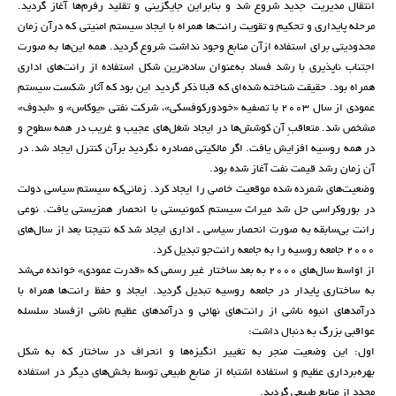
انتقال مدیریت جدید شروع شد و بنابراین جایگزینی و تقلید رفرم‌ها آغاز گردید.
مرحله پایداری و تحکیم و تقویت رانت‌ها همراه با ایجاد سیستم امنیتی که درآن زمان
محدودیتی برای استفاده ازآن منابع وجود نداشت شروع گردید. همه این‌ها به صورت
اجتناب ناپذیری با رشد فساد به‌عنوان ساده‌ترین شکل استفاده از رانت‌های اداری
همراه بود. حقیقت شناخته شده‌ای که قبلا ذکر گردید این بود که آثار شکست سیستم
عمودی از سال 2003 با تصفیه «خودورکوفسکی»، شرکت نفتی «یوکاس» و «لبدوف»
مشخص شد. متعاقبِ آن کوشش‌ها در ایجاد شغل‌های عجیب و غریب در همه سطوح و
در همه روسیه افزایش یافت. اگر مالکیتی مصادره نگردید برآن کنترل ایجاد شد. در
آن زمان رشد قیمت نفت آغاز شده بود.
وضعیت‌های شمرده شده موقعیت خاصی را ایجاد کرد. زمانی‌که سیستم سیاسی دولت
در بوروکراسی حل شد میراث سیستم کمونیستی با انحصار همزیستی یافت. نوعی
رانت بی‌سابقه به صورت انحصار سیاسی ـ اداری ایجاد شد که نتیجتا بعد از سال‌های
2000 جامعه روسیه را به جامعه رانت‌جو تبدیل کرد.
از اواسط سال‌های 2000 به بعد ساختار غیر رسمی که «قدرت عمودی» خوانده می‌شد
به ساختاری پایدار در جامعه روسیه تبدیل گردید. ایجاد و حفظ رانت‌ها همراه با
درآمدهای انبوه ناشی از رانت‌های نهائی و درآمدهای عظیم ناشی ازفساد سلسله
عواقبی بزرگ به دنبال داشت:
اول: این وضعیت منجر به تغییر انگیزه‌ها و انحراف در ساختار که به شکل
بهره‌برداری عظیم و استفاده اشتباه از منابع طبیعی توسط بخش‌های دیگر در استفاده
مجدد از منابع طبیعی گردید.