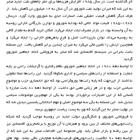
اثر گذاشته است. در سال 1985 افزایش هزینه‌ها برای حفر چاه‌های نفت جدید منجر
به این شد که میزان تولید نفت شوروی در آن سال به 12 میلیون تن کاهش یابد. از
طرف دیگر کاهش قیمت حقیقی نفت خسارات جدی به شوروی وارد آورد. درسال
1986-1985 قیمت مواد خامی که بودجه شوروی و توازن بازرگانی خارجی روسیه
به آن وابسته بود، در بازار مصرف ثبات ایجاد می‌کرد، امکان خرید گندم به مقدار کافی
به روسیه می‌داد، توان بازپرداخت اصل و فرع بدهی‌های خارجی را ایجاد می‌کرد و
هم‌چنین ارتش را تامین مالی می‌کرد به میزان چندین برابر کاهش یافت. این مسئله
باعث بحرانی در سیستم اقتصادی شد که منجر به فروپاشی اتحاد جماهیر شوروی
گردید.
تا اواسط دهه 1980 در اتحاد جماهیر شوروی نظام رفتاری با گرایشات رانتی بر پایه
حمایت و استفاده از رانت‌های سیاسی و اداری شکوفا گردید. این رانت‌ها عملا تفاوتی
نداشند از این‌جهت که پایه رانت‌ها بوروکراسی بود که حق انحصاری حزب و موضوع
سیاسی حزب بود و در هر زبانی معنی حق داشت. از اواسط دهه 80 بحث مبارزه با
کسانی که از این امتیازات برخوردار بودند به یکی از مهم‌ترین موضوعات سیاسی
تبدیل شد. این مسئله به یکی سه موضوع اصلی و مهم انتخاباتی یلتسین تبدیل شد که
در نهایت منجر به این گردید که وی به پست ریاست جمهوری برسد.
با فروپاشی شوروی و شکل‌گیری دولت جدید در روسیه موجب گردید که شبکه
رانت‌جویی‌های مختلف از بین برود و همزمان با آن توزیع با برنامه‌ریزی اقتصادی نیز
از بین رفته و بازار شکل یابد. ولی مجموعه این اقدامات منجر به این شد که از
اواسط دهه 90 حاکمیت رانت‌جوئی‌های فرصت‌طلبانه هم‌چنان باقی بماند. نهاد های