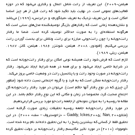
هیلمن-2009). این تعریف از رانت شامل اعمال و رفتاری می‌شود که در حوزه
فعالیت‌های عمومی است. در نهایت باید تاکید شود که رانت قبل از هر چیز اساسا
امکان است و این تعریف نزدیک به تعریف «میلگورم» و «رابرتس» (1999) می‌باشد
و نشان‌دهنده زمانی است که رفتارهای بازیگر توصیف‌کننده مدل‌های سنتی است که
هرگونه استفاده‌ای را به صورت حداکثر توصیف کرده است. ضمنا ما رفتار
رانت‌جویانه را چون رانت‌جوئی، مبارزه برای رانت، وتلاش برای بدست آوردن رانت
بررسی می‌کنیم. (فئودور، 2008. هیلمن، شونتزر 1986. هیلمن، کاتز، 1987.
هیلمن، ریلی، 1989).
لازم است که فرض شود رانت همیشه نوعی امکان برای رفتار رانت‌جویانه است که
در شرایط خاصی ایجاد می‌شود و برای همه در همه شرایط ایجاد نمی‌شود. رفتار
رانت‌جویانه در صورت وجود رانت و یا پتانسیل رانت در وضعیت خاصی بروز می‌کند.
رفتار رانت‌جویانه ممکن است که به فرد و یا گروه اجتماعی نسبت داده شود (منظور
آن چیزی که در نوع رفتار آنها حاکم است). می‌توان در مورد رفتار رانت‌جویانه کل
اجتماع صحبت کرد، مخصوصا در زمان و مکانی که این نوع رفتار حاکم باشد. در این
مقاله ما روسیه را به عنوان نمونه‌ای ازجامعه رانت‌جو مورد بررسی قرارمی‌دهیم.
در مورد رفتار رانت‌جویانه جامعه روسیه تحقیقات زیادی صورت گرفته است.
(مثلاGaddy, Ickes,2005; Nan, 2005 - «زائوستروف – سف» 2000). در این
تحقیق فقط از کسانی که بیشترین پاسخ را به این تحقیق داده‌اند نام برده شده است.
«لومووا» (2010) در مورد تاثیر مکانیسم رفتار رانت‌جویانه بر دولت تحقیق کرده