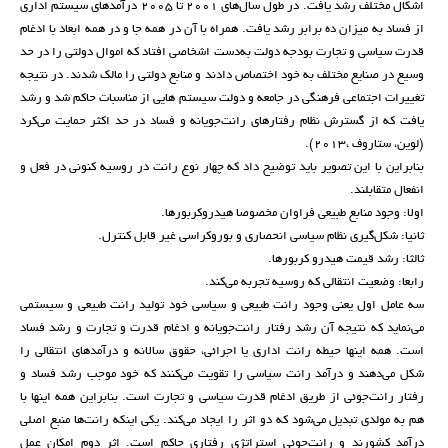
اشکال مختلف رشد یافت. در طول سال‌های 2001 تا 2005 درآمدهای سیستم اداری
از فساد به میزان ده برابر رشد یافت. همراه با آن در همه جا و در همه ابعاد با ادغام
قدرت سیاسی و تجارت بودجه دولت به‌دست اشخاصی افتاد که اموال دولتی را در حد
وسیع در صنایع مختلف به خود اختصاص دادند و منابع دولتی را مالک شدند. در نتیجه
تغییرات اجتماعی فرهنگی در جامعه و دولت سیستم هایی از مناسبات حاکم شد و رشد
یافت که از گسترش نظام رفتارهای رانت‌جویانه و فساد در حد اکثر حمایت می‌کرد
(لوین، ستاروف ،2013).
بنابراین با این تصویر باید توضیح داد که چهار نوع رانت در روسیه کنونی در فعل و
انفعال متقابلند.
اولا: وجود منابع طبیعی فراوان مخصوصا هیدروکربورها.
ثانیا: شکل‌گیری نظام سیاسی انحصاری و بوروکراسی غیر قابل کنترل.
ثالثا: رشد قیمت هیدرو کربورها.
رابعا: وضعیت انتقالی که روسیه تجربه می‌کند.
سه عامل اول یعنی وجود رانت طبیعی و سیاسی خود تولید رانت طبیعی و سیستمی
می‌نماید که نتیجه آن رشد رفتار رانت‌جویانه و ادغام قدرت و تجارت و رشد فساد
است. همه اینها حیطه رانت اداری یا اجرائی، حقوق سالانه و درآمدهای انتقالی را
شکل می‌دهند و درآمد رانت سیاسی را تقویت می‌کنند که خود موجب رشد فساد و
رفتار رانت‌جوئی از طریق ادغام قدرت سیاسی و تجارت است. بنابراین همه اینها با
هم به مولدی تبدیل می‌شود که دو اثر را ایجاد می‌کند. یکی اینکه رانت‌ها منبع اصلی
درآمد کشورند و رانت‌جوئی استراتژی رفتاری حاکم است. اثر دوم امکان عمل