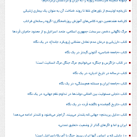
چگونه گنجینه غارت‌شده زیویه را به ایران و کردستان برگردانیم؟
تاریخچه اوتیسم از باورهای غلط تا روند شناخت آن به عنوان یک بیماری ژنتیکی
کارنامه هفدهمین دوره کلاس‌های آموزش روزنامه‌نگاری–گروه رسانه‌ای فراتاب
مرگ ناگهانی دشمن سرسخت جمهوری اسلامی، متحد اسرائیل و از معدود حامیان کُردها
کتاب «ارزیابی و درمان عدم تعادل عضلانی (رویکرد جاندا)» در یک نگاه
کتاب «جامعه شناسی» آنتونی گیدنز در یک نگاه
در کتاب «زاگرس و جنگل» می‌خوانیم: مرگ جنگل مرگ انسانیت است!
کتاب «رساله در تاریخ ادیان» در یک نگاه
کتاب «جامعه ایران و مسئله هم‌بستگی» در یک نگاه
کتاب «تجلی مسئولیت بین المللی دولت‌ها در تداوم نظم جهانی» در یک نگاه
کتاب «تاریخ گم‌شده و ناگفته کُرد» در یک نگاه
کتاب «دلیل پریدنم»؛ جهانی که بلندتر می‌بیند، آرام‌تر می‌شنود و کندتر ادامه می‌دهد!
ایران و اما و اگرهای گذار از وضعیت «تعلیق تمدنی»
10 دلیلی که بر اساس آنها ایران پیروز جنگ با آمریکا/اسرائیل است!