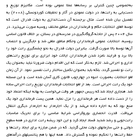
به‌خصوصی چنین کنترلی بر رسانه‌ها عملا عمومی بوده است. مکانیزم توزیع و
دست‌یابی به رانت‌ها، در دولت عمودی در آثار و تحقیقات کوردونسکی (2008) به
تفصیل بیان شده است. مثال برجسته آن دست‌اندازی به دولت فدرال است که
توسط الغای انتخابات حکام و فرمانداران در مناطق مختلف روسیه صورت می‌پذیرد. در
سال 2004 پس از حادثه گروگانگیری در مدرسه‌ای در بسلان، بر خلاف قانون اساسی
روسیه، انتخابات عمومی فرمانداران وحکام مناطق ملغی شد و جایگزینی و انتصاب
آن‌ها توسط بالا صورت گرفت. بنابراین دولت فدرال به نحو چشمگیری رانت خود را
بالا برد و فرایند نامزد شدن فرمانداران ایالات خود ابزاری برای توزیع رانت‌های
اداری و اجرائی شد. لازم به ذکر است که این اقدام دولت ضرورتا نباید به‌عنوان یک
رانت نو تفسیر گردد، بلکه باید به‌عنوان تکمیل ساختار رانت تفسیر نمود. از آن زمان
لغو انتخابات به‌صورت انبوه در چهارچوب قانون کاری آسان شده است و این مسئله
خود یک رانت اجرائی است. بعد از لغو انتخابات فرمانداران، توزیع رانت اجرائی ساده
شد. هنجاری ایجاد شد که رییس جمهور هر وقت می‌خواست به بهانه اینکه اعتماد خود
را از دست داده است هر فرمانداری را عزل نماید. همین پست فرمانداری خود یک
منبع بود که به اجاره داده می‌شد و از یک اجاره‌دار به اجاره‌دار دیگری انتقال
می‌یافت. قدرت انحصاری بوروکراسی شرایط مناسبی را برای تحریک مناسبات
رانت‌جویی و رشد شدید فساد ایجاد کرد و این خود ریشه‌ رانت اداری در همه سطوح
دولتی و حتی سازمانهای دولت محلی گردید. که در ضمن مبارزه برای ایجاد رانت‌ها و
حفظ رانت‌ها را تحکیم نموده و گسترش داد. همه اینها با هم پتانسیلهای درآمدهای