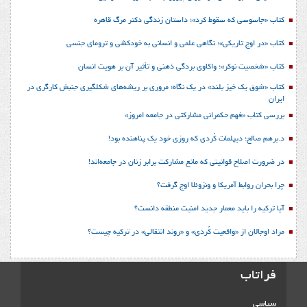
کتاب «جاسوسی که سقوط کرد»؛ داستان زندگی دکتر مرگ قاهره
کتاب «در اوج تاریکی»؛ نگاهی علمی و انسانی به خودکشی و ترومای جنسی
کتاب «شخصیت نوکر»؛ واکاوی بردگی ذهنی و تأثیر آن بر هویت انسان
کتاب «شوق یک خیز بلند» در یک نگاه؛ مروری بر ریشه‌های شکل‎گیری جنبش کارگری در
ایران
بررسی کتاب «فهم حکمرانی مشارکتی در جامعه امروز»
د.برهم صالح؛ دیپلمات کُردی که روزی خود یک پناهنده بود!
در ضرورت اصلاح قوانینی که مانع مشارکت برابر زنان در جامعه‌اند!
چرا بحران روابط آمریکا و ونزوئلا اوج گرفت؟
آیا ترکیه را باید معمار جدید امنیت منطقه دانست؟
مراد اوجالان از «واقعیت کُردی» و «روند انتقالی» در ترکیه چیست؟
فراتاب
سیاسی