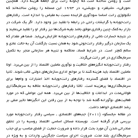
است و روشن ساخته است که چگونه رانت برای جامعه هزینه دارد. همچنین
«مورفی»، «شیلفر» و «ویشنی» در 1993 این مسئله را روشن ساخته‌اند که
تکنولوژی رانت اساسا سودآوری فزاینده نسبت به مقیاس یا اندازه است. رفتارهای
رانت‌جویانه یا گرایشات رانتی در رابطه با تقلید نیز وجود دارد. اگر یک شرکت در
بازار به کمک چنین رفتاری موفق باشد بقیه شرکت‌ها نیز رفتار او را تقلید می‌نمایند و
در نتیجه خسارات ناشی از رفتارهای رانت‌جویانه افزایش می‌یابد. ضمنا هر مقدار که
یک سازمان درگیر رفتار رانت‌جوئی شود به همان نسبت بازگشت آن به حالت عادی و
سالم کم‌تر است. در شرایط فساد، محاکمه و تنبیه هر سازمانی منجر به تکمیل
سرمایه‌گذاری در امر رانت می‌گردد.
رفتار رانت‌جویانه انگیزه‌های خلاقیت و نوآوری عاملین اقتصاد را از بین می‌برد. اولا
عاملین اقتصاد باید هزینه کنند تا بر موانع اداری سازمان‌های دولتی غالب شوند. ثانیا
در اقتصاد با فضای گسترده رفتارهای رانت‌جویانه اخذ اعتبارات و وام‌ها برای
سرمایه‌گذاری‌ها پرهزینه است. ثالثا رفتارهای رانت‌جویانه علاقه به سرمایه‌گذاری
طولانی‌مدت در ابداعات و خلاقیت‌ها از بین می‌برد. همه این عواملی که در مورد
فعالیت‌های نوآورانه گفته شد با توجه به از بین رفتن این انگیزه‌ها تاثیر منفی بر
رشد اقتصادی خواهد داشت.
در مقاله «یاتسکو» (2011) جنبه‌های اقتصادی ـ سیاسی رفتار رانت‌جویانه مورد
بررسی قرار گرفته است. نویسنده مسائل اساسی اقتصاد روسیه را در تحقق
صادراتی شدن آن مورد بحث قرار داده و ضرورت حمایت از فضای مناسب برای جذب
سرمایه‌گذاری بلند مدت، ضرورت اجرای سیاست جایگزینی واردات و به ویژه در