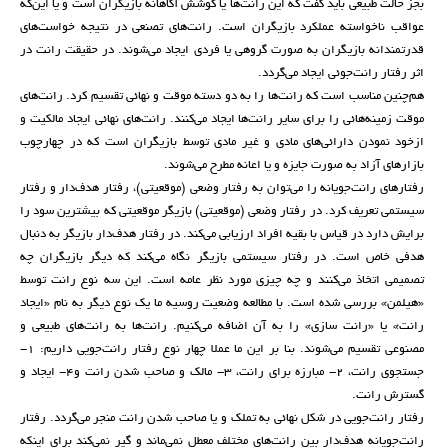
بجز حالت طبیعی باید گفت که این رانت‌ها یا کوشش آگاهانه بازیگران است و یا این‌که
عواقب ناخواسته عملکرد بازیگران است. رانت‌های تصنعی در نتیجه خواست‌های
قدرتمندانه بازیگران به صورت گروهی یا فردی ایجاد می‌شوند. در حقیقت رانت در
اثر رفتار رانت‌جوئی ایجاد می‌گردد.
هم‌چنین مناسب است که رانت‌ها را به دو دسته موقت و نهائی تقسیم کرد. رانت‌های
موقت زمینه‌هائی را برای سایر رانت‌ها ایجاد می‌کنند. رانت‌های نهائی ایجاد مالکیت و
ازخود نمودن دارائی‌های مادی و غیر مادی توسط بازیگران است که در چهارچوب
بازارهای آزاد به صورت جایزه و یا اعانه مطرح می‌شوند.
رفتارهای رانت‌جویانه را می‌توان به رفتار وضعی (موقعیتی)، رفتار هدف‌دار و رفتار
سیستمی تعریف کرد. در رفتار وضعی (موقعیتی) بازیگر موقعیتی که بیشترین سود را
برایش دارد در قیاس با بقیه افراد ارزیابی می‌کند. در رفتار هدف‌دار بازیگر به دنبال
هدفی خاص است. در رفتار سیستمی بازیگر نگاه می‌کند که دیگر بازیگران چه
تصمیمی اتخاذ می‌کنند و چه چیزی مورد نظر عامه است. این سه نوع رانت توسط
«هیلمن» بررسی شده است. با مطالعه وضعیت روسیه ما یک نوع دیگر به نام «ایجاد
رانت» یا «رانت سازی» را به آن اضافه می‌کنیم. رانت‌ها به رانت‌های طبیعی و
مصنوعی تقسیم می‌شوند. بنا بر این ما عملا چهار نوع رفتار رانت‌جویی داریم: 1-
جستجوی رانت، 2- مبارزه برای رانت، 3- مالک و صاحب شدن رانت و4- ایجاد و
گسترش رانت.
رفتار رانت‌جویی در شکل نهائی به تملک و یا صاحب شدن رانت منجر می‌گردد. رفتار
رانت‌جویانه هدف‌دار بین رانت‌های مختلف معطل نمی‌ماند و گیر نمی‌کند برای اینکه