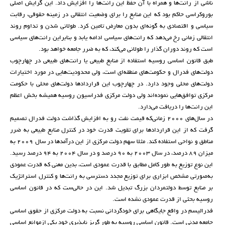
ناشی از رانت‌ها و همراه با آن حفظ این رانت‌ها را افزایش داد. این گرایش اصلی
بوروکراسی حاکم بود که این منابع را برای وضعیت انتقالی در زمینه حقوقی، رقابت
سیاسی و اقتصادی به گونه‌ای بدون معارض تامین کرد. طولانی شدن و تداوم روند
انتقالی زمانی رخ می‌دهد که رانت‌های سیاسی ادامه یابد و بنابراین رانت‌های سیاسی
است که روند دوران گذار را طولانی می‌کند، که به ضرر جامعه خواهد بود.
طبق قانون اساسی روسیه استفاده از منابع طبیعی یا رانت‌های طبیعی در چهارچوب
دولت‌های فدرال و حکومت‌های منطقه‌ای است، ولی محدودیت‌هایی در مورد اختیارات
دولت‌های محلی وجود دارد. در چهارچوب این قراردادها دولت‌های محلی با حکومت
مرکزی توافق‌هایی نموده‌اند ولی دولت مرکزی فدراسیون روسیه همیشه بخش اعظم
این رانت‌ها را دریافت می‌دارد.
در سال‌های 2000 زمانی‌که قیمت نفت رو به افزایش گذاشت دولت فدرال تصمیم
گرفت که از این قراردادها برای تقویت قدرت خود در کنترل منابع طبیعی به ضرر
مناطق و نواحی استفاده کند. مثلا سهم دولت مرکزی از این درآمدها در سال 2009 به
میزان 89 درصد، در سال 2003 به 90 درصد و در سال 2004 به 94 درصد رسید.
این نوع توزیع به طور کامل مطابق با قدرت عمودی است، بدین معنی که قدرت عمودی
به‌صورتی مشخص ابزاری برای توزیع مجدد دسترسی به رانت‌ها و کنترل استراتژیک
بر منابع توسط دولتمردان بزرگ تبدیل شد. این در حالی‌ست که در قانون اساسی
روسیه بحثی از قدرت عمودی نشده است.
فدرالیسم در واقع جایگاهی برای خودگردانی نسبت به دولت مرکزی از حقوق اساسی
جامعه مدنی است. قانون اساسی روسیه به طور گریز ناپذیری خود یکی ازموانع اساسی