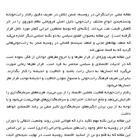
مقاله علمی «رانت‌گرائی در روسیه» ضمن تلاش در تعریف دقیق رفتار رانت‌جویانه
ودسته‌بندی انواع مختلف رانت‌جوئی، دلیل اصلی فروپاشی نظام شوروی را در اثر
کاهش قیمت نفت می‌داند، (نکته‌ای که توسط محققین ایرانی کم‌تر مورد تامل قرار
گرفته است). این مقاله به‌عنوان الفبای سیاسی به دو نکته اساسی دیگر اشاره می‌کند
که ضعف نهادهای مدنی و ضعف سیستم قضائی در روسیه منجر به رانت‌جوئی‌هائی
گردید که به فساد منتهی شد.
این مقاله تعریف ویژه‌ای از فرار مغزها و یا خروج مغزهای جوانان از فکر، نموده است
که در ادبیات اقتصادی و سیاسی منحصر به فرد است. فرار مغزها زمانی صورت
می‌گیرد که انسان‌ها به دنبال رانت باشند و خلاقیت و اندیشه را کنار بگذارند.
بنابراین تعریف فرهنگ رانت‌جوئی با منسوخ نمودن خلاقیت و اندیشه موجب فرار مغز
انسان‌ها می‌شود.
رفتار رانت‌جویانه فعالیت عاملین اقتصاد را از بین می‌برد، هزینه‌های سرمایه‌گذاری را
افزایش می‌دهد و مانع ابداعات، اختراعات و سرمایه‌گذاری‌های طولانی‌مدت می‌شود و با
توجه به از بین بردن انگیزه‌های سرمایه‌گذاری تاثیر منفی بر رشد اقتصادی خواهد
داشت.
این مقاله براین نکته مهم تاکید دارد که طولانی شدن روند وضعیت انتقالی یا دوران
گذار در روسیه به خاطر وجود رانت‌های سیاسی واجرائی (اداری) است. بر این اساس
این مقاله که به قلم دو تن از اساتید اقتصاد روسیه است، در نهایت نتیجه‌ای اثبات