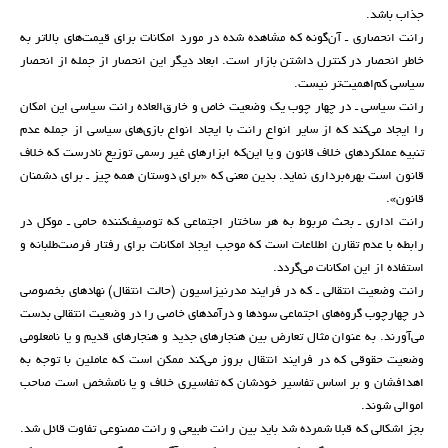
جذاب باشد.
رانت انحصاری ـ آن‌گونه که مشاهده شده در مورد امکانات برای قیمت‌های بالاتر به
خاطر انحصار در کنترل داشتن بازار است. ابعاد دیگر این انحصار از جمله از انحصار
سیاسی کم‌اهمیت‌تر نیست.
رانت سیاسی ـ در چهار چوب یک وضعیت خاص و خارق‌العاده رانت سیاسی این امکان
را ایجاد می‌کند که از سایر انواع رانت با ایجاد انواع بازی‌های سیاسی از جمله عدم
تنبیه عملکردهای خلاف قانون و یا این‌که ابزارهای غیر رسمی توزیع نادرست که خلاف
قانون است بهره‌برداری نماید. بدین معنی که «برای دوستان همه چیز ـ برای دشمنان
قانون».
رانت اداری ـ بحث مربوط به هر ساختار اجتماعی که توصیف‌کننده حامی ـ موکل در
رابطه با عدم تقارن اطلاعات است که موجب ایجاد امکانات برای رفتار فرصت‌طلبانه و
استفاده از این امکانات می‌گردد.
رانت وضعیت انتقالی ـ که در فرایند مدرنیزاسیون (حالت انتقال) نهادهای بخصوصی
در چهارچوب گروه‌های اجتماعی سودها و درآمدهای خاصی را در وضعیت انتقالی بدست
می‌آورند. به عنوان مثال تعارض بین هنجارهای جدید و هنجارهای قدیم و یا نامعلومی
وضعیت حقوقی که در فرایند انتقال بروز می‌کند ممکن است که عاملین با توجه به
اهدافشان و بر اساس تفاسیر خودشان که تفاسیری خلاف و یا نامشخص است صاحب
اموالی شوند.
بجز اشکالی که قبلا شمرده شد باید بین رانت طبیعی و رانت مصنوعی تفاوت قائل شد.