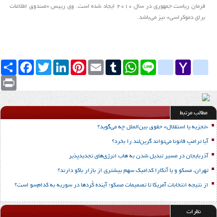
فرمان ریاست جمهوری در سال 2010 ایجاد شده است. وی رییس «صندوق اطلاعات
برای دموکراسی» نیز می‌باشد.
Yahoo
yahoo_messenger
Line
google_bookmarks
WhatsApp
Tumblr
Email
Pinterest
LinkedIn
Twitter
Facebook
اشتراک
Mail
Print
مطالب مرتبط
«تجزیه یا استقلال» حقوق بین‌الملل چه می‌گوید؟
آیا ترامپ قانونا می‌تواند گرین‌لند را بخرد؟
آذربایجان در مسیر تبدیل شدن به هاب انرژی‌های تجدیدپذیر
تهران، مسکو و یا آنکارا کدامیک سهم بیشتری از بازار باکو دارند؟
از نتیجه انتخابات آمریکا تا تصمیمات مسکو؛ آینده کُردها در سوریه به کدام‌سو است؟
نظرات