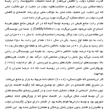
قدرت عملکرد دولت را کاهش می‌دهد). او ضمنا تحقیقات «تامبووتسا» را در زمینه
رابطه متقابل بین رانت طبیعی و «شکست‌های» دولت در حمایت از حق مالکیت جائی
که این حمایت این ضعیف باشد منجر به عواقب منفی برای رشد اقتصادی و کاهش
قدرت دولت در انجام عملکرد آن می‌گردد مورد بررسی قرار داده است.
مقدار رانت منابع طبیعی در روسیه توسط آنچه که در اثر فروش منابع منهای هزینه
استخراج عاید می‌شود تعیین می‌گردد Gaddy,Ickes,2005) ). ضمنا این نویسندگان
این مقاله میزان رانت نفت و گاز روسیه را محاسبه کرده‌اند. تا سال 2010 میزان این
رانت به دو نقطه اوج رسید. یکی در سال 1981 مقدار این رانت به 250 میلیارد
دلار رسید و بیش از 40 در صد تولید ناخالص داخلی شد و نقطه اوج دوم سال 2005
بود که به 25 درصد تولید ناخالص داخلی رسید. به عقیده این نویسندگان در رانتی
که بدست می‌آید پنج بخش را می‌توان مشخص کرد: درآمد بعد از مالیات، هزینه‌های
بالا، سوبسیدهای ارزشمند، مالیات‌های رسمی و غیررسمی. از نظر «رادایف» (1998)
بوروکراسی عامل اصلی اخاذی رانت در روسیه است که 87 درصد مدیران با آن
مواجهند.
کار ارزشمندی که «کوردنسکی» (2008) انجام داده مربوط به بازار و منابع می‌باشد.
در تشریح نظام اقتصادی در حال انتقال او توضیح می‌دهد که چگونه اقتصاد بازاری
چون ساختار اجتماعی از طبقات تشکیل شده است و در کیفیتی پایه‌ای مکانیسم تعادل
در آن توسط قیمت شکل می‌گیرد. در اقتصاد منابع که از ویژگی‌های اتحاد جماهیر
شوروی بود و توسط دارائی‌ها قوام یافته بود از اقشار دارای عنوان (کارمندان دولت
و نظامیان) و اقشار بدون عنوان (مثل پزشکان و معلمان) تشکیل شده بود. این اقشار