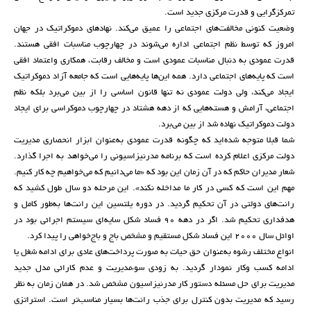
تمرکزگرایی و قدرت مرکزی جدید است.
وضعیت کنونی مخالفت‌های اجتماعی را عمیق می‌کند. نهادهای دموکراتیک در جهان
امروز که توسط نظم اجتماعی اداره می‌شوند در چهارچوب مناسبات افقی هستند.
قدرت عمودی به دنبال مناسبات عمودی است و مخالف رقابت، همکاری واعتماد افقی
است که پایه‌های اجتماعی دارد. همه این‌ها پایه‌هایی است که جامعه آزاد دموکراتیک
ایجاد می‌کند، ولی دولت عمودی نه تنها قانون اساسی را از بین می‌برد بلکه نظم
اجتماعی، آرامش و هسته‌هایی که از دهه هشتاد در چهارچوب دموکراسی برای ایجاد
دولت دموکراتیک نهاده شد از بین می‌برد.
شما قبلا متوجه شده‌اید که چگونه قدرت عمودی به‌عنوان ابزار انحصاری مدیریت
دولت مرکزی اعلام کرده است که برنامه مدرنیزاسیونی را می‌خواهد به اجرا گذارد.
شعار مدیران حاکم که در آن زمان این بود که «ما می‌دانیم که می‌خواهیم چه کار کنیم.
مهم این است که کسی در کار ما مداخله نکند». این مرحله دو سال طول کشید که
رانت‌های دولتی در آن تحکیم گردید. در دوره یلتسین این رانت‌ها به‌طور کامل و
هدفداری تحکیم شد. اگر در دهه 90 فساد شکل سایه‌ای سیستم اجرائی بود در
اوائل سال 2000 این فساد شکل مستقیم و مشخص باج و باج‌خواهی را پیدا کرد.
انواع مختلف رشوه به‌عنوان حق حیات به صورت پرداخت‌های عادی برای ادامه شغل یا
ادامه کسب وکار نمودار گردید. به زودی سوءمدیریت و عدم کارائی مدل جدید
مدیریت برای حل مسئله دستور کار مدرنیزاسیون مشخص شد. در همان زمان به نظر
رسید که مدیریت بدون کنترل برای جذب رانت‌ها بسیار مناسب‌تر است. استراتزی