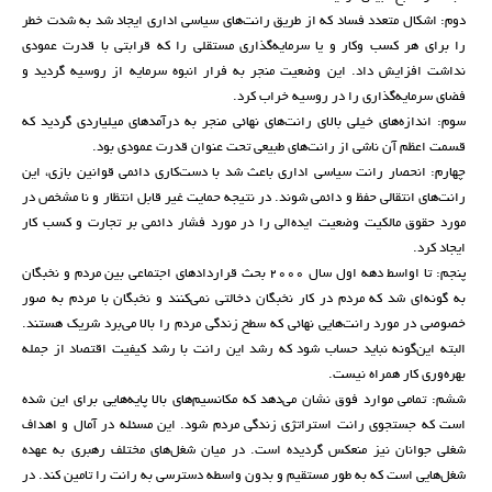
دوم: اشکال متعدد فساد که از طریق رانت‌های سیاسی اداری ایجاد شد به شدت خطر
را برای هر کسب وکار و یا سرمایه‌گذاری مستقلی را که قرابتی با قدرت عمودی
نداشت افزایش داد. این وضعیت منجر به فرار انبوه سرمایه از روسیه گردید و
فضای سرمایه‌گذاری را در روسیه خراب کرد.
سوم: اندازه‌های خیلی بالای رانت‌های نهائی منجر به درآمدهای میلیاردی گردید که
قسمت اعظم آن ناشی از رانت‌های طبیعی تحت عنوان قدرت عمودی بود.
چهارم: انحصار رانت سیاسی اداری باعث شد با دست‌کاری دائمی قوانین بازی، این
رانت‌های انتقالی حفظ و دائمی شوند. در نتیجه حمایت غیر قابل انتظار و نا مشخص در
مورد حقوق مالکیت وضعیت ایده‌الی را در مورد فشار دائمی بر تجارت و کسب کار
ایجاد کرد.
پنجم: تا اواسط دهه اول سال 2000 بحث قراردادهای اجتماعی بین مردم و نخبگان
به گونه‌ای شد که مردم در کار نخبگان دخالتی نمی‌کنند و نخبگان با مردم به صور
خصوصی در مورد رانت‌هایی نهائی که سطح زندگی مردم را بالا می‌برد شریک هستند.
البته این‌گونه نباید حساب شود که رشد این رانت با رشد کیفیت اقتصاد از جمله
بهره‌وری کار همراه نیست.
ششم: تمامی موارد فوق نشان می‌دهد که مکانسیم‌های بالا پایه‌هایی برای این شده
است که جستجوی رانت استراتژی زندگی مردم شود. این مسئله در آمال و اهداف
شغلی جوانان نیز منعکس گردیده است. در میان شغل‌های مختلف رهبری به عهده
شغل‌هایی است که به طور مستقیم و بدون واسطه دسترسی به رانت را تامین کند. در