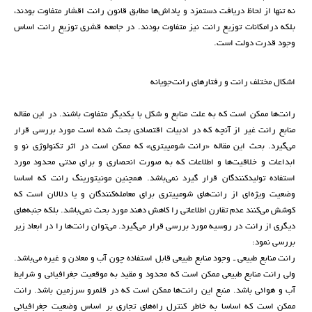
نه تنها از لحاظ دریافت دستمزد و پاداش‌ها مطابق قانون رانت اقشار متفاوت بودند،
بلکه درامکانات توزیع رانت نیز متفاوت بودند. در جامعه قشری توزیع رانت اساس
وجود قدرت دولت است.
اشکال مختلف رانت و رفتارهای رانت‌جویانه
رانت‌ها ممکن است که به علت منابع و شکل با یکدیگر متفاوت باشند. در این مقاله
منابع رانت غیر از آنچه که در ادبیات اقتصادی بحث شده است مورد بررسی قرار
می‌گیرد. بحث این مقاله «رانت شومپیتری» که ممکن است در اثر تکنولوژی نو و
ابداعات و خلاقیت‌ها و اطلاعات که به صورت انحصاری و برای مدتی محدود مورد
استفاده تولیدکنندگان قرار گیرد نمی‌باشد. همچنین مونیتورینگ رانت که اساسا
وضعیت ویژه‌ای از رانت‌های شومپیتری برای معامله‌کنندگان و یا دلالان است که
کوشش می‌کنند عدم تقارن اطلاعاتی را کاهش دهند مورد بحث نمی‌باشد. بلکه جنبه‌های
دیگری از رانت در روسیه مورد بررسی قرار می‌گیرد. می‌توان رانت‌ها را در ابعاد زیر
بررسی نمود:
رانت منابع طبیعی ـ وجود منابع طبیعی قابل استفاده چون آب و معادن و غیره می‌باشد.
ولی رانت منابع طبیعی ممکن است که محدود و مقید به موقعیت جغرافیائی و شرایط
آب و هوائی باشد. منبع این رانت‌ها ممکن است که در قلمرو سرزمین باشد. رانت
ممکن است که اساسا به خاطر کنترل راه‌های تجاری بر اساس وضعیت جغرافیائی