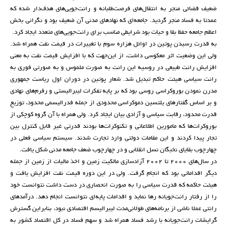
ضعیف قضائی منجر به انتقال‌های فرصت‌طلبانه و رانت‌جویی‌های هدف‌دار شده که
عمدتا به فساد منجر گردید. جامعه‌ای که نهادهای مدنی آن ضعیف بود و نگرانی بخش
اعظم جامعه حفظ بقا و حیات بود شرایطی مناسب برای رانت‌جویی‌های متعدد ایجاد کرد.
به قدرت رسیدن پوتین در اوائل هزاره سوم با تغییرات در قیمت نفت همراه شد.
ولی این وضعیت اثر معکوسی داشت، از این‌جهت که با افزایش قیمت نفت به معنی
افزایش رانت طبیعی در روسیه این رانت به صورت ملموس و به صورتی فوری به
رانت سیاسی هیئت حاکم تبدیل شد. شعار پوتین در دوران اول ریاست جمهوری
مدرن نمودن بوروکراسی روسی بود که بر پایه تفکرات لیبرالیستی و رفرم‌های نهادی
و بر اساس گفتارهای یلتسین دموکراسی محدودی از جمله فدرالیسمی محدود، توزیع
قدرت محدود، رقابت سیاسی و آزادی بیان ایجاد کرد. ولی همراه با آن گروه کوچکی از
بوروکرات‌ها که مامورین اطلاعاتی و تکنوکرات‌ها بودند قدرتی غیر قابل کنترل بین
تجار پیدا کردند و این مقامات دولتی وارد تجارت شدند. سیستم سیاسی فعلی در
چهارچوب بقایای نخبگان نسل انقلابی و در چهارچوب ضعف جامعه مدنی شکل یافت.
در سال‌های 2000 تا 2002 آزادسازی مالکیت زمین و اخذ مالیات از زمین از جمله
دیگر اقداماتی بود که انجام گرفت. ولی در این دوره قیمت نفت افزایش یافت و
هیئت حاکمه که قدرت سیاسی را به صورت انحصاری در دست داشت نتوانست خود
را از رفتار رانت‌جویانه رها نماید و اقدامات پایه‌ای نتوانست انجام دهد. درآمدهای
رانتی عملا ناشی از برنامه‌های طولانی‌مدت لیبرالیسم اقتصادی نبود، بنابراین گسترش
گرایشات رانت‌جویانه با رشد فساد همراه شد و سهم فساد در کل اقتصاد کشور به