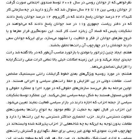
نظرخواهی که از جوانان روسی در سال 2006 توسط صندوق اجتماعی صورت گرفت
از جوانان روسی بین 16 تا 26 سال سئوال شد که: «آرزو دارید در چه سازمانی کار
کنید؟» 22 درصد جوانان پاسخ دادند که در گازپروم، 12 درصد جوانان پاسخ دادند
که در دفتر ریاست جمهوری و11 در صد جوانان پاسخ دادند که می‌خواهند در
تشکیلات پلیس که فساد آن زبانزد است کار کنند. این نمونه‌گیری فرار مغزها و یا
خروج مغزهای جوانان از فکر و خلاقیت را مشهود می‌سازد، برای این‌که جوانان سعی
دارند خودشان را در چهارچوب آن رانت‌ها تحقق بخشند.
هفتم: ایجاد چنین ژنراتور یا مولدی با بازخورد مناسب آن‌طور که در بالا گفته شد رانت
جدیدی ایجاد می‌کند و در این زمینه امکانات خیلی بالا تمامی اثرات منفی رانت‌گرایانه
را افزایش تصاعدی می‌دهد.
هشتم: در مورد روسیه ویژگی‌های بعدی خطوط گرایشات رانتی سیستمیک مشخص
است. مقامات دولتی در پی افزایش و حفظ رانت‌های سیاسی و اجرائی هستند. در
اولین مرحله به نظر می‌رسد سازمان‌های حقوقی که در مورد اجرا و عملکرد حقوقی و
قانونی مسئول هستند به شکل نیمه سیاسی عمل می‌کنند. این عملکرد توسط تشکیلات
سیاسی از جمله احزاب که اجازه دارند در بازار سیاسی فعالیت نمایند تعیین می‌شود.
این احزاب در قبال تعهد به حمایت از نظام موجود به انواع رانت‌ها به‌صورت‌های
متفاوت دسترسی دارند. حزب انحصاری حداکثر دسترسی به این رانت‌ها را دارد و
مقامات بدون توجه به این‌که به چه شاخه‌هایی از احزاب پذیرفته شده وابسته‌اند در
چهارچوب قدرت عمودی که نهادی غیر رسمی برای حفظ، نگهداری و گسترش رانت‌های
سیاسی و اداری است شکل یافته‌اند. در عین حال هر قدر که به سطوح پایین‌تر این