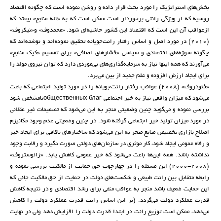
بخش‌های استراتژیک را مورد بحث قرار داده و روشن نموده است که چگونه اقتصاد
روسیه که از ویژگی رانتی برخوردار است ممکن است که به «تله منابع» بیفتد که
ازعواقب آن این است که اقتصاد این کشور حاشیه‌ای شود. «محمدوف» و«نیکروف»
(2010) در مورد اصل و اساس رفتار رانت‌جویانه تحقیق نموده‌ا‌ند و نوشته‌اند که
چگونه سوژه‌های اقتصادی و سیاسی «فشارهای اضافی» برای تقسیم «کیک منابع»
می‌آورند که همه اینها نیاز به سرمایه‌گذاری‌های بی‌موردی دارد که توان نیروی مولد را
برای ایجاد ارزش افزوده و علم جدید از بین می‌برد.
«فئودروف» (2008) عواقب رفتار رانت‌جویانه را در مورد تولید اجتماعی که باعث
می‌شود که میزان واقعی نیاز به خیر اجتماعی общественных благنامشخص شود
بررسی نموده و می‌گوید چنین وضعیتی منجر به این می‌شود که تصمیمات غیر عقلانی
در مورد میزان تولید خیر اجتماعی گرفته شود. در چنین وضعیتی عدم وجود مکانیزم
اصلاح بازاری تخصیص منابع منجر به این می‌شود که ساختارهای ناکافی برای ایجاد خیر
و رفاه عمومی ایجاد شود، کار موثری در سازمان‌های دولتی صورت نگیرد و رقابت وجود
نداشته باشد. همه این‌ها باعث می‌شود که خیر عمومی کاهش یابد. «زائوستروف»
(2008-2000) این مسئله را در چهارچوب حق حمایت از مالکیت بررسی نموده و
رابطه متقابل بین رانت طبیعی و شکست‌های دولت در حمایت از حق مالکیت جائی که
این حمایت ضعیف باشد منجر به عواقب منفی برای رشد اقتصادی و در نتیجه کاهش
قدرت عملکرد دولت می‌گردد. (بر این اساس رانت قدرت عملکرد دولت را کاهش
می‌دهد، ممکن است توزیع رانت در ابتدا قدرت دولت را افزایش دهد ولی در نهایت