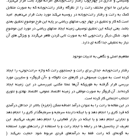
وسیاسی و اداری در چهارچوب رفتار رانت‌جویانه‌ی آمرانه مورد بحث قرار می‌گیرد.
بنابراین ما انواع مختلف رانت را از نظرگاه رفتار رانت‌جویانه که به صورت متقابل
کمک به رانت و رفتار رانت‌جویانه در روسیه می‌کند مورد بحث قرار می‌دهیم. امید
است که کار و تحقیق در چهار چوب مدلهای ریاضی بر پایه این طرح موضوع تحقیق بعدی
باشد، یعنی اینکه این تحقیق توصیفی زمینه ایجاد مدلهای ریاضی در مورد این موضوع
شود. شکل دیگر رانت‌جویی که به صورت لابی کردن ظاهر می‌گردد و ویژگی های آن
نیاز به تحقیقی جدا گانه ای دارد.
مفاهیم اصلی و نگاهی به ادبیات موجود
رفتار رانت‌جویانه، جدال برای رانت و جستجوی رانت که واژه «رانت‌جوئی» را ایجاد
کرده است به صورت مبسوطی در کارهای «ت تالوکا» و «آن کروگر» و سایرین مورد
بررسی قرار گرفته به طوری‌که آن‌ها عملا مکتبی غیررسمی در این زمینه ایجاد
کرده‌اند. آن کروگر به صورت موفقی در زمینه اقتصاد عمومی، اقتصاد نهادی و تئوری
انتخاب اجتماعی کار کرده است.
در این مقاله ما رانت را به عنوان درآمد اضافه ممکن (جایزه) بالاتر از حداقل درآمدی
که فرد کاری را انجام دهد و یا اینکه دارنده سرمایه و سرمایه‌گذار کاری را انجام دهد
و تجارتی انجام دهد و یا اینکه در بازار فعالیتی را انجام دهد تعریف می‌کنیم. این
تعریف از پتانسیل ها در رابطه با ایجاد رانت و یا استفاده از رانت‌های مورد استفاده
به گونه‌ای که رانت فقط به درآمدهای فردی مربوط شود حمایت نمی‌کند (