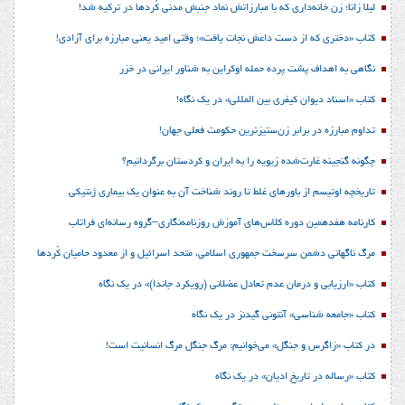
لیلا زانا؛ زن خانه‌داری که با مبارزاتش نماد جنبش مدنی کُردها در ترکیه شد!
کتاب «دختری که از دست داعش نجات یافت»؛ وقتی امید یعنی مبارزه برای آزادی!
نگاهی به اهداف پشت پرده حمله اوکراین به شناور ایرانی در خزر
کتاب «اسناد دیوان کیفری بین المللی» در یک نگاه!
تداوم مبارزه در برابر زن‌ستیزترین حکومت فعلی جهان!
چگونه گنجینه غارت‌شده زیویه را به ایران و کردستان برگردانیم؟
تاریخچه اوتیسم از باورهای غلط تا روند شناخت آن به عنوان یک بیماری ژنتیکی
کارنامه هفدهمین دوره کلاس‌های آموزش روزنامه‌نگاری–گروه رسانه‌ای فراتاب
مرگ ناگهانی دشمن سرسخت جمهوری اسلامی، متحد اسرائیل و از معدود حامیان کُردها
کتاب «ارزیابی و درمان عدم تعادل عضلانی (رویکرد جاندا)» در یک نگاه
کتاب «جامعه شناسی» آنتونی گیدنز در یک نگاه
در کتاب «زاگرس و جنگل» می‌خوانیم: مرگ جنگل مرگ انسانیت است!
کتاب «رساله در تاریخ ادیان» در یک نگاه