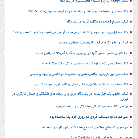
کتاب «جامعه ایران و مسئله هم‌بستگی» در یک نگاه
کتاب «تجلی مسئولیت بین المللی دولت‌ها در تداوم نظم جهانی» در یک نگاه
کتاب «تاریخ گم‌شده و ناگفته کُرد» در یک نگاه
کتاب «دلیل پریدنم»؛ جهانی که بلندتر می‌بیند، آرام‌تر می‌شنود و کندتر ادامه می‌دهد!
ایران و اما و اگرهای گذار از وضعیت «تعلیق تمدنی»
10 دلیلی که بر اساس آنها ایران پیروز جنگ با آمریکا/اسرائیل است!
کتاب «جاسوسی که سقوط کرد»؛ داستان زندگی دکتر مرگ قاهره
کتاب «در اوج تاریکی»؛ نگاهی علمی و انسانی به خودکشی و ترومای جنسی
کتاب «شخصیت نوکر»؛ واکاوی بردگی ذهنی و تأثیر آن بر هویت انسان
کتاب «شوق یک خیز بلند» در یک نگاه؛ مروری بر ریشه‌های شکل‎گیری جنبش کارگری در
ایران
بررسی کتاب «فهم حکمرانی مشارکتی در جامعه امروز»
د.برهم صالح؛ دیپلمات کُردی که روزی خود یک پناهنده بود!
در ضرورت اصلاح قوانینی که مانع مشارکت برابر زنان در جامعه‌اند!