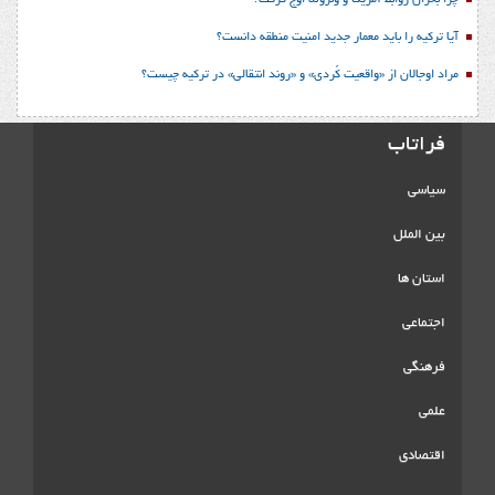
چرا بحران روابط آمریکا و ونزوئلا اوج گرفت؟
آیا ترکیه را باید معمار جدید امنیت منطقه دانست؟
مراد اوجالان از «واقعیت کُردی» و «روند انتقالی» در ترکیه چیست؟
فراتاب
سیاسی
بین الملل
استان ها
اجتماعی
فرهنگی
علمی
اقتصادی