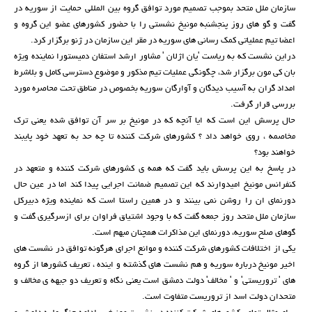
سازمان ملل متحد بموجب تصمیم مورد توافق گروه بین المللی حمایت از سوریه در
گفت و گو های روز پنجشنبه مونیخ نشستی را با حضور کشورهای عضو این گروه و
اعضا تیم عملیاتی کمک رسانی های سوریه در مقر این سازمان در ژنو برگزار کرد.
دراین نشست که به ریاست 'یان اژلان ' مشاور ارشد استفان دمیستورا نماینده ویژه
بان کی مون برگزار شد، چگونگی عملیات تیم مذکور و موضوع دسترسی کامل و بلاشرط
امداد گران به آسیب دیدگان و آوارگان سوریه بخصوص در مناطق تحت محاصره مورد
بررسی قرار گرفت.
حال پرسش این است که ایا آنچه که در مونیخ بر سر آن توافق شده یعنی ترک
مخاصمه ، روی خواهد داد ؟ کشورهای شرکت کننده تا چه حد به تعهد خود پایبند
خواهند بود؟
در پاسخ به این پرسش باید گفت که همه ی کشورهای شرکت کننده و متعهد در
کنفرانس مونیخ امیدوارند که این تصمیم ضمانت اجرایی پیدا کند اما در عین حال
دورنمای ان را روشن نمی بینند و در همین راستا است که نماینده ویژه دبیرکل
سازمان ملل متحد روز جمعه گفت که با وجود اشتیاق فراوان برای ازسرگیری گفت و
گوهای صلح سوریه، دورنمای این مذاکرات همچنان مبهم است.
یکی از اختلافات کشورهای شرکت کننده و موانع اجرای هرگونه توافق در نشست های
اخیر مونیخ درباره سوریه و هم نشست های گذشته و اینده ، تعریف کشورها از گروه
های ' تروریستی' و ' مخالف' دولت دمشق است یعنی نگاه و تعریف دو جبهه ی مخالف و
متحدان دولت اسد از تروریست متفاوت است.