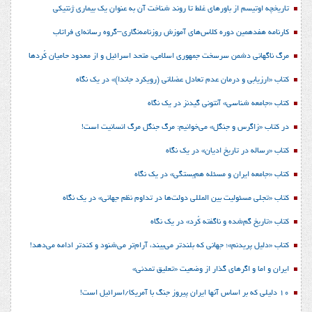
تاریخچه اوتیسم از باورهای غلط تا روند شناخت آن به عنوان یک بیماری ژنتیکی
کارنامه هفدهمین دوره کلاس‌های آموزش روزنامه‌نگاری–گروه رسانه‌ای فراتاب
مرگ ناگهانی دشمن سرسخت جمهوری اسلامی، متحد اسرائیل و از معدود حامیان کُردها
کتاب «ارزیابی و درمان عدم تعادل عضلانی (رویکرد جاندا)» در یک نگاه
کتاب «جامعه شناسی» آنتونی گیدنز در یک نگاه
در کتاب «زاگرس و جنگل» می‌خوانیم: مرگ جنگل مرگ انسانیت است!
کتاب «رساله در تاریخ ادیان» در یک نگاه
کتاب «جامعه ایران و مسئله هم‌بستگی» در یک نگاه
کتاب «تجلی مسئولیت بین المللی دولت‌ها در تداوم نظم جهانی» در یک نگاه
کتاب «تاریخ گم‌شده و ناگفته کُرد» در یک نگاه
کتاب «دلیل پریدنم»؛ جهانی که بلندتر می‌بیند، آرام‌تر می‌شنود و کندتر ادامه می‌دهد!
ایران و اما و اگرهای گذار از وضعیت «تعلیق تمدنی»
10 دلیلی که بر اساس آنها ایران پیروز جنگ با آمریکا/اسرائیل است!