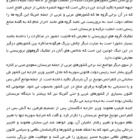
برای مثال تمامی کشورهای شرکت کننده در نشست مونیخ بر ادامه جنگ علیه داعش و
جبهه النصره تاکید کردند این درحالی است که جبهه النصره بخشی از جیش الفتح است
که در آن برخی گروه ها که کشورهای عربی و غربی از جمله امریکا این گروه ها را
مخالف دولت اسد نه تروریست می نامند گروه های مانند احرار شام که به گفته منابع
رسمی تحت حمایت ترکیه و عربستان است.
تفکیک گروه های تروریستی با معارض که قابلیت حضور در مذاکرات را داشته باشند
بسیار دشورا است به عبارت دیگر چالش بزرگ هرگونه مذاکره بین کشورهای درگیر
در این جنگ خونین این است که شاخص های آنان در تفکیک گروههای تروریستی با
معارض تفاوت دارد.
از سوی دیگر مواضع تند برخی کشورهای عربی از جمله عربستان سعودی مبنی بر کناره
گیری بشار اسد رئیس دولت قانونی سوریه که عادل الجبیر وزیر خارجه این کشور طی
سخنانی در کنفرانس مونیخ بر آن باردیگر تاکید داشته است، از جمله موانع آتش بس
و یا دستیابی به هرگونه برقرای صلح در این کشور محسوب می شود. موضوعی که
اکنون بسیاری از کشورهای غربی و حتی آمریکا نیز که پیشتر با دیدگاه عربستان
یکسان بوده است، به دیده تردید می نگرند.
البته فیلیپ هاموند وزیر خارجه انگلستان پس از تصمیم طرفین به آتش بس در
کنفرانس مونیخ مواضع عربستان را تکرار کرد و گفت که شرایط سوریه تنها با تغییر
نظام سوریه و تغییر رفتار حامیان آن، بهتر خواهد شد.این سخنان هاموند و الجبیر
درحالی بیان می شود که به اعتقاد همه ی کشورها و کارشناسان نظامی و سیاسی اکنون
نیروهای نظامی سوریه مسیر پیروزی را طی می کنند و موفقیت های بزرگی بدست