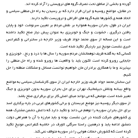
آورده و بخشی از مناطق تحت تصرف گروه های ترویستی را آزاد کرده اند.
در مقابل، مواضع روسیه و ایران قرار دارد که بر رسیدن به راه حل منطقی سیاسی و
اتحاد همه ی کشورها علیه گروه های افراطی و تروریست تاکید دارند.
ایران در طول بحران سوریه همواره بر نقش مردم بر تعیین سرنوشت خود و پایان
یافتن درگیری ، خشونت و جنگ و خونریزی به عنوان پیش نیاز صلح تاکید داشته
است و این مساله از سوی محمد جواد ظریف وزیر خارجه در سخنرانی و کنفرانس
خبری نشست مونیخ نیر باردیگر تاکید شده است.
کسانی که به گفته ظریف توهماتشان مردم سوریه را سال ها با درد و رنج ، خونریزی و
جابجایی روبرو کرده است اکنون باید با واقعیت ها روبرو شده و راه حل منطقی را
بپذیرند و ما با همکاری برادران مان خواهیم توانست مسائل و مشکلات منطقه را حل
کنیم.
این سخنان محمد جواد ظریف وزیر خارجه ایران از سوی کارشناسان سیاسی به مواضع
واقع بینانه وتلاش دیپلماتیک تهران برای حل بحران سوریه بدون خونریزی و جنگ
تعبیر شده است، موضعی که می تواند مبنای اصلی کار برای برقراری صلح باشد.
از سوی دیگر روسیه نیز موضع عربستان و برخی کشورهای غربی در باره برکناری اسد
برای حل بحران سوریه را توهم می داند و تاکید دارد که داعش دشمن مشترک همه
ی کشورهای شرکت کننده در این نشست بوده و باید مبارزه با آن با همراهی دولت
دمشق ادامه یابد و درهمین راستا سرگئی لاورف در حاشیه کنفرانس مونیخ تاکید
کرده است که کشورش حملات هوایی را در سوریه متوقف نمی کند.