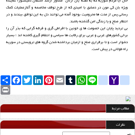
حال آیا مردم سوریه که به گفته 'یان اژلان ' مشاور ارشد استفان دمیستورا نماینده
ویژه بان کی مون در دمشق با امیدی که از طرح توقف مخاصمه و آغازعملیات کمک
رسانی پس از مدت ها محرومیت بوجود آمده می توانند دل به این توافق ببندند و در
انتظار صلح و یا زندگی امن گذشته باشند.
بی تردید پایان این خصومت ها ی خونین با افراطی گری و فرقه گرایی که بذر آن را
برخی کشورهای غربی و عربی برای رقابت ها سیاسی و انتقام گیری کاشته اند ؛ بسیار
دشوار است و تا برقراری صلح و ازمیان برداشته شدن گروه های ترویستی در سوریه
راه طولانی در پیش است.
Yahoo
yahoo_messenger
Line
google_bookmarks
WhatsApp
Tumblr
Email
Pinterest
LinkedIn
Twitter
Facebook
اشتراک
Mail
Print
مطالب مرتبط
نظرات