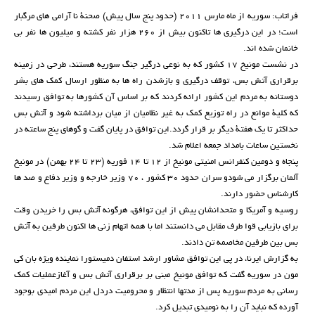
فراتاب: سوریه از ماه مارس 2011 (حدود پنج سال پیش) صحنۀ نا آرامی های مرگبار
است؛ در این درگیری ها تاکنون بیش از 260 هزار نفر کشته و میلیون ها نفر بی
خانمان شده اند.
در نشست مونیخ 17 کشور که به نوعی درگیر جنگ سوریه هستند، طرحی در زمینه
برقراری آتش بس، توقف درگیری و بازشدن راه ها به منظور ارسال کمک های بشر
دوستانه به مردم این کشور ارائه کردند که بر اساس آن کشورها به توافق رسیدند
که کلیۀ موانع در راه توزیع کمک به غیر نظامیان از میان برداشته شود و آتش بس
حداکثر تا یک هفتۀ دیگر بر قرار گردد.این توافق در پایان گفت و گوهای پنج ساعته در
نخستین ساعات بامداد جمعه اعلام شد.
پنجاه و دومین کنفرانس امنیتی مونیخ از 12 تا 14 فوریه (23 تا 24 بهمن) در مونیخ
آلمان برگزار می شودو سران حدود 30 کشور ، 70 وزیر خارجه و وزیر دفاع و صد ها
کارشناس حضور دارند.
روسیه و آمریکا و متحدانشان پیش از این توافق، هرگونه آتش بس را خریدن وقت
برای بازیابی قوا طرف مقابل می دانستند اما با همه اتهام زنی ها اکنون طرفین به آتش
بس بین طرفین مخاصمه تن دادند.
به گزارش ایرنا، در پی این توافق مشاور ارشد استفان دمیستورا نماینده ویژه بان کی
مون در سوریه گفت که توافق مونیخ مبنی بر برقراری آتش بس و آغازعملیات کمک
رسانی به مردم سوریه پس از مدتها انتظار و محرومیت دردل این مردم امیدی بوجود
آورده که نباید آن را به نومیدی تبدیل کرد.