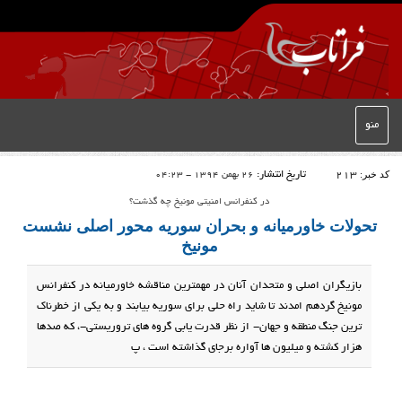
منو
کد خبر:
213
تاریخ انتشار:
26 بهمن 1394 - 04:23
در کنفرانس امنیتی مونیخ چه گذشت؟
تحولات خاورمیانه و بحران سوریه محور اصلی نشست
مونیخ
بازیگران اصلی و متحدان آنان در مهمترین مناقشه خاورمیانه در کنفرانس
مونیخ گردهم امدند تا شاید راه حلی برای سوریه بیابند و به یکی از خطرناک
ترین جنگ منطقه و جهان- از نظر قدرت یابی گروه های تروریستی-، که صدها
هزار کشته و میلیون ها آواره برجای گذاشته است ، پ