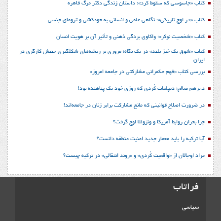
کتاب «جاسوسی که سقوط کرد»؛ داستان زندگی دکتر مرگ قاهره
کتاب «در اوج تاریکی»؛ نگاهی علمی و انسانی به خودکشی و ترومای جنسی
کتاب «شخصیت نوکر»؛ واکاوی بردگی ذهنی و تأثیر آن بر هویت انسان
کتاب «شوق یک خیز بلند» در یک نگاه؛ مروری بر ریشه‌های شکل‎گیری جنبش کارگری در
ایران
بررسی کتاب «فهم حکمرانی مشارکتی در جامعه امروز»
د.برهم صالح؛ دیپلمات کُردی که روزی خود یک پناهنده بود!
در ضرورت اصلاح قوانینی که مانع مشارکت برابر زنان در جامعه‌اند!
چرا بحران روابط آمریکا و ونزوئلا اوج گرفت؟
آیا ترکیه را باید معمار جدید امنیت منطقه دانست؟
مراد اوجالان از «واقعیت کُردی» و «روند انتقالی» در ترکیه چیست؟
فراتاب
سیاسی