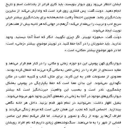
ایشان انتظار می‌رود روی دیوار بنویسند، باید کاری فراتر از یادداشت اسم و تاریخ
انجام دهید. دونت گفت: پس فشاری روی فرد است که وادارش می‌کند از سایرین
بحث‌انگیزتر باشد. همچنین احتمالاً رقابت شانه‌به‌شانه برای بحث‌انگیزیِ بیشتر خیلی
سریع ادب و تربیت را بی‌مقدار می‌کند؛ آن‌هم در جهانی که هر ثانیه بیش از هفت‌هزار
توییت ایجاد می‌شوند.
دونَت گفت: «به‌ویژه توییتر. اگر چیزی نگویید، انگار که اصلاً آنجا نیستید. وجود
ندارید. باید حضورتان را در آنجا حفظ کنید. در توییتر موضوع، بیشتر «زمانی» است؛
اما در شهر موضوع بیشتر «مکانی» است.»
دیوارنگاری کهن پومپئی این دو حوزه، زمانی و مکانی، را در کنار هم قرار می‌دهد و
عقاید دسته‌ای از افراد را در زمانی خاص به مکانی گره می‌زند که اشغال کرده بودند.
معدودی از مصنوعات قادر به این کارند. برای مثال، کتاب و کتیبه اغلب در مکان
نگهداری نمی‌شوند. این بدان معنا است که حفظ یکپارچگی در پومپئی به‌شکل
چشمگیری، نادر است و به‌سبب این واقعیتِ حیرت‌انگیز است که بیشتر
دیوارنگاری‌های موجود در آنجا به زمانی در دهه‌های آغازین وجود شهر مربوط می‌شوند.
بنفیل اظهار داشت: «می‌توانید در تمام شهر قدم بزنید. داخل هر خانه نگاهی
بیندازید. احساس کنید که عجب، این همان جایی است که مردم زندگی می‌کردند و
اطراف آن‌ها پر بوده از رنگ و تصویر و تزئینات. اما فکر می‌کنم تمام این عناصر،
فضایی از شهر را به ما می‌دهند. سنگ‌نوشته‌های زیادی داریم که نام افراد رویشان