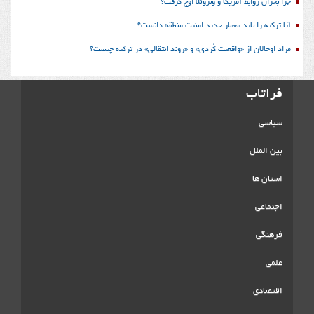
چرا بحران روابط آمریکا و ونزوئلا اوج گرفت؟
آیا ترکیه را باید معمار جدید امنیت منطقه دانست؟
مراد اوجالان از «واقعیت کُردی» و «روند انتقالی» در ترکیه چیست؟
فراتاب
سیاسی
بین الملل
استان ها
اجتماعی
فرهنگی
علمی
اقتصادی