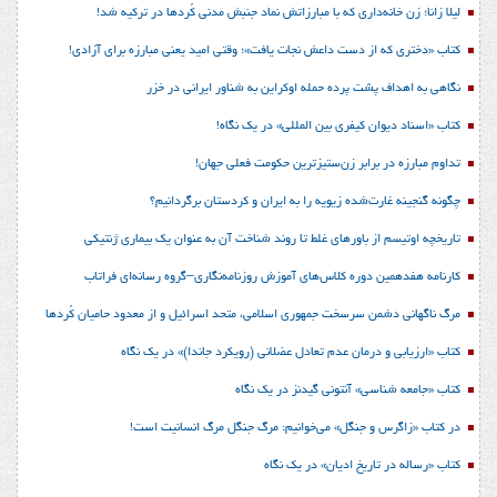
لیلا زانا؛ زن خانه‌داری که با مبارزاتش نماد جنبش مدنی کُردها در ترکیه شد!
کتاب «دختری که از دست داعش نجات یافت»؛ وقتی امید یعنی مبارزه برای آزادی!
نگاهی به اهداف پشت پرده حمله اوکراین به شناور ایرانی در خزر
کتاب «اسناد دیوان کیفری بین المللی» در یک نگاه!
تداوم مبارزه در برابر زن‌ستیزترین حکومت فعلی جهان!
چگونه گنجینه غارت‌شده زیویه را به ایران و کردستان برگردانیم؟
تاریخچه اوتیسم از باورهای غلط تا روند شناخت آن به عنوان یک بیماری ژنتیکی
کارنامه هفدهمین دوره کلاس‌های آموزش روزنامه‌نگاری–گروه رسانه‌ای فراتاب
مرگ ناگهانی دشمن سرسخت جمهوری اسلامی، متحد اسرائیل و از معدود حامیان کُردها
کتاب «ارزیابی و درمان عدم تعادل عضلانی (رویکرد جاندا)» در یک نگاه
کتاب «جامعه شناسی» آنتونی گیدنز در یک نگاه
در کتاب «زاگرس و جنگل» می‌خوانیم: مرگ جنگل مرگ انسانیت است!
کتاب «رساله در تاریخ ادیان» در یک نگاه