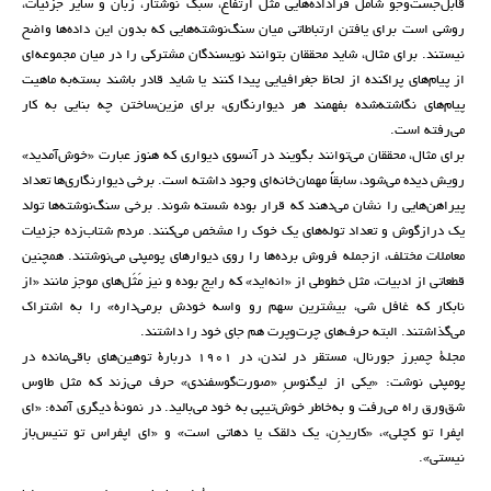
قابل‌جست‌وجو شامل فراداده‌هایی مثل ارتفاع، سبک نوشتار، زبان و سایر جزئیات،
روشی است برای یافتن ارتباطاتی میان سنگ‌نوشته‌هایی که بدون این داده‌ها واضح
نیستند. برای مثال، شاید محققان بتوانند نویسندگان مشترکی را در میان مجموعه‌ای
از پیام‌های پراکنده از لحاظ جغرافیایی پیدا کنند یا شاید قادر باشند بسته‌به ماهیت
پیام‌های نگاشته‌شده بفهمند هر دیوارنگاری، برای مزین‌ساختن چه بنایی به کار
می‌رفته است.
برای مثال، محققان می‌توانند بگویند در آنسوی دیواری که هنوز عبارت «خوش‌آمدید»
رویش دیده می‌شود، سابقاً مهمان‌خانه‌ای وجود داشته است. برخی دیوارنگاری‌ها تعداد
پیراهن‌هایی را نشان می‌دهند که قرار بوده شسته شوند. برخی سنگ‌نوشته‌ها تولد
یک درازگوش و تعداد توله‌های یک خوک را مشخص می‌کنند. مردم شتاب‌زده جزئیات
معاملات مختلف، ازجمله فروش برده‌ها را روی دیوارهای پومپئی می‌نوشتند. همچنین
قطعاتی از ادبیات، مثل خطوطی از «انه‌اید» که رایج بوده و نیز مَثَل‌های موجز مانند «از
نابکار که غافل شی، بیشترین سهم رو واسه خودش برمی‌داره» را به اشتراک
می‌گذاشتند. البته حرف‌های چرت‌وپرت هم جای خود را داشتند.
مجلۀ چمبرز جورنال، مستقر در لندن، در ۱۹۰۱ دربارۀ توهین‌های باقی‌مانده در
پومپئی نوشت: «یکی از لیگنوسِ «صورت‌گوسفندی» حرف می‌زند که مثل طاوس
شق‌ورق راه می‌رفت و به‌خاطر خوش‌تیپی به خود می‌بالید. در نمونۀ دیگری آمده: «ای
اپفرا تو کچلی»، «کاریدِن، یک دلقک یا دهاتی است» و «ای اپفراس تو تنیس‌باز
نیستی».