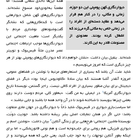
همۀ این‌ها تاحدی سطحی هستند؛ اما
دیوارنگاری کهن پومپئی این دو حوزه،
مطمئناً به‌خودی‌خود منسوخ نشده‌اند.
زمانی و مکانی، را در کنار هم قرار
دیوارنگاری‌های کهن شامل دیوارهایی
می‌دهد و عقاید دسته‌ای از افراد را
است با کنده‌کاری‌هایی که نشانگر
در زمانی خاص به مکانی گره می‌زند که
گفت‌وشنودهای نوشتاری مردم با
اشغال کرده بودند. معدودی از
یکدیگر است؛ ماهیت اجتماعی این
مصنوعات قادر به این کارند.
دیوارنگاری‌ها موجب ارتباطات اجتماعی
عصر مدرن مثلاً فیس‌بوک و توییتر
شده‌اند. بنفیل بیان داشت: «نشان خواهم داد که دیوارنگاری‌های پومپئی بهتر از هر
چیزِ دیگری است که امروز می‌نویسیم.»
شاید علت، آن باشد که بسیاری از استعاره‌های مرتبط با نوشتن در فضاهای عمومی،
امروزه آنقدر آشنا هستند که بیان سادۀ «کلاودیوس اینجا بود» دیگر در فضای
دیجیتال برای بیان منظور بسیاری از افراد کافی نیست. راجر گستمن، نویسندۀ تاریخ
۱
دیوارنگاری آمریکا
در ایمیلی به من گفت: «به‌طور کلی، مردم دوست دارند روی
بعضی چیزها بنویسند تا شناخته شوند تا در آنِ واحد همه جا باشند و جایی نباشند.»
اما سیاست‌بازیِ دیواری در فیس‌بوک شاید ذاتاً با دیوارنگاری در جهان مادی متفاوت
باشد؛ حتی اگر در همان تمایلات اصلی بشر ریشه داشته باشد. جودیت دونَت،
۲
نویسندۀ ماشین اجتماعی؛ طرح‌هایی برای زندگی آنلاین
بیان داشت: «نوشتن اسم بر
دیواری فیزیکی، هم روشی برای جلب‌توجه است و هم نوعی قانون‌شکنی.» اما برای
اینکه بطور آنلاین توجهات را به خود جلب کنید، یعنی جایی که همه می‌توانند و از