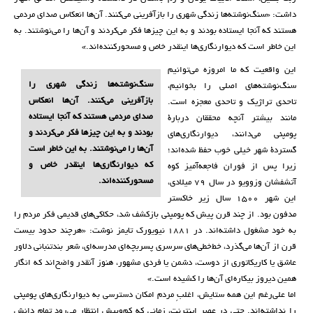
داشت: «سنگ‌نوشته‌ها زندگی شهری را بازآفرینی می‌کنند. آن‌ها انعکاس صدای مردمی
هستند که آنجا ایستاده بودند و به این چیزها فکر می‌کردند و آن‌ها را می‌نوشتند. به
این خاطر است که دیوارنگاری‌ها اینقدر خاص و مسحورکننده‌اند.»
این واقعیت که ما امروزه می‌توانیم
سنگ‌نوشته‌ها زندگی شهری را
سنگ‌نوشته‌های اصلی را بخوانیم،
بازآفرینی می‌کنند. آن‌ها انعکاس
تاحدی تراژیک و تاحدی معجزه است.
صدای مردمی هستند که آنجا ایستاده
مانند بیشتر آنچه محققان دربارۀ
بودند و به این چیزها فکر می‌کردند و
پومپئی می‌دانند، دیوارنگاری‌های
آن‌ها را می‌نوشتند. به این خاطر است
گستردۀ شهر خیلی خوب حفظ شده‌اند؛
که دیوارنگاری‌ها اینقدر خاص و
زیرا پس از فوران فاجعه‌آمیز کوه
مسحورکننده‌اند.
آتشفشان وزوویو در سال ۷۹ میلادی،
این شهر ۱۵۰۰ سال زیر خاکستر
مدفون بود. از چند قرن پیش که پومپئی بازکشف شد، حکاکی‌های قدیمی فکر مردم را
به خود مشغول داشته‌اند. در ۱۸۸۱ نیویورک تایمز نوشت: «هرچند حدود بیست
قرن از آن‌ها می‌گذرد، خط‌خطی‌های سرسری پسربچه‌ای مدرسه‌ای، شعر بندتنبانی دلاور
عاشق یا کاریکاتوری از دوست، دشمن یا فردی مشهور، هنوز آنقدر واضح‌اند که انگار
همین دیروز بیکاره‌ای آن‌ها را کشیده است.»
اما علی‌رغم این همه ستایش، اغلبِ مردم امکان دسترسی به دیوارنگاری‌های پومپئی
را نداشته‌اند. حتی در عصر اینترنت، زمانی که کم‌وبیش انتظار می‌رود تمام دانش