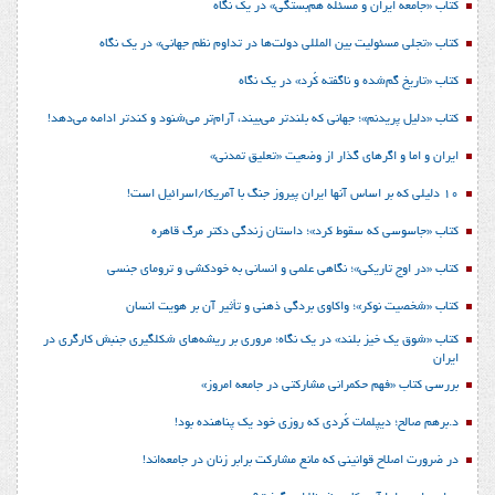
کتاب «جامعه ایران و مسئله هم‌بستگی» در یک نگاه
کتاب «تجلی مسئولیت بین المللی دولت‌ها در تداوم نظم جهانی» در یک نگاه
کتاب «تاریخ گم‌شده و ناگفته کُرد» در یک نگاه
کتاب «دلیل پریدنم»؛ جهانی که بلندتر می‌بیند، آرام‌تر می‌شنود و کندتر ادامه می‌دهد!
ایران و اما و اگرهای گذار از وضعیت «تعلیق تمدنی»
10 دلیلی که بر اساس آنها ایران پیروز جنگ با آمریکا/اسرائیل است!
کتاب «جاسوسی که سقوط کرد»؛ داستان زندگی دکتر مرگ قاهره
کتاب «در اوج تاریکی»؛ نگاهی علمی و انسانی به خودکشی و ترومای جنسی
کتاب «شخصیت نوکر»؛ واکاوی بردگی ذهنی و تأثیر آن بر هویت انسان
کتاب «شوق یک خیز بلند» در یک نگاه؛ مروری بر ریشه‌های شکل‎گیری جنبش کارگری در
ایران
بررسی کتاب «فهم حکمرانی مشارکتی در جامعه امروز»
د.برهم صالح؛ دیپلمات کُردی که روزی خود یک پناهنده بود!
در ضرورت اصلاح قوانینی که مانع مشارکت برابر زنان در جامعه‌اند!