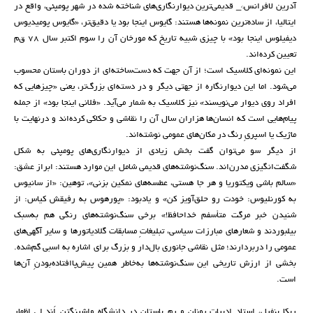
آدرین لافرانس*_ قدیمی‌ترین دیوارنگاری‌های شناخته‌ شده در شهر پومپئی، واقع در
ایتالیا، از ساده‌ترین نمونه‌ها هستند: گایوس اینجا بود یا دقیق‌تر، «گایوس پومیدیوس
دیفیلوس اینجا بود» با چیزی شبیه تاریخ که مورخان آن را سوم اکتبر سال ۷۸ ق‌م
تعیین کرده‌اند.
این نمونه‌ای کلاسیک است؛ از آن جهت که دست‌ساخته‌ای از دوران باستان محسوب
می‌شود. اما این دیوارنگاره از جهتی دیگر و در دسته‌ای بزرگ‌تر، یعنی «چیزهایی که
افراد روی دیوار می‌نویسند» نیز کلاسیک به شمار می‌آید. «فلانی اینجا بود» از جمله
پیام‌هایی است که انسان‌ها هزاران سال آن را نقاشی و حکاکی کرده‌اند و درنهایت با
ماژیک یا اسپریِ رنگ در مکان‌های عمومی نوشته‌اند.
از دیگر سو می‌توان گفت بخش زیادی از دیوارنگاری‌های پومپئی به شکل
شگفت‌انگیزی مدرن‌اند. سنگ‌نوشته‌های قدیمی شامل این موارد هستند: ابراز عشق:
«سالم باشی ویکتوریا و هر جا هستی، عطسه‌های نمکین بزنی»، توهین: «از سانیوس
به کورنلیوس: خودت رو حلق‌آویز کن» و یادبود: «پورهوس به رفیقش کیاس: از
شنیدن خبر مرگت متأسفم خداحافظ!» برخی سنگ‌نوشته‌های رنگی هم به‌سبک
بیلبوردند و شعارهای مبارزات سیاسی، تبلیغاتِ مسابقات گلادیاتورها و سایر آگهی‌های
عمومی را دربردارند؛ مثل نقاشی جانوری بال‌دار و بزرگ برای اشاره به اسبی گم‌شده.
بخشی از ارزش تاریخی این سنگ‌نوشته‌ها به‌خاطر همین پیش‌پاافتاده‌بودنِ آن‌ها
است.
ربکا بنفیل، استاد ادبیات یونان و رم باستان در دانشگاه واشینگتن اَند لی اظهار