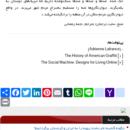
حک شده. صدها و صدها و صدها سنگ‌نوشته داریم که تبریک‌های دوستان به
یکدیگرند. دیوارنگاری‌ها شما را مستقیم به‌سراغ مردم شهر می‌برند. در واقع
دیوارنگاری، مردم ساکن در آن منطقه را برانگیخته می‌کند.»
منبع: سایت ترجمان/ مترجم: نجمه رمضانی
پی‌نوشت‌ها:
* (Adrienne Lafrance)
[۱] The History of American Graffiti
[۲] The Social Machine: Designs for Living Online
Yahoo
yahoo_messenger
Line
google_bookmarks
WhatsApp
Tumblr
Email
Pinterest
LinkedIn
Twitter
Facebook
اشتراک
Mail
Print
مطالب مرتبط
چگونه گنجینه غارت‌شده زیویه را به ایران و کردستان برگردانیم؟