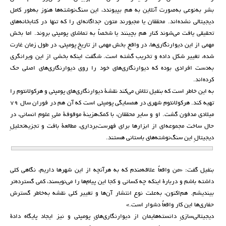
بشر به‌نوعی به‌صورت آنلاین به هم بپیوندد، این سنگ‌نوشته‌ها هنوز به‌طور کامل
دیجیتالی نشده‌اند. محققان یا مجبورند متون جداگانه‌ای را که تنها در کتابخانه‌های
تحقیقی یافت می‌شوند کنار هم بچینند یا شخصاً به تماشای پومپئی بروند. اما بخش
مهمی از این دیوارنگاری‌ها، در واقع بخش مهمی از تاریخ پومپئی، در طول زمان غارت
شده، تغییر شکل داده و تخریب گشته است. شگفت اینکه بخشی از این ویرانگری
به‌دست افرادی بوده که دیوارنگاری‌های خود را روی دیوارنگاری‌های اصلی حک
کرده‌اند.
به این خاطر است که بنفیل تلاش می‌کند نقشۀ دیوارنگاری‌های پومپئی و هرکولانئوم را
تهیه کند. هرکولانئوم شهری در همسایگی پومپئی است که آن هم در فوران سال ۷۹
میلادی مدفون گشت. او و سایر محققان، با کمک‌هزینۀ موقوفۀ ملیِ علوم انسانی، در
حال ساخت مجموعه‌ای از ابزارها برای فهرست‌برداری، مطالعۀ بافت و تجزیه‌تحلیلِ
دیجیتالِ این سنگ‌نوشته‌های باستانی هستند.
بنفیل گفت: «من واقعاً علاقه‌مندم که به هرآنچه از این شهرها داریم، نگاهی کلی
داشته باشم و دربارۀ اینکه چه کسانی و کجا این پیام‌ها را می‌نویسند، کمی گسترده‌تر
بیندیشم. هم‌اکنون، به‌علت نوع انتشار آن‌ها و تغییر کلی نقشه به‌خاطر گسترش
حفاری‌ها این کار واقعاً دشوار است.»
دیجیتالی‌سازیِ دانسته‌هایمان از دیوارنگاری‌هایِ پومپئی و نیز ایجاد پایگاه دادۀ