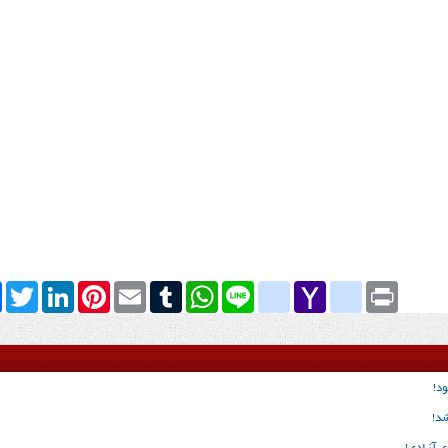
k
Twitter
LinkedIn
Pinterest
Email
Tumblr
WhatsApp
google_bookmarks
Line
yahoo_messenger
Yahoo
Print
Mail
د!
شد!