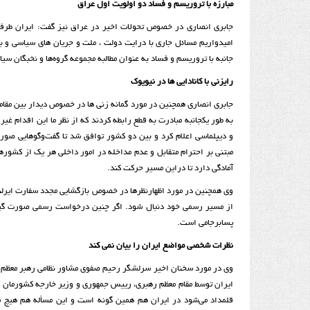
مبارزه با تروریسم و فساد دو اولویت اول عراق
جابری انصاری در خصوص تحولات اخیر در عراق نیز گفت: ایران طرف
امیدواریم مسائل جاری با درایت دولت ، ملت و جریان های سیاسی و با
جانبه با تروریسم و فساد به عنوان مطالبه مجموعه گروه‌ها و نخبگان س
رایزنی با کانادایی ها در نیویوک
جابری انصاری همچنین در مورد گمانه زنی ها در خصوص دیدار بین مقامات
به طور یکجانبه مبادرت به قطع رابطه کردند که از نظر ما این اقدام غیر
و دیپلماسی اعلام کرد و بین دو کشور توافق شد تا گفت‌وگوهایی صورت 
مبتنی بر احترام متقابل و عدم مداخله در امور داخلی هر یک از کشورها
آمادگی دارد تا دراین مسیر حرکت کند.
وی همچنین در مورد اظهارنظرها در خصوص بازگشایی مجدد سفارت ایرلند 
از مسیر رسمی خود دنبال شود. اگر چنین درخواست رسمی صورت گیرد 
پسابرجامی است.
نظرات شخصی مواضع ایران را بیان نمی کند
وی در مورد سخنان اخیر سرلشگر رحیم صفوی مشاور نظامی رهبر معظم انق
ایران توسط مقام معظم رهبری، رییس جمهوری و وزیر خارجه کشورمان 
قلمداد می‌شود در ایران هم همین گونه است و این مسأله هم هیچ مانع