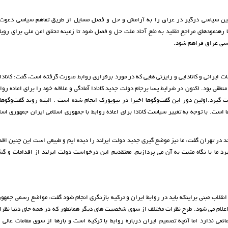
ین سیاسی درگیر در عراق را به آرامش و حل و فصل مسایل از طریق تفاهم سیاسی دعوت 
 رهنمودهای مراجع تقلید به نفع آحاد ملت حل و فصل شود تا زمینه تحقق امن ملی برای رویا
یاسی عراق فراهم شود.
 ایرانی و کانادایی و رایزنی هایی که در مورد برقراری روابط صورت گرفته است، گفت: کانادا
 منطقی بود. اکنون در شرایط پسا برجام دولت جدید کانادا آمادگی و علاقه خود را برای اعاده رو
گیرد.اولین دور این گفت‌وگوها اخیرا در نیویورک انجام شده است . البته روند گفت‌وگوها 
 است. با توجه به تغییر سیاست کانادا برای اعاده روابط با جمهوری اسلامی ایران جمهوری اسل
در تهران گفت: ما نیز موضع گیری جدید دولت ایرلند را دیده ایم و طبیعی است این چنین اقدا
ما با نگاه مثبت به آن می پردازیم. معتقدیم این درخواست دولت ایرلند از اقدامات و گ
لاب مبنی براینکه باید در روابط ایران و ترکیه بازنگری انجام شود گفت: مواضع رسمی جمهو
اعلام می شود. طرح نظرات مختلف از سوی شخصیت های دیگر همانطور که در همه جای دنیا نظ
ی ندارد اما آنچه تصمیم ایران درباره روابط با ترکیه است و بارها از سوی مقامات عالی ا