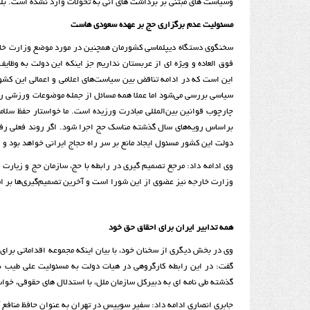
وسیاست های مبتنی بر برداشت های آنی به تحولات وارد نشده است. بلکه
مسئولیت عدم برگزاری حج بر عهده سعودی هاست
سخنگوی دستگاه دیپلماسی کشورمان همچنین در مورد موضع وزارت خارج
فوق العاده و ویژه ای از عربستان نداریم جز اینکه این دولت به وظای
این است که در ادامه تناقض بین سیاست‌های اعلامی و اعمالی این کشو
سیاسی بررسی می‌شود اما عملا همه مسائل از جمله موضوعات ورزشی را ب
چارچوب قوانین بین‌المللی مبادرت ورزیده است. ما خواستار حفظ سلا
براساس رویه‌های سال گذشته مناسک حج اجرا شود. اگر روند فعلی رفتا
دولت این کشور مسئول ایجاد مانع بر سر راه حجاج ایرانی خواهد بود و
وی ادامه داد: مرجع تصمیم گیری در رابطه با حج، سازمان حج و زیارت 
وزارت خارجه نیز عضوی از این شورا است و آخرین تصمیم‌گیری‌ها بر ا
همه تدابیر ایران برای احقاق حق خود
گفت: در این رابطه کارگروهی در هیات دولت به مسئولیت علی طیب 
گذشته طی نامه ای به دبیرکل سازمان ملل، با استدلال های حقوقی، خو
جابری انصاری ادامه داد: سفیر سوییس در تهران به عنوان حافظ منافع 