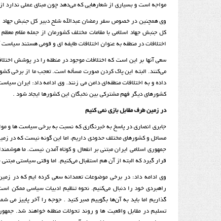
مواجه است و بسیاری از شعارهایی که می‌دهد چون مبنای عملی ندارد از
وی همچنین در خصوص سفر رمضان عبدالله شلح دبیر کل جنبش جهاد اس
کل جنبش جهاد اسلامی با مقامات مختلف کشورمان از جمله مقام معظم 
اختلافات در منطقه به عنوان اختلافات طایفه ای و قومی هستند سیاست
سعی آنها بر این است که اختلافات موجود در منطقه را در پوشش اختلا
می‌کنند. البته این پاک کردن صورت مسأله است. تعجب ما از برخی کش
داده و به اختلافات منطقه‌ای دامن می زنند. وی ادامه داد: ایران سیاس
کشورهای دیگر فهم مشترکی بین نخبگان این کشورها ایجاد شود .
در زمین طرف مقابل بازی نمی کنیم
جابری انصاری در پاسخ به خبرنگاری که نسبت به برخی سیاست ها و مواض
مسائل و کشورهای مختلف حدودی داریم، اما این گونه نیست که در زمین
جمهوری اسلامی ایران مبتنی بر انفعال و کوتاه آمدن نیست. ما هوشمندا
قرار گیرد که البته از آن هم استقبال می‌کنیم. اما وقتی سیاستی مبتنی
وی ادامه داد: در برخی موضوعات تعمدانه سعی کرده ایم که در زمین
راهبردی خود را دنبال می‌کنیم. نحوه تنظیم ادبیات سیاسی ممکن است
گذاریم اما باید به آن‌ها بگوییم صبر کنید . جوجه را آخر پاییز می ش
تسلیم در مقابل واقعیت ها و روند تحولات منطقه خواهند شد. جمهور