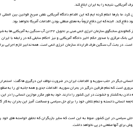
مریکایی، نتیجه را به ایران ابلاغ کند.
: ما بارها اعلام کرده ایم که این اقدام دادگاه آمریکایی نقض صریح قوانین بین المللی ا
اع کند. البته که این دفاع لزوماً به معنای منطقی بودن اقدامات آمریکا نخواهد بود.
در همین رابطه سخنگوی وزارت خارجه کشورمان نسبت به سخنان بهروز کمالوندی سخنگوی سازمان انرژی اتمی مبنی بر تحویل 32 تن آب س
ایی بانک مرکزی با صدور حکم اخیر دادگاه آمریکایی و نیز احکام سابقی که در رابطه با ایران
ده است. در بحث آب سنگین طرف قرارداد سازمان انرژی اتمی است. همه تدابیر لازم اجرایی برا
نسانی دیگر در حلب سوریه و اقدامات ایران در ضرورت توقف این درگیری ها گفت: استمرار 
ضروری است که تمام طرفین درگیر در بحران سوریه، اقدامات جدی و همه جانبه ای را به منظو
 دادن به کشتار و خشونت در این کشور را دارند، خود به طور مکرر موازین انسانی را در این 
اجعه انسانی دانسته و تمام تلاش خود را برای حل سیاسی و مسالمت آمیز این بحران به کار گ
حلی سیاسی در این کشور، منوط به این است که سایر بازیگران که تحقق خواسته های خود را
وش برای آنها منفعتی در پی نخواهد داشت.