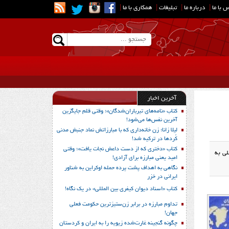
 با ما
|
درباره ما
|
تبلیغات
|
همکاری با ما
|
آخرین اخبار
کتاب «نامه‌های تیرباران‌شدگان»؛ وقتی قلم جایگزین
آخرین نفس‌ها می‌شود!
لیلا زانا؛ زن خانه‌داری که با مبارزاتش نماد جنبش مدنی
کُردها در ترکیه شد!
کتاب «دختری که از دست داعش نجات یافت»؛ وقتی
لی به
امید یعنی مبارزه برای آزادی!
نگاهی به اهداف پشت پرده حمله اوکراین به شناور
ایرانی در خزر
کتاب «اسناد دیوان کیفری بین المللی» در یک نگاه!
تداوم مبارزه در برابر زن‌ستیزترین حکومت فعلی
جهان!
چگونه گنجینه غارت‌شده زیویه را به ایران و کردستان