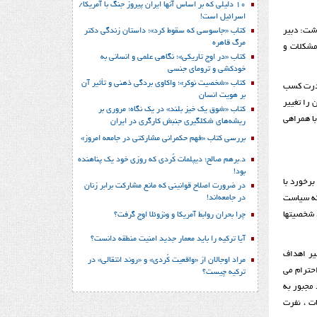
10 دلیلی که بر اساس آنها ایران پیروز جنگ با آمریکا/
اسرائیل است!
شت: دبیر
کتاب «جاسوسی که سقوط کرد»؛ داستان زندگی دکتر
مرگ قاهره
مشکلات و
کتاب «در اوج تاریکی»؛ نگاهی علمی و انسانی به
خودکشی و ترومای جنسی
کتاب «شخصیت نوکر»؛ واکاوی بردگی ذهنی و تأثیر آن
 قدرت کسب
بر هویت انسان
را تغییر
کتاب «شوق یک خیز بلند» در یک نگاه؛ مروری بر
با همراهی
ریشه‌های شکل‎گیری جنبش کارگری در ایران
بررسی کتاب «فهم حکمرانی مشارکتی در جامعه امروز»
د.برهم صالح؛ دیپلمات کُردی که روزی خود یک پناهنده
بود!
برخورد با
در ضرورت اصلاح قوانینی که مانع مشارکت برابر زنان
در جامعه‌اند!
یکه سیاست
، شخصیتها
چرا بحران روابط آمریکا و ونزوئلا اوج گرفت؟
آیا ترکیه را باید معمار جدید امنیت منطقه دانست؟
یر اهداف
مراد اوجالان از «واقعیت کُردی» و «روند انتقالی» در
حترام می
ترکیه چیست؟
 مجبور به
ت ، نفرت