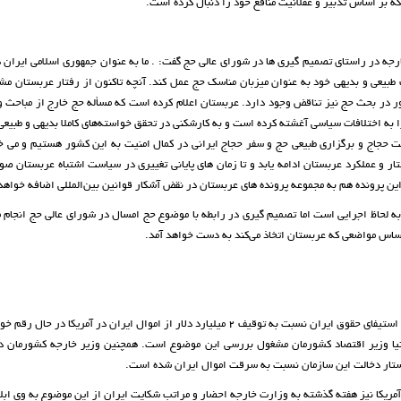
 بر اساس تدبیر و عقلانیت منافع خود را دنبال کرده است.
ه در راستای تصمیم گیری ها در شورای عالی حج گفت: . ما به عنوان جمهوری اسلامی ایران
ف طبیعی و بدیهی خود به عنوان میزبان مناسک حج عمل کند. آنچه تاکنون از رفتار عربستان م
ر در بحث حج نیز تناقض وجود دارد. عربستان اعلام کرده است که مسأله حج خارج از مباحث و
ه اختلافات سیاسی آغشته کرده است و به کارشکنی در تحقق خواسته‌های کاملا بدیهی و طبیعی
مت حجاج و برگزاری طبیعی حج و سفر حجاج ایرانی در کمال امنیت به این کشور هستیم و می خ
ر و عملکرد عربستان ادامه یابد و تا زمان های پایانی تغییری در سیاست اشتباه عربستان ص
 این پرونده هم به مجموعه پرونده های عربستان در نقض آشکار قوانین بین‌المللی اضافه خواهد
به لحاظ اجرایی است اما تصمیم گیری در رابطه با موضوع حج امسال در شورای عالی حج انجام 
ساس مواضعی که عربستان اتخاذ می‌کند به دست خواهد آمد.
وی در بخش دیگری از سخنان خود، با بیان اینکه مجموعه اقداماتی برای استیفای حقوق ایران نسبت به توقیف 2 میلیارد دلار از اموال ایران در آم
نیا وزیر اقتصاد کشورمان مشغول بررسی این موضوع است. همچنین وزیر خارجه کشورمان د
استار دخالت این سازمان نسبت به سرقت اموال ایران شده است.
آمریکا نیز هفته گذشته به وزارت خارجه احضار و مراتب شکایت ایران از این موضوع به وی ابل