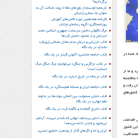
برگردانیم؟
تاریخچه اوتیسم از باورهای غلط تا روند شناخت آن به
عنوان یک بیماری ژنتیکی
کارنامه هفدهمین دوره کلاس‌های آموزش
روزنامه‌نگاری–گروه رسانه‌ای فراتاب
مرگ ناگهانی دشمن سرسخت جمهوری اسلامی، متحد
اسرائیل و از معدود حامیان کُردها
کتاب «ارزیابی و درمان عدم تعادل عضلانی (رویکرد
جاندا)» در یک نگاه
اد شده در
کتاب «جامعه شناسی» آنتونی گیدنز در یک نگاه
در کتاب «زاگرس و جنگل» می‌خوانیم: مرگ جنگل مرگ
انسانیت است!
د و ما از
کتاب «رساله در تاریخ ادیان» در یک نگاه
 بلافاصله
ران رفت و
کتاب «جامعه ایران و مسئله هم‌بستگی» در یک نگاه
ا کشورهای
کتاب «تجلی مسئولیت بین المللی دولت‌ها در تداوم
نظم جهانی» در یک نگاه
کتاب «تاریخ گم‌شده و ناگفته کُرد» در یک نگاه
کتاب «دلیل پریدنم»؛ جهانی که بلندتر می‌بیند، آرام‌تر
 اقدامات
می‌شنود و کندتر ادامه می‌دهد!
این کشور
ایران و اما و اگرهای گذار از وضعیت «تعلیق تمدنی»
 مصداقیت