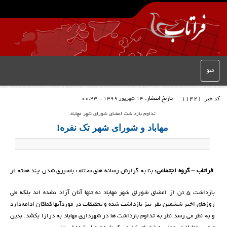
منو
کد خبر:
11421
تاریخ انتشار:
14 شهریور 1399 - 00:43
تداوم بازداشت اعضای شورای شهر مهاباد
مهاباد و شورای شهر تک نفره!
فراتاب - گروه اجتماعی:
بنا بە گزارش رسانه های مختلف باسپری شدن چند هفتە از
بازداشت 5 تن از اعضای شورای شهر مهاباد نه تنها آنان آزاد نشده اند بلکه طی
روزهای اخیر ششمین نفر نیز بازداشت شده و تحقیقات در موردآنها کماکان ادامەدارد
و بە نظر می رسد نظر بە تداوم بازداشت ها در شهرداری مهاباد بە درازا بکشد. بدین