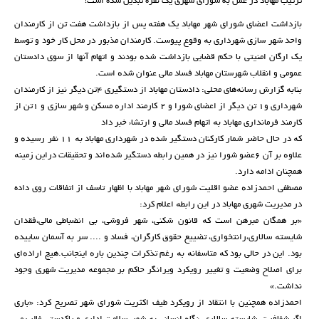
ترتیب مهاباد در عمل به شورای شهری یک نفره تبدیل شده است!
بازداشت اعضای شورای شهر مهاباد یک هفتە پس از بازداشت هفت تن از کارمندان
واحد شهر سازی شهرداری بە وقوع پیوست. کارمندان مذبور در محل کار خود و توسط
یک ارگان امنیتی با حکم قضایی بازداشت شدە بودند و اتهام آنها از سوی دادستان
عمومی و انقلاب شهرستان مهاباد فساد مالی عنوان شدە است.
بنابە گزارش رسانەهای محلی: دادستان مهاباد از دستگیری 4تن دیگر نیز از کارمندان
شهرداری و1 تن دیگر از اعضای شورا و 2 کارمند ادارە مسکن و شهر سازی و 1تن از
کارمند فرمانداری مهاباد بە اتهام فساد مالی و ارتشاء خبر داد
کە در حال حاضر شمار کارکنان دستگیر شدە در شهرداری مهاباد بە 11 نفر رسیدە و
علاوە بر آن 6عضو شورا نیز در همین رابطە دستگیر شدەاند و تحقیقات دراین زمینە
همچنان ادامە دارد.
مصطفی احمدزادە عضو اقلیت شورای شهر مهاباد با اظهار تاسف از اتفاقات روی داده
در مدیریت شهری مهاباد در این رابطە اعلام کرد:
«بر همگان مبرهن است کە قانون شکنی، شهر فروشی، بی انضباطی مالی،فقدان
شایستە سالاری،رانتخواری، تضییع حقوق کارگران، فساد و .... سر بە آسمان ساییدە
بود. این در حالی بود کە متاسفانە بە رغم تذکرات چندین بارە اینجانب.هیچ ارادەای
برای اصلاح وضعیت و تغییر رویکرد ویرانگر حاکم بر مجموعە مدیریت شهری وجود
نداشت.»
احمدزادە همچنین با انتقاد از رویکرد طیف اکثریت شورای شهر تصریح کرد: «باری