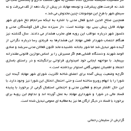
اگر شفافیت، شایستە سالاری، نگاە انسانی بە شهر، سلامت اداری و پاکدستی غالب می
شد، نە فرصت های پیشرفت و توسعە مهاباد در پیش از یک دهە از کف می‌رفت و نە
سیمای شهر با طرح این موضوعات چنین مخدوش می شد.»
همچنین صلاح الدین خدیو فعال مدنی با اشاره به اینکه سرانجام تلخ شورای شهر
مهاباد قابل پیش بینی بود نوشته است: «از سیزدە سال قبل کوشندگان مدنی و
دلسوز شهر دربارە عواقب این رویە های مخرب هشدار می دادند. سال گذشتە نیز
هنگام انتصاب شهردار فعلی مهاباد این هشدارها بە فریادی رسا دربارە نگرانی از
آیندە شهر تبدیل شد اما شور بختانە ناشنیدە ماند اکنون فعالان مدنی سربلند و صادق
الوعد شهرند و دستگاە قضایی هم اگر مسیرش را بر اساس موازین قانونی مقتدرانە
بپیماید. با مواجهە ایجابی خود امیدواری فراوانی برانگیختە و در راستای باسازی
اعتماد و اطمینان عمومی گامی استوار برداشتە است.»
اگرچه وضعیت پیش آمده برای اعضای شاخه اکثریت شورای شهر مهاباد آینده این
شورا را با ابهام روبرو ساخته است و حتی احتمال انحلال این شورا نیز وجود دارد، با
این حال اقشار مردم و فعالین مدنی و اجتماعی استقبال گرمی از برخورد با پدیده
فساد مالی در شورا و شهرداری مهاباد به عمل آورده اند و تداوم این رویه برای
برخورد با فساد در دیگر ارگان ها نیز به مطالبه ای عمومی تبدیل شده است.
گزارش از سلیمان رحمانی