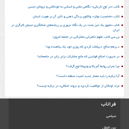
کتاب «در اوج تاریکی»؛ نگاهی علمی و انسانی به خودکشی و ترومای جنسی
کتاب «شخصیت نوکر»؛ واکاوی بردگی ذهنی و تأثیر آن بر هویت انسان
کتاب «شوق یک خیز بلند» در یک نگاه؛ مروری بر ریشه‌های شکل‎گیری جنبش کارگری در
ایران
بررسی کتاب «فهم حکمرانی مشارکتی در جامعه امروز»
د.برهم صالح؛ دیپلمات کُردی که روزی خود یک پناهنده بود!
در ضرورت اصلاح قوانینی که مانع مشارکت برابر زنان در جامعه‌اند!
چرا بحران روابط آمریکا و ونزوئلا اوج گرفت؟
آیا ترکیه را باید معمار جدید امنیت منطقه دانست؟
مراد اوجالان از «واقعیت کُردی» و «روند انتقالی» در ترکیه چیست؟
فراتاب
سیاسی
بین الملل