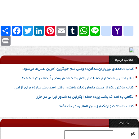
Yahoo
yahoo_messenger
Line
google_bookmarks
WhatsApp
Tumblr
Email
Pinterest
LinkedIn
Twitter
Facebook
اشتراک
Mail
Print
مطالب مرتبط
کتاب «نامه‌های تیرباران‌شدگان»؛ وقتی قلم جایگزین آخرین نفس‌ها می‌شود!
لیلا زانا؛ زن خانه‌داری که با مبارزاتش نماد جنبش مدنی کُردها در ترکیه شد!
کتاب «دختری که از دست داعش نجات یافت»؛ وقتی امید یعنی مبارزه برای آزادی!
نگاهی به اهداف پشت پرده حمله اوکراین به شناور ایرانی در خزر
کتاب «اسناد دیوان کیفری بین المللی» در یک نگاه!
نظرات
نام