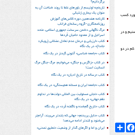
برگردانیم؟
تاریخچه اوتیسم از باورهای غلط تا روند شناخت آن به
عنوان یک بیماری ژنتیکی
اشت. او در مورد کسب
کارنامه هفدهمین دوره کلاس‌های آموزش
روزنامه‌نگاری–گروه رسانه‌ای فراتاب
مرگ ناگهانی دشمن سرسخت جمهوری اسلامی، متحد
 امکان حضور در گروه های B دارند یا خیر، گفت: برخی دسته های وزنی شلوع هستند که نمی توانیم در B باشیم و در C هستیم و در
اسرائیل و از معدود حامیان کُردها
کتاب «ارزیابی و درمان عدم تعادل عضلانی (رویکرد
جاندا)» در یک نگاه
 کم در دو
کتاب «جامعه شناسی» آنتونی گیدنز در یک نگاه
در کتاب «زاگرس و جنگل» می‌خوانیم: مرگ جنگل مرگ
انسانیت است!
کتاب «رساله در تاریخ ادیان» در یک نگاه
کتاب «جامعه ایران و مسئله هم‌بستگی» در یک نگاه
کتاب «تجلی مسئولیت بین المللی دولت‌ها در تداوم
نظم جهانی» در یک نگاه
کتاب «تاریخ گم‌شده و ناگفته کُرد» در یک نگاه
کتاب «دلیل پریدنم»؛ جهانی که بلندتر می‌بیند، آرام‌تر
می‌شنود و کندتر ادامه می‌دهد!
Faceboo
اشتراک
ایران و اما و اگرهای گذار از وضعیت «تعلیق تمدنی»