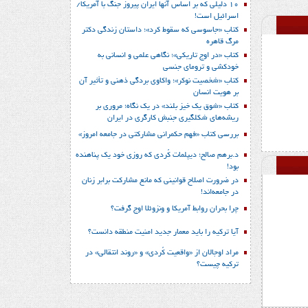
10 دلیلی که بر اساس آنها ایران پیروز جنگ با آمریکا/
اسرائیل است!
کتاب «جاسوسی که سقوط کرد»؛ داستان زندگی دکتر
مرگ قاهره
کتاب «در اوج تاریکی»؛ نگاهی علمی و انسانی به
خودکشی و ترومای جنسی
کتاب «شخصیت نوکر»؛ واکاوی بردگی ذهنی و تأثیر آن
بر هویت انسان
کتاب «شوق یک خیز بلند» در یک نگاه؛ مروری بر
ریشه‌های شکل‎گیری جنبش کارگری در ایران
بررسی کتاب «فهم حکمرانی مشارکتی در جامعه امروز»
د.برهم صالح؛ دیپلمات کُردی که روزی خود یک پناهنده
بود!
در ضرورت اصلاح قوانینی که مانع مشارکت برابر زنان
در جامعه‌اند!
چرا بحران روابط آمریکا و ونزوئلا اوج گرفت؟
آیا ترکیه را باید معمار جدید امنیت منطقه دانست؟
مراد اوجالان از «واقعیت کُردی» و «روند انتقالی» در
ترکیه چیست؟