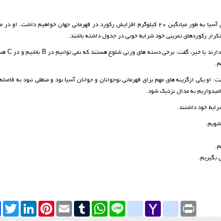
سرمربی تیم ملی وزنه برداری بانوان همچنین گفت: نسبت به قهرمانی آسیا به طور میانگین 20 کیلوگرم افزایش رکورد در قهرمانی جهان خواهیم د
کرار رکوردهای تمرینی خود شرایط خوبی در جدول داشته باشند.
امرالله در پاسخ به این پرسش که بانوان
فت: او یکی ازگزینه های مهم برای قهرمانی نوجوانان و جوانان آسیا بود و منطقی نبود به فاصله
امیدواریم به مدال نزدیک شود.
رایط خود داشتند.
شویم.
م.
 بگیریم.
k
Twitter
LinkedIn
Pinterest
Email
Tumblr
WhatsApp
google_bookmarks
Line
yahoo_messenger
Yahoo
Print
Mail