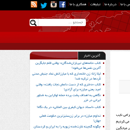
 با ما
|
درباره ما
|
تبلیغات
|
همکاری با ما
|
آخرین اخبار
کتاب «نامه‌های تیرباران‌شدگان»؛ وقتی قلم جایگزین
آخرین نفس‌ها می‌شود!
لیلا زانا؛ زن خانه‌داری که با مبارزاتش نماد جنبش مدنی
کُردها در ترکیه شد!
کتاب «دختری که از دست داعش نجات یافت»؛ وقتی
امید یعنی مبارزه برای آزادی!
نگاهی به اهداف پشت پرده حمله اوکراین به شناور
ایرانی در خزر
کتاب «اسناد دیوان کیفری بین المللی» در یک نگاه!
آقای مرادی و خانم بهرامی نایب
تداوم مبارزه در برابر زن‌ستیزترین حکومت فعلی
جهان!
 می کردیم
چگونه گنجینه غارت‌شده زیویه را به ایران و کردستان
ر میانگین