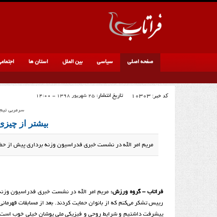
صفحه اصلی
سیاسی
بین الملل
استان ها
اجتماع
کد خبر:
10303
تاریخ انتشار:
25 شهریور 1398 - 14:00
سرمربی تیم 
بیشتر از چیز
مریم امر الله در نشست خبری فدراسیون وزنه برداری پیش از حضور در مساب
فراتاب - گروه ورزش:
رییس تشکر می‌کنم که از بانوان حمایت کردند. بعد از مسابقات قهرمانی
پیشرفت داشتیم و شرایط روحی و فیزیکی ملی پوشان خیلی خوب است. امی