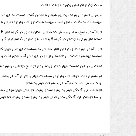
20 کیلوگرم افزایش رکورد خواهند داشت.
سهمیه المپیک گفت: دنبال کسب سهمیه هستیم و امیدوارم دختران با ت
دسته های وزنی خلوت تر در گروه B و شاید بتوانیم در A هم قرار گیریم.
امر الله در مورد دلیل نرفتن الناز باجلانی به مسابقات قهرمانی جهان گ
مسابقه مهم شرکت کند. برنامه ما برای او در قهرمانی آسیا جدی است و 
همچنین در این نشست چهار دختر وزنه بردار توضیح کوتاهی در مورد ش
ابریشم ارجمند خواه: امیدوارم در مسابقات جهانی بهتر از آسیایی ظاهر 
پوپک بسامی: نسبت به آسیایی پیشرفت خوبی داشتم.
الهام حسینی: آمادگی خوبی دارم و امیدوارم در قهرمانی جهان موفق باش
پریسا جهانفکریان: آمادگی بدنی خیلی خوبی دارم و امیدوارم نتیجه خوبی