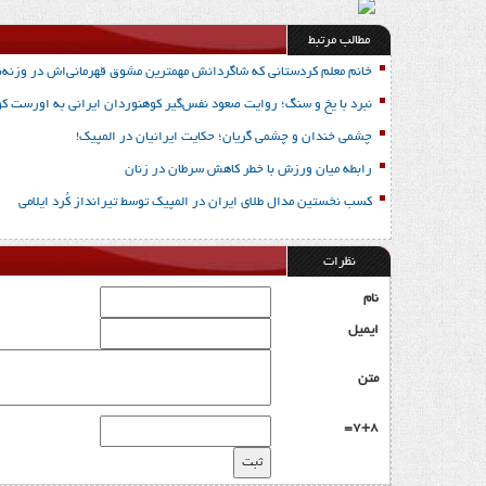
مطالب مرتبط
خانم معلم کردستانی که شاگردانش مهمترین مشوق قهرمانی‌اش در وزنه‌بردا
نبرد با یخ و سنگ؛ روایت صعود نفس‌گیر کوهنوردان ایرانی به اورست 
چشمی خندان و چشمی گریان؛ حکایت ایرانیان در المپیک!
رابطه میان ورزش با خطر کاهش سرطان در زنان
کسب نخستین مدال طلای ایران در المپیک توسط تیرانداز کُرد ایلامی
نظرات
نام
ایمیل
متن
7+8=