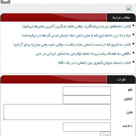
مطالب مرتبط
کتاب «نامه‌های تیرباران‌شدگان»؛ وقتی قلم جایگزین آخرین نفس‌ها می‌شود!
لیلا زانا؛ زن خانه‌داری که با مبارزاتش نماد جنبش مدنی کُردها در ترکیه شد!
کتاب «دختری که از دست داعش نجات یافت»؛ وقتی امید یعنی مبارزه برای آزادی!
نگاهی به اهداف پشت پرده حمله اوکراین به شناور ایرانی در خزر
کتاب «اسناد دیوان کیفری بین المللی» در یک نگاه!
نظرات
نام
ایمیل
متن
8+1=