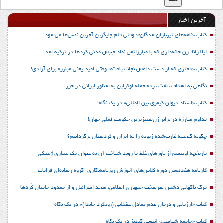
آخرین اخبار
کتاب «نامه‌های تیرباران‌شدگان»؛ وقتی قلم جایگزین آخرین نفس‌ها می‌شود!
لیلا زانا؛ زن خانه‌داری که با مبارزاتش نماد جنبش مدنی کُردها در ترکیه شد!
کتاب «دختری که از دست داعش نجات یافت»؛ وقتی امید یعنی مبارزه برای آزادی!
نگاهی به اهداف پشت پرده حمله اوکراین به شناور ایرانی در خزر
کتاب «اسناد دیوان کیفری بین المللی» در یک نگاه!
تداوم مبارزه در برابر زن‌ستیزترین حکومت فعلی جهان!
چگونه گنجینه غارت‌شده زیویه را به ایران و کردستان برگردانیم؟
تاریخچه اوتیسم از باورهای غلط تا روند شناخت آن به عنوان یک بیماری ژنتیکی
کارنامه هفدهمین دوره کلاس‌های آموزش روزنامه‌نگاری–گروه رسانه‌ای فراتاب
مرگ ناگهانی دشمن سرسخت جمهوری اسلامی، متحد اسرائیل و از معدود حامیان کُردها
کتاب «ارزیابی و درمان عدم تعادل عضلانی (رویکرد جاندا)» در یک نگاه
کتاب «جامعه شناسی» آنتونی گیدنز در یک نگاه