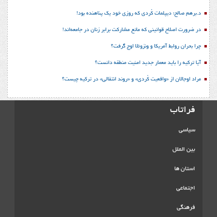
د.برهم صالح؛ دیپلمات کُردی که روزی خود یک پناهنده بود!
در ضرورت اصلاح قوانینی که مانع مشارکت برابر زنان در جامعه‌اند!
چرا بحران روابط آمریکا و ونزوئلا اوج گرفت؟
آیا ترکیه را باید معمار جدید امنیت منطقه دانست؟
مراد اوجالان از «واقعیت کُردی» و «روند انتقالی» در ترکیه چیست؟
فراتاب
سیاسی
بین الملل
استان ها
اجتماعی
فرهنگی