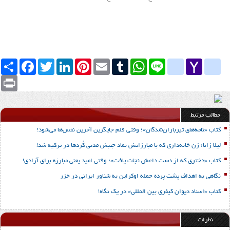
Yahoo
yahoo_messenger
Line
google_bookmarks
WhatsApp
Tumblr
Email
Pinterest
LinkedIn
Twitter
Facebook
اشتراک
Mail
Print
مطالب مرتبط
کتاب «نامه‌های تیرباران‌شدگان»؛ وقتی قلم جایگزین آخرین نفس‌ها می‌شود!
لیلا زانا؛ زن خانه‌داری که با مبارزاتش نماد جنبش مدنی کُردها در ترکیه شد!
کتاب «دختری که از دست داعش نجات یافت»؛ وقتی امید یعنی مبارزه برای آزادی!
نگاهی به اهداف پشت پرده حمله اوکراین به شناور ایرانی در خزر
کتاب «اسناد دیوان کیفری بین المللی» در یک نگاه!
نظرات