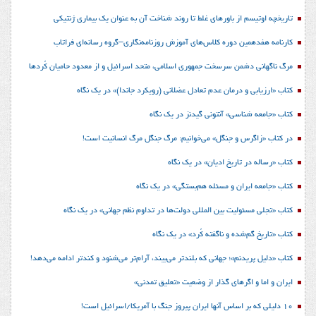
تاریخچه اوتیسم از باورهای غلط تا روند شناخت آن به عنوان یک بیماری ژنتیکی
کارنامه هفدهمین دوره کلاس‌های آموزش روزنامه‌نگاری–گروه رسانه‌ای فراتاب
مرگ ناگهانی دشمن سرسخت جمهوری اسلامی، متحد اسرائیل و از معدود حامیان کُردها
کتاب «ارزیابی و درمان عدم تعادل عضلانی (رویکرد جاندا)» در یک نگاه
کتاب «جامعه شناسی» آنتونی گیدنز در یک نگاه
در کتاب «زاگرس و جنگل» می‌خوانیم: مرگ جنگل مرگ انسانیت است!
کتاب «رساله در تاریخ ادیان» در یک نگاه
کتاب «جامعه ایران و مسئله هم‌بستگی» در یک نگاه
کتاب «تجلی مسئولیت بین المللی دولت‌ها در تداوم نظم جهانی» در یک نگاه
کتاب «تاریخ گم‌شده و ناگفته کُرد» در یک نگاه
کتاب «دلیل پریدنم»؛ جهانی که بلندتر می‌بیند، آرام‌تر می‌شنود و کندتر ادامه می‌دهد!
ایران و اما و اگرهای گذار از وضعیت «تعلیق تمدنی»
10 دلیلی که بر اساس آنها ایران پیروز جنگ با آمریکا/اسرائیل است!