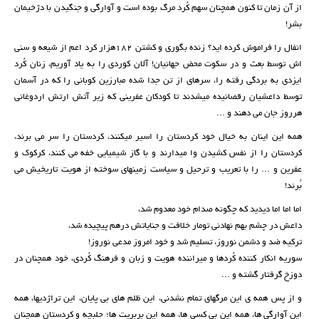
از آن زمان تا کنون همچنان سهم کُرد مرگ بوده است و آوارگی و جنگیدن با دژخیمان
بشر!
انفال را فراموش کرده اید؟ زنده بگوری و کشتن ۱۸۲هزار کرد اعم از شیعه و سنی
اش توسط بعث و در سکوت محض جهانیان! آلان کوردی را به یاد آوریم، زنان کُرد
ایزدی به بردگی رفته را، سرهای از تن جدا شده مبارزین کوبانی را که در آسمان
توسط داعشیان رقصانیده میشدند تا کودکان عفرینی که زیر آتش ارتش اردوغانی
هرروز جان می دهند و ...
همه این اینان به خیال خود کردستان را اسیر میکنند، کردستان را سر می برند،
کردستان را از نفس کشیدن وا میدارند و با گاز شیمیایی خفه می کنند، کرکوک و
عفرین و ... را با تعریب و ترحیل و سیاست زمینهای سوخته از هویت تاریخیش می
بُرند!
اما اما اما دیدید که چگونه صدام خود معدوم شد،
داعش در چشم بهم نهادنی تومار خلافت و جنایاتش درهم پیچیده شد،
ترکیه ضد و دشمن نوروز، تسلیم شد و خود امروز مدعی نوروز!
سوریه انکار کننده کُردها و میراننده هویت و زبان و فرهنگ کُردی، خود همچنان در
دوزخ گرفتار گشته و ...
و از پس همه ی این مرگهای تمام نشدنی، این ظلم های بی پایان، این تراژدیها، همه
این آوارگی ها، همه این بی کسی ها، همه این بربریت ها؛ حلبچه و کردستان همچنان