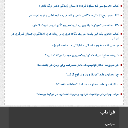
کتاب «جاسوسی که سقوط کرد»؛ داستان زندگی دکتر مرگ قاهره
کتاب «در اوج تاریکی»؛ نگاهی علمی و انسانی به خودکشی و ترومای جنسی
کتاب «شخصیت نوکر»؛ واکاوی بردگی ذهنی و تأثیر آن بر هویت انسان
کتاب «شوق یک خیز بلند» در یک نگاه؛ مروری بر ریشه‌های شکل‎گیری جنبش کارگری در
ایران
بررسی کتاب «فهم حکمرانی مشارکتی در جامعه امروز»
د.برهم صالح؛ دیپلمات کُردی که روزی خود یک پناهنده بود!
در ضرورت اصلاح قوانینی که مانع مشارکت برابر زنان در جامعه‌اند!
چرا بحران روابط آمریکا و ونزوئلا اوج گرفت؟
آیا ترکیه را باید معمار جدید امنیت منطقه دانست؟
مراد اوجالان از «واقعیت کُردی» و «روند انتقالی» در ترکیه چیست؟
فراتاب
سیاسی