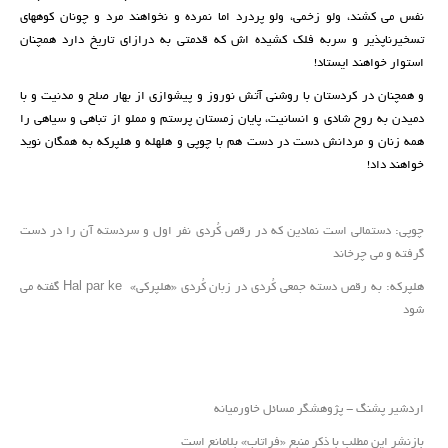
نفس می کشند، ولو زخمی، ولو پردرد اما نمرده و نخواهند مرد و چونان کوههای
تسخیرناپذیر و سربه فلک کشیده اش که قدمتی به درازای تاریخ دارد همچنان
استوار خواهند ایستاد!
و همچنان در کردستان با روشنی آتش نوروز و پیشوازی از بهار صلح و مدنیت و با
دمیدن به روح شادی و انسانیت، پایان زمستان پرستم و مملو از تباهی و سیاهی را
همه زنان و مردانش دست در دست هم با چوپی و هلهله و هلپرکه به همگان نوید
خواهند داد!
چوپی: دستمالی است نمادین که در رقص کُردی نفر اول و سردسته آن را در دست
گرفته و می چرخاند
هلپرکه: به رقص دسته جمعی کُردی در زبان کُردی «هلپرکی» Hal par ke گفته می
شود
اردشیر پشنگ - پژوهشگر مسائل خاورمیانه
بازنشر این مطلب با ذکر منبع «فراتاب» بلامانع است