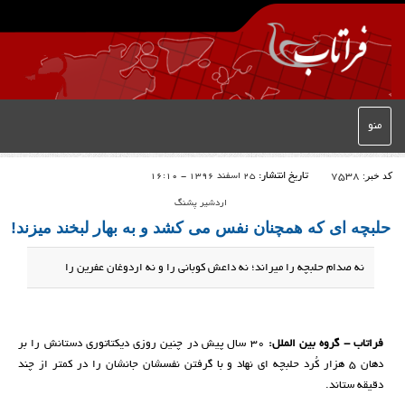
منو
کد خبر:
7538
تاریخ انتشار:
25 اسفند 1396 - 16:10
اردشیر پشنگ
حلبچه ای که همچنان نفس می کشد و به بهار لبخند میزند!
نه صدام حلبچه را میراند؛ نه داعش کوبانی را و نه اردوغان عفرین را
فراتاب - گروه بین الملل:
۳۰ سال پیش در چنین روزی دیکتاتوری دستانش را بر
دهان ۵ هزار کُرد حلبچه ای نهاد و با گرفتن نفسشان جانشان را در کمتر از چند
دقیقه ستاند.