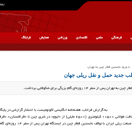
تماس
ی
فرهنگی
علمی
اقتصادی
ورزشی
همایش
فرابلاگ
با ورود نخستین قطار چین به تهران:
ب جدید حمل‌ و‌ نقل ریلی جهان
1 روزه‌ای گام بزرگی برای شکوفایی برداشت.
به گزارش فراتاب، هفته‌نامه انگلیسی اکونومیست با انتشار گزارشی در پایگاه
خود نوشت: پیش از ورود نخستین قطار چین به تهران، طی کردن مسافت طولانی 10500 کیلومتری (6500 مایلی) از «ایوو» در شرق چین تا «ق
«ازبکستان» و «ترکمنستان» بوسیله قطار بسیار کند صورت می‌گرفت. صنعت ریلی ایران با توق