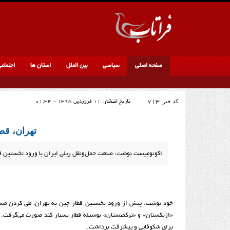
صفحه اصلی
سیاسی
بین الملل
استان ها
اجتماع
کد خبر:
713
تاریخ انتشار:
11 فروردین 1395 - 01:34
تهران، قط
اکونومیست نوشت: صنعت حمل‌و‌نقل ریلی ایران با ورود نخستین قطار چین به تهران پس از سفر 4
برای شکوفایی و پیشرفت برداشت.