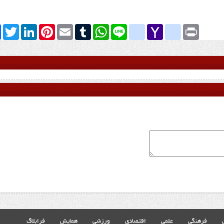
k
Twitter
LinkedIn
Pinterest
Email
Tumblr
WhatsApp
google_bookmarks
Line
yahoo_messenger
Yahoo
Print
Mail
فرهنگی
علمی
اقتصادی
ورزشی
همایش
فرابلاگ