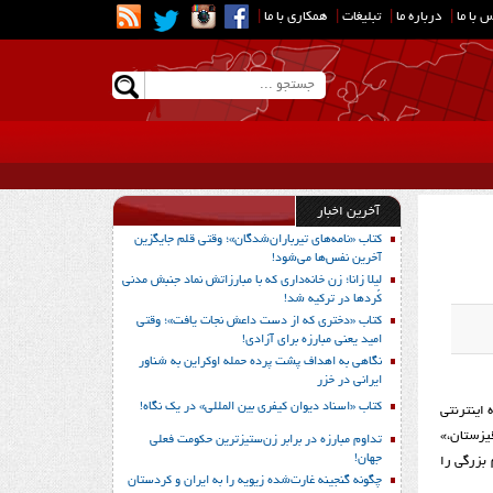
 با ما
|
درباره ما
|
تبلیغات
|
همکاری با ما
|
آخرین اخبار
کتاب «نامه‌های تیرباران‌شدگان»؛ وقتی قلم جایگزین
آخرین نفس‌ها می‌شود!
لیلا زانا؛ زن خانه‌داری که با مبارزاتش نماد جنبش مدنی
کُردها در ترکیه شد!
کتاب «دختری که از دست داعش نجات یافت»؛ وقتی
امید یعنی مبارزه برای آزادی!
نگاهی به اهداف پشت پرده حمله اوکراین به شناور
ایرانی در خزر
کتاب «اسناد دیوان کیفری بین المللی» در یک نگاه!
 اینترنتی
زاقستان،» «قرقیزستان،»
تداوم مبارزه در برابر زن‌ستیزترین حکومت فعلی
جهان!
ف نخستین قطار چین در ایستگاه تهران پس از سفر 14 روزه‌ای، گام بزرگی را
چگونه گنجینه غارت‌شده زیویه را به ایران و کردستان