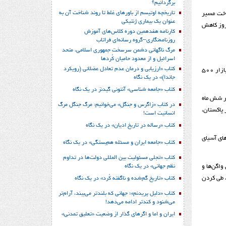
برگردانیم؟
تاریخچه اوتیسم از باورهای غلط تا روند شناخت آن به
اخت مسیر
عنوان یک بیماری ژنتیکی
ستان و افتتاح کامل این خط تا ماه آوریل (تا اواخر فروردین‌ماه)، مدت زمان سفر ریلی را تا چین، بزرگترین شریک تجاری کنونی این کشور، به 8 روز کاهش
کارنامه هفدهمین دوره کلاس‌های آموزش
روزنامه‌نگاری–گروه رسانه‌ای فراتاب
مرگ ناگهانی دشمن سرسخت جمهوری اسلامی، متحد
اسرائیل و از معدود حامیان کُردها
کتاب «ارزیابی و درمان عدم تعادل عضلانی (رویکرد
مشاوران «حسن روحانی،» رئیس‌جمهور ایران، پیش‌بینی کرده‌اند در صورت امتداد این مسیر ریلی تا اروپا، شرکت‌های ایرانی علاوه بر بازار 80 میلیون داخلی به بازار 500
جاندا)» در یک نگاه
کتاب «جامعه شناسی» آنتونی گیدنز در یک نگاه
در شش ماه
در کتاب «زاگرس و جنگل» می‌خوانیم: مرگ جنگل مرگ
 پاکستان،
انسانیت است!
کتاب «رساله در تاریخ ادیان» در یک نگاه
ای آسیای
کتاب «جامعه ایران و مسئله هم‌بستگی» در یک نگاه
کتاب «تجلی مسئولیت بین المللی دولت‌ها در تداوم
نظم جهانی» در یک نگاه
گزینی واگن‌ها و
، طی کردن
کتاب «تاریخ گم‌شده و ناگفته کُرد» در یک نگاه
کتاب «دلیل پریدنم»؛ جهانی که بلندتر می‌بیند، آرام‌تر
می‌شنود و کندتر ادامه می‌دهد!
ایران و اما و اگرهای گذار از وضعیت «تعلیق تمدنی»