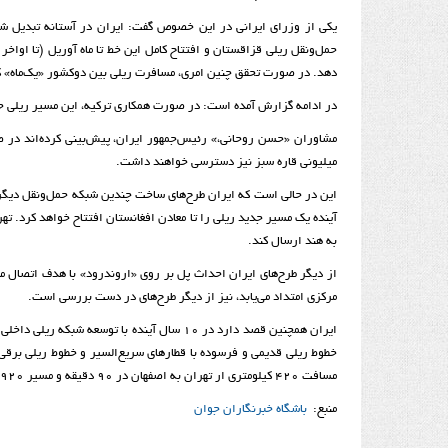
یکی از وزرای ایرانی در این خصوص گفت: ایران در آستانه تبدیل 
دهد. در صورت تحقق چنین امری، مسافرت ریلی بین دوکشور «یک‌ماه» ک
در ادامه گزارش آمده است: در صورت همکاری ترکیه، این مسیر ریلی حت
میلیونی قاره سبز نیز دسترسی خواهند داشت.
این در حالی است که ایران طرح‌های ساخت چندین شبکه‌ حمل‌و‌نقل دیگر
آینده یک مسیر جدید ریلی را تا معادن افغانستان افتتاح خواهد کرد. ته
به هند ارسال کند.
از دیگر طرح‌های ایران احداث پل بر روی «اروندرود» با هدف اتصال م
مرکزی امتداد می‌یابد، نیز از دیگر طرح‌های در دست بررسی است.
خطوط ریلی قدیمی و فرسوده با قطارهای سریع‌السیر و خطوط ریلی برقی 
مسافت 420 کیلومتری ار تهران به اصفهان در 90 دقیقه و مسیر 920 کیلومتری این شهر به مشهد در کمتر از 6 ساعت میسر خواهد شد.
منبع:
باشگاه خبرنگاران جوان