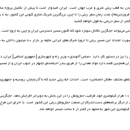
شدن به قطب ریلی شرق و غرب جهان است. ایران امیدوار است تا پیش از تکمیل پروژه س
حمل‌و‌نقل ریلی قزاق
متر از سفر دریایی به طول خواهد کشید.
ی می‌تواند جایگزین «کانال سوئز» شود که اکنون مسیر دسترسی ایران و چین به اروپا است.
 را نیز در دستور کار دارد. «عباس آخوندی،» وزیر راه و شهرسازی [جمهوری اسلامی] ایران، 
ران همچنین قصد دارد مواد معدنی را از طریق بندر احیاشده‌ی چابهار در جنوب ایران و از مسیر
ناطق مختلف «هلال حاصلخیز» است. احداث خط ریلی جدید که تا آذربایجان، روسیه و جمهوری‌ه
ایران همچنین قصد دارد در 10 سال آینده با توسعه شبکه ریلی داخلی 10 هزار کیلومتری خود، ظرفیت حمل‌و‌نقل را در این بخش به دوبرابر افزایش دهد. جای
از دیگر برنامه‌های دست‌اندرکاران صنعت حمل‌و‌نقل ریلی این کشور است. با اجرای این طرح