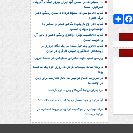
10 دلیلی که بر اساس آنها ایران پیروز جنگ با آمریکا/
اسرائیل است!
کتاب «جاسوسی که سقوط کرد»؛ داستان زندگی دکتر
Faceboo
اشتراک
مرگ قاهره
کتاب «در اوج تاریکی»؛ نگاهی علمی و انسانی به
خودکشی و ترومای جنسی
کتاب «شخصیت نوکر»؛ واکاوی بردگی ذهنی و تأثیر آن
بر هویت انسان
کتاب «شوق یک خیز بلند» در یک نگاه؛ مروری بر
ریشه‌های شکل‎گیری جنبش کارگری در ایران
بررسی کتاب «فهم حکمرانی مشارکتی در جامعه امروز»
د.برهم صالح؛ دیپلمات کُردی که روزی خود یک پناهنده
بود!
در ضرورت اصلاح قوانینی که مانع مشارکت برابر زنان
در جامعه‌اند!
چرا بحران روابط آمریکا و ونزوئلا اوج گرفت؟
آیا ترکیه را باید معمار جدید امنیت منطقه دانست؟
مراد اوجالان از «واقعیت کُردی» و «روند انتقالی» در
ترکیه چیست؟