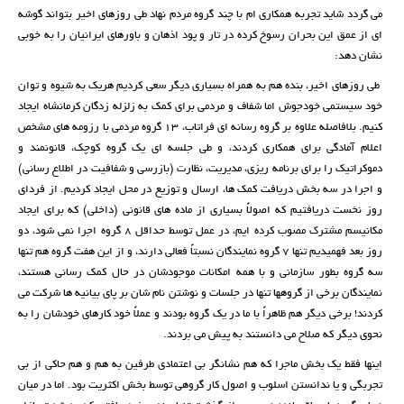
می گردد شاید تجربه همکاری ام با چند گروه مردم نهاد طی روزهای اخیر بتواند گوشه
ای از عمق این بحران رسوخ کرده در تار و پود اذهان و باورهای ایرانیان را به خوبی
نشان دهد:
طی روزهای اخیر، بنده هم به همراه بسیاری دیگر سعی کردیم هریک به شیوه و توان
خود سیستمی خودجوش اما شفاف و مردمی برای کمک به زلزله زدگان کرمانشاه ایجاد
کنیم. بلافاصله علاوه بر گروه رسانه ای فراتاب، 13 گروه مردمی با رزومه های مشخص
اعلام آمادگی برای همکاری کردند، و طی جلسه ای یک گروه کوچک، قانونمند و
دموکراتیک را برای برنامه ریزی، مدیریت، نظارت (بازرسی و شفافیت در اطلاع رسانی)
و اجرا در سه بخش دریافت کمک ها، ارسال و توزیع در محل ایجاد کردیم. از فردای
روز نخست دریافتیم که اصولاً بسیاری از ماده های قانونی (داخلی) که برای ایجاد
مکانیسم مشترک مصوب کرده ایم، در عمل توسط حداقل 8 گروه اجرا نمی شود، دو
روز بعد فهمیدیم تنها 7 گروه نمایندگان نسبتاً فعالی دارند، و از این هفت گروه هم تنها
سه گروه بطور سازمانی و با همه امکانات موجودشان در حال کمک رسانی هستند،
نمایندگان برخی از گروهها تنها در جلسات و نوشتن نام شان بر پای بیانیه ها شرکت می
کردند! برخی دیگر هم ظاهراً با ما در یک گروه بودند و عملاً خود کارهای خودشان را به
نحوی دیگر که صلاح می دانستند به پیش می بردند.
اینها فقط یک بخش ماجرا که هم نشانگر بی اعتمادی طرفین به هم و هم حاکی از بی
تجربگی و یا ندانستن اسلوب و اصول کار گروهی توسط بخش اکثریت بود. اما در میان