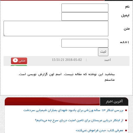
نام
ایمیل
متن
8+1=
احمد
|
|
2018-05-02 15:51:21
0
منفی
0
مثبت
ببخشید این نوشته که مقاله نیبست. اسم اون گزارش نویسی است.
متاسفم
آخرین اخبار
بررسی ابتکار 13 ساله ورزشی برای یادبود شهدای بمباران شیمیایی سردشت
از ابتکار دریایی عربستان برای تامین امنیت دریای سرخ چه می‌دانیم؟
معرفی کتاب: «بدن فراموش نمی‌کند»