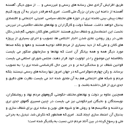
طریق افزایش آزادی عمل رسانه های رسمی و غیررسمی و ... از سوی دیگر، آهسته
آهسته از دامنه این بحران بزرگ ملی کاست. امری که هرقدر دیرتر به آن ورود کنیم
تبعات پیش بینی ناشده تری در حوزه های مختلف سیاسی، امنیتی، اجتماعی و اقتصادی
بدنبال خواهد داشت. مسلماً دولت و کارگزاران و نهادهای مختلف حاکمیتی در تیررس
نخست این اعتمادسازی و شفاف سازی هستند اختلاس های کلان نجومی، گم شدن دکل
نفتی در روز روشن، عادی شدن اخبار اختلاس ها، تصویب و اجرای بسیاری از پروژه
های کلان و ملی که از دید بسیاری از مردم فاقد توجیه هستند و دهها و بلکه صدها
مورد دیگر همه و همه بیانگر آن است که نهادها و سازمانهای مذکور می بایست
بلافاصله این موضوع را در اولویت خود قرار دهند، مجلس شورای اسلامی می بایست
قوانین شفاف تر و سختگیرانه تر و در عین حال کارشناسی شده تری را به تصویب
برساند، و رکن چهارم دموکراسی که در جهان امروز تنها رسانه های رسمی نیستند بلکه
مردم و شبکه های اجتماعی هم به آن ملحق شده اند می بایست نظارت های دقیق و
جدی تری از قبل داشته باشند، و ...
همچنین علاوه بر دولت و نهادهای مختلف حکومتی، گروههای مردم نهاد و روشنفکران،
نویسندگان و نخبگان غیرحکومتی نیز می بایست در چنین مسیری گامهای جدی تری
برداشته و مکانیسم ها و روش ها و شیوه های نوین و ساده تری برای شفاف سازی و
بدنبال آن اعتماد سازی ایجاد کنند. امری که همانطور که ذکرش شد، تبدیل به بحرانی
ملی و رسوخ کرده در بین آحاد مردم حتی نسبت به یکدیگر شده است!