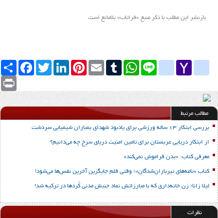
بازنشر این مطلب با ذکر منبع «فراتاب» بلامانع است
Yahoo
yahoo_messenger
Line
google_bookmarks
WhatsApp
Tumblr
Email
Pinterest
LinkedIn
Twitter
Facebook
اشتراک
Mail
Print
مطالب مرتبط
بررسی ابتکار 13 ساله ورزشی برای یادبود شهدای بمباران شیمیایی سردشت
از ابتکار دریایی عربستان برای تامین امنیت دریای سرخ چه می‌دانیم؟
معرفی کتاب: «بدن فراموش نمی‌کند»
کتاب «نامه‌های تیرباران‌شدگان»؛ وقتی قلم جایگزین آخرین نفس‌ها می‌شود!
لیلا زانا؛ زن خانه‌داری که با مبارزاتش نماد جنبش مدنی کُردها در ترکیه شد!
نظرات