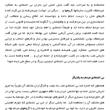
متاسفانه و به صراحت باید گفت دلیل اصلی این بحران بی اعتمادی به عملکرد
غیرشفاف اکثریت سازمانها، گروهها و ... درگیر در حوادث غیرمترقبه باز می گردد که یا
کارهای شان را درست انجام داده و نتوانسته اند اطلاع رسانی و متعاقب آن
اعتمادسازی در بین مردم کنند و یا وظایفشان را آنگونه که شایسته و قانونی است، از
دید مردم انجام نداده اند و طبیعتاً اعتمادی را هم بدنبال خود ایجاد نکرده اند! در
اینجا قصد قضاوت برای راستی آزمایی عملکرد این نهادها ندارم. اما می توان گفت
غیرشفاف بودن، نامشخصی و غیرقابل دسترسی بودن ساز و کارهای انتخاب و چرایی
انتخاب مسئولان مختلف در آن، عدم آشنایی با وسایل ارتباط جمعی جدید نظیر شبکه
های اجتماعی، عملکرد چون همیشه ضعیف و کانالیزه ی رسانه ملی، فقدان اعتماد
تاریخی ملت به دولت در کلیت خاورمیانه و از جمله ایران و ... همه و همه دست به
دست هم داده اند تا این بحران بی اعتمادی اینچنین بزرگ و در سطح ملی دیده شود!
بی اعتمادی مردم به یکدیگر
همانطور که اشاره شد بی اعتمادی ملت به دولت و کارگزاران مختلف آن تقریباً به امری
تاریخی تبدیل شده و تنها مختص ایران و یا نظام جمهوری اسلامی نیست و می توان در
کل خاورمیانه و یا بسیاری دیگر از کشورهای توسعه نیافته یا در حال توسعه به نسبت
های مختلف آن را مشاهده کرد. اما بخشی دیگر از این بی اعتمادی که باورم اهمیتی
بسیار افزون تر دارد، به خود بی اعتمادی مردم به خودشان و یا گروههای مردم نهاد بر