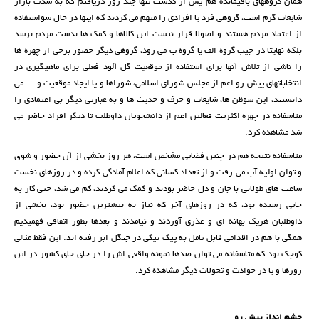
همان گروههای باقیمانده هم پس از گذشت تنها چند روز دریافتم که به شدت بازار
شایعات گرم است، گروهی فرد یا افرادی را متهم می کردند که اینها در حال سواستفاده
از اعتماد مردم هستند و اصولا قرار نیست این کالاها و کمک ها بدست مردم برسد
بلکه نهایتا در جیب گروه الف یا گروه ب می رود، گروهی دیگر حضور برخی از چهره ها
را ناشی از تلاش آنها برای استفاده از موقعیت گل آلود فعلی برای ماهیگیری در
انتخاباتهای پیش رو اعم از مجلس شورای اسلامی، شوراها و یا ایجاد موقعیت و ... می
دانستند، این سوظن ها، شایعات و حرف و حدیث ها و به عبارتی دیگر بی اعتمادی را
متاسفانه در چهره اکثریت فعالین اعم از دانشجویان داوطلب تا دیگر افراد حاضر می
شد مشاهده کرد.
متاسفانه نتیجه هم در چنین فضایی مشخص است، هر روز بخشی از آن حضور و شوق
و توان اولیه آب می رفت و از تعداد کسانی که اعلام آمادگی کرده و در روزهای نخست
ساعت های طولانی با جان و دل حاضر بودند و کمک می کردند، کم می شد، حتی کار به
جایی رسیده بود، که در روزهای آخر که نیاز به بیشترین حضور بود، بخشی از
داوطلبان هریک بهانه ای و عذری آوردند و نیامدند و بعدها بطور اتفاقی فهمیدیم
همگی با هم در اقدامی قابل تامل به پیک نیکی در جنگل ابر رفته اند. این فقط مثالی
کوچک بود که متاسفانه می توان صدها نمونه واقعی اش را در جای جای کشور در این
روزها و یا در حوادث و تحولات دیگر مشاهده کرد.
چشم انداز پیش رو