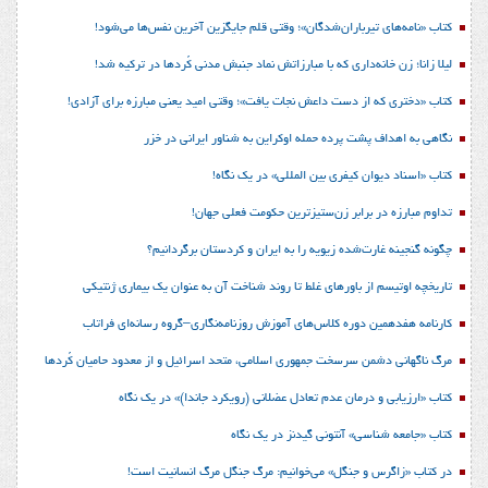
کتاب «نامه‌های تیرباران‌شدگان»؛ وقتی قلم جایگزین آخرین نفس‌ها می‌شود!
لیلا زانا؛ زن خانه‌داری که با مبارزاتش نماد جنبش مدنی کُردها در ترکیه شد!
کتاب «دختری که از دست داعش نجات یافت»؛ وقتی امید یعنی مبارزه برای آزادی!
نگاهی به اهداف پشت پرده حمله اوکراین به شناور ایرانی در خزر
کتاب «اسناد دیوان کیفری بین المللی» در یک نگاه!
تداوم مبارزه در برابر زن‌ستیزترین حکومت فعلی جهان!
چگونه گنجینه غارت‌شده زیویه را به ایران و کردستان برگردانیم؟
تاریخچه اوتیسم از باورهای غلط تا روند شناخت آن به عنوان یک بیماری ژنتیکی
کارنامه هفدهمین دوره کلاس‌های آموزش روزنامه‌نگاری–گروه رسانه‌ای فراتاب
مرگ ناگهانی دشمن سرسخت جمهوری اسلامی، متحد اسرائیل و از معدود حامیان کُردها
کتاب «ارزیابی و درمان عدم تعادل عضلانی (رویکرد جاندا)» در یک نگاه
کتاب «جامعه شناسی» آنتونی گیدنز در یک نگاه
در کتاب «زاگرس و جنگل» می‌خوانیم: مرگ جنگل مرگ انسانیت است!