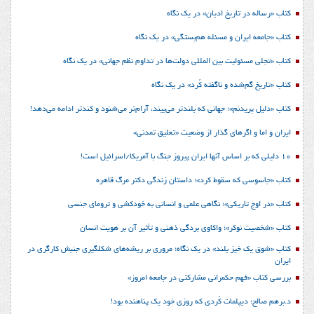
کتاب «رساله در تاریخ ادیان» در یک نگاه
کتاب «جامعه ایران و مسئله هم‌بستگی» در یک نگاه
کتاب «تجلی مسئولیت بین المللی دولت‌ها در تداوم نظم جهانی» در یک نگاه
کتاب «تاریخ گم‌شده و ناگفته کُرد» در یک نگاه
کتاب «دلیل پریدنم»؛ جهانی که بلندتر می‌بیند، آرام‌تر می‌شنود و کندتر ادامه می‌دهد!
ایران و اما و اگرهای گذار از وضعیت «تعلیق تمدنی»
10 دلیلی که بر اساس آنها ایران پیروز جنگ با آمریکا/اسرائیل است!
کتاب «جاسوسی که سقوط کرد»؛ داستان زندگی دکتر مرگ قاهره
کتاب «در اوج تاریکی»؛ نگاهی علمی و انسانی به خودکشی و ترومای جنسی
کتاب «شخصیت نوکر»؛ واکاوی بردگی ذهنی و تأثیر آن بر هویت انسان
کتاب «شوق یک خیز بلند» در یک نگاه؛ مروری بر ریشه‌های شکل‎گیری جنبش کارگری در
ایران
بررسی کتاب «فهم حکمرانی مشارکتی در جامعه امروز»
د.برهم صالح؛ دیپلمات کُردی که روزی خود یک پناهنده بود!