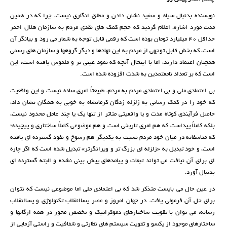
نویسنده بدنبال سیاه و سفید نشان دادن و مطلق انگاری نیست، چرا که در همین
مدت مورد اشاره، اعلام گردید که حجم کمک های نقدی مردم به سازمان هلال احمر
حداقل 40 میلیارد تومان بوده است که رقمی قابل توجه به شمار می رود و بیانگر آن
است، که بخش قابل توجهی از مردم به این نهادها و دیگر گروهها و سازمان های رسمی
همچنان اعتماد دارند، اما با اینحال آنچه که نمود عینی تر و ملموس یافته است، این
است که بر تعداد نامعتمدین به شدت افزوده شده است.
بی اعتمادی ملی و بی اعتمادی مردم به مردم، طبیعتاً امری ساده نیست و این واقعیت
که خود را در کمک رسانی به زلزله زدگان کرمانشاه به خوبی به همگان نشان داد،
حاصل فرآیندی کوتاه مدت و یا واقعیتی متاثر از تنها یک یا چند عامل محدود نیست،
بلکه کاملاً پیداست که هم امری تاریخی است و هم موضوعی کاملاً ساختاری و پیچیده؛
که متاسفانه در میان خود مردم نسبت به یکدیگر هم رسوخ و نفوذ گسترده ای یافته
است، و خود تبدیل به «زلزله ای بزرگ تر و ویرانگرتر» تبدیل شده است که اگر چاره
ای برای آن نیافت می تواند تبعات و پیامدهای پیش بینی نشده و البته گسترده ای
بدنبال آورد.
در عین حال می بایست متذکر شد که بی اعتمادی ملی اما موضوعی نیست که نتوان
برای حل آن فرمولی یافت. در جهان امروز و عصر پساانقلاب تکنولوژی و پساانقلاب
رسانه، می توان با تقویت ساختارهای دموکراتیک و تخصص محور در همه ارگانها و
ساختارهای موجود از یکسو و تقویت سیستم های نظارتی و شفافیت و راستی آزمایی از