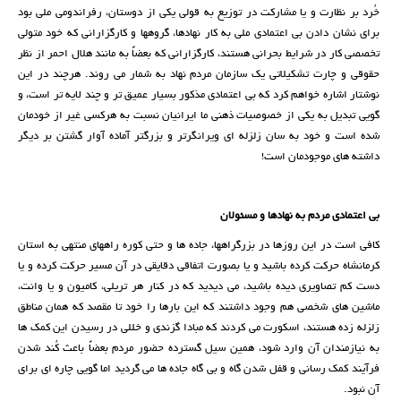
خُرد بر نظارت و یا مشارکت در توزیع به قولی یکی از دوستان، رفراندومی ملی بود
برای نشان دادن بی اعتمادی ملی به کار نهادها، گروهها و کارگزارانی که خود متولی
تخصصی کار در شرایط بحرانی هستند، کارگزارانی که بعضاً به مانند هلال احمر از نظر
حقوقی و چارت تشکیلاتی یک سازمان مردم نهاد به شمار می روند. هرچند در این
نوشتار اشاره خواهم کرد که بی اعتمادی مذکور بسیار عمیق تر و چند لایه تر است، و
گویی تبدیل به یکی از خصوصیات ذهنی ما ایرانیان نسبت به هرکسی غیر از خودمان
شده است و خود به سان زلزله ای ویرانگرتر و بزرگتر آماده آوار گشتن بر دیگر
داشته های موجودمان است!
بی اعتمادی مردم به نهادها و مسئولان
کافی است در این روزها در بزرگراهها، جاده ها و حتی کوره راههای منتهی به استان
کرمانشاه حرکت کرده باشید و یا بصورت اتفاقی دقایقی در آن مسیر حرکت کرده و یا
دست کم تصاویری دیده باشید، می دیدید که در کنار هر تریلی، کامیون و یا وانت،
ماشین های شخصی هم وجود داشتند که این بارها را خود تا مقصد که همان مناطق
زلزله زده هستند، اسکورت می کردند که مبادا گزندی و خللی در رسیدن این کمک ها
به نیازمندان آن وارد شود، همین سیل گسترده حضور مردم بعضاً باعث کُند شدن
فرآیند کمک رسانی و قفل شدن گاه و بی گاه جاده ها می گردید اما گویی چاره ای برای
آن نبود.