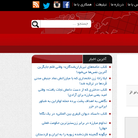
 با ما
|
درباره ما
|
تبلیغات
|
همکاری با ما
|
آخرین اخبار
کتاب «نامه‌های تیرباران‌شدگان»؛ وقتی قلم جایگزین
آخرین نفس‌ها می‌شود!
لیلا زانا؛ زن خانه‌داری که با مبارزاتش نماد جنبش مدنی
کُردها در ترکیه شد!
کتاب «دختری که از دست داعش نجات یافت»؛ وقتی
تر از
امید یعنی مبارزه برای آزادی!
نگاهی به اهداف پشت پرده حمله اوکراین به شناور
ایرانی در خزر
کتاب «اسناد دیوان کیفری بین المللی» در یک نگاه!
تداوم مبارزه در برابر زن‌ستیزترین حکومت فعلی
جهان!
چگونه گنجینه غارت‌شده زیویه را به ایران و کردستان