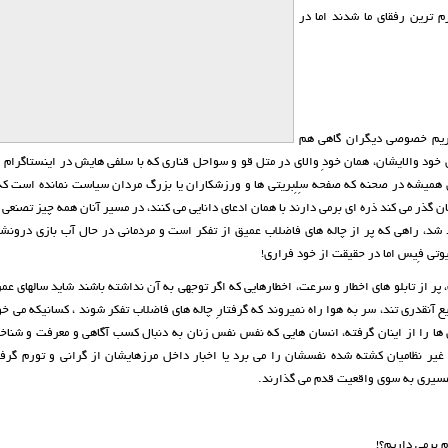
م ترین رفقای ما شدند اما در
ریم خصوصی دیگران گاهی هم
ود والایشان، همان خودِ والای در متل قو و سواحل قناری که با سلفی هایش در اینستاگرام ا
ی همیشه در صحنه که صفحه سِلِبریتی ها و ورزشکاران یا بزرگ مردان سیاست نمانده است که 
 گذر می کند ذره ای برمی دارند با همان ادعای دانایی می کنند، در مسیر آنان همه چیز تصنعی
 شد، راهی که پر از چاله های فاضلاب عمیق از تفکر است و مردمانی در حال آب بازی درونشا
تی فِیس اما در حقیقت از خود فراری!
پر از تابلو های اخطار و سرعت، اخطارهایی که اگر توجهی به آن نداشته باشند شاید سالهای عم
یع آنقدری تند، سر به هوا راه نمیروند که گرفتارِ چاله های فاضلاب تفکر شوند ، کسانیکه می خو
ن ها را از اینان گرفته، انسان هایی که نفس نفس زنان به دنبال کسب آگاهی و معرفت و شنا
 غیر نظامیان کشته شده نفسشان را می برد یا اخبار داخل مرزهایشان از گرانی و تورم گرفت
مسیری به سوی واقعیت قدم می گذارند.
 برمی داریم؟!