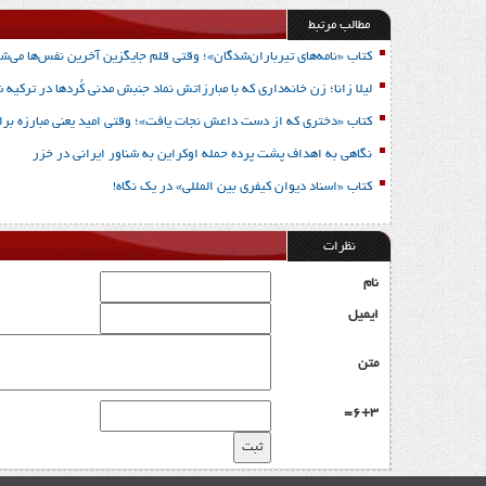
مطالب مرتبط
کتاب «نامه‌های تیرباران‌شدگان»؛ وقتی قلم جایگزین آخرین نفس‌ها می‌شو
لیلا زانا؛ زن خانه‌داری که با مبارزاتش نماد جنبش مدنی کُردها در ترکیه 
کتاب «دختری که از دست داعش نجات یافت»؛ وقتی امید یعنی مبارزه برا
نگاهی به اهداف پشت پرده حمله اوکراین به شناور ایرانی در خزر
کتاب «اسناد دیوان کیفری بین المللی» در یک نگاه!
نظرات
نام
ایمیل
متن
6+3=