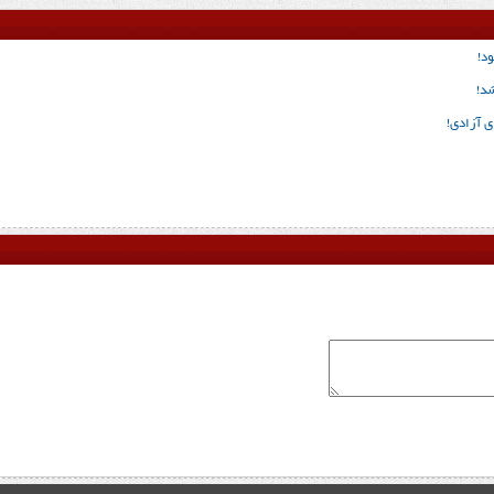
د!
شد!
ی آزادی!