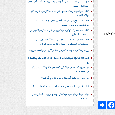
10 دلیلی که بر اساس آنها ایران پیروز جنگ با آمریکا/
اسرائیل است!
کتاب «جاسوسی که سقوط کرد»؛ داستان زندگی دکتر
مرگ قاهره
کتاب «در اوج تاریکی»؛ نگاهی علمی و انسانی به
خودکشی و ترومای جنسی
کتاب «شخصیت نوکر»؛ واکاوی بردگی ذهنی و تأثیر آن
مگیمان را
بر هویت انسان
کتاب «شوق یک خیز بلند» در یک نگاه؛ مروری بر
ریشه‌های شکل‎گیری جنبش کارگری در ایران
بررسی کتاب «فهم حکمرانی مشارکتی در جامعه امروز»
د.برهم صالح؛ دیپلمات کُردی که روزی خود یک پناهنده
بود!
در ضرورت اصلاح قوانینی که مانع مشارکت برابر زنان
در جامعه‌اند!
چرا بحران روابط آمریکا و ونزوئلا اوج گرفت؟
آیا ترکیه را باید معمار جدید امنیت منطقه دانست؟
مراد اوجالان از «واقعیت کُردی» و «روند انتقالی» در
ترکیه چیست؟
Faceboo
اشتراک