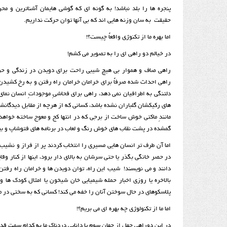
پنجره ها را بلد نباشد! به گونه ای که گوشی هایمان آشناترین و محر
حقیقت به سان وزنه هایی اند که بی آنها توان حرکت نداریم.
اما بهره ما از تکنوژی واقعاً چیست؟!
در خیالم دو راهی ای را به تصویر می کشم!
راهی صاف و هموار بی هیچ شیبی راحت برای دویدن در زندگی و ح
راهی احداث شده صرفاً برای خرامان خرامان راه رفتن و به رخ کشیدن خ
دلتنگی به اطرافیان نمی دهد، راهی برای فحاشیِ موجوداتِ انسان نما
های رکیکشان گلباران نشده باشد، کسانی که از هرچه از مقابل دیدگانشان
مانندِ ماکتی خوش ساخت از برجی که در انتها کج و معوج ساخته خواهد
گمشده در پشت نقاب های خوش رنگ و لعاب در برنامه های فتوشاپ و بیو
اما آن طرف تر انسان هایی مسیری را انتخاب کردند پر از فراز و نشیب، 
در حصر خانگی بگذر یا حتی سرشان به بالای دار برود، اینها از کنار وقا
دانند و می نویسند! شیب این راه، توان دویدن ها و خرامان راه رفت
بالاخره یا روزی اخبار حمله شیمیایی خان شیخون یا امثال کودک ها و
پلاسکوهای در حال سوختن آنان را خفه می کند! کسانی که به سختی در 
اما ما از تکنولوژی چه بهره ای می بریم؟!
در این دوراهی جهل از جهان سوم یا داناییِ دردناک ما به کدام سمت قدم