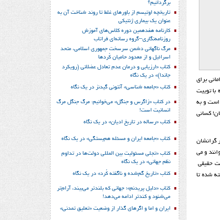
برگردانیم؟
تاریخچه اوتیسم از باورهای غلط تا روند شناخت آن به
عنوان یک بیماری ژنتیکی
کارنامه هفدهمین دوره کلاس‌های آموزش
روزنامه‌نگاری–گروه رسانه‌ای فراتاب
مرگ ناگهانی دشمن سرسخت جمهوری اسلامی، متحد
اسرائیل و از معدود حامیان کُردها
کتاب «ارزیابی و درمان عدم تعادل عضلانی (رویکرد
جاندا)» در یک نگاه
مانی برای
کتاب «جامعه شناسی» آنتونی گیدنز در یک نگاه
با توییت
در کتاب «زاگرس و جنگل» می‌خوانیم: مرگ جنگل مرگ
 است و به
انسانیت است!
ن! کسانی
کتاب «رساله در تاریخ ادیان» در یک نگاه
کتاب «جامعه ایران و مسئله هم‌بستگی» در یک نگاه
ر گرانشان
انند و می
کتاب «تجلی مسئولیت بین المللی دولت‌ها در تداوم
نظم جهانی» در یک نگاه
خت حقیقی
کتاب «تاریخ گم‌شده و ناگفته کُرد» در یک نگاه
ه شده تا
کتاب «دلیل پریدنم»؛ جهانی که بلندتر می‌بیند، آرام‌تر
می‌شنود و کندتر ادامه می‌دهد!
ایران و اما و اگرهای گذار از وضعیت «تعلیق تمدنی»