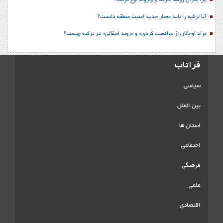
چرا بحران روابط آمریکا و ونزوئلا اوج گرفت؟
آیا ترکیه را باید معمار جدید امنیت منطقه دانست؟
مراد اوجالان از «واقعیت کُردی» و «روند انتقالی» در ترکیه چیست؟
فراتاب
سیاسی
بین الملل
استان ها
اجتماعی
فرهنگی
علمی
اقتصادی