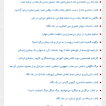
لیلا زانا؛ زن خانه‌داری که با مبارزاتش نماد جنبش مدنی کُردها در ترکیه شد!
کتاب «دختری که از دست داعش نجات یافت»؛ وقتی امید یعنی مبارزه برای آزادی!
نگاهی به اهداف پشت پرده حمله اوکراین به شناور ایرانی در خزر
کتاب «اسناد دیوان کیفری بین المللی» در یک نگاه!
تداوم مبارزه در برابر زن‌ستیزترین حکومت فعلی جهان!
چگونه گنجینه غارت‌شده زیویه را به ایران و کردستان برگردانیم؟
تاریخچه اوتیسم از باورهای غلط تا روند شناخت آن به عنوان یک بیماری ژنتیکی
کارنامه هفدهمین دوره کلاس‌های آموزش روزنامه‌نگاری–گروه رسانه‌ای فراتاب
مرگ ناگهانی دشمن سرسخت جمهوری اسلامی، متحد اسرائیل و از معدود حامیان کُردها
کتاب «ارزیابی و درمان عدم تعادل عضلانی (رویکرد جاندا)» در یک نگاه
کتاب «جامعه شناسی» آنتونی گیدنز در یک نگاه
در کتاب «زاگرس و جنگل» می‌خوانیم: مرگ جنگل مرگ انسانیت است!
کتاب «رساله در تاریخ ادیان» در یک نگاه