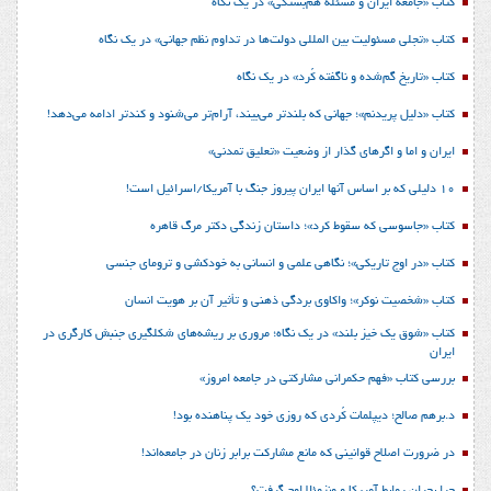
کتاب «جامعه ایران و مسئله هم‌بستگی» در یک نگاه
کتاب «تجلی مسئولیت بین المللی دولت‌ها در تداوم نظم جهانی» در یک نگاه
کتاب «تاریخ گم‌شده و ناگفته کُرد» در یک نگاه
کتاب «دلیل پریدنم»؛ جهانی که بلندتر می‌بیند، آرام‌تر می‌شنود و کندتر ادامه می‌دهد!
ایران و اما و اگرهای گذار از وضعیت «تعلیق تمدنی»
10 دلیلی که بر اساس آنها ایران پیروز جنگ با آمریکا/اسرائیل است!
کتاب «جاسوسی که سقوط کرد»؛ داستان زندگی دکتر مرگ قاهره
کتاب «در اوج تاریکی»؛ نگاهی علمی و انسانی به خودکشی و ترومای جنسی
کتاب «شخصیت نوکر»؛ واکاوی بردگی ذهنی و تأثیر آن بر هویت انسان
کتاب «شوق یک خیز بلند» در یک نگاه؛ مروری بر ریشه‌های شکل‎گیری جنبش کارگری در
ایران
بررسی کتاب «فهم حکمرانی مشارکتی در جامعه امروز»
د.برهم صالح؛ دیپلمات کُردی که روزی خود یک پناهنده بود!
در ضرورت اصلاح قوانینی که مانع مشارکت برابر زنان در جامعه‌اند!