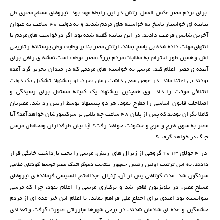
برای مردم مصر عکس العمل ارتش در این رابطه مهم بود. نیروهای مسلح مصری طی
بیانیه ای خواستار پاسخ به خواسته های مردم شدند و به دولت 48 ساعت به عنوان
آخرین شانس فرصت دادند. در این بیانیه گفته شده بود اگر درخواست های مردم تا
انتهای مهلت داده شده بی پاسخ بماند، ارتش مصر بنا بر وظایف وطن پرستانه و تاریخی
اش و همین طور احترام به مطالبات مردم بزرگ مصر موظف است نقشه ی راهی برای
آینده ی مصر اعلام کند. مرسی به خواسته های مردمی که در میدان تحریر گرد آمده
بودند بی اعتنا ماند. در عوض سعی داشت زمان بخرد، او پیشنهاد تشکیل یک دولت
ائتلافی موقت را داد. وی همچنین پیشنهاد یک کمیته مستقل برای رسیدگی و
اصلاحات قانون اساسی را مطرح نمود. هر دو پیشنهاد توسط ارتش رد شد. مصریان
کاملا نگران بودند که پس از پایان 48 ساعت چه بلایی بر سرکشورشان خواهد آمد؟ آیا
مصر به سوی هرج و مرج و خشونت خواهد رفت؟ آیا میان طرفداران ومخالفان مرسی
جنگ در خواهد گرفت؟
در 4 جولای 2013 گروهی از ژنرال های ارتش، مرسی را تحت بازداشت خانگی قرار
دادند. به این ترتیب اولین رئیس جمهور منتخب دموکراتیک مصر توسط کودتای نظامی
سرنگون شد. مدت کوتاهی پس از آن، ژنرال عبدالفتاح السیسی فرمانده ی نیروهای
مسلح مصر، در تلویزیون ظاهر شد و برکناری مرسی را اعلام نمود، چرا که مرسی
نتوانسته بود امیدی برای اجماع ملی فراهم نماید. با اعلام این خبر عده ای از مردم
خشمگین و عده ای شادمان شدند، در برخی شهرها مبارزاتی صورت گرفت و تعدادی