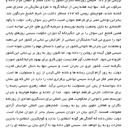
بررسی قرار داد. سیسی روزنامه نگاران کشور را تحت فشار و خفقان قرار داده و
سرکوب می کند. تنها چند هفته پس از اینکه گروه 8 نفره ی مکزیکی در صحرای مصر
کشته شدند، هواپیمای روسی که 224 مسافر داشت در شرم الشیخ سرنگون شد،
بنابراین توانایی مصر برای فراهم نمودن امنیت داخلی زیر سوال رفت. دولت با رکود
اقتصادی به دلیل وضعیت وخیم توریسم و سرمایه گذاری های خارجی مواجه است.
همین فجایع این سوال را بر می انگیزدکه آیا دوران حکومت سیسی روزهای پایانی
خود را سپری می کند؟ تحلیلگران سیاسی از افزایش بی ثباتی در کشور خبر می دهند
و معتقدند این بحران ها ناتوانی کشور در برخورد با مسائل مهم را نمایان نموده است.
سیسی قول آینده ای روشن را داده بود، اما اکنون روز به روز بر بی ثباتی این کشور
افزوده می شود. البته تعجب آور هم نیست چون کاری برای بهبود شرایط کشور صورت
نگرفته است. کشور غرق در بحران است و سیسی تنها به دنبال افزایش قدرت
دولت، به زور آرام کردن رسانه ها و شانه خالی کردن از زیر با مسئولیت ها است.
مردم مصر فکر می کردند سیسی توانایی برقراری ثبات را دارد در حالی که وی نشان
داد نتوانسته از پس این مسئولیت به درستی برآید. ضعف رهبری سیسی زمینه را
برای مداخلات خارجی فراهم خواهد نمود. جدا از حادثه ی سقوط هواپیما و بحران
توریسم، مصر با موجی از محکومیت های بین المللی برای دستگیری تعدادی از روزنامه
نگاران و فعالان حقوق بشر رو به روست. فشارهای بین المللی خواستار آزادی
مطبوعات هستند. آزادی بیان در دوران سیسی بسیار بدتر از دوران مبارک است.
دولت نشان داده که آمادگی هر گونه انتقادی را ندارد و کوچکترین انتقادی با بدترین
مجازات رو به رو خواهد شد. سیسی قول داده بود تا آزادی بیان بی سابقه ای را در