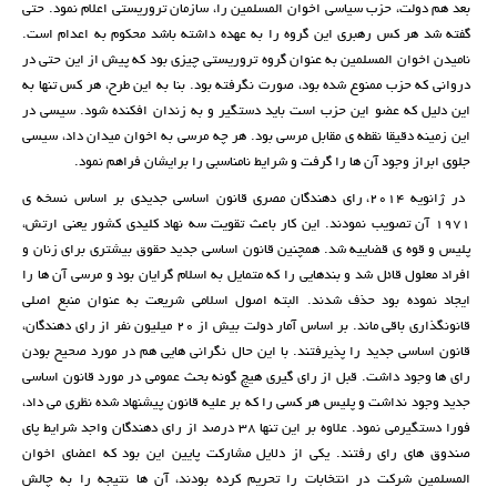
بعد هم دولت، حزب سیاسی اخوان المسلمین را، سازمان تروریستی اعلام نمود. حتی
گفته شد هر کس رهبری این گروه را به عهده داشته باشد محکوم به اعدام است.
نامیدن اخوان المسلمین به عنوان گروه تروریستی چیزی بود که پیش از این حتی در
دروانی که حزب ممنوع شده بود، صورت نگرفته بود. بنا به این طرح، هر کس تنها به
این دلیل که عضو این حزب است باید دستگیر و به زندان افکنده شود. سیسی در
این زمینه دقیقا نقطه ی مقابل مرسی بود. هر چه مرسی به اخوان میدان داد، سیسی
جلوی ابراز وجود آن ها را گرفت و شرایط نامناسبی را برایشان فراهم نمود.
در ژانویه 2014، رای دهندگان مصری قانون اساسی جدیدی بر اساس نسخه ی
1971 آن تصویب نمودند. این کار باعث تقویت سه نهاد کلیدی کشور یعنی ارتش،
پلیس و قوه ی قضاییه شد. همچنین قانون اساسی جدید حقوق بیشتری برای زنان و
افراد معلول قائل شد و بندهایی را که متمایل به اسلام گرایان بود و مرسی آن ها را
ایجاد نموده بود حذف شدند. البته اصول اسلامی شریعت به عنوان منبع اصلی
قانونگذاری باقی ماند. بر اساس آمار دولت بیش از 20 میلیون نفر از رای دهندگان،
قانون اساسی جدید را پذیرفتند. با این حال نگرانی هایی هم در مورد صحیح بودن
رای ها وجود داشت. قبل از رای گیری هیچ گونه بحث عمومی در مورد قانون اساسی
جدید وجود نداشت و پلیس هر کسی را که بر علیه قانون پیشنهاد شده نظری می داد،
فورا دستگیرمی نمود. علاوه بر این تنها 38 درصد از رای دهندگان واجد شرایط پای
صندوق های رای رفتند. یکی از دلایل مشارکت پایین این بود که اعضای اخوان
المسلمین شرکت در انتخابات را تحریم کرده بودند، آن ها نتیجه را به چالش