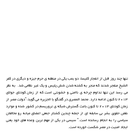
تنها چند روز قبل از انفجار کلیسا، دو بمب یکی در منطقه ی حرم جیزه و دیگری در کفر
الشیخ منفجر شدند که منجر به کشته شدن شش پلیس و یک غیر نظامی شد. به نظر
می رسد این تنها تداوم چرخه ی ناامنی و خشونتی است که از زمان کودتای جولای
2013 تا کنون ادامه دارد. محمد المصری در گفتگو با الجزیره می گوید:"دولت مصر از
زمان کودتای 2013 تا کنون باعث گسترش شبکه ی تروریسم در کشور شده و موارد
نقض حقوق بشر بی سابقه ای از جمله چندین کشتار جمعی اعضای میانه رو مخالفان
سیاسی را به انجام رسانده است." سیسی در یکی از مهم ترین وعده های خود یعنی
ایجاد امنیت در مصر شکست خورده است.