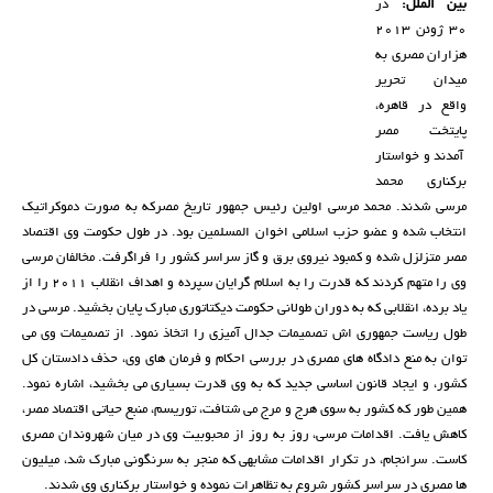
بین الملل:
در
30 ژوئن 2013
هزاران مصری به
میدان تحریر
واقع در قاهره،
پایتخت مصر
آمدند و خواستار
برکناری محمد
مرسی شدند. محمد مرسی اولین رئیس جمهور تاریخ مصرکه به صورت دموکراتیک
انتخاب شده و عضو حزب اسلامی اخوان المسلمین بود. در طول حکومت وی اقتصاد
مصر متزلزل شده و کمبود نیروی برق و گاز سراسر کشور را فراگرفت. مخالفان مرسی
وی را متهم کردند که قدرت را به اسلام گرایان سپرده و اهداف انقلاب 2011 را از
یاد برده، انقلابی که به دوران طولانی حکومت دیکتاتوری مبارک پایان بخشید. مرسی در
طول ریاست جمهوری اش تصمیمات جدال آمیزی را اتخاذ نمود. از تصمیمات وی می
توان به منع دادگاه های مصری در بررسی احکام و فرمان های وی، حذف دادستان کل
کشور، و ایجاد قانون اساسی جدید که به وی قدرت بسیاری می بخشید، اشاره نمود.
همین طور که کشور به سوی هرج و مرج می شتافت، توریسم، منبع حیاتی اقتصاد مصر،
کاهش یافت. اقدامات مرسی، روز به روز از محبوبیت وی در میان شهروندان مصری
کاست. سرانجام، در تکرار اقدامات مشابهی که منجر به سرنگونی مبارک شد، میلیون
ها مصری در سراسر کشور شروع به تظاهرات نموده و خواستار برکناری وی شدند.