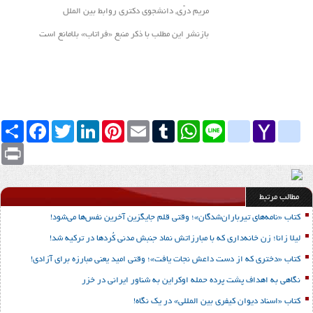
مریم درّی, دانشجوی دکتری روابط بین الملل
بازنشر این مطلب با ذکر منبع «فراتاب» بلامانع است
Yahoo
yahoo_messenger
Line
google_bookmarks
WhatsApp
Tumblr
Email
Pinterest
LinkedIn
Twitter
Facebook
اشتراک
Mail
Print
مطالب مرتبط
کتاب «نامه‌های تیرباران‌شدگان»؛ وقتی قلم جایگزین آخرین نفس‌ها می‌شود!
لیلا زانا؛ زن خانه‌داری که با مبارزاتش نماد جنبش مدنی کُردها در ترکیه شد!
کتاب «دختری که از دست داعش نجات یافت»؛ وقتی امید یعنی مبارزه برای آزادی!
نگاهی به اهداف پشت پرده حمله اوکراین به شناور ایرانی در خزر
کتاب «اسناد دیوان کیفری بین المللی» در یک نگاه!