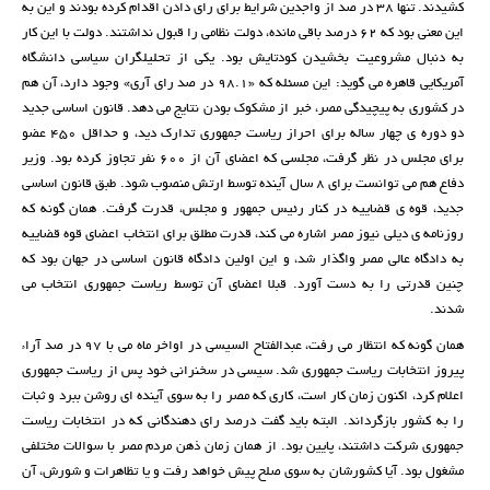
کشیدند. تنها 38 در صد از واجدین شرایط برای رای دادن اقدام کرده بودند و این به
این معنی بود که 62 درصد باقی مانده، دولت نظامی را قبول نداشتند. دولت با این کار
به دنبال مشروعیت بخشیدن کودتایش بود. یکی از تحلیلگران سیاسی دانشگاه
آمریکایی قاهره می گوید: این مسئله که «98.1 در صد رای آری» وجود دارد، آن هم
در کشوری به پیچیدگی مصر، خبر از مشکوک بودن نتایج می دهد. قانون اساسی جدید
دو دوره ی چهار ساله برای احراز ریاست جمهوری تدارک دید، و حداقل 450 عضو
برای مجلس در نظر گرفت، مجلسی که اعضای آن از 600 نفر تجاوز کرده بود. وزیر
دفاع هم می توانست برای 8 سال آینده توسط ارتش منصوب شود. طبق قانون اساسی
جدید، قوه ی قضاییه در کنار رئیس جمهور و مجلس، قدرت گرفت. همان گونه که
روزنامه ی دیلی نیوز مصر اشاره می کند، قدرت مطلق برای انتخاب اعضای قوه قضاییه
به دادگاه عالی مصر واگذار شد، و این اولین دادگاه قانون اساسی در جهان بود که
چنین قدرتی را به دست آورد. قبلا اعضای آن توسط ریاست جمهوری انتخاب می
شدند.
همان گونه که انتظار می رفت، عبدالفتاح السیسی در اواخر ماه می با 97 در صد آراء
پیروز انتخابات ریاست جمهوری شد. سیسی در سخنرانی خود پس از ریاست جمهوری
اعلام کرد، اکنون زمان کار است، کاری که مصر را به سوی آینده ای روشن ببرد و ثبات
را به کشور بازگرداند. البته باید گفت درصد رای دهندگانی که در انتخابات ریاست
جمهوری شرکت داشتند، پایین بود. از همان زمان ذهن مردم مصر با سوالات مختلفی
مشغول بود. آیا کشورشان به سوی صلح پیش خواهد رفت و یا تظاهرات و شورش، آن