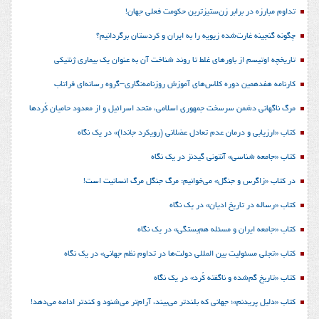
تداوم مبارزه در برابر زن‌ستیزترین حکومت فعلی جهان!
چگونه گنجینه غارت‌شده زیویه را به ایران و کردستان برگردانیم؟
تاریخچه اوتیسم از باورهای غلط تا روند شناخت آن به عنوان یک بیماری ژنتیکی
کارنامه هفدهمین دوره کلاس‌های آموزش روزنامه‌نگاری–گروه رسانه‌ای فراتاب
مرگ ناگهانی دشمن سرسخت جمهوری اسلامی، متحد اسرائیل و از معدود حامیان کُردها
کتاب «ارزیابی و درمان عدم تعادل عضلانی (رویکرد جاندا)» در یک نگاه
کتاب «جامعه شناسی» آنتونی گیدنز در یک نگاه
در کتاب «زاگرس و جنگل» می‌خوانیم: مرگ جنگل مرگ انسانیت است!
کتاب «رساله در تاریخ ادیان» در یک نگاه
کتاب «جامعه ایران و مسئله هم‌بستگی» در یک نگاه
کتاب «تجلی مسئولیت بین المللی دولت‌ها در تداوم نظم جهانی» در یک نگاه
کتاب «تاریخ گم‌شده و ناگفته کُرد» در یک نگاه
کتاب «دلیل پریدنم»؛ جهانی که بلندتر می‌بیند، آرام‌تر می‌شنود و کندتر ادامه می‌دهد!