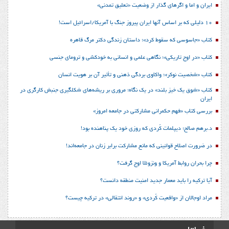
ایران و اما و اگرهای گذار از وضعیت «تعلیق تمدنی»
10 دلیلی که بر اساس آنها ایران پیروز جنگ با آمریکا/اسرائیل است!
کتاب «جاسوسی که سقوط کرد»؛ داستان زندگی دکتر مرگ قاهره
کتاب «در اوج تاریکی»؛ نگاهی علمی و انسانی به خودکشی و ترومای جنسی
کتاب «شخصیت نوکر»؛ واکاوی بردگی ذهنی و تأثیر آن بر هویت انسان
کتاب «شوق یک خیز بلند» در یک نگاه؛ مروری بر ریشه‌های شکل‎گیری جنبش کارگری در
ایران
بررسی کتاب «فهم حکمرانی مشارکتی در جامعه امروز»
د.برهم صالح؛ دیپلمات کُردی که روزی خود یک پناهنده بود!
در ضرورت اصلاح قوانینی که مانع مشارکت برابر زنان در جامعه‌اند!
چرا بحران روابط آمریکا و ونزوئلا اوج گرفت؟
آیا ترکیه را باید معمار جدید امنیت منطقه دانست؟
مراد اوجالان از «واقعیت کُردی» و «روند انتقالی» در ترکیه چیست؟