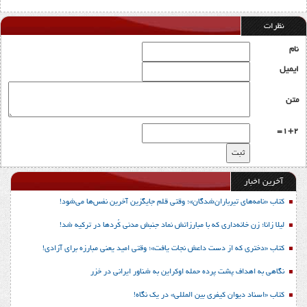
نظرات
نام
ایمیل
متن
1+2=
آخرین اخبار
کتاب «نامه‌های تیرباران‌شدگان»؛ وقتی قلم جایگزین آخرین نفس‌ها می‌شود!
لیلا زانا؛ زن خانه‌داری که با مبارزاتش نماد جنبش مدنی کُردها در ترکیه شد!
کتاب «دختری که از دست داعش نجات یافت»؛ وقتی امید یعنی مبارزه برای آزادی!
نگاهی به اهداف پشت پرده حمله اوکراین به شناور ایرانی در خزر
کتاب «اسناد دیوان کیفری بین المللی» در یک نگاه!