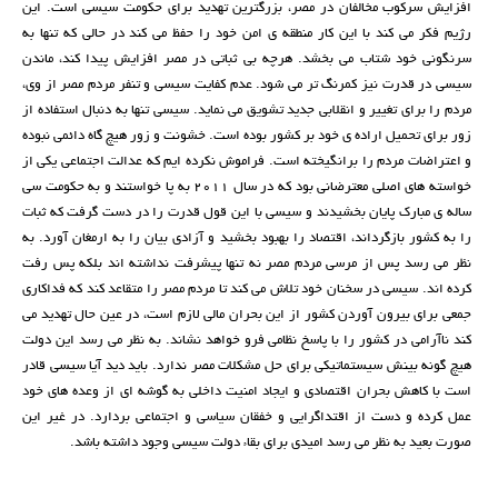
افزایش سرکوب مخالفان در مصر، بزرگترین تهدید برای حکومت سیسی است. این
رژیم فکر می کند با این کار منطقه ی امن خود را حفظ می کند در حالی که تنها به
سرنگونی خود شتاب می بخشد. هرچه بی ثباتی در مصر افزایش پیدا کند، ماندن
سیسی در قدرت نیز کمرنگ تر می شود. عدم کفایت سیسی و تنفر مردم مصر از وی،
مردم را برای تغییر و انقلابی جدید تشویق می نماید. سیسی تنها به دنبال استفاده از
زور برای تحمیل اراده ی خود بر کشور بوده است. خشونت و زور هیچ گاه دائمی نبوده
و اعتراضات مردم را برانگیخته است. فراموش نکرده ایم که عدالت اجتماعی یکی از
خواسته های اصلی معترضانی بود که در سال 2011 به پا خواستند و به حکومت سی
ساله ی مبارک پایان بخشیدند و سیسی با این قول قدرت را در دست گرفت که ثبات
را به کشور بازگرداند، اقتصاد را بهبود بخشید و آزادی بیان را به ارمغان آورد. به
نظر می رسد پس از مرسی مردم مصر نه تنها پیشرفت نداشته اند بلکه پس رفت
کرده اند. سیسی در سخنان خود تلاش می کند تا مردم مصر را متقاعد کند که فداکاری
جمعی برای بیرون آوردن کشور از این بحران مالی لازم است، در عین حال تهدید می
کند ناآرامی در کشور را با پاسخ نظامی فرو خواهد نشاند. به نظر می رسد این دولت
هیچ گونه بینش سیستماتیکی برای حل مشکلات مصر ندارد. باید دید آیا سیسی قادر
است با کاهش بحران اقتصادی و ایجاد امنیت داخلی به گوشه ای از وعده های خود
عمل کرده و دست از اقتداگرایی و خفقان سیاسی و اجتماعی بردارد. در غیر این
صورت بعید به نظر می رسد امیدی برای بقاء دولت سیسی وجود داشته باشد.