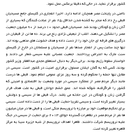
کشور برقرار نماید، در حالی که دقیقا برعکس عمل نمود.
ناامنی در پایتخت مصر همچنان ادامه دارد، اخیرا انفجاری در کلیسای جامع مسیحیان
قبطی رخ داد که منجر به کشته شدن حداقل 25 نفر از عبادت کنندگان که بسیاری از
آنان زنان و کودکان بودند شد. مسیحیان قبطی حدود 10 درصد از 90 میلیون جمعیت
مصر را تشکیل می دهند، اغلب از تبعیض نژادی رنج می برند. ده ها تن از قبطیان در
درگیری های فرقه ای جان خود را از دست داده و هدف خشونت های مذهبی بوده اند.
تنها چند ساعت پس از انفجار صدها نفر از مسیحیان و مسلمانان در خارج از کلیسای
سنت مارک به اعتراض پرداختند. جمعیت عصبانی علیه سیسی شعار می دادند و
خواستار سقوط رژیم بودند. برخی دیگر به دنبال استعفای مجدی عبدالغفار وزیر کشور
بودند، کسی که به گمان ایشان مسئول برقراری امنیت در کشور است. سیسی در
مقابل تنها حمله را محکوم کرده و سه روز عزای عمومی اعلام نمود. قبطی ها درست
مانند دیگر مردم مصر از عملکرد سیسی در مورد وضعیت بد اقتصادی و امنیتی که
کشور را فراگرفته، شوکه شده اند. عمق خشم جوانان قبطی به علت هدف قرار
گرفتن زنان و کودکان در این حادثه می باشد. درک قبطی ها از سیسی و دولتش،
بسیار تغییر کرده است، و سیسی تقریبا حمایت قبطی ها را از دست داده است. سیسی
برای تحکیم موقعیت خود بر مبارزه با تروریسم متکی است، و قبطی ها در میان میلیون
ها نفر از مردم مصر در تظاهرات گسترده جولای 2013 برای حمایت از سیسی در جنگ
علیه تروریسم شرکت داشتند. ظاهرا اهداف تروریسم از شبه جزیره سینا به مرکز
قاهره تغییر کرده است.