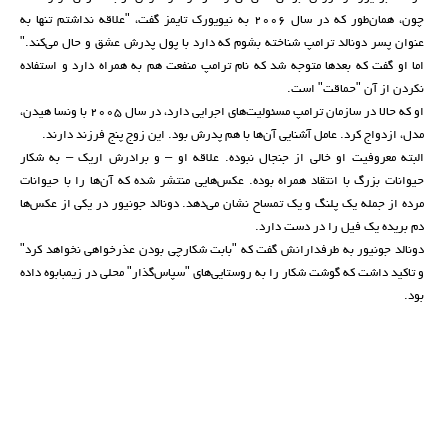
چون، همان‌طور که در سال ۲۰۰۶ به نیویورک تایمز گفت، "علاقه نداشتم تنها به
عنوان پسر دونالد ترامپ شناخته بشوم که دارد با پول پدرش عشق و حال می‌کند."
اما او گفت که بعدها متوجه شد که نام ترامپ منفعت هم به همراه دارد و استفاده
نکردن از آن "حماقت" است.
او که حالا در سازمان ترامپ مسئولیت‌های اجرایی دارد، در سال ۲۰۰۵ با ونسا هیدن،
مدل، ازدواج کرد. عامل آشنایی آن‌ها با هم پدرش بود. این زوج پنج فرزند دارند.
البته معروفیت او خالی از جنجال نبوده. علاقه او – و برادرش اریک – به شکار
حیوانات بزرگ با انتقاد همراه بوده. عکس‌هایی منتشر شده که آن‌ها را با حیوانات
مرده از جمله یک پلنگ و یک تمساح نشان می‌دهد. دونالد جونیور در یکی از عکس‌ها
دم بریده یک فیل را در دست دارد.
دونالد جونیور به طرفدارانش گفت که "بابت شکارچی بودن عذرخواهی نخواهد کرد"
و تاکید داشت که گوشت شکار را به روستایی‌های "سپاس‌گذار" محلی در زیمبابوه داده
بود.