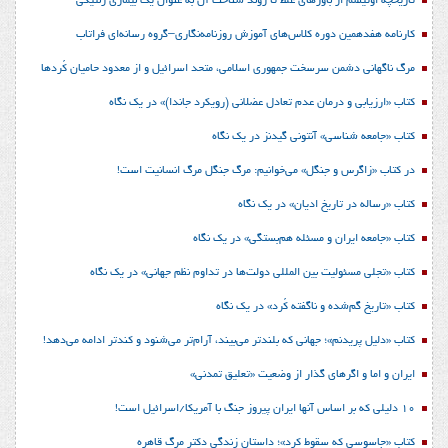
تاریخچه اوتیسم از باورهای غلط تا روند شناخت آن به عنوان یک بیماری ژنتیکی
کارنامه هفدهمین دوره کلاس‌های آموزش روزنامه‌نگاری–گروه رسانه‌ای فراتاب
مرگ ناگهانی دشمن سرسخت جمهوری اسلامی، متحد اسرائیل و از معدود حامیان کُردها
کتاب «ارزیابی و درمان عدم تعادل عضلانی (رویکرد جاندا)» در یک نگاه
کتاب «جامعه شناسی» آنتونی گیدنز در یک نگاه
در کتاب «زاگرس و جنگل» می‌خوانیم: مرگ جنگل مرگ انسانیت است!
کتاب «رساله در تاریخ ادیان» در یک نگاه
کتاب «جامعه ایران و مسئله هم‌بستگی» در یک نگاه
کتاب «تجلی مسئولیت بین المللی دولت‌ها در تداوم نظم جهانی» در یک نگاه
کتاب «تاریخ گم‌شده و ناگفته کُرد» در یک نگاه
کتاب «دلیل پریدنم»؛ جهانی که بلندتر می‌بیند، آرام‌تر می‌شنود و کندتر ادامه می‌دهد!
ایران و اما و اگرهای گذار از وضعیت «تعلیق تمدنی»
10 دلیلی که بر اساس آنها ایران پیروز جنگ با آمریکا/اسرائیل است!
کتاب «جاسوسی که سقوط کرد»؛ داستان زندگی دکتر مرگ قاهره