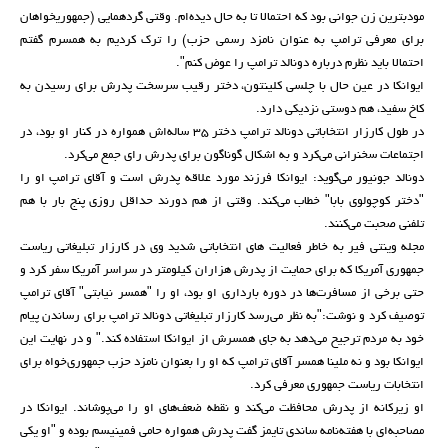
مودبترین زن جوانی بود که احتمالا تا به حال دیده‌ام. وقتی گردهمایی (جمهوریخواهان
برای معرفی ترامپ به عنوان نامزد رسمی حزب) را ترک کردیم به همسرم گفتم
احتمالا باید نظرم درباره دونالد ترامپ را عوض کنم".
ایوانکا در عین حال با چلسی کلینتون، دختر رقیب سرسخت پدرش برای رسیدن به
کاخ سفید، هم دوستی نزدیکی دارد.
در طول کارزار انتخاباتی دونالد ترامپ دختر ۳۵ ساله‌اش همواره در کنار او بود، در
اجتماعات سخنرانی می‌کرد و به اشکال گوناگون برای پدرش رای جمع می‌کرد.
دونالد جونیور می‌گوید: ایوانکا فرزند مورد علاقه پدرش است و آقای ترامپ او را
"دختر کوچولوی بابا" خطاب می‌کند. وقتی از هم دورند حداقل روزی پنج بار با هم
تلفنی صحبت می‌کنند.
مجله وینتی فیر به خاطر فعالیت های انتخاباتی شدید وی در کارزار تبلیغاتی ریاست
جمهوری آمریکا که برای حمایت از پدرش هزاران کیلومتر در سراسر آمریکا سفر کرد و
حتی برخی از مسافرت‌ها در دوره بارداری او بود، او را "همسر نیابتی" آقای ترامپ
توصیف کرد و نوشت:"به نظر می‌رسد کارزار تبلیغاتی دونالد ترامپ برای رساندن پیام
خود به مردم ترجیح می‌دهد به جای همسرش از ایوانکا استفاده کند." و در نهایت این
ایوانکا بود و نه ملینا همسر آقای ترامپ که او را بعنوان نامزد حزب جمهوری‌خواه برای
انتخابات ریاست جمهوری معرفی کرد.
او زیرکانه از پدرش محافظت می‌کند و نقطه ضعف‌های او را می‌پوشاند. ایوانکا در
مصاحبه‌ای با هفته‌نامه ساندی تایمز گفت پدرش همواره حامی فمینیسم بوده و "او یکی