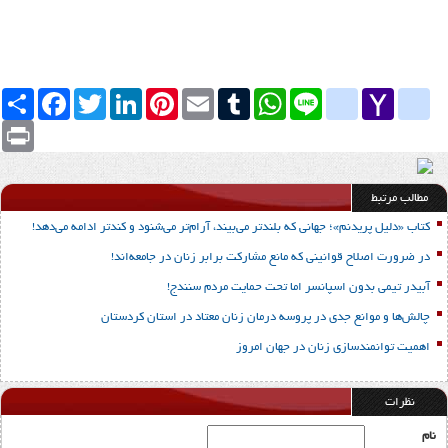
Yahoo
yahoo_messenger
Line
google_bookmarks
WhatsApp
Tumblr
Email
Pinterest
LinkedIn
Twitter
Facebook
اشتراک
Mail
Print
مطالب مرتبط
کتاب «دلیل پریدنم»؛ جهانی که بلندتر می‌بیند، آرام‌تر می‌شنود و کندتر ادامه می‌دهد!
در ضرورت اصلاح قوانینی که مانع مشارکت برابر زنان در جامعه‌اند!
آبیدر تیمی بدون اسپانسر اما تحت حمایت مردم سنندج!
چالش‌ها و موانع جدی در پروسه درمان زنان معتاد در استان کردستان
اهمیت توانمندسازی زنان در جهان امروز
نظرات
نام