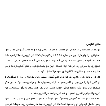
ملانیا کناوس:
دونالد ترامپ پس از جدایی از همسر دوم، در سال 2005 با ملانیا کناوس مدل اهل
اسلوانی ازدواج کرد. وی در سال 1998 در کلوب کیت‌کت در نیویورک با ترامپ آشنا
شد، اما آنها در سال 2000 زمانی که ترامپ برای مدتی کوتاه هوای نامزدی ریاست
جمهوری به سرش زد، از هم جدا شدند. این دو بعدا دوباره با هم آشتی کردند و در
سال 2004 در سالن مت‌گالای شهر نیویورک نامزد کردند.
وی در برنامه بازار هارپر در مورد ترامپ گفته است: «من نظراتم را به او می‌گویم، و
او گاهی آنها را می‌پذیرد و گاهی هم نه. آیا من همواره با او موافق هستم؟ نه. من فکر
می‌کنم این برای یک رابطه موفق خوب است. من یک فرد بله‌قربان‌گو نیستم... من
نمی‌خواهم او را تغییر دهم. او هم نمی‌خواهد مرا تغییر دهد.»
نوه دونالد ترامپ با "بارون ویلیام" پسر کوچک او تقریبا هم سن و سال است. این
پسر حاصل ازدواج او با ملانیا است که در نیویورک به مدرسه می رود. دونالد ترامپ