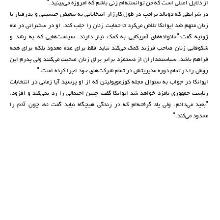
از دلایل اصلی است که من توانسته‌ام زنی باشم که امروزه می‌بینید."
در شرایطی که دونالد ترامپ در طول کارزار انتخاباتی به تبعیض جنسیتی و بدرفتار با
زنان متهم شد ایوانکا تلاش می‌کرد تا حمایت زنان را جلب کند. او در سخنرانی در ماه
ژوئیه گفت:"خانواده‌های آمریکایی به کمک نیاز دارند. سیاست‌هایی که به رشد و
شکوفایی زنان صاحب فرزند کمک می‌کند نباید فقط برای عده معدود بلکه برای همه
فراهم باشد. سیاستمداران از دستمزد برابر برای زنان صحبت می‌کنند ولی پدرم این
روش را در تمام دوره مدیریتش در تمام شرکت‌های خود اجرا کرده است."
ایوانکا در جواب به سئوال مجله کوزموپولیتن که از او پرسید آیا زمانی در انتخابات
ریاست جمهوری نامزد خواهد شد ایوانکا گفت چنین احتمالی را رد نمی‌کند و افزود:
"بعید می‌دانم. ولی یاد گرفته‌ام که در زندگی هیچگاه نباید گفت نه، چون آدم را
محدود می‌کند."