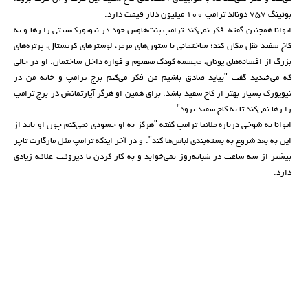
بوئینگ 757 دونالد ترامپ 100 میلیون دلار قیمت دارد.
ایوانا همچنین گفته فکر نمی‌کند ترامپ پنت‌هاوس خود در نیویورک‌سیتی را رها و به
کاخ سفید نقل مکان کند؛ ساختمانی با ستون‌های مرمر، لوسترهای کریستال، پرتره‌های
بزرگ از افسانه‌های یونان، مجسمه کودک معصوم و فواره داخل ساختمان. او در حالی
که می‌خندید گفت "بیاید صادق باشیم من فکر می‌کنم برج ترامپ و خانه من در
نیویورک بسیار بهتر از کاخ سفید باشد. برای همین او هرگز آپارتمانش در برج ترامپ
را رها نمی‌کند تا به کاخ سفید برود".
ایوانا به شوخی درباره ملانیا ترامپ گفته "هرگز به او حسودی نمی‌کنم چون او باید از
این به بعد شروع به بسته‌بندی لباس‌ها کند". و در آخر اینکه ترامپ مثل مارگارت تاچر
بیشتر از سه ساعت در شبانه‌روز نمی‌خوابد و به کار کردن تا دیروقت علاقه زیادی
دارد.