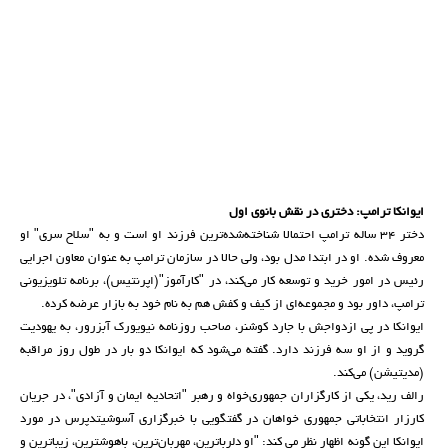
ایوانکا ترامپ: دختری در نقش بانوی اول
دختر ۳۴ ساله ترامپ احتمالا شناخته‌شده‌ترین فرزند او است و به "سلاح سری" او
معروف شده. او در ابتدا مدل بود، ولی حالا در سازمان ترامپ به عنوان معاون اجرایی
رئیس در امور خرید و توسعه کار می‌کند، در "کارآموز"(اپرنتیس)، برنامه تلویزیونی
ترامپ، داور بود و مجموعه‌ای از کیف و کفش هم به نام خود به بازار عرضه کرده.
ایوانکا در پی ازدواجش با جارد کوشنر، صاحب روزنامه نیویورک آبزرور، به یهودیت
گروید و از او سه فرزند دارد. گفته می‌شود که ایوانکا دو بار در طول روز مراقبه
(مدیتیشن) می‌کند.
رالف رید، یکی از کارگزاران جمهوری‌خواه و رهبر "اتحادیه ایمان و آزادی"، در جریان
کارزار انتخاباتی جمهوری خواهان در گفتگویی با خبرگزاری آسوشیتدپرس در مورد
ایوانکا این گونه اظهار نظر می کند: "او دلرباترین، مهربان‌ترین، باهوشترین، زیباترین و