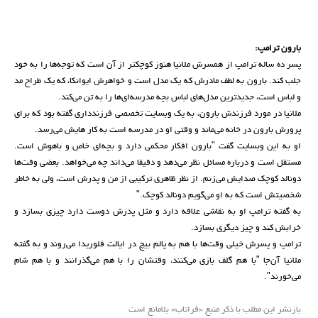
بارون ترامپ:
پسر ده ساله ترامپ از همسرش ملانیا هنوز کوچکتر از آن است که توجه‌ها را به خود
جلب کند. بارون به لطف مادرش که یک مدل است و خواهرش ایوانکا، که یک طراح مد
و لباس است، جدیدترین مدل‌های لباس بچه مدرسه‌ای‌ها را به تن می‌کند.
ملانیا در مورد فرزندش بارون، به یک وبسایت تخصصی فرزندداری گفته بود که برای
پرورش بارون در خانه می‌ماند و وقتی او در مدرسه است به کار هایش می‌رسد.
او به این وبسایت گفت "بارون افکار محکمی دارد و بچه‌ای خاص و باهوش است.
مستقل است و درباره مسائل نظر می‌دهد و دقیقا می‌داند چه می‌خواهد. بعضی وقت‌ها
دونالد کوچک صدایش می‌زنم. از نظر ظاهری ترکیبی از من و پدرش است، ولی به خاطر
شخصیتش است که به او می‌گویم دونالد کوچک."
به گفته ترامپ او به نقاشی علاقه دارد و مثل پدرش دوست دارد چیزی بسازد و
خرابش کند و چیز دیگری بسازد.
ترامپ و پسرش خیلی وقت‌ها با هم به پالم بیچ در ایالت فلوریدا می‌روند و به گفته
ملانیا آن‌جا "با هم گلف بازی می‌کنند، وقتشان را با هم می‌گذرانند و با هم شام
می‌خورند".
بازنشر این مطلب با ذکر منبع «فراتاب» بلامانع است