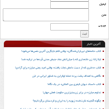
ایمیل
متن
9+4=
آخرین اخبار
کتاب «نامه‌های تیرباران‌شدگان»؛ وقتی قلم جایگزین آخرین نفس‌ها می‌شود!
لیلا زانا؛ زن خانه‌داری که با مبارزاتش نماد جنبش مدنی کُردها در ترکیه شد!
کتاب «دختری که از دست داعش نجات یافت»؛ وقتی امید یعنی مبارزه برای آزادی!
نگاهی به اهداف پشت پرده حمله اوکراین به شناور ایرانی در خزر
کتاب «اسناد دیوان کیفری بین المللی» در یک نگاه!
تداوم مبارزه در برابر زن‌ستیزترین حکومت فعلی جهان!
چگونه گنجینه غارت‌شده زیویه را به ایران و کردستان برگردانیم؟