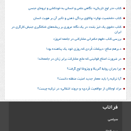
کتاب «در اوج تاریکی»؛ نگاهی علمی و انسانی به خودکشی و ترومای جنسی
کتاب «شخصیت نوکر»؛ واکاوی بردگی ذهنی و تأثیر آن بر هویت انسان
کتاب «شوق یک خیز بلند» در یک نگاه؛ مروری بر ریشه‌های شکل‎گیری جنبش کارگری در
ایران
بررسی کتاب «فهم حکمرانی مشارکتی در جامعه امروز»
د.برهم صالح؛ دیپلمات کُردی که روزی خود یک پناهنده بود!
در ضرورت اصلاح قوانینی که مانع مشارکت برابر زنان در جامعه‌اند!
چرا بحران روابط آمریکا و ونزوئلا اوج گرفت؟
آیا ترکیه را باید معمار جدید امنیت منطقه دانست؟
مراد اوجالان از «واقعیت کُردی» و «روند انتقالی» در ترکیه چیست؟
فراتاب
سیاسی