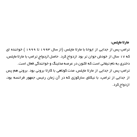
مارلا ماپلس:
ترامپ پس از جدایی از ایوانا با مارلا ماپلس (از سال 1993 تا 1999 ) خواننده ای
که 17 سال از خودش جوان تر بود ازدواج کرد. حاصل
ازدواج
ترامپ با مارلا ماپلس،
دختری به نام تیفانی است که اکنون در عرصه مدلینگ و خوانندگی فعال است.
ترامپ پس از جدایی از مارلا ماپلس، مدت کوتاهی با کارلا برونی بود. برونی هم پس
از جدایی از ترامپ، با نیکلای سارکوزی که در آن زمان رئیس جمهور فرانسه بود،
ازدواج کرد.