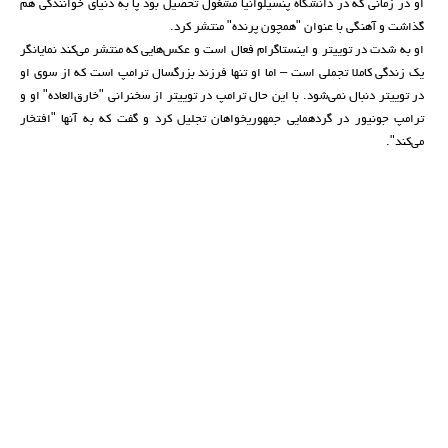
او در زمانی که در دانشگاه پنسیلوانیا مشغول تحصیل بود پا به دنیای خوانندگی هم
گذاشت و آهنگی با عنوان "همچون پرنده" منتشر کرد.
او به شدت در توییتر و اینستاگرام فعال است و عکس‌هایی که منتشر می‌کند نمایانگر
یک زندگی کاملا تجملی است – اما او تنها فرزند بزرگسال ترامپ است که از سوی او
در توییتر دنبال نمی‌شود. با این حال ترامپ در توییتر از سخنرانی "خارق‌العاده" او و
ترامپ جونیور در گردهمایی جمهوریخواهان تجلیل کرد و گفت که به آنها "افتخار
می‌کند".