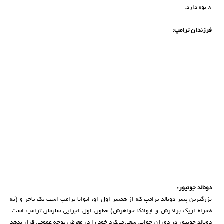
8 نوه دارد.
فرزندان ترامپ:
دونالد جونیور:
بزرگترین پسر دونالد ترامپ که از همسر اول او، ایوانا ترامپ است یک تاجر و (به
همراه اریک برادرش و ایوانکا خواهرش) معاون اول اجرایی سازمان ترامپ است.
دونالد جونیور در دوران جوانی سعی می‌کرد خود را در معرض توجه عمومی قرار ندهد