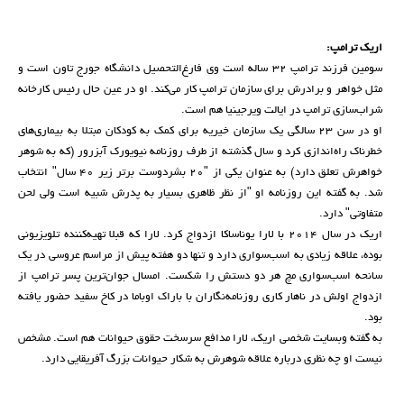
اریک ترامپ:
سومین فرزند ترامپ ۳۲ ساله است وی فارغ‌التحصیل دانشگاه جورج تاون است و
مثل خواهر و برادرش برای سازمان ترامپ کار می‌کند. او در عین حال رئیس کارخانه
شراب‌سازی ترامپ در ایالت ویرجینیا هم است.
او در سن ۲۳ سالگی یک سازمان خیریه برای کمک به کودکان مبتلا به بیماری‌های
خطرناک راه‌اندازی کرد و سال گذشته از طرف روزنامه نیویورک آبزرور (که به شوهر
خواهرش تعلق دارد) به عنوان یکی از "۲۰ بشردوست برتر زیر ۴۰ سال" انتخاب
شد. به گفته این روزنامه او "از نظر ظاهری بسیار به پدرش شبیه است ولی لحن
متفاوتی" دارد.
اریک در سال ۲۰۱۴ با لارا یوناساکا ازدواج کرد. لارا که قبلا تهیه‌کننده تلویزیونی
بوده، علاقه زیادی به اسب‌سواری دارد و تنها دو هفته پیش از مراسم عروسی در یک
سانحه اسب‌سواری مچ هر دو دستش را شکست. امسال جوان‌ترین پسر ترامپ از
ازدواج اولش در ناهار کاری روزنامه‌نگاران با باراک اوباما در کاخ سفید حضور یافته
بود.
به گفته وبسایت شخصی اریک، لارا مدافع سرسخت حقوق حیوانات هم است. مشخص
نیست او چه نظری درباره علاقه شوهرش به شکار حیوانات بزرگ آفریقایی دارد.