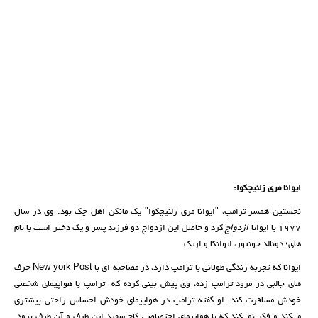
ایوانا مری زلنیچکوا:
نخستین همسر ترامپ، "ایوانا مری زلنیچکوا" یک مانکن اهل چک بود. وی در سال
1977 با ایوانا
ازدواج
کرد و حاصل این ازدواج دو فرزند پسر و یک دختر است با نام
های؛ دونالد جونیور، ایوانکا و اریک.
ایوانا که تجربه زندگی طولانی با ترامپ دارد، در مصاحبه ای با New york Post حرف
های جالبی در مرود ترامپ زده، وی پیش بینی کرده که ترامپ با هواپیمای شخصی
خودش مسافرت کند. او گفته ترامپ در هواپیمای خودش احساس راحتی بیشتری
می‌کند و فکر نمی‌کند که با هواپیمای اختصاصی کاخ سفید این طرف و آن طرف برود.