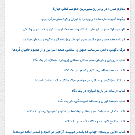
تداوم مبارزه در برابر زن‌ستیزترین حکومت فعلی جهان!
چگونه گنجینه غارت‌شده زیویه را به ایران و کردستان برگردانیم؟
تاریخچه اوتیسم از باورهای غلط تا روند شناخت آن به عنوان یک بیماری ژنتیکی
کارنامه هفدهمین دوره کلاس‌های آموزش روزنامه‌نگاری–گروه رسانه‌ای فراتاب
مرگ ناگهانی دشمن سرسخت جمهوری اسلامی، متحد اسرائیل و از معدود حامیان کُردها
کتاب «ارزیابی و درمان عدم تعادل عضلانی (رویکرد جاندا)» در یک نگاه
کتاب «جامعه شناسی» آنتونی گیدنز در یک نگاه
در کتاب «زاگرس و جنگل» می‌خوانیم: مرگ جنگل مرگ انسانیت است!
کتاب «رساله در تاریخ ادیان» در یک نگاه
کتاب «جامعه ایران و مسئله هم‌بستگی» در یک نگاه
کتاب «تجلی مسئولیت بین المللی دولت‌ها در تداوم نظم جهانی» در یک نگاه
کتاب «تاریخ گم‌شده و ناگفته کُرد» در یک نگاه
کتاب «دلیل پریدنم»؛ جهانی که بلندتر می‌بیند، آرام‌تر می‌شنود و کندتر ادامه می‌دهد!