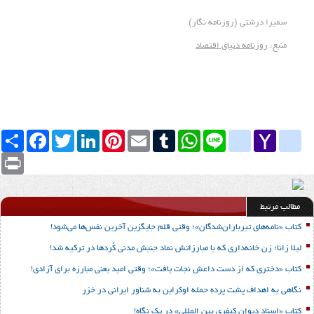
سمیرا درشتی (روزنامه نگار)
منبع:
روزنامه دنیای اقتصاد
Yahoo
yahoo_messenger
Line
google_bookmarks
WhatsApp
Tumblr
Email
Pinterest
LinkedIn
Twitter
Facebook
اشتراک
Mail
Print
مطالب مرتبط
کتاب «نامه‌های تیرباران‌شدگان»؛ وقتی قلم جایگزین آخرین نفس‌ها می‌شود!
لیلا زانا؛ زن خانه‌داری که با مبارزاتش نماد جنبش مدنی کُردها در ترکیه شد!
کتاب «دختری که از دست داعش نجات یافت»؛ وقتی امید یعنی مبارزه برای آزادی!
نگاهی به اهداف پشت پرده حمله اوکراین به شناور ایرانی در خزر
کتاب «اسناد دیوان کیفری بین المللی» در یک نگاه!