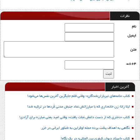
نظرات
نام
ایمیل
متن
8+4=
آخرین اخبار
کتاب «نامه‌های تیرباران‌شدگان»؛ وقتی قلم جایگزین آخرین نفس‌ها می‌شود!
لیلا زانا؛ زن خانه‌داری که با مبارزاتش نماد جنبش مدنی کُردها در ترکیه شد!
کتاب «دختری که از دست داعش نجات یافت»؛ وقتی امید یعنی مبارزه برای آزادی!
نگاهی به اهداف پشت پرده حمله اوکراین به شناور ایرانی در خزر
کتاب «اسناد دیوان کیفری بین المللی» در یک نگاه!