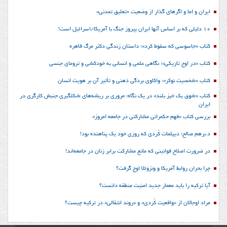
ایران و اما و اگرهای گذار از وضعیت «تعلیق تمدنی»
10 دلیلی که بر اساس آنها ایران پیروز جنگ با آمریکا/اسرائیل است!
کتاب «جاسوسی که سقوط کرد»؛ داستان زندگی دکتر مرگ قاهره
کتاب «در اوج تاریکی»؛ نگاهی علمی و انسانی به خودکشی و ترومای جنسی
کتاب «شخصیت نوکر»؛ واکاوی بردگی ذهنی و تأثیر آن بر هویت انسان
کتاب «شوق یک خیز بلند» در یک نگاه؛ مروری بر ریشه‌های شکل‎گیری جنبش کارگری در
ایران
بررسی کتاب «فهم حکمرانی مشارکتی در جامعه امروز»
د.برهم صالح؛ دیپلمات کُردی که روزی خود یک پناهنده بود!
در ضرورت اصلاح قوانینی که مانع مشارکت برابر زنان در جامعه‌اند!
چرا بحران روابط آمریکا و ونزوئلا اوج گرفت؟
آیا ترکیه را باید معمار جدید امنیت منطقه دانست؟
مراد اوجالان از «واقعیت کُردی» و «روند انتقالی» در ترکیه چیست؟