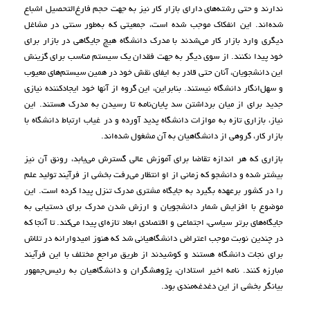
ندارند و حتی رشته‌های دارای بازار کار نیز به جهت حجم فارغ‌التحصیل اشباع
شده‌اند. این انفکاک موجب شده است، جمعیتی که به‌طور سنتی در مشاغل
دیگری وارد بازار کار می‌شدند با مدرک دانشگاه هیچ جایگاهی در بازار برای
خود پیدا نکنند. از سوی دیگر به جهت فقدان یک سیستم مناسب برای گزینش
این دانشجویان، آنان حتی قادر به ایفای نقش خود در همین سیستم‌های معیوب
و سهل‌انگار دانشگاه نیستند. بنابراین، این گروه از آنها خود ایجاد‌کننده نیازی
جدید برای از میان برداشتن سد پایان‌نامه تا رسیدن به مدرک هستند. این
نیاز، بازاری تازه به موازات دانشگاه پدید آورده و در غیاب ارتباط دانشگاه با
بازار کار، گروهی از دانشگاهیان به آن مشغول شده‌اند.
بازاری که هر اندازه تقاضا برای آموزش عالی گسترش می‌یابد، رونق آن نیز
بیشتر شده و دانشجو که زمانی از او انتظار می‌رفت بخشی از فرآیند تولید علم
را در کشور برعهده ‌بگیرد به جایگاه مشتری مدرک تنزل پیدا کرده است. این
موضوع با افزایش شمار دانشجویان و ارزش شدن مدرک برای دستیابی به
جایگاه‌های برتر سیاسی، اجتماعی و اقتصادی ابعاد تازه‌ای پیدا می‌کند. تا آنجا که
در چندین نوبت موجب اعتراض دانشگاهیانی شد که هنوز امیدوارانه در تلاش
برای نجات دانشگاه هستند و کوشیدند از طریق مراجع مختلف با این فرآیند
مبارزه کنند. نامه اخیر استادان، پژوهشگران و دانشگاهیان به رئیس‌جمهور
بیانگر بخشی از این دغدغه‌مندی بود.