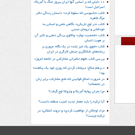
10 دلیلی که بر اساس آنها ایران پیروز جنگ با آمریکا/
اسرائیل است!
کتاب «جاسوسی که سقوط کرد»؛ داستان زندگی دکتر
مرگ قاهره
کتاب «در اوج تاریکی»؛ نگاهی علمی و انسانی به
خودکشی و ترومای جنسی
کتاب «شخصیت نوکر»؛ واکاوی بردگی ذهنی و تأثیر آن
بر هویت انسان
کتاب «شوق یک خیز بلند» در یک نگاه؛ مروری بر
ریشه‌های شکل‎گیری جنبش کارگری در ایران
بررسی کتاب «فهم حکمرانی مشارکتی در جامعه امروز»
د.برهم صالح؛ دیپلمات کُردی که روزی خود یک پناهنده
بود!
در ضرورت اصلاح قوانینی که مانع مشارکت برابر زنان
در جامعه‌اند!
چرا بحران روابط آمریکا و ونزوئلا اوج گرفت؟
آیا ترکیه را باید معمار جدید امنیت منطقه دانست؟
مراد اوجالان از «واقعیت کُردی» و «روند انتقالی» در
ترکیه چیست؟