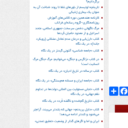
برگردانیم؟
تاریخچه اوتیسم از باورهای غلط تا روند شناخت آن به
عنوان یک بیماری ژنتیکی
کارنامه هفدهمین دوره کلاس‌های آموزش
روزنامه‌نگاری–گروه رسانه‌ای فراتاب
مرگ ناگهانی دشمن سرسخت جمهوری اسلامی، متحد
اسرائیل و از معدود حامیان کُردها
کتاب «ارزیابی و درمان عدم تعادل عضلانی (رویکرد
جاندا)» در یک نگاه
کتاب «جامعه شناسی» آنتونی گیدنز در یک نگاه
در کتاب «زاگرس و جنگل» می‌خوانیم: مرگ جنگل مرگ
انسانیت است!
کتاب «رساله در تاریخ ادیان» در یک نگاه
کتاب «جامعه ایران و مسئله هم‌بستگی» در یک نگاه
Faceboo
اشتراک
کتاب «تجلی مسئولیت بین المللی دولت‌ها در تداوم
نظم جهانی» در یک نگاه
کتاب «تاریخ گم‌شده و ناگفته کُرد» در یک نگاه
کتاب «دلیل پریدنم»؛ جهانی که بلندتر می‌بیند، آرام‌تر
می‌شنود و کندتر ادامه می‌دهد!
ایران و اما و اگرهای گذار از وضعیت «تعلیق تمدنی»