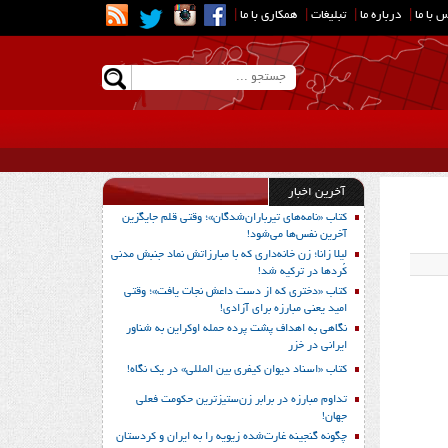
 با ما
|
درباره ما
|
تبلیغات
|
همکاری با ما
|
آخرین اخبار
کتاب «نامه‌های تیرباران‌شدگان»؛ وقتی قلم جایگزین
آخرین نفس‌ها می‌شود!
لیلا زانا؛ زن خانه‌داری که با مبارزاتش نماد جنبش مدنی
کُردها در ترکیه شد!
کتاب «دختری که از دست داعش نجات یافت»؛ وقتی
امید یعنی مبارزه برای آزادی!
نگاهی به اهداف پشت پرده حمله اوکراین به شناور
ایرانی در خزر
کتاب «اسناد دیوان کیفری بین المللی» در یک نگاه!
تداوم مبارزه در برابر زن‌ستیزترین حکومت فعلی
جهان!
چگونه گنجینه غارت‌شده زیویه را به ایران و کردستان