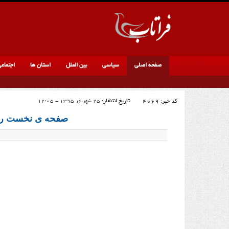
صفحه اصلی
سیاسی
بین الملل
استان ها
اجتماع
کد خبر:
4069
تاریخ انتشار:
25 شهریور 1395 - 12:05
صفحه ی نخست روزنامه