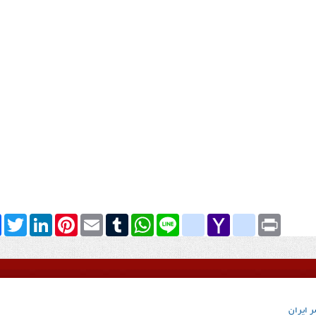
k
Twitter
LinkedIn
Pinterest
Email
Tumblr
WhatsApp
google_bookmarks
Line
yahoo_messenger
Yahoo
Print
Mail