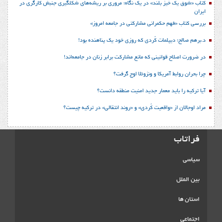
کتاب «شوق یک خیز بلند» در یک نگاه؛ مروری بر ریشه‌های شکل‎گیری جنبش کارگری در
ایران
بررسی کتاب «فهم حکمرانی مشارکتی در جامعه امروز»
د.برهم صالح؛ دیپلمات کُردی که روزی خود یک پناهنده بود!
در ضرورت اصلاح قوانینی که مانع مشارکت برابر زنان در جامعه‌اند!
چرا بحران روابط آمریکا و ونزوئلا اوج گرفت؟
آیا ترکیه را باید معمار جدید امنیت منطقه دانست؟
مراد اوجالان از «واقعیت کُردی» و «روند انتقالی» در ترکیه چیست؟
فراتاب
سیاسی
بین الملل
استان ها
اجتماعی