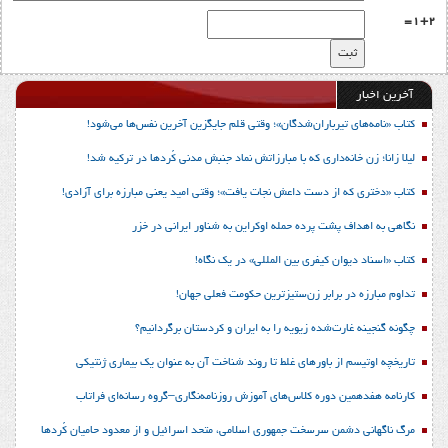
1+2=
آخرین اخبار
کتاب «نامه‌های تیرباران‌شدگان»؛ وقتی قلم جایگزین آخرین نفس‌ها می‌شود!
لیلا زانا؛ زن خانه‌داری که با مبارزاتش نماد جنبش مدنی کُردها در ترکیه شد!
کتاب «دختری که از دست داعش نجات یافت»؛ وقتی امید یعنی مبارزه برای آزادی!
نگاهی به اهداف پشت پرده حمله اوکراین به شناور ایرانی در خزر
کتاب «اسناد دیوان کیفری بین المللی» در یک نگاه!
تداوم مبارزه در برابر زن‌ستیزترین حکومت فعلی جهان!
چگونه گنجینه غارت‌شده زیویه را به ایران و کردستان برگردانیم؟
تاریخچه اوتیسم از باورهای غلط تا روند شناخت آن به عنوان یک بیماری ژنتیکی
کارنامه هفدهمین دوره کلاس‌های آموزش روزنامه‌نگاری–گروه رسانه‌ای فراتاب
مرگ ناگهانی دشمن سرسخت جمهوری اسلامی، متحد اسرائیل و از معدود حامیان کُردها