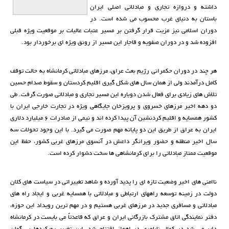
داشته و دروازه تجاری و مبادلاتی اصلی ایران
باستان به دنیای غرب محسوب می شده است. در
دوران اسلامی نیز مزیت قرار گرفتن بر مسیر عتبات عالیات بر موقعیت ویژه قبلی
افزوده شد و در دوران صفویه و قاجار این مسیر از رونق ویژه ای برخوردار بود.
هر چند در دوران حکمرانی رژیم بعث عراق، مرزهای مبادلاتی کرمانشاه به حالت توقف
کامل درآمدند ولی از همان سال های شکل گیری اقلیم کردستان و سقوط صدام حسین
تلاش های زیادی برای فعال شدن دوباره این مسیر تجاری و مبادلاتی صورت گرفت. طی
دو دهه اخیر مرزهای خسروی و پرویزخان جایگاهی ویژه در تجارت خارجی ایران با
کشور همسایه و اقلیم کردنشین آن پیدا کرده اند و نیمی از صادرات 6 میليارد دلاری
ایران به عراق از طریق این دو پایانه مهم صورت می گیرد. با این وجود تحولات سه
سال اخیر منطقه و حضور ویرانگر داعش در آنسوی مرزهای غربی کشور، حفظ این
موقعیت ممتاز مبادلاتی را برای کرمانشاهی ها سخت دشوار کرده است.
ناامنی های اخیر وضعیت تازه ای را پدید آورده و شاهد تغییراتی در سیاست های کلان
دولت در زمینه توسعه راههای ارتباطی و مبادلاتی با همسایه غربی و ایجاد راه های
مبادلاتی و مسافری جدید در مرزهاي غربي هستیم و در مهم ترين رويداد اين حوزه،
دفتر نمایندگی اتاق مشترک بازرگانی ایران و عراق كه قاعدتاً مي بايست در كرمانشاه