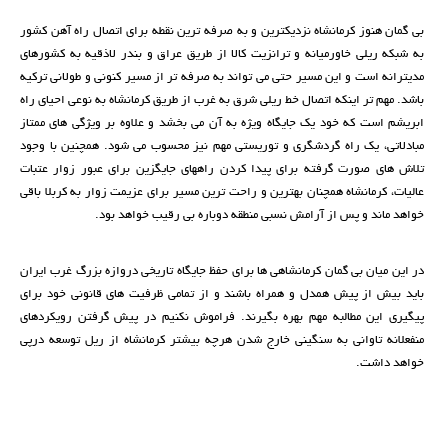
بی گمان هنوز کرمانشاه نزدیکترین و به صرفه ترین نقطه برای اتصال راه آهن کشور
به شبکه ریلی خاورمیانه و ترانزیت کالا از طریق عراق و بندر لاذقیه به کشورهای
مدیترانه است و این مسیر حتی مي تواند به صرفه تر از مسیر کنونی و طولانی ترکیه
باشد. مهم تر اینکه اتصال خط ریلی شرق به غرب از طریق کرمانشاه به نوعی احیای راه
ابریشم است که خود یک جایگاه ویژه به آن می بخشد و علاوه بر ویژگی های ممتاز
مبادلاتی، یک راه گردشگری و توریستی مهم نیز محسوب می شود. همچنین با وجود
تلاش های صورت گرفته برای پیدا کردن راههای جایگزین برای عبور زوار عتبات
عالیات، کرمانشاه همچنان بهترین و راحت ترین مسیر برای عزیمت زوار به کربلا باقی
خواهد ماند و پس از آرامش نسبی منطقه دوباره بی رقیب خواهد بود.
در این میان بی گمان کرمانشاهی ها برای حفظ جایگاه تاریخی دروازه بزرگ غرب ایران
باید بیش از پیش همدل و همراه باشند و از تمامی ظرفیت های قانونی خود برای
پیگیری این مطالبه مهم بهره بگیرند. فراموش نكنيم در پيش گرفتن رويكردهاي
منفعلانه تاواني به سنگيني خارج شدن هرچه بيشتر كرمانشاه از ريل توسعه درپي
خواهد داشت.