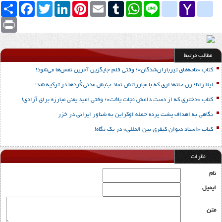
Yahoo
yahoo_messenger
Line
google_bookmarks
WhatsApp
Tumblr
Email
Pinterest
LinkedIn
Twitter
Facebook
اشتراک
Mail
Print
مطالب مرتبط
کتاب «نامه‌های تیرباران‌شدگان»؛ وقتی قلم جایگزین آخرین نفس‌ها می‌شود!
لیلا زانا؛ زن خانه‌داری که با مبارزاتش نماد جنبش مدنی کُردها در ترکیه شد!
کتاب «دختری که از دست داعش نجات یافت»؛ وقتی امید یعنی مبارزه برای آزادی!
نگاهی به اهداف پشت پرده حمله اوکراین به شناور ایرانی در خزر
کتاب «اسناد دیوان کیفری بین المللی» در یک نگاه!
نظرات
نام
ایمیل
متن