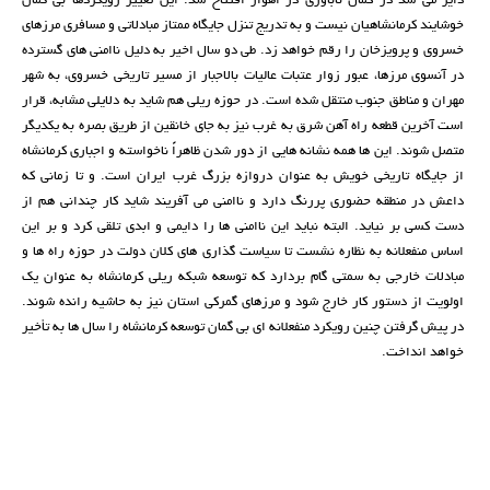
داير مي شد در كمال ناباوري در اهواز افتتاح شد. اين تغییر رویکردها بی گمان
خوشایند کرمانشاهیان نیست و به تدريج تنزل جايگاه ممتاز مبادلاتي و مسافري مرزهاي
خسروي و پرويزخان را رقم خواهد زد. طی دو سال اخیر به دلیل ناامنی های گسترده
در آنسوی مرزها، عبور زوار عتبات عالیات بالاجبار از مسیر تاریخی خسروی، به شهر
مهران و مناطق جنوب منتقل شده است. در حوزه ریلی هم شاید به دلایلی مشابه، قرار
است آخرین قطعه راه آهن شرق به غرب نیز به جای خانقین از طریق بصره به یکدیگر
متصل شوند. این ها همه نشانه هایی از دور شدن ظاهراً ناخواسته و اجباری کرمانشاه
از جایگاه تاریخی خویش به عنوان دروازه بزرگ غرب ایران است. و تا زمانی که
داعش در منطقه حضوری پررنگ دارد و ناامنی می آفریند شاید کار چندانی هم از
دست کسی بر نیاید. البته نباید این ناامنی ها را دایمی و ابدي تلقی کرد و بر این
اساس منفعلانه به نظاره نشست تا سیاست گذاری های کلان دولت در حوزه راه ها و
مبادلات خارجي به سمتی گام بردارد که توسعه شبکه ریلی کرمانشاه به عنوان یک
اولویت از دستور کار خارج شود و مرزهاي گمركي استان نيز به حاشيه رانده شوند.
در پیش گرفتن چنین رویکرد منفعلانه ای بی گمان توسعه کرمانشاه را سال ها به تأخیر
خواهد انداخت.