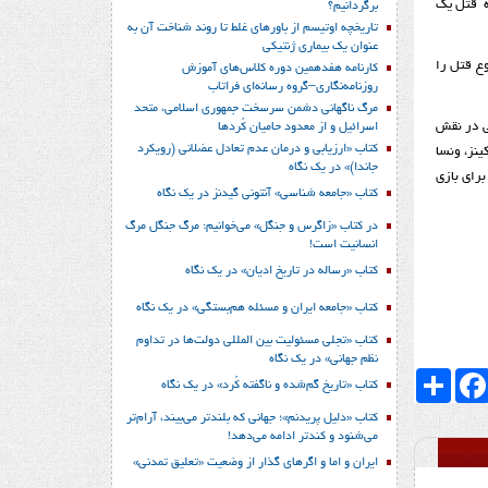
باره قتل یک
برگردانیم؟
تاریخچه اوتیسم از باورهای غلط تا روند شناخت آن به
عنوان یک بیماری ژنتیکی
ضوع قتل را
کارنامه هفدهمین دوره کلاس‌های آموزش
روزنامه‌نگاری–گروه رسانه‌ای فراتاب
مرگ ناگهانی دشمن سرسخت جمهوری اسلامی، متحد
زی آلبرت فینی در نقش
اسرائیل و از معدود حامیان کُردها
کتاب «ارزیابی و درمان عدم تعادل عضلانی (رویکرد
ینز، ونسا
جاندا)» در یک نگاه
ایزه اسکار شد. اینگرید برگمن برای بازی
کتاب «جامعه شناسی» آنتونی گیدنز در یک نگاه
در کتاب «زاگرس و جنگل» می‌خوانیم: مرگ جنگل مرگ
انسانیت است!
کتاب «رساله در تاریخ ادیان» در یک نگاه
کتاب «جامعه ایران و مسئله هم‌بستگی» در یک نگاه
کتاب «تجلی مسئولیت بین المللی دولت‌ها در تداوم
نظم جهانی» در یک نگاه
Faceboo
اشتراک
کتاب «تاریخ گم‌شده و ناگفته کُرد» در یک نگاه
کتاب «دلیل پریدنم»؛ جهانی که بلندتر می‌بیند، آرام‌تر
می‌شنود و کندتر ادامه می‌دهد!
ایران و اما و اگرهای گذار از وضعیت «تعلیق تمدنی»