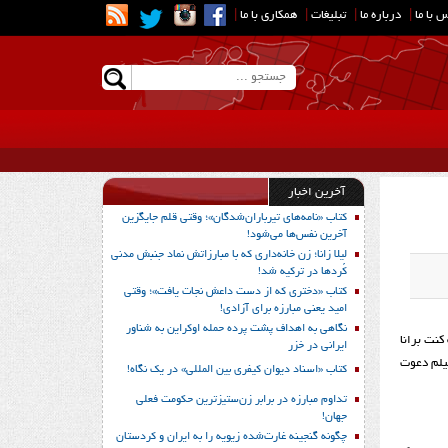
 با ما
|
درباره ما
|
تبلیغات
|
همکاری با ما
|
آخرین اخبار
کتاب «نامه‌های تیرباران‌شدگان»؛ وقتی قلم جایگزین
آخرین نفس‌ها می‌شود!
لیلا زانا؛ زن خانه‌داری که با مبارزاتش نماد جنبش مدنی
کُردها در ترکیه شد!
کتاب «دختری که از دست داعش نجات یافت»؛ وقتی
امید یعنی مبارزه برای آزادی!
نگاهی به اهداف پشت پرده حمله اوکراین به شناور
کنت برانا
ایرانی در خزر
یلم دعوت
کتاب «اسناد دیوان کیفری بین المللی» در یک نگاه!
تداوم مبارزه در برابر زن‌ستیزترین حکومت فعلی
جهان!
چگونه گنجینه غارت‌شده زیویه را به ایران و کردستان