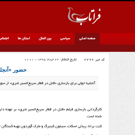
صفحه اصلی
سیاسی
بین الملل
استان ها
اجتماع
کد خبر:
2299
تاریخ انتشار:
22 خرداد 1395 - 01:01
حضور «آنجلین
آنجلینا جولی برای بازسازی «قتل در قطار سریع‌السیر شرق» از س
کارگردانی بازسازی فیلم «قتل در قطار سریع‌السیر شرق» بر عهده دار
شده است.
کنت برانا، ریدلی اسکات، سیمون کینبرگ و مارک گوردون تهیه کنندگان 