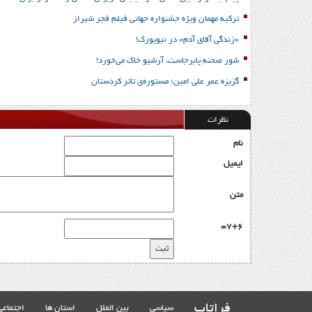
ترکیه مهمان ویژه جشنواره جهانی فیلم فجر شیراز
«زندگی آقای آدم» در نیویورک!
شور صحنه پابرجاست، آرشیو خاک می‌خورد!
گزیزه عمر علی امین؛ مستوره‌ی تاتر کردستان
نظرات
نام
ایمیل
متن
7+6=
فراتاب
سیاسی
بین الملل
استان ها
اجتماعی