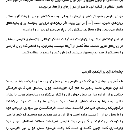
برداشت کرد و چنین باوری را نیز میان نسل نوین جا انداخته‌اند. هرچند، مرحوم دکتر
ناصر انقطاع در کتاب خود با عنوان در ژرفای واژه‌ها، می‌نویسد:
«زبان پارسی هم‌خانواده‌ی زبان‌های اروپایی و، به گفته‌ی برخی پژوهندگان، ‹مادر
زبان‌های لاتین› است [...] بر این ‌پایه، اگر زبان‌های اروپایی بتوانند برای پدیده‌های
دانش‌های نوین واژه بسازند، بی‌گمان زبان پارسی هم این توان را دارد.»
از این نوشته‌ی ایشان، می‌توان نتیجه گرفت که اگر توانایی واژه‌سازی فارسی بیشتر
از زبان‌های غربی نباشد، قطعاً کمتر از آن‌ها نیست. بنابراین، به کسانی که زبان فارسی
را دست‌کم گرفته‌اند پیشنهاد می‌شود که زبان خود را عمیق‌تر مطالعه کنند.
چشم‌اندازی بر آینده‌ی فارسی
با نگاهی بر عوامل کم‌رنگ شدن فارسی میان نسل نوین، به این هوده خواهیم رسید
که این عوامل مانند زنجیر به هم گره خورده‌اند: چون رسانه‌ی ملی کالای فرهنگی
جذابی برای ارائه ندارد، نسل جوان آن را کنار می‌گذارد؛ رسانه‌های غربی با نشان
دادن زیبایی‌ها و جذابیت‌های فرهنگ خود جوانان ما را سمت خود می‌کشند؛
ازآنجایی‌که رسانه‌‌ی ملی کنار گذاشته شده است، فرهنگستان نیز تنها پل ارتباطی خود
را با نسل جوان از دست داده است و از آن طرف، عده‌ای هم هستند که خودِ فارسی
را کوچک می‌پندارند و گمان می‌برند فارسی نمی‌تواند همانند همتاهای غربی خود
واژه‌سازی کند؛ چنین گمانه‌ای است که باعث می‌شود نسل جوان نیز فارسی را