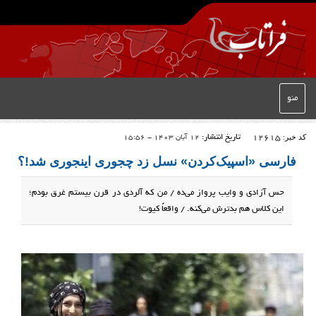
منو
کد خبر:
12615
تاریخ انتشار:
12 آبان 1403 - 15:56
فارسی «اسپیک‌کردن» نسل زد چجوری اینجوری شد!؟
حس آزادی و وایب پرواز می‌ده / من که آلردی در قرن بیستم غرق بودم؛
این کلاس هم بدترش می‌کنه. / واقعاً کیوت!