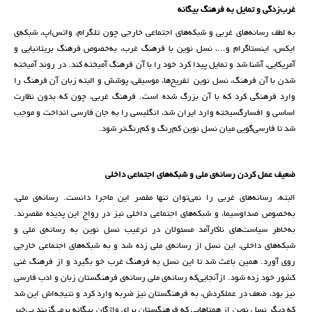
غرب‌زدگی و تمایل به فرهنگ بیگانه
به لطف رسانه‌های غربی و شبکه‌های اجتماعی خارجی چون تلگرام، واتس‌اپ، شبکه‌ی
ایکس، اینستاگرام و...، نسل نوین با فرهنگ غرب، به‌خصوص فرهنگ بریتانیایی و
آمریکایی، آشنا شد و تمایل پیدا کرد خود را با آن فرهنگ آمیخته کند. در روند آمیخته
شدن با آن فرهنگ، نسل نوین تفریح‌ها، موسیقی، پوشش و البته زبان آن فرهنگ را
وارد فرهنگی کرد که با آن بزرگ شده است. فرهنگ غربی، چون که بدون نظارت
اساسی و افسارگسیخته وارد ایران شد، انگلیسی را به جان فارسی انداخت و موجب
شد تا فارسی‌گویی میان نسل نوین کم‌رنگ و کم‌رنگ‌تر شود.
ضعیف عمل کردن رسانه‌‌ی ملی و شبکه‌های اجتماعی داخلی
البته، رسانه‌های غربی را نمی‌توان تنها مقصر این ماجرا دانست. رسانه‌ی ملی،
به‌خصوص صداوسیما، و شبکه‌‌های اجتماعی داخلی نیز در رواج این پدیده مقصرند.
به‌خاطر سیاست‌های ناکارآمد مسئولان در ترغیب نسل نوین به رسانه‌ی ملی و
شبکه‌های داخلی، این نسل از رسانه‌ی ملی زده شد و به شبکه‌های اجتماعی خارجی
روی آورد. همین باعث شد تا این نسل به فرهنگ غرب خو بگیرد و از فرهنگ غنی
کشور خود زده شود. ازآنجایی‌که رسانه‌ی ملی رسانه‌ی فرهنگستان زبان و ادب فارسی
نیز بود، ضعف در عملکردش، به فرهنگستان نیز ضربه وارد کرد و نتیجه‌اش این شد
که دیگر نسل نوین از همتاهایی که فرهنگستان برای واژگان بیگانه‌ برمی‌گزیند بی‌خبر