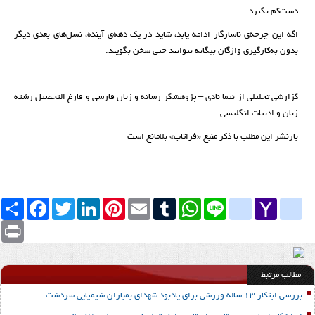
دست‌کم بگیرد.
اگه این چرخه‌ی ناسازگار ادامه یابد، شاید در یک دهه‌ی آینده، نسل‌های بعدی دیگر
بدون به‌کارگیری واژگان بیگانه نتوانند حتی سخن بگویند.
گزارشی تحلیلی از نیما نادی – پژوهشگر رسانه و زبان فارسی و فارغ التحصیل رشته
زبان و ادبیات انگلیسی
بازنشر این مطلب با ذکر منبع «فراتاب» بلامانع است
Yahoo
yahoo_messenger
Line
google_bookmarks
WhatsApp
Tumblr
Email
Pinterest
LinkedIn
Twitter
Facebook
اشتراک
Mail
Print
مطالب مرتبط
بررسی ابتکار 13 ساله ورزشی برای یادبود شهدای بمباران شیمیایی سردشت