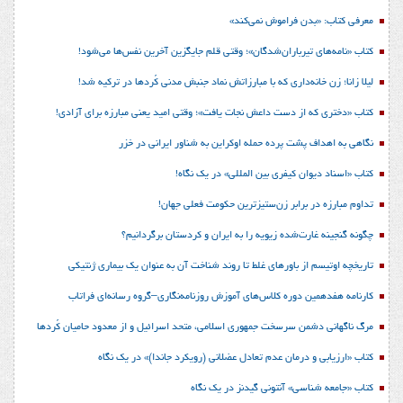
معرفی کتاب: «بدن فراموش نمی‌کند»
کتاب «نامه‌های تیرباران‌شدگان»؛ وقتی قلم جایگزین آخرین نفس‌ها می‌شود!
لیلا زانا؛ زن خانه‌داری که با مبارزاتش نماد جنبش مدنی کُردها در ترکیه شد!
کتاب «دختری که از دست داعش نجات یافت»؛ وقتی امید یعنی مبارزه برای آزادی!
نگاهی به اهداف پشت پرده حمله اوکراین به شناور ایرانی در خزر
کتاب «اسناد دیوان کیفری بین المللی» در یک نگاه!
تداوم مبارزه در برابر زن‌ستیزترین حکومت فعلی جهان!
چگونه گنجینه غارت‌شده زیویه را به ایران و کردستان برگردانیم؟
تاریخچه اوتیسم از باورهای غلط تا روند شناخت آن به عنوان یک بیماری ژنتیکی
کارنامه هفدهمین دوره کلاس‌های آموزش روزنامه‌نگاری–گروه رسانه‌ای فراتاب
مرگ ناگهانی دشمن سرسخت جمهوری اسلامی، متحد اسرائیل و از معدود حامیان کُردها
کتاب «ارزیابی و درمان عدم تعادل عضلانی (رویکرد جاندا)» در یک نگاه
کتاب «جامعه شناسی» آنتونی گیدنز در یک نگاه