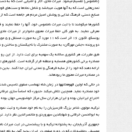
(ناملموس) تقسیم می­شود. میراث مادی، آثار و اشیایی است که به دس
تمدن‌هایی است که به آن­ها هویت می­بخشد و شامل نمادها و سنت‌های قوم
صنایع دستی، فرهنگ غذایی و پوشش اصیل مردم هر جامعه است که از ن
کشورها می­کوشند تا با ثبت میراث ناملموس خود، آن­ها را حفظ نمایند و
معرفی نمایند. به طور کلی حفظ میراث معنوی دشوارتر از میراث ما
یونسکو
دو پرونده «جشن مهرگان» به صورت مشترک با تاجیکستان و ساختن و 
طبق مقررات، هر کشوری سالانه یک سهمیه برای ثبت دارد. از این رو 
مصادره برخی کشورهای همسایه و منطقه قرار گرفته است. کشورهای تازه ا
ارائه دهند که خود را از سایه فرهنگی و تمدنی ایران جدا کنند. بدین 
در مصادره میراث معنوی ما ربوده­اند.
در حالی که اولین قهوه­خانه­ها در زمان شاه تهماسب صفوی تاسیس شدند،
خود مصادره نماید. همچنین تلاش می­کند «تنبور» که اساساً سازی عرفا
اختراع ایرانیان بوده و ایران هزاران سال مرکز خوشنویسی جهان بوده ا
ترکیه، مولوی، شاعر بزرگ فارسی­زبان را به نام خود مصادره و ثبت نمو
به ابوالحسن خرقانی و شهاب­الدین سهروردی و ملانصرالدین نظر دارد. ترکیه
جمهوری آذربایجان، به پشتوانه ترکیه و با پیش­دستی در ثبت میراث نا
موسیقی «عاشیق‌لار» که در دوره صفوی در ایران پدید آمد، به نام خود 