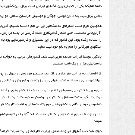
دلمه هم که یکی از قدیمی‌ترین غذاهای ایرانی است برای این کشور ثب
تلاش برای ثبت یلدا، نان لواش، چوگان و موسیقی خراسان شمالی، موارد د
همچنین لازم است اشاره­ای به مشاهیر ایرانی هم داشته باشیم. آذربایجا
آذربایجانی دانست. حتی اشعار کاشی‌کاری شده فارسی بر بدنه مزارش در
را نشانه رفته بود. این کشور که در ایران­ستیزی و فارسی­زدایی بودجه ص
جنگل­های هیرکانی را هم به نام خود ثبت نماید.
بادگیر، توسط امارات متحده عربی ثبت شد. کشورهای عربی، به خواجه نص
داستان­های هزار و یک شب، هستند.
قزاقستان به فارابی نظر دارد و اگر دیر بجنبیم فردوسی و بیهقی و پو
چهاشنبه­سوری و مصادره شخصیت­هایی چون زرتشت و کوروش و خاقانی و عب
بی‌توجهی یا کم­توجهی مسئولان کشورمان، سبب شده تا کشورهای برآمده از
بردارند. گرچه ثبت مستقل یک اثر در یونسکو محدودیت دارد؛ اما در 
ناملموس خود را گاهی با کشورهایی چون تاجیکستان و افغانستان که قرابت
با این اوصاف، برای ثبت جهانی یک اثر، نخست باید آن­ها را در تقویم کشور
شوند.
دوم، باید دستگاه­ها­ی مربوطه شامل وزارت خارجه، وزارت میراث فرهنگ