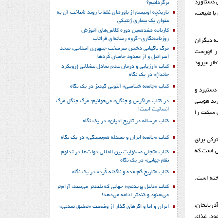
 دستاورد
برگردانیم؟
تاریخچه اوتیسم از باورهای غلط تا روند شناخت آن به
با طبیعت،
عنوان یک بیماری ژنتیکی
کارنامه هفدهمین دوره کلاس‌های آموزش
روزنامه‌نگاری–گروه رسانه‌ای فراتاب
به دیگران
مرگ ناگهانی دشمن سرسخت جمهوری اسلامی، متحد
در فهرست
اسرائیل و از معدود حامیان کُردها
 انتظار می­رود
کتاب «ارزیابی و درمان عدم تعادل عضلانی (رویکرد
جاندا)» در یک نگاه
کتاب «جامعه شناسی» آنتونی گیدنز در یک نگاه
دستبرد و
در کتاب «زاگرس و جنگل» می‌خوانیم: مرگ جنگل مرگ
رند هویتی
انسانیت است!
ی سبقت را
کتاب «رساله در تاریخ ادیان» در یک نگاه
کتاب «جامعه ایران و مسئله هم‌بستگی» در یک نگاه
ترکی برای
سی است که
کتاب «تجلی مسئولیت بین المللی دولت‌ها در تداوم
نظم جهانی» در یک نگاه
کتاب «تاریخ گم‌شده و ناگفته کُرد» در یک نگاه
اخته است.
کتاب «دلیل پریدنم»؛ جهانی که بلندتر می‌بیند، آرام‌تر
می‌شنود و کندتر ادامه می‌دهد!
ذربایجان،
ایران و اما و اگرهای گذار از وضعیت «تعلیق تمدنی»
مود. غذای