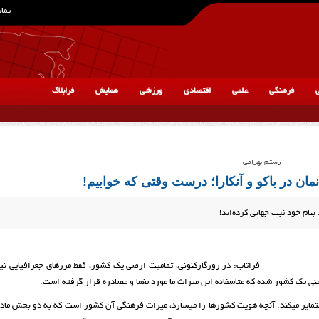
تماس
ی
فرهنگی
علمی
اقتصادی
ورزشی
همایش
فرابلاگ
رستم بهرامی
انمان در باکو و آنکارا؛ درست وقتی که خوابیم!
بنام خود ثبت جهانی کرده‌اند!
فراتاب: در روزگارکنونی، تمامیت ارضی یک کشور، فقط مرزهای جغرافیایی نی
ی یک کشور شده که متاسفانه این میراث ما مورد یغما و مصادره قرار گرفته است.
مایز می­کند. آنچه هویت کشورها را می­سازد، میراث فرهنگی آن کشور است که به دو بخش ماد