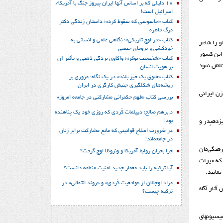
10 دلیلی که بر اساس آنها ایران پیروز جنگ با آمریکا/
اسرائیل است!
کتاب «جاسوسی که سقوط کرد»؛ داستان زندگی دکتر
مرگ قاهره
کتاب «در اوج تاریکی»؛ نگاهی علمی و انسانی به
و را شاعر
خودکشی و ترومای جنسی
 این کشور
کتاب «شخصیت نوکر»؛ واکاوی بردگی ذهنی و تأثیر آن
تلاش نمود
بر هویت انسان
کتاب «شوق یک خیز بلند» در یک نگاه؛ مروری بر
ریشه‌های شکل‎گیری جنبش کارگری در ایران
زن ایرانی
بررسی کتاب «فهم حکمرانی مشارکتی در جامعه امروز»
د.برهم صالح؛ دیپلمات کُردی که روزی خود یک پناهنده
بود!
ده­بِدر و
در ضرورت اصلاح قوانینی که مانع مشارکت برابر زنان
در جامعه‌اند!
رهنگی‌مان
چرا بحران روابط آمریکا و ونزوئلا اوج گرفت؟
که میراث
آیا ترکیه را باید معمار جدید امنیت منطقه دانست؟
مایند.
مراد اوجالان از «واقعیت کُردی» و «روند انتقالی» در
آثار آگاه
ترکیه چیست؟
یسیون­های