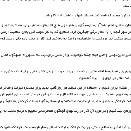
ت شد.
یگری بودند که قصد ثبت مستقل آن­ها را داشت، اما ناکام ماند.
ن، نظامی، شاعر بلندآوازه پارسی­گوی را هم بدون هیچ اشاره­ای به نام ایران، مصادره نمود و ا
 شهر گنجه را با اشعار ترکی جایگزین کرد. اشعاری که به نظر دولت آذربایجان، تمامیت ارضی
رف می­کند، خیز برداشت تا «شاهنامه» را نیز به نام خود کند. کار آذربایجان به جایی رسید که 
یرالدین توسی و حتی خیام چشم دوخته­اند و در تلاش برای ثبت نام «شهرزاد قصه­گو»، همان 
ریای ولی هم توسط افغانستان از دست می­روند. چه­بسا بزودی کشورهایی برای ثبت جشن­های سیز
دالقادر مراغه­ای و ... پیشگام شوند.
 نقشه‌ ایرانِ قدیم، با استفاده از این ضعف، هر روز گامی جدید برای مصادره میراث و مفاخر ف
پرونده­های مشترک و چند­ملیتی سهمیه سالانه لازم نیست و این فرصتی است برای کشورمان 
 فرهنگی بیشتری با ایرانیان دارند، ثبت کنند و از مصادره آن­ها توسط دیگر کشورها جلوگیری ن
مان ثبت کنیم و در مورد آن آثار در رسانه­های گوناگون اطلاع­رسانی نماییم تا مردم نسبت به این 
ی، گردشگری و صنایع دستی، وزارت فرهنگ و ارشاد اسلامی، سازمان مدیریت، فرهنگستان­ها، کم