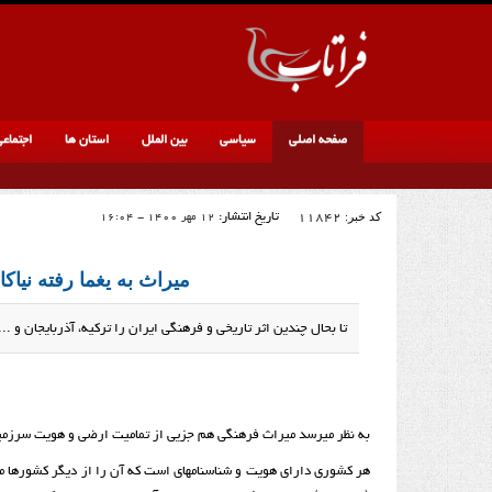
صفحه اصلی
سیاسی
بین الملل
استان ها
اجتماع
کد خبر:
11842
تاریخ انتشار:
12 مهر 1400 - 16:04
میراث به یغما رفته‌ نیاک
تا بحال چندین اثر تاریخی و فرهنگی ایران را ترکیه، آذربایجان و ... 
به نظر می­رسد میراث فرهنگی هم جزیی از تمامیت ارضی و هویت سرزمین
هر کشوری دارای هویت و شناسنامه­ای است که آن را از دیگر کشورها مت