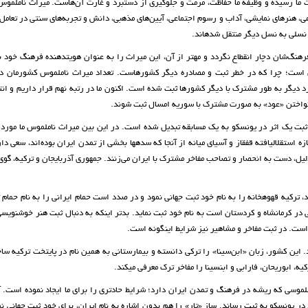
ت ما رسیده و وظیفه ما حفاظت، مرمت و جلوگیری از دستبرد و غارت آن‌هاست. میراث ناملموس
ی، هنرهای نمایشی، آداب و رسوم اجتماعی، آیین‌های مذهبی، دانش و تجربه‌های سنتی در تعامل 
سلی به نسل دیگر منتقل شده­اند.
 فرهنگ‌شان دچار انقطاع نگردد و مهتر از آن، این میراث را به عنوان هویت­دهنده فرهنگ خود 
دی است؛ چرا که در خطر ثبت و مصادره دیگر کشورهاست. تعداد میراث ناملموس کشورمان 
، اکنون 16 اثر است که 11 مورد آن به صورت مستقل و 5 مورد دیگر به طور مشترک با دیگر کشورها ثبت شده است. اکنون ما در رتبه نهم قرار داریم و
نواختن «عود» به صورت مشترک با سوریه امسال ثبت شوند.
ثبت یک اثر در یونسکو به یک مسابقه تبدیل شده است. در این بین میراث ناملموس ما مورد 
ستقلال­یافته قفقاز و آسیای میانه از آنجا که سده­ها بخشی از تمدن ایران بوده‌اند، سعی دا
دلیل، دست به انحصار و تصاحب مفاخر مشترک با ایران می‌زنند. جمهوری آذربایجان و ترکیه، گو
 ترکیه قهوه­خانه را به نام خود ثبت جهانی نمود و در صدد است حمام ایرانی را به نام حمام 
نی در کرمانشاه و کردستان است به نام خود ثبت نماید. بدتر اینکه به دنبال ثبت هنر خوشنوی
ست. در ثبت مفاخر و مشاهیر نیز شرایط این­گونه است.
د. این کشور، زبان «ابن‌سینا» را ترکی دانسته و بیمارستانی به همین نام در پایتخت ترکیه س
، ابوریحان، فارابی و ابن­سینا را مفاخر ترک معرفی می­کند.
ملموسی که ریشه در فرهنگ و تمدن ایران دارد؛ شرایط حادتری را برای ما ایجاد نموده است. آ
در یونسکو به ثبت رساند. ساز «تار» را هم بدون اشاره به نام ایران، برای خود ثبت جهانی ن