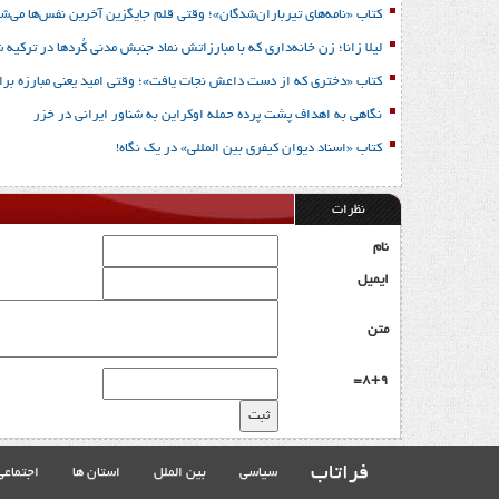
کتاب «نامه‌های تیرباران‌شدگان»؛ وقتی قلم جایگزین آخرین نفس‌ها می‌شو
لیلا زانا؛ زن خانه‌داری که با مبارزاتش نماد جنبش مدنی کُردها در ترکیه 
کتاب «دختری که از دست داعش نجات یافت»؛ وقتی امید یعنی مبارزه برا
نگاهی به اهداف پشت پرده حمله اوکراین به شناور ایرانی در خزر
کتاب «اسناد دیوان کیفری بین المللی» در یک نگاه!
نظرات
نام
ایمیل
متن
8+9=
فراتاب
سیاسی
بین الملل
استان ها
اجتماعی