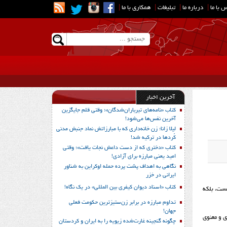
 با ما
|
درباره ما
|
تبلیغات
|
همکاری با ما
|
آخرین اخبار
کتاب «نامه‌های تیرباران‌شدگان»؛ وقتی قلم جایگزین
آخرین نفس‌ها می‌شود!
لیلا زانا؛ زن خانه‌داری که با مبارزاتش نماد جنبش مدنی
کُردها در ترکیه شد!
کتاب «دختری که از دست داعش نجات یافت»؛ وقتی
امید یعنی مبارزه برای آزادی!
نگاهی به اهداف پشت پرده حمله اوکراین به شناور
ایرانی در خزر
کتاب «اسناد دیوان کیفری بین المللی» در یک نگاه!
ست، بلکه
تداوم مبارزه در برابر زن‌ستیزترین حکومت فعلی
جهان!
ی و معنوی
چگونه گنجینه غارت‌شده زیویه را به ایران و کردستان