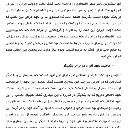
آنها بیشترین تاثیر منفی اقتصادی را داشته است، کمک نماید و دولت ایران را نیز در
این فهرست قرار داده و رییس بانک مرکزی ایران نیز تقاضای کمک 5 میلیارد دلاری
از بانک نموده است. نگارنده معتقد است که صندوق بنا بر تعهد عرفی بین‌المللی که
در این ارتباط دارد می‌بایست این کمک را به این افراد اعطا کند تا طی روند مشخص
شده، دولت ایران این کمک را به افراد و گروه‌هایی از مردم اعطا کند که بیشترین
ضرر اقتصادی را در این ارتباط متحمل شده‌اند. همچنین لازم است حداقل به میزانی
که دولت ایران برای مبارزه با کرونا به امکانات بهداشتی و پزشکی نیاز دارد و همچنین
به منابع مالی برای کمک به مردم آسیب دیده نیاز دارد، تحریم‌های بین‌المللی علیه
ایران رفع شود.
ماهیت تعهد افراد در برابر یکدیگر
علاوه بر دولت‌ها، افراد و اشخاص نیز دارای این تعهد هستند که به بیماران و یا دیگر
اشخاصی که در معرض سرایت این بیماری هستند کمک نمایند. این تعهد را می‌بایست
از دو منظر حقوقی و اخلاقی تفکیک کرد. بدیهی است که همه ما در این شرایط سخت،
تعهد اخلاقی داریم که به یکدیگر در مبارزه با این بیماری، کمک نماییم. بخشی از این
تعهد اخلاقی که البته واجد برخی جنبه‌های حقوقی نیز می‌باشد، کمک به مسئولان در
رعایت توصیه‌های بهداشت فردی و عمومی است تا علاوه بر آنکه خود را از گزند این
ویروس در امان داریم مانع سرایت آن به دیگر اشخاص شویم از این رو افراد
می‌بایست نهایت اهتمام و تلاش خود را روا دارند تا دیگران به این بیماری مبتلا
نگردند. ثانیا افراد جامعه تعهدی اخلاقی دارند تا به قشرهای ضعیف و مستمند جامعه