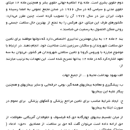
دوم حقوق بشری است. ماده 25 اعلامیه جهانی حقوق بشر و همچنین ماده 12 میثاق
حقوق مدنی و سیاسی که در سال 1966 در صحن مجمع عمومی به امضا رسیده و
دولت ایران نیز در سال 1976 آن را تصویب کرده است، چنین مقرر می‌دارد:
«کشورهای طرف این میثاق، حق هرکس را به تمتع از بهترین حال سلامت جسمی و
روحی ممکن الحصول به رسمیت می شناسند.»
بند 2 ماده 12 به بیان مهمترین تدابیری اختصاص دارد که دولتها موظفند برای تامین
حق سلامت شهروندان و ساکنان سرزمین تحت صلاحیت خود، انجام دهند. در ارتباط با
موضوع مبارزه با ویروس کرونا و تامین سلامتی شهروندان هر کشور، می‌توان به سه
تعهد اشاره کرد که در ماده 12 بدانها تصریح شده است. این تعهدات به ترتیب عبارتند
از:
الف:بهبود بهداشت محیط و ... از جمیع جهات
ب: پیشگیری و معالجه بیماریهای همه گیر، بومی، حرفه‌ایی، و سایر بیماریهای و همچنین
پیکار علیه این بیماریها
ج: ایجاد شرایط مناسب برای تامین مراجع پزشکی و کمکهای پزشکی برای عموم در
صورت ابتلا به بیماریها
از میان تقسیم بندیهای چهارگانه حق که فیلسوف و حقوقدان آمریکایی «هوفلد» از
حق ارائه داده است می‌توان گفت که حق بر سلامت، از مصادیق «حق- ادعا» (