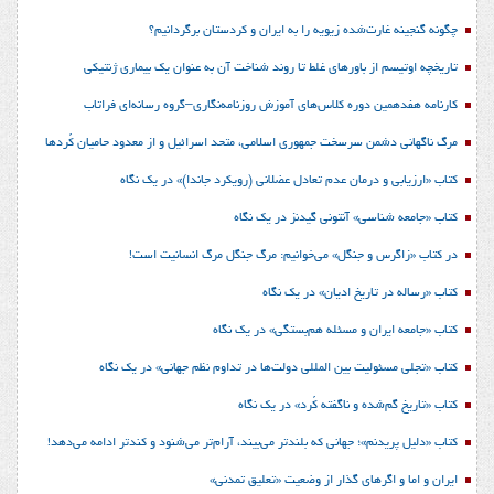
چگونه گنجینه غارت‌شده زیویه را به ایران و کردستان برگردانیم؟
تاریخچه اوتیسم از باورهای غلط تا روند شناخت آن به عنوان یک بیماری ژنتیکی
کارنامه هفدهمین دوره کلاس‌های آموزش روزنامه‌نگاری–گروه رسانه‌ای فراتاب
مرگ ناگهانی دشمن سرسخت جمهوری اسلامی، متحد اسرائیل و از معدود حامیان کُردها
کتاب «ارزیابی و درمان عدم تعادل عضلانی (رویکرد جاندا)» در یک نگاه
کتاب «جامعه شناسی» آنتونی گیدنز در یک نگاه
در کتاب «زاگرس و جنگل» می‌خوانیم: مرگ جنگل مرگ انسانیت است!
کتاب «رساله در تاریخ ادیان» در یک نگاه
کتاب «جامعه ایران و مسئله هم‌بستگی» در یک نگاه
کتاب «تجلی مسئولیت بین المللی دولت‌ها در تداوم نظم جهانی» در یک نگاه
کتاب «تاریخ گم‌شده و ناگفته کُرد» در یک نگاه
کتاب «دلیل پریدنم»؛ جهانی که بلندتر می‌بیند، آرام‌تر می‌شنود و کندتر ادامه می‌دهد!
ایران و اما و اگرهای گذار از وضعیت «تعلیق تمدنی»