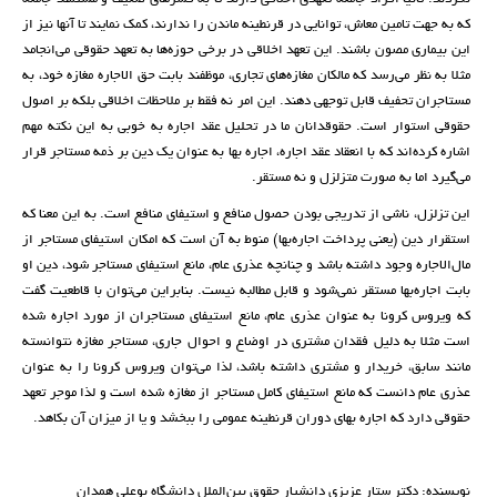
که به جهت تامین معاش، توانایی در قرنطینه ماندن را ندارند، کمک نمایند تا آنها نیز از
این بیماری مصون باشند. این تعهد اخلاقی در برخی حوزه‌ها به تعهد حقوقی می‌انجامد
مثلا به نظر می‌رسد که مالکان مغازه‌های تجاری، موظفند بابت حق الاجاره مغازه خود، به
مستاجران تحفیف قابل توجهی دهند. این امر نه فقط بر ملاحظات اخلاقی بلکه بر اصول
حقوقی استوار است. حقوقدانان ما در تحلیل عقد اجاره به خوبی به این نکته مهم
اشاره کرده‌اند که با انعقاد عقد اجاره، اجاره بها به عنوان یک دین بر ذمه مستاجر قرار
می‌گیرد اما به صورت متزلزل و نه مستقر.
این تزلزل، ناشی از تدریجی بودن حصول منافع و استیفای منافع است. به این معنا که
استقرار دین (یعنی پرداخت اجاره‌بها) منوط به آن است که امکان استیفای مستاجر از
مال‌الاجاره وجود داشته باشد و چنانچه عذری عام، مانع استیفای مستاجر شود، دین او
بابت اجاره‌بها مستقر نمی‌شود و قابل مطالبه نیست. بنابراین می‌توان با قاطعیت گفت
که ویروس کرونا به عنوان عذری عام، مانع استیفای مستاجران از مورد اجاره شده
است مثلا به دلیل فقدان مشتری در اوضاع و احوال جاری، مستاجر مغازه نتوانسته
مانند سابق، خریدار و مشتری داشته باشد، لذا می‌توان ویروس کرونا را به عنوان
عذری عام دانست که مانع استیفای کامل مستاجر از مغازه شده است و لذا موجر تعهد
حقوقی دارد که اجاره بهای دوران قرنطینه عمومی را ببخشد و یا از میزان آن بکاهد.
نویسنده: دکتر ستار عزیزی دانشیار حقوق بین‌الملل دانشگاه بوعلی همدان