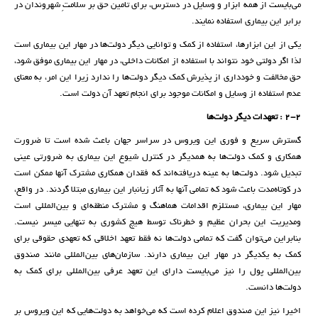
می‌بایست از همه ابزار و وسایل در دسترس، برای تامین حق بر سلامتِ شهروندان در
برابر این بیماری استفاده نمایند.
یکی از این ابزارها، استفاده از کمک و توانایی دیگر دولت‌ها در مهار این بیماری است
لذا اگر دولتی خود نتواند با استفاده از امکانات داخلی، در مهار این بیماری موفق شود،
حق مخالفت و خودداری از پذیرش کمک دیگر دولت‌ها را ندارد زیرا این امر، به معنای
عدم استفاده از وسایل و امکانات موجود برای انجام تعهد آن دولت است.
2-2 : تعهدات دیگر دولت‌ها
گسترش سریع و فوری این ویروس در سراسر جهان باعث شده است تا ضرورت
همکاری و کمک دولت‌ها به همدیگر در کنترل شیوع این بیماری به ضرورتی عینی
تبدیل شود. دولت‌ها به عینه دریافته‌اند که فقدان همکاری مشترک آنها ممکن است
در کوتاه‌مدت باعث ‌شود که تمامی آنها به آثار زیانبار این بیماری مبتلا گردند. در واقع،
مهار این بیماری، مستلزم اقدامات هماهنگ و مشترک منطقه‌ای و بین‌المللی است
ومدیریت این بحران عظیم و خطرناک توسط هیچ کشوری به تنهایی میسر نیست.
بنابراین می‌توان گفت که تمامی دولت‌ها نه فقط تعهد اخلاقی که تعهدی حقوقی برای
کمک به یکدیگر در مهار این بیماری دارند. سازمان‌های بین‌المللی مانند صندوق
بین‌المللی پول را نیز می‌بایست دارای این تعهد عرفی بین‌المللی برای کمک به
دولت‌ها دانست.
اخیرا نیز این صندوق اعلام کرده است که می‌خواهد به دولت‌هایی که این ویروس بر