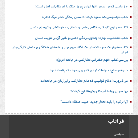
10 دلیلی که بر اساس آنها ایران پیروز جنگ با آمریکا/اسرائیل است!
کتاب «جاسوسی که سقوط کرد»؛ داستان زندگی دکتر مرگ قاهره
کتاب «در اوج تاریکی»؛ نگاهی علمی و انسانی به خودکشی و ترومای جنسی
کتاب «شخصیت نوکر»؛ واکاوی بردگی ذهنی و تأثیر آن بر هویت انسان
کتاب «شوق یک خیز بلند» در یک نگاه؛ مروری بر ریشه‌های شکل‎گیری جنبش کارگری در
ایران
بررسی کتاب «فهم حکمرانی مشارکتی در جامعه امروز»
د.برهم صالح؛ دیپلمات کُردی که روزی خود یک پناهنده بود!
در ضرورت اصلاح قوانینی که مانع مشارکت برابر زنان در جامعه‌اند!
چرا بحران روابط آمریکا و ونزوئلا اوج گرفت؟
آیا ترکیه را باید معمار جدید امنیت منطقه دانست؟
فراتاب
سیاسی