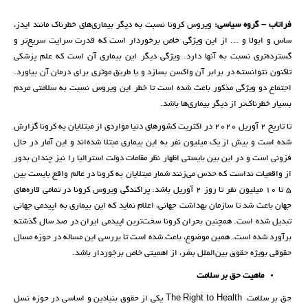
فراتاب – گروه سیاسی:
ویروس کرونا نسبت به دیگر بیماری‌های خطرناک مانند ایدز،
ساس و ابولا و ... از این ویژگی خاص برخوردار است که قدرت سرایت سریع‌تر و
گسترده‌تری نسبت به آنها دارد. ویژگی دیگر این بیماری آن است که علم پزشکی
تاکنون نتوانسته در برابر آن واکسن بسازد و یا طریق موثری برای درمان آن بیاورد.
اجتماع دو ویژگی مذکور باعث شده است تا خطر این ویروس نسبت به سلامتی مردم
بسیار خطرناک‌تر از دیگر بیماری‌ها باشد.
تا تاریخ 2 آوریل 2020 در اکثریت کشورهای دنیا مواردی از مبتلایان به کرونا گزارش
شده است و بیش از یک میلیون نفر به این بیماری مبتلا شده‌اند و این آمار در حال
فزونی است و در این بین بایستی اظهار نظر مقامات دولت استرالیا را نیز چندان بدور
از واقعیات نداست که حدس می‌زنند شمار مبتلایان به کرونا در عالم واقع بایست بین
5 تا 10 میلیون نفر تا روز 2 آوریل باشد. پراکندگی ویروس کرونا در تمامی قاره‌های
جهان باعث شد تا سازمان بهداشت جهانی، اعلام نماید که این بیماری به اپیدمی جهانی
تبدیل شده است. همچنین بحران کرونا سخت‌ترین اپیدمی ایران در صد سال گذشته
برآورد شده است. همین موضوع، باعث شده است تا بررسی این مساله در حوزه مسال
حقوقی بویژه حقوق بین‌الملل بشر، از اهمیتی خاص برخوردار باشد.
ماهیت حق بر سلامت
حق بر سلامت The Right to Health یکی از حقوق بنیادین و اساسی در حوزه نسل