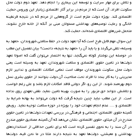
و تلاش برای مهار سرایت و توسعه این بیماری را انجام دهد. تعهد دوم دولت محل
سکونت افراد، آن است که از مردم در برابر آثار اقتصادی زیانبار این ویروس حمایت
اقتصادی کند. بویژه دولت ملزم است از گروه‌هایی از مردم که در نتیجه قرنطینه
خانگی و رعایت توصیه‌های بهداشتی مسئولان مبنی بر آنکه از خانه خارج نشوند،
متحمل ضررهای اقتصادی شده‌اند، حمایت کند.
این سوال مهم قابل طرح است که آیا تعهد دولت در حفظ سلامتی شهروندان، «تعهد به
وسیله» تلقی می‌گردد و یا باید آن را «تعهد به نتیجه» دانست؟ بیان تفصیل این مطلب
در حوصله این نوشتار کوتاه نمی‌گنجد، تنها به اختصار می‌توان گفت که اصولا تعهد
دولت‌ها در تامین حقوق اقتصادی و سلامت شهروندان، تعهد به وسیله است یعنی
دولت محل سکونت شهروندان، موظف است تمامی امکانات اقتصادی و تدابیر لازم
مدیریتی را به کار بندد تا افراد تحت صلاحیت آن دولت بتوانند از حقوق بشری نسل
دوم بهره‌مند شوند. از این رو، اگر دولتی فاقد امکانات لازم باشد و علی رغم خواست
و تلاشش نتواند حق مزبور را به صورت بهینه تامین نماید، نقض تعهدی روی نداده
است. از این مطلب نباید چنین نتیجه گرفت که دولت می‌تواند به بهانه شرایط بد
اقتصادی و .... عدم انجام تعهدات خود را بویژه در حوزه سلامت توجیه نماید. رویه‌ی
کمیته حقوق اقتصادی، اجتماعی و فرهنگی در بررسی تعهدات دولت‌ها در تامین حقوق
مندرج در آن میثاق، حقوق اقتصادی، نشان می‌دهد که آن کمیته، مصادیق حقوق مندرج
در آن سند را به نحوی تفسیر کرده است که برای تامین حداقلی از استانداردهای
بهداشتی و معیشتی، دولت‌ها تعهد به نتیجه دارند مثلا در ما نحن فیه، دولت‌ها