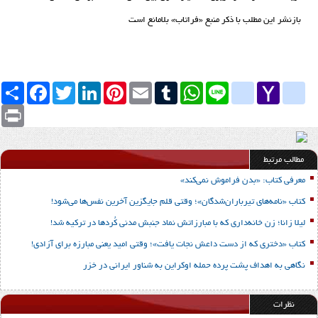
بازنشر این مطلب با ذکر منبع «فراتاب» بلامانع است
Yahoo
yahoo_messenger
Line
google_bookmarks
WhatsApp
Tumblr
Email
Pinterest
LinkedIn
Twitter
Facebook
اشتراک
Mail
Print
مطالب مرتبط
معرفی کتاب: «بدن فراموش نمی‌کند»
کتاب «نامه‌های تیرباران‌شدگان»؛ وقتی قلم جایگزین آخرین نفس‌ها می‌شود!
لیلا زانا؛ زن خانه‌داری که با مبارزاتش نماد جنبش مدنی کُردها در ترکیه شد!
کتاب «دختری که از دست داعش نجات یافت»؛ وقتی امید یعنی مبارزه برای آزادی!
نگاهی به اهداف پشت پرده حمله اوکراین به شناور ایرانی در خزر
نظرات