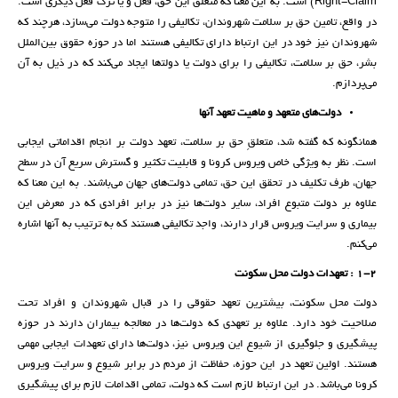
Right-Claim) است. به این معنا که متعلق این حق، فعل و یا ترک فعل دیگری است.
در واقع، تامین حق بر سلامت شهروندان، تکالیفی را متوجه دولت می‌سازد، هرچند که
شهروندان نیز خود در این ارتباط دارای تکالیفی هستند اما در حوزه حقوق بین‌الملل
بشر، حق بر سلامت، تکالیفی را برای دولت یا دولت‍‌‌ها ایجاد می‌کند که در ذیل به آن
می‌پردازم.
دولت‌های متعهد و ماهیت تعهد آنها
همانگونه که گفته شد، متعلقِ حق بر سلامت، تعهد دولت بر انجام اقداماتی ایجابی
است. نظر به ویژگی خاص ویروس کرونا و قابلیت تکثیر و گسترش سریع آن در سطح
جهان، طرف تکلیف در تحقق این حق، تمامی دولت‌های جهان می‌باشند. به این معنا که
علاوه بر دولت متبوع افراد، سایر دولت‌ها نیز در برابر افرادی که در معرض این
بیماری و سرایت ویروس قرار دارند، واجد تکالیفی هستند که به ترتیب به آنها اشاره
می‌کنم.
1-2 : تعهدات دولت محل سکونت
دولت محل سکونت، بیشترین تعهد حقوقی را در قبال شهروندان و افراد تحت
صلاحیت خود دارد. علاوه بر تعهدی که دولت‌ها در معالجه بیماران دارند در حوزه
پیشگیری و جلوگیری از شیوع این ویروس نیز، دولت‌ها دارای تعهدات ایجابی مهمی
هستند. اولین تعهد در این حوزه، حفاظت از مردم در برابر شیوع و سرایت ویروس
کرونا می‌باشد. در این ارتباط لازم است که دولت، تمامی اقدامات لازم برای پیشگیری