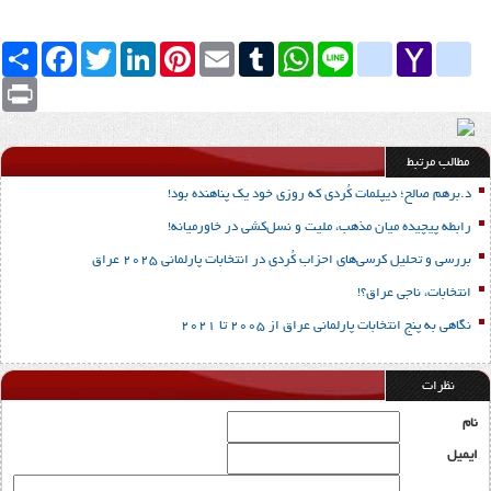
Yahoo
yahoo_messenger
Line
google_bookmarks
WhatsApp
Tumblr
Email
Pinterest
LinkedIn
Twitter
Facebook
اشتراک
Mail
Print
مطالب مرتبط
د.برهم صالح؛ دیپلمات کُردی که روزی خود یک پناهنده بود!
رابطه پیچیده میان مذهب، ملیت و نسل‌کشی در خاورمیانه!
بررسی و تحلیل کرسی‌های احزاب کُردی در انتخابات پارلمانی 2025 عراق
انتخابات، ناجی عراق؟!
نگاهی به پنج انتخابات پارلمانی عراق از 2005 تا 2021
نظرات
نام
ایمیل