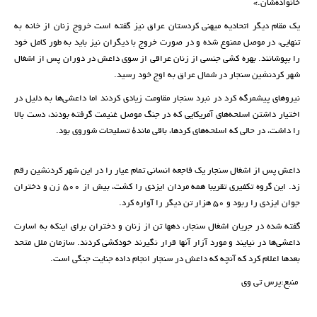
خانواده‌شان.»
یک مقام دیگر اتحادیه میهنی کردستان عراق نیز گفته است خروج زنان از خانه به
تنهایی، در موصل ممنوع شده و در صورت خروج با دیگران نیز باید به طور کامل خود
را بپوشانند. بهره کشی جنسی از زنان عراقی از سوی داعش در دوران پس از اشغال
شهر کردنشین سنجار در شمال عراق به اوج خود رسید.
نیروهای پیشمرگه کرد در نبرد سنجار مقاومت زیادی کردند اما داعشی‌ها به دلیل در
اختیار داشتن اسلحه‌های آمریکایی که در جنگ موصل غنیمت گرفته بودند، دست بالا
را داشت، در حالی که اسلحه‌های کردها، باقی ماندهٔ تسلیحات شوروی بود.
داعش پس از اشغال سنجار یک فاجعه انسانی تمام عیار را در این شهر کردنشین رقم
زد. این گروه تکفیری تقریبا همه مردان ایزدی را کشت، بیش از 500 زن و دختران
جوان ایزدی را ربود و 50 هزار تن دیگر را آواره کرد.
گفته شده در جریان اشغال سنجار، دهها تن از زنان و دختران برای اینکه به اسارت
داعشی‌ها در نیایند و مورد آزار آنها قرار نگیرند خودکشی کردند. سازمان ملل متحد
بعدها اعلام کرد که آنچه که داعش در سنجار انجام داده جنایت جنگی است.
منبع:پرس تی وی