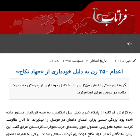
منو
کد خبر:
1120
تاریخ انتشار:
4 اردیبهشت 1395 - 01:05
اعدام ۲۵۰ زن به دلیل خودداری از «جهاد نکاح»
گروه تروریستی داعش 250 زن را به دلیل خودداری از پیوستن به «جهاد
نکاح» در موصلِ عراق اعدام کرد.
به گزارش
فراتاب
از پایگاه خبری دیلی میل انگلیس، به همه قربانیان دستور داده
شده بود بردگی جنسی برای اعضای داعش در موصل را بپذیرند اما آنان مقاومت
کردند. سعید ماموزینی، مسئول امور رسانه‌ای حزب دموکرات کردستان عراق گفت این
زنان «هنگامی که از جهاد نکاح خودداری کردند، سلاخی شدند؛ برخی به همراه اعضای