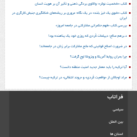
کتاب «شخصیت نوکر»؛ واکاوی بردگی ذهنی و تأثیر آن بر هویت انسان
کتاب «شوق یک خیز بلند» در یک نگاه؛ مروری بر ریشه‌های شکل‎گیری جنبش کارگری در
ایران
بررسی کتاب «فهم حکمرانی مشارکتی در جامعه امروز»
د.برهم صالح؛ دیپلمات کُردی که روزی خود یک پناهنده بود!
در ضرورت اصلاح قوانینی که مانع مشارکت برابر زنان در جامعه‌اند!
چرا بحران روابط آمریکا و ونزوئلا اوج گرفت؟
آیا ترکیه را باید معمار جدید امنیت منطقه دانست؟
مراد اوجالان از «واقعیت کُردی» و «روند انتقالی» در ترکیه چیست؟
فراتاب
سیاسی
بین الملل
استان ها