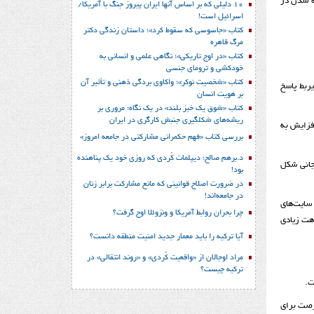
ه شدن در
10 دلیلی که بر اساس آنها ایران پیروز جنگ با آمریکا/
اسرائیل است!
کتاب «جاسوسی که سقوط کرد»؛ داستان زندگی دکتر
مرگ قاهره
کتاب «در اوج تاریکی»؛ نگاهی علمی و انسانی به
خودکشی و ترومای جنسی
کتاب «شخصیت نوکر»؛ واکاوی بردگی ذهنی و تأثیر آن
یربط پاسخ
بر هویت انسان
کتاب «شوق یک خیز بلند» در یک نگاه؛ مروری بر
ریشه‌های شکل‎گیری جنبش کارگری در ایران
فزایش به
بررسی کتاب «فهم حکمرانی مشارکتی در جامعه امروز»
د.برهم صالح؛ دیپلمات کُردی که روزی خود یک پناهنده
جانی شکل
بود!
در ضرورت اصلاح قوانینی که مانع مشارکت برابر زنان
در جامعه‌اند!
 سایت‌های
چرا بحران روابط آمریکا و ونزوئلا اوج گرفت؟
اهت زیادی
آیا ترکیه را باید معمار جدید امنیت منطقه دانست؟
مراد اوجالان از «واقعیت کُردی» و «روند انتقالی» در
ترکیه چیست؟
ت.
جویان از این فرصت برای