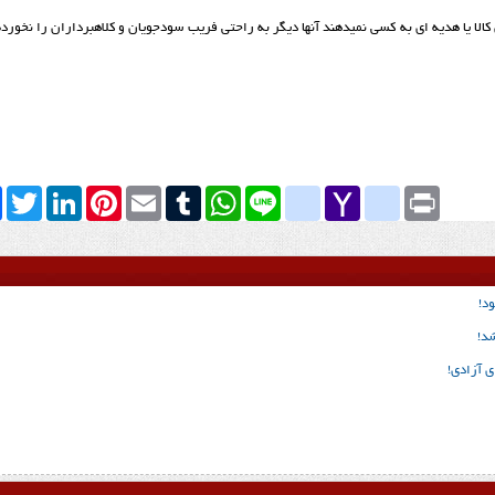
الا یا هدیه ­ای به کسی نمی­دهند آنها دیگر به راحتی فریب سودجویان و کلاهبرداران را نخورده
k
Twitter
LinkedIn
Pinterest
Email
Tumblr
WhatsApp
google_bookmarks
Line
yahoo_messenger
Yahoo
Print
Mail
د!
شد!
ی آزادی!