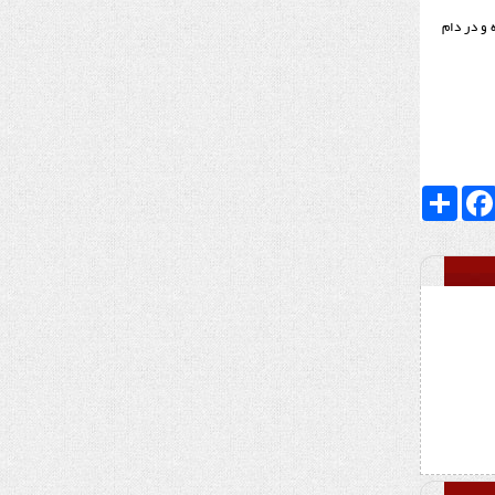
 و در دام
Faceboo
اشتراک