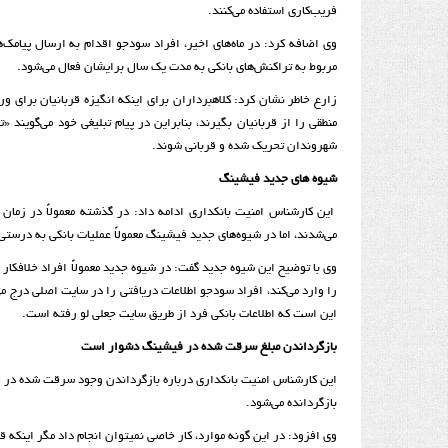
فریب‌کاری استفاده می‌کنند.
وی اضافه کرد: در ماه‌های اخیر، افراد سودجو اقدام به ارسال پیامک‌ه
مربوط به تراکنش‌های بانکی به مدت یک سال برایشان فعال می‌شود.
زارع خاطر نشان کرد: کلاهبرداران برای اینکه انگیزه قربانیان برای ورو
منطقی را از قربانیان بگیرند، بنابراین در پیام تبلیغی خود می‌گویند 
شهروندان تحریک شده و قربانی شوند.
شیوه ­های جدید فیشینگ
این کارشناس امنیت بانکداری ادامه داد: در گذشته معمولاً در زمان 
می‌شدند، اما در شیوه‌های جدید فیشینگ معمولاً عملیات بانکی به درستی
وی با توضیح این شیوه جدید گفت: در شیوه جدید معمولاً افراد خلافکار س
را وارد می‌کند، افراد سودجو اطلاعات دریافتی را در سایت اصلی درج م
این است که اطلاعات بانکی فرد از طریق سایت جعلی لو رفته است.
بازگرداندن مبلغ سرقت شده در فیشینگ دشوار است
این کارشناس امنیت بانکداری درباره بازگرداندن وجود سرقت شده در ف
بازگردانده می‌شود.
وی افزود: در این گونه موارد، کار خاصی نمی­توان انجام داد مگر این