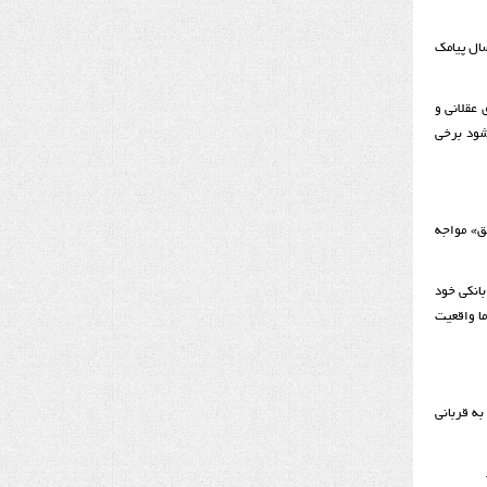
سال پیامک
 عقلانی و
­شود برخی
فق» مواجه
بانکی خود
ما واقعیت
ه قربانی