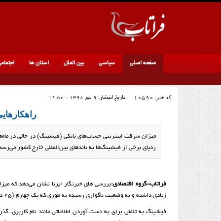
صفحه اصلی
سیاسی
بین الملل
استان ها
اجتماع
کد خبر:
10590
تاریخ انتشار:
9 مهر 1398 - 19:50
راهکارهایی
میزان سرقت اینترنتی حساب‌های بانکی (فیشینگ) در حالی در ماه‌ه
ردپای برخی از فیشینگ‌ها به باندهای بین‌المللی خارج کشور می‌رسد 
فراتاب-گروه اقتصادی:
بررسی های خبرنگار ایرنا نشان می‌دهد که میزا
زیادی داشته و به وضعیت ناگواری رسیده به طوری که یک چهارم (۲۵ درصد) فیشینگ یک سال منتهی به تیرماه در نخستین ماه فصل تابستان رخ داده است.
فیشینگ به تلاش برای به دست آوردن اطلاعاتی مانند نام کاربری، گذ