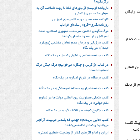
برگردانیم؟
تاریخچه اوتیسم از باورهای غلط تا روند شناخت آن به
ت رایگان
عنوان یک بیماری ژنتیکی
کارنامه هفدهمین دوره کلاس‌های آموزش
روزنامه‌نگاری–گروه رسانه‌ای فراتاب
مرگ ناگهانی دشمن سرسخت جمهوری اسلامی، متحد
اسرائیل و از معدود حامیان کُردها
ست که از
کتاب «ارزیابی و درمان عدم تعادل عضلانی (رویکرد
جاندا)» در یک نگاه
کتاب «جامعه شناسی» آنتونی گیدنز در یک نگاه
در کتاب «زاگرس و جنگل» می‌خوانیم: مرگ جنگل مرگ
ین المللی
انسانیت است!
کتاب «رساله در تاریخ ادیان» در یک نگاه
م از بانک
کتاب «جامعه ایران و مسئله هم‌بستگی» در یک نگاه
کتاب «تجلی مسئولیت بین المللی دولت‌ها در تداوم
نظم جهانی» در یک نگاه
کتاب «تاریخ گم‌شده و ناگفته کُرد» در یک نگاه
کتاب «دلیل پریدنم»؛ جهانی که بلندتر می‌بیند، آرام‌تر
شینگ گفت:
می‌شنود و کندتر ادامه می‌دهد!
کنند.
ایران و اما و اگرهای گذار از وضعیت «تعلیق تمدنی»