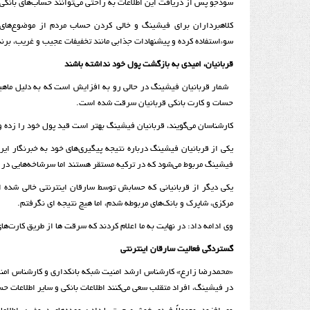
سودجو پس از دریافت این اطلاعات به راحتی می‌توانند حساب‌های بانکی ا
کلاهبرداران برای فیشینگ و خالی کردن حساب مردم از موضوع‌های 
سوءاستفاده کرده و پیشنهادات جذابی مانند تخفیفات عجیب و غریب، برند
قربانیان، امیدی به بازگشت پول خود نداشته باشند
شمار قربانیان فیشینگ در حالی رو به افزایش است که به دلیل ماهیت
حسات و کارت بانکی قربانیان سرقت شده است.
کارشناسان می‌گویند، قربانیان فیشینگ بهتر است قید پول خود را زده 
یکی از قربانیان فیشینگ درباره نتیجه پیگیری‌های خود به خبرنگار ایرن
فیشینگ مربوط می‌شود که در ترکیه مستقر هستند اما سرشاخه‌هایی در ا
یکی دیگر از قربانیانی که حسابش توسط سارقان اینترنتی خالی شده است
مرکزی، شاپرک و بانک‌های مربوطه شدم، اما هیچ نتیجه ای نگرفتم.
وی ادامه داد: در نهایت به ما اعلام کردند که سرقت ها از طریق کارت‌ه
گستردگی فعالیت سارقان اینترنتی
«محمدرضا زارع» کارشناس ارشد امنیت شبکه بانکداری و کارشناس امنیت م
در فیشینگ، افراد متقلب سعی می‌کنند اطلاعات بانکی و سایر اطلاعات حسا