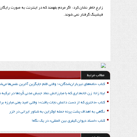
زارع خاطر نشان کرد: اگر مردم بفهمند که در اینترنت به ­صورت رایگان ک
فیشینگ گرفتار نمی ­شوند.
مطالب مرتبط
کتاب «نامه‌های تیرباران‌شدگان»؛ وقتی قلم جایگزین آخرین نفس‌ها می‌شو
لیلا زانا؛ زن خانه‌داری که با مبارزاتش نماد جنبش مدنی کُردها در ترکیه 
کتاب «دختری که از دست داعش نجات یافت»؛ وقتی امید یعنی مبارزه برا
نگاهی به اهداف پشت پرده حمله اوکراین به شناور ایرانی در خزر
کتاب «اسناد دیوان کیفری بین المللی» در یک نگاه!