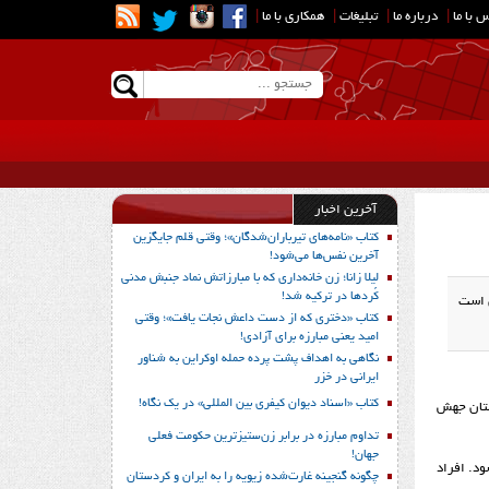
 با ما
|
درباره ما
|
تبلیغات
|
همکاری با ما
|
آخرین اخبار
کتاب «نامه‌های تیرباران‌شدگان»؛ وقتی قلم جایگزین
آخرین نفس‌ها می‌شود!
لیلا زانا؛ زن خانه‌داری که با مبارزاتش نماد جنبش مدنی
کُردها در ترکیه شد!
ن است
کتاب «دختری که از دست داعش نجات یافت»؛ وقتی
امید یعنی مبارزه برای آزادی!
نگاهی به اهداف پشت پرده حمله اوکراین به شناور
ایرانی در خزر
کتاب «اسناد دیوان کیفری بین المللی» در یک نگاه!
بستان جهش
تداوم مبارزه در برابر زن‌ستیزترین حکومت فعلی
جهان!
د. افراد
چگونه گنجینه غارت‌شده زیویه را به ایران و کردستان