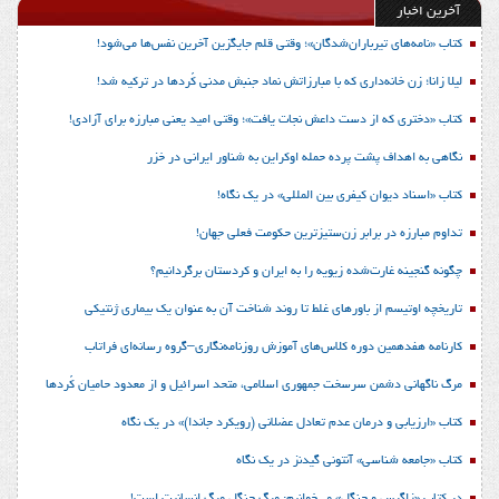
آخرین اخبار
کتاب «نامه‌های تیرباران‌شدگان»؛ وقتی قلم جایگزین آخرین نفس‌ها می‌شود!
لیلا زانا؛ زن خانه‌داری که با مبارزاتش نماد جنبش مدنی کُردها در ترکیه شد!
کتاب «دختری که از دست داعش نجات یافت»؛ وقتی امید یعنی مبارزه برای آزادی!
نگاهی به اهداف پشت پرده حمله اوکراین به شناور ایرانی در خزر
کتاب «اسناد دیوان کیفری بین المللی» در یک نگاه!
تداوم مبارزه در برابر زن‌ستیزترین حکومت فعلی جهان!
چگونه گنجینه غارت‌شده زیویه را به ایران و کردستان برگردانیم؟
تاریخچه اوتیسم از باورهای غلط تا روند شناخت آن به عنوان یک بیماری ژنتیکی
کارنامه هفدهمین دوره کلاس‌های آموزش روزنامه‌نگاری–گروه رسانه‌ای فراتاب
مرگ ناگهانی دشمن سرسخت جمهوری اسلامی، متحد اسرائیل و از معدود حامیان کُردها
کتاب «ارزیابی و درمان عدم تعادل عضلانی (رویکرد جاندا)» در یک نگاه
کتاب «جامعه شناسی» آنتونی گیدنز در یک نگاه