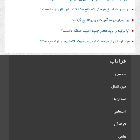
در ضرورت اصلاح قوانینی که مانع مشارکت برابر زنان در جامعه‌اند!
چرا بحران روابط آمریکا و ونزوئلا اوج گرفت؟
آیا ترکیه را باید معمار جدید امنیت منطقه دانست؟
مراد اوجالان از «واقعیت کُردی» و «روند انتقالی» در ترکیه چیست؟
فراتاب
سیاسی
بین الملل
استان ها
اجتماعی
فرهنگی
علمی