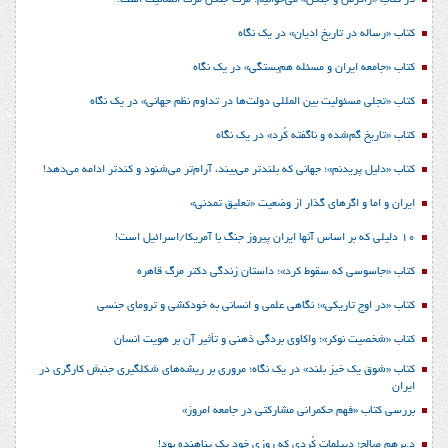
در کتاب «زاگرس و جنگل» می‌خوانیم: مرگ جنگل مرگ انسانیت است!
کتاب «رساله در تاریخ ادیان» در یک نگاه
کتاب «جامعه ایران و مسئله هم‌بستگی» در یک نگاه
کتاب «تجلی مسئولیت بین المللی دولت‌ها در تداوم نظم جهانی» در یک نگاه
کتاب «تاریخ گم‌شده و ناگفته کُرد» در یک نگاه
کتاب «دلیل پریدنم»؛ جهانی که بلندتر می‌بیند، آرام‌تر می‌شنود و کندتر ادامه می‌دهد!
ایران و اما و اگرهای گذار از وضعیت «تعلیق تمدنی»
10 دلیلی که بر اساس آنها ایران پیروز جنگ با آمریکا/اسرائیل است!
کتاب «جاسوسی که سقوط کرد»؛ داستان زندگی دکتر مرگ قاهره
کتاب «در اوج تاریکی»؛ نگاهی علمی و انسانی به خودکشی و ترومای جنسی
کتاب «شخصیت نوکر»؛ واکاوی بردگی ذهنی و تأثیر آن بر هویت انسان
کتاب «شوق یک خیز بلند» در یک نگاه؛ مروری بر ریشه‌های شکل‎گیری جنبش کارگری در
ایران
بررسی کتاب «فهم حکمرانی مشارکتی در جامعه امروز»
د.برهم صالح؛ دیپلمات کُردی که روزی خود یک پناهنده بود!