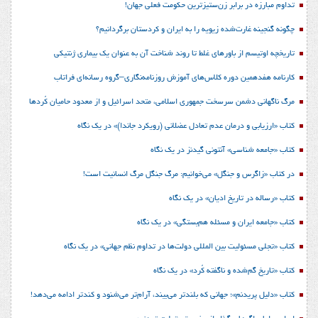
تداوم مبارزه در برابر زن‌ستیزترین حکومت فعلی جهان!
چگونه گنجینه غارت‌شده زیویه را به ایران و کردستان برگردانیم؟
تاریخچه اوتیسم از باورهای غلط تا روند شناخت آن به عنوان یک بیماری ژنتیکی
کارنامه هفدهمین دوره کلاس‌های آموزش روزنامه‌نگاری–گروه رسانه‌ای فراتاب
مرگ ناگهانی دشمن سرسخت جمهوری اسلامی، متحد اسرائیل و از معدود حامیان کُردها
کتاب «ارزیابی و درمان عدم تعادل عضلانی (رویکرد جاندا)» در یک نگاه
کتاب «جامعه شناسی» آنتونی گیدنز در یک نگاه
در کتاب «زاگرس و جنگل» می‌خوانیم: مرگ جنگل مرگ انسانیت است!
کتاب «رساله در تاریخ ادیان» در یک نگاه
کتاب «جامعه ایران و مسئله هم‌بستگی» در یک نگاه
کتاب «تجلی مسئولیت بین المللی دولت‌ها در تداوم نظم جهانی» در یک نگاه
کتاب «تاریخ گم‌شده و ناگفته کُرد» در یک نگاه
کتاب «دلیل پریدنم»؛ جهانی که بلندتر می‌بیند، آرام‌تر می‌شنود و کندتر ادامه می‌دهد!