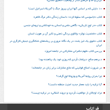
ایران و اما و اگرهای گذار از وضعیت «تعلیق تمدنی»
10 دلیلی که بر اساس آنها ایران پیروز جنگ با آمریکا/اسرائیل است!
کتاب «جاسوسی که سقوط کرد»؛ داستان زندگی دکتر مرگ قاهره
کتاب «در اوج تاریکی»؛ نگاهی علمی و انسانی به خودکشی و ترومای جنسی
کتاب «شخصیت نوکر»؛ واکاوی بردگی ذهنی و تأثیر آن بر هویت انسان
کتاب «شوق یک خیز بلند» در یک نگاه؛ مروری بر ریشه‌های شکل‎گیری جنبش کارگری در
ایران
بررسی کتاب «فهم حکمرانی مشارکتی در جامعه امروز»
د.برهم صالح؛ دیپلمات کُردی که روزی خود یک پناهنده بود!
در ضرورت اصلاح قوانینی که مانع مشارکت برابر زنان در جامعه‌اند!
چرا بحران روابط آمریکا و ونزوئلا اوج گرفت؟
آیا ترکیه را باید معمار جدید امنیت منطقه دانست؟
مراد اوجالان از «واقعیت کُردی» و «روند انتقالی» در ترکیه چیست؟
فراتاب