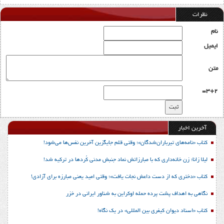
نظرات
نام
ایمیل
متن
3+2=
آخرین اخبار
کتاب «نامه‌های تیرباران‌شدگان»؛ وقتی قلم جایگزین آخرین نفس‌ها می‌شود!
لیلا زانا؛ زن خانه‌داری که با مبارزاتش نماد جنبش مدنی کُردها در ترکیه شد!
کتاب «دختری که از دست داعش نجات یافت»؛ وقتی امید یعنی مبارزه برای آزادی!
نگاهی به اهداف پشت پرده حمله اوکراین به شناور ایرانی در خزر
کتاب «اسناد دیوان کیفری بین المللی» در یک نگاه!