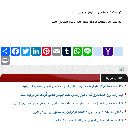
نویسنده: مهشین سیاوش پوری
بازنشر این مطلب با ذکر منبع «فراتاب» بلامانع است
Yahoo
yahoo_messenger
Line
google_bookmarks
WhatsApp
Tumblr
Email
Pinterest
LinkedIn
Twitter
Facebook
اشتراک
Mail
Print
مطالب مرتبط
کتاب «نامه‌های تیرباران‌شدگان»؛ وقتی قلم جایگزین آخرین نفس‌ها می‌شود!
لیلا زانا؛ زن خانه‌داری که با مبارزاتش نماد جنبش مدنی کُردها در ترکیه شد!
کتاب «دختری که از دست داعش نجات یافت»؛ وقتی امید یعنی مبارزه برای آزادی!
نگاهی به اهداف پشت پرده حمله اوکراین به شناور ایرانی در خزر
کتاب «اسناد دیوان کیفری بین المللی» در یک نگاه!