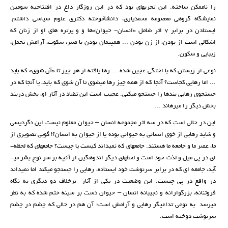
را ناممکن ساخته. این تجربه­ای بود که در این روزگار داغ در افتتاحیه سومین
نمایشگاه گروهی معصومه محمدیاری، دانش­آموخته دکتری علوم سیاسی داشتم.
ایستادن در برابر 7 اثر شامل «انسان­­- حیوان»ها و و پرتره­ های او از زنان که
اشکالی است از بودن، از زن بودن ... هم­پیمان بودن با صبر، سکوت، آرامش تحمل،
زیبایی و سکون.
نوعی از زیستن که با اختگی عجین شده ... رها یافته از هر چیز تا «آن شوی» که باید
... اما رهایی کجاست؟ آنجا که از همه چیز­ رها می­شوی تا آن شوی که باید، یا آنجا که در
جستجوی رهایی بندها را جستجو می­کنی. عجیب است این تضاد در آثار او، بخش دربند
بخش دیگر را می­رهاند ...
این در حالی است که در سه اثر مجموعه انسان – حیوان معلوم نیست این دگردیسی
و شاید رهایی از خوی انسانی به حیوانی بوده یا از حیوان به انسان؟! گویی تصویری از
ما، عصر ما و جامعه ما هستند. جامعه­ای که نمی­داند کیست یا چیست؟ جامعه­ای که لحظه­
ای در پی میل و لذت خود است و لحظه­ای دیگر اندوهگین از آنچه بر سر نوع بشر می­
آید، جامعه­ ای که در برابر سرنوشت خود ایستاده، رهایی را جستجو می­کند اما نمی­داند
در واقع در پی چیست. این وضعیت در یکی از آثار برخلاف دو دیگری به نگاه
فروتنانه، بزرگوارانه و نجیبانه انسان – حیوان دست بر سینه ختم شده که به نظر
می­رسد به نوعی تداعی­گر رهایی و آرامش است؛ آن هم در حالی که چشم در چشم
سرنوشت دوخته است.