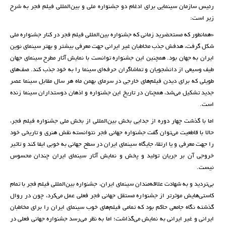
رئیس سازمان سینمایی برای ادغام دو جشنواره ملی و بین‌المللی فیلم فجر به شرح
زیر است:
«همانطور که مستحضرید زمانی که جشنواره بین‌المللی فیلم فجر در کنار جشنواره ملی
شکل گرفت، هدفش جذب مخاطبان غیر ایرانی جهت معرفی بیشتر و بهتر سینمای نوین
ایران به جهان بود. همچنین این جشنواره توانست با نمایش آثار مطرح سینمای جهان
طیف وسیعی از دانشجویان و تماشاگران حرفه‌ای سینما را به خود جذب کند. صف‌های
طویلی که برای دیدن فیلم‌های خارجی در سرمای بهمن ماه هر سال مقابل سینما عصر
جدید تشکیل می‌شد، همچنان در تاریخ این جشنواره و اذهان دوستداران سینما زنده
است.
اما با گذشت چهار دوره از جدایی بخش بین‌المللی از بخش ملی جشنواره فیلم فجر،
حالا با قاطعیت می‌توان گفت جشنواره جهانی فجر نتوانسته نقش هنری و تاریخی خود
را جهت معرفی و یا ارتقاء جایگاه سینمای ایران در سطح جهانی به خوبی ایفا کند و تاثیر
خروجی آن بر جریان تولید و پخش و نمایش آثار سینمای ایران چندان محسوس
نیست.
بی‌تردید و به شهادت علاقه‌مندان سینمای ایران، جشنواره بین‌المللی فیلم فجر با تمام
کاستی‌هایش موثرتر از جشنواره مستقل جهانی فجر فعلی عمل می‌کرد، چون در روال
گذشته نگاه جامعی حاکم بود که تمامی فیلم‌های خوب سینمای ایران را برای مخاطبان
ایرانی و غیر ایرانی به نمایش می‌گذاشت؛ اما به نظر می‌رسد جشنواره جهانی فعلی در