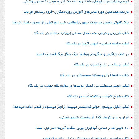
تاریخچه اوتیسم از باورهای غلط تا روند شناخت آن به عنوان یک بیماری ژنتیکی
کارنامه هفدهمین دوره کلاس‌های آموزش روزنامه‌نگاری–گروه رسانه‌ای فراتاب
مرگ ناگهانی دشمن سرسخت جمهوری اسلامی، متحد اسرائیل و از معدود حامیان کُردها
کتاب «ارزیابی و درمان عدم تعادل عضلانی (رویکرد جاندا)» در یک نگاه
کتاب «جامعه شناسی» آنتونی گیدنز در یک نگاه
در کتاب «زاگرس و جنگل» می‌خوانیم: مرگ جنگل مرگ انسانیت است!
کتاب «رساله در تاریخ ادیان» در یک نگاه
کتاب «جامعه ایران و مسئله هم‌بستگی» در یک نگاه
کتاب «تجلی مسئولیت بین المللی دولت‌ها در تداوم نظم جهانی» در یک نگاه
کتاب «تاریخ گم‌شده و ناگفته کُرد» در یک نگاه
کتاب «دلیل پریدنم»؛ جهانی که بلندتر می‌بیند، آرام‌تر می‌شنود و کندتر ادامه می‌دهد!
ایران و اما و اگرهای گذار از وضعیت «تعلیق تمدنی»
10 دلیلی که بر اساس آنها ایران پیروز جنگ با آمریکا/اسرائیل است!
کتاب «جاسوسی که سقوط کرد»؛ داستان زندگی دکتر مرگ قاهره