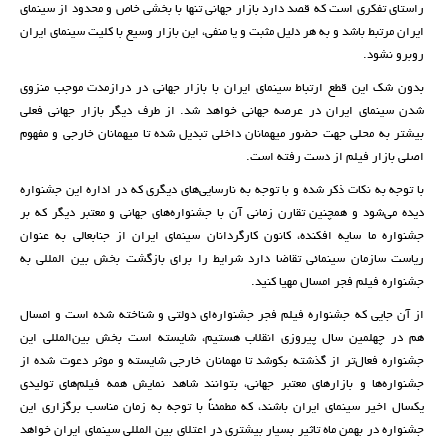
راستای تفکری است که قصد دارد بازار جهانی تنها با بخشی خاص و محدود از سینمای
ایران مرتبط باشد و به هر دلیل مثبت و یا منفی، این بازار وسیع با کلیت سینمای ایران
روبرو نشود.
بدون شک این قطع ارتباط سینمای ایران با بازار جهانی در درازمدت موجب منزوی
شدن سینمای ایران در عرصه جهانی خواهد شد. از طرف دیگر بازار جهانی فعلی
بیشتر به محلی جهت حضور میهمانان داخلی تبدیل شده تا میهمانان خارجی و مفهوم
اصلی بازار فیلم از دست رفته است.
با توجه به نکات ذکر شده و با توجه به نارسایی‌های دیگری که در اداره این جشنواره
دیده می‌شود و همچنین تقارن زمانی آن با جشنواره‌های جهانی و معتبر دیگر که بر
جشنواره ما سایه افکنده، کانون کارگردانان سینمای ایران از جنابعالی به عنوان
ریاست سازمان سینمائی تقاضا دارد شرایط را برای بازگشت بخش بین المللی به
جشنواره فیلم فجر امسال مهیا کنید.
از آن جایی که جشنواره فیلم فجر جشنواره‌ای دولتی و شناخته شده است و امسال
هم در چهلمین سال پیروزی انقلاب هستیم، شایسته است بخش بین‌المللی این
جشنواره فعال‌تر از گذشته بکوشد تا مهمانان خارجی شایسته و موثر دعوت شده از
جشنواره‌ها و بازارهای معتبر جهانی، بتوانند شاهد نمایش همه فیلم‌های تولیدی
یکسال اخیر سینمای ایران باشند، که مطمئناً با توجه به زمان مناسب برگزاری این
جشنواره در بهمن ماه تاثیر بسیار بیشتری در اعتلای بین المللی سینمای ایران خواهد