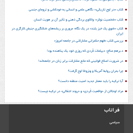
کتاب «در اوج تاریکی»؛ نگاهی علمی و انسانی به خودکشی و ترومای جنسی
کتاب «شخصیت نوکر»؛ واکاوی بردگی ذهنی و تأثیر آن بر هویت انسان
کتاب «شوق یک خیز بلند» در یک نگاه؛ مروری بر ریشه‌های شکل‎گیری جنبش کارگری در
ایران
بررسی کتاب «فهم حکمرانی مشارکتی در جامعه امروز»
د.برهم صالح؛ دیپلمات کُردی که روزی خود یک پناهنده بود!
در ضرورت اصلاح قوانینی که مانع مشارکت برابر زنان در جامعه‌اند!
چرا بحران روابط آمریکا و ونزوئلا اوج گرفت؟
آیا ترکیه را باید معمار جدید امنیت منطقه دانست؟
مراد اوجالان از «واقعیت کُردی» و «روند انتقالی» در ترکیه چیست؟
فراتاب
سیاسی