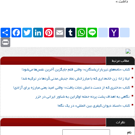
داشت.»
Yahoo
yahoo_messenger
Line
google_bookmarks
WhatsApp
Tumblr
Email
Pinterest
LinkedIn
Twitter
Facebook
اشتراک
Mail
Print
مطالب مرتبط
کتاب «نامه‌های تیرباران‌شدگان»؛ وقتی قلم جایگزین آخرین نفس‌ها می‌شود!
لیلا زانا؛ زن خانه‌داری که با مبارزاتش نماد جنبش مدنی کُردها در ترکیه شد!
کتاب «دختری که از دست داعش نجات یافت»؛ وقتی امید یعنی مبارزه برای آزادی!
نگاهی به اهداف پشت پرده حمله اوکراین به شناور ایرانی در خزر
کتاب «اسناد دیوان کیفری بین المللی» در یک نگاه!
نظرات
نام