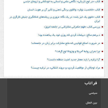
کتاب «در اوج تاریکی»؛ نگاهی علمی و انسانی به خودکشی و ترومای جنسی
کتاب «شخصیت نوکر»؛ واکاوی بردگی ذهنی و تأثیر آن بر هویت انسان
کتاب «شوق یک خیز بلند» در یک نگاه؛ مروری بر ریشه‌های شکل‎گیری جنبش کارگری در
ایران
بررسی کتاب «فهم حکمرانی مشارکتی در جامعه امروز»
د.برهم صالح؛ دیپلمات کُردی که روزی خود یک پناهنده بود!
در ضرورت اصلاح قوانینی که مانع مشارکت برابر زنان در جامعه‌اند!
چرا بحران روابط آمریکا و ونزوئلا اوج گرفت؟
آیا ترکیه را باید معمار جدید امنیت منطقه دانست؟
مراد اوجالان از «واقعیت کُردی» و «روند انتقالی» در ترکیه چیست؟
فراتاب
سیاسی
بین الملل