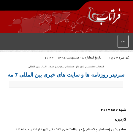
منو
کد خبر:
1567
تاریخ انتشار:
18 اردیبهشت 1395 - 10:44
انتخاب نخستین شهردار مسلمان لندن در صدر اخبار بین المللی
سرتیتر روزنامه ها و سایت های خبری بین المللی 7 مه
شنبه 7 مه 2017
گاردین:
صادق خان (مسلمان پاکستانی) در رقابت های انتخاباتی شهردار لندن برنده شد