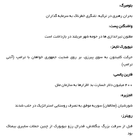
بلومبرگ:
بحران رهبری در ترکیه: تلنگری خطرناک به سرمایه گذاران
واشنگتن پست:
مظنون تیراندازی ها در حومه شهر مریلند در بازداشت است
نیویورک تایمز:
حرکت کلینتون به سوی پیرزی، بر روی ضدیت جمهوری خواهان با ترامپ (آنتی
ترامپ)
فارین پالسی:
400 میلیون دلار خسارت بد افزارها به سازمان ملل
الجزیره:
شورشیان (مخالفان) سوریه موفق به تصرف روستایی استراتژیک در حلب شدند
رویترز:
قبل از سرقت بزرگ بنگلادش، فدرال رزو نیویورک از چنین حملات سایبری بیمناک
بود