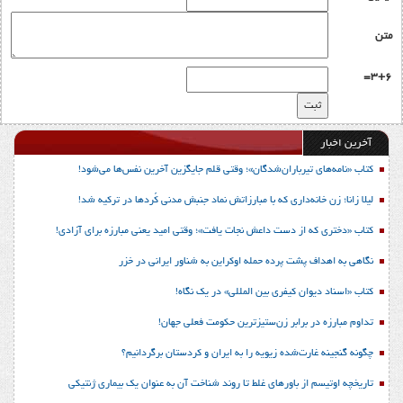
متن
3+6=
آخرین اخبار
کتاب «نامه‌های تیرباران‌شدگان»؛ وقتی قلم جایگزین آخرین نفس‌ها می‌شود!
لیلا زانا؛ زن خانه‌داری که با مبارزاتش نماد جنبش مدنی کُردها در ترکیه شد!
کتاب «دختری که از دست داعش نجات یافت»؛ وقتی امید یعنی مبارزه برای آزادی!
نگاهی به اهداف پشت پرده حمله اوکراین به شناور ایرانی در خزر
کتاب «اسناد دیوان کیفری بین المللی» در یک نگاه!
تداوم مبارزه در برابر زن‌ستیزترین حکومت فعلی جهان!
چگونه گنجینه غارت‌شده زیویه را به ایران و کردستان برگردانیم؟
تاریخچه اوتیسم از باورهای غلط تا روند شناخت آن به عنوان یک بیماری ژنتیکی