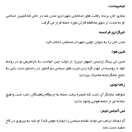
ایندیپندنت:
صادق خان برنده رقابت های انتخاباتی شهرداری لندن شد در حالی که کمپین انتخابی
او به شدت از سوی محافظه کاران مورد حمله قرار می گرفت
خبرگزاری فرانسه:
لندن خان را به عنوان اولین شهردار مسلمان انتخاب کرد
شین هوا:
شین جی پینگ (رئیس جمهور چین): از دولت چین خواست به بازتعریفی نو در روابط
خود با روسیه در جهت گره زدن مزیت های سیاسی دو کشور در راستای دست یابی به
نتایج عملگرایانه مشترک بپردازد
راشا تودی:
شواهد نشانگر آن است که النصره پشت حمله به اردوگاه پناهندگان حلب است و هیچ
نشانه ای از حمله هوایی وجود ندارد
لس آنجلس تایمز:
آیا دونالد ترامپ می تواند نقشه سیاسی را دوباره عوض کند؟ او باید به پیروزی در کاخ
سفید دست یابد