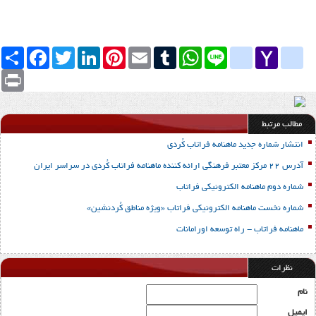
Yahoo
yahoo_messenger
Line
google_bookmarks
WhatsApp
Tumblr
Email
Pinterest
LinkedIn
Twitter
Facebook
اشتراک
Mail
Print
مطالب مرتبط
انتشار شماره جدید ماهنامه فراتاب کُردی
آدرس 22 مرکز معتبر فرهنگی ارائه کننده ماهنامه فراتاب کُردی در سراسر ایران
شماره دوم ماهنامه الکترونیکی فراتاب
شماره نخست ماهنامه الکترونیکی فراتاب «ویژه مناطق کُردنشین»
ماهنامه فراتاب - راه توسعه اورامانات
نظرات
نام
ایمیل