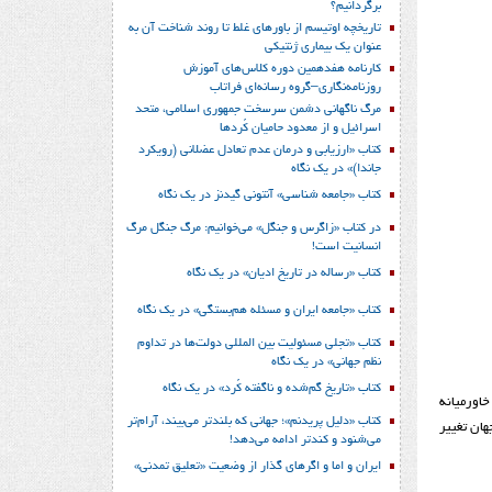
برگردانیم؟
تاریخچه اوتیسم از باورهای غلط تا روند شناخت آن به
عنوان یک بیماری ژنتیکی
کارنامه هفدهمین دوره کلاس‌های آموزش
روزنامه‌نگاری–گروه رسانه‌ای فراتاب
مرگ ناگهانی دشمن سرسخت جمهوری اسلامی، متحد
اسرائیل و از معدود حامیان کُردها
کتاب «ارزیابی و درمان عدم تعادل عضلانی (رویکرد
جاندا)» در یک نگاه
کتاب «جامعه شناسی» آنتونی گیدنز در یک نگاه
در کتاب «زاگرس و جنگل» می‌خوانیم: مرگ جنگل مرگ
انسانیت است!
کتاب «رساله در تاریخ ادیان» در یک نگاه
کتاب «جامعه ایران و مسئله هم‌بستگی» در یک نگاه
کتاب «تجلی مسئولیت بین المللی دولت‌ها در تداوم
نظم جهانی» در یک نگاه
کتاب «تاریخ گم‌شده و ناگفته کُرد» در یک نگاه
خاورمیانه
کتاب «دلیل پریدنم»؛ جهانی که بلندتر می‌بیند، آرام‌تر
هان تغییر
می‌شنود و کندتر ادامه می‌دهد!
ایران و اما و اگرهای گذار از وضعیت «تعلیق تمدنی»