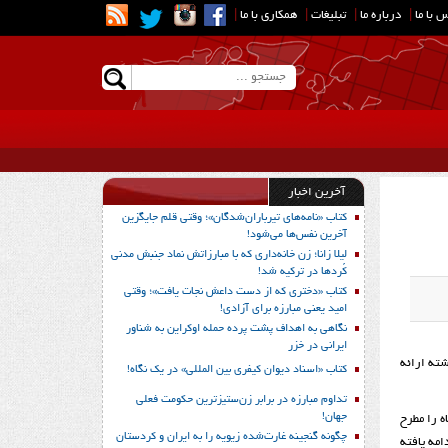
 با ما
|
درباره ما
|
تبلیغات
|
همکاری با ما
|
آخرین اخبار
کتاب «نامه‌های تیرباران‌شدگان»؛ وقتی قلم جایگزین
آخرین نفس‌ها می‌شود!
لیلا زانا؛ زن خانه‌داری که با مبارزاتش نماد جنبش مدنی
کُردها در ترکیه شد!
کتاب «دختری که از دست داعش نجات یافت»؛ وقتی
امید یعنی مبارزه برای آزادی!
نگاهی به اهداف پشت پرده حمله اوکراین به شناور
ایرانی در خزر
شته ارائه
کتاب «اسناد دیوان کیفری بین المللی» در یک نگاه!
تداوم مبارزه در برابر زن‌ستیزترین حکومت فعلی
جهان!
ه را مطرح
چگونه گنجینه غارت‌شده زیویه را به ایران و کردستان
ادامه یافته