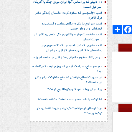
10 دلیلی که بر اساس آنها ایران پیروز جنگ با آمریکا/
اسرائیل است!
کتاب «جاسوسی که سقوط کرد»؛ داستان زندگی دکتر
مرگ قاهره
کتاب «در اوج تاریکی»؛ نگاهی علمی و انسانی به
Faceboo
اشتراک
خودکشی و ترومای جنسی
کتاب «شخصیت نوکر»؛ واکاوی بردگی ذهنی و تأثیر آن
بر هویت انسان
کتاب «شوق یک خیز بلند» در یک نگاه؛ مروری بر
ریشه‌های شکل‎گیری جنبش کارگری در ایران
بررسی کتاب «فهم حکمرانی مشارکتی در جامعه امروز»
د.برهم صالح؛ دیپلمات کُردی که روزی خود یک پناهنده
بود!
در ضرورت اصلاح قوانینی که مانع مشارکت برابر زنان
در جامعه‌اند!
چرا بحران روابط آمریکا و ونزوئلا اوج گرفت؟
آیا ترکیه را باید معمار جدید امنیت منطقه دانست؟
مراد اوجالان از «واقعیت کُردی» و «روند انتقالی» در
ترکیه چیست؟