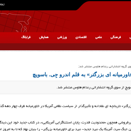
تماس
ی
فرهنگی
علمی
اقتصادی
ورزشی
همایش
فرابلاگ
ی گروه انتشاراتی رندام هاوس منتشر شد;
اورمیانه ای بزرگتر» به قلم اندرو جِی. باسویچ
باسویچ از سوی گروه انتشاراتی رندام هاوس منتشر شد.
بزرگتر» تاریخچه ای نقادانه و تأثیرگذار از سیاست نظامی آمریکا در خاورمیانه ظرف چهار دهه گذ
پرفروشی همچون «محدودیت قدرت: پایان استثناگرایی آمریکایی»، در کتاب جدید خود این دیدگا
 است. با پایان جنگ سرد، آمریکا یک نبرد جدید- نبرد برای خاورمیانه بزرگتر- را بنیان نهاد که تا به امروز 