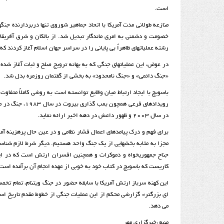
است.
منازعه طولانی مدت آمریکا با اتحاد جماهیر شوروی تنها دربردارنده جنگهای
خصومت و دشمنی به امری ماندگار تبدیل شد. از بالکان و شرق آفریقا 
رشته عملیاتهای ظاهراً بی پایانی را در سراسر جهان اسلام آغاز کردند 
در عوض، این عملیاتهای جنگی که به بهانه ترویج صلح و ثبات آغاز شده
«جنگ دائمی» و «جنگ نامحدود» به بخشی از گفتمان روزمره بدل شد.
باسویچ با ایجاد ارتباط میان وقایع توانسته است به روشی کاملاً متفاو
در سال ۲۰۰۳ و ظهور داعش در دهه اخیر ارائه نماید.
برای فهم و درک پیامدهای اعمال فشار نظامی و در عین حال پرهزینه آمری
مجزا به مثابه بخشهایی از یک جنگ واحد هستیم. دیگر شرط لازم شناس
جناح جمهوریخواه و دموکرات و همچنین افسران ارتش است که در این
کاریست که باسویچ در کتاب خود به خوبی از عهده انجام آن برآمده است
این کهنه سرباز ارتش آمریکا با سابقه حضور در جنگ ویتنام،‌ تمام تخ
ای بزرگتر» گزارشی محکم از این عملیات جنگی از خطوط مقدم تاریخ است.
می دهد.
منبع:خبرگزاري مهر