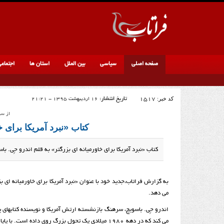
صفحه اصلی
سیاسی
بین الملل
استان ها
اجتماع
کد خبر:
1517
تاریخ انتشار:
16 اردیبهشت 1395 - 21:21
از سو
کتاب «نبرد آمریکا برای خ
کتاب «نبرد آمریکا برای خاورمیانه ای بزرگتر» به قلم اندرو جِی. 
به گزارش فراتاب،جدید خود با عنوان «نبرد‌‌ آمریکا برای خاورمیانه ای 
می دهد.
اندرو جِی. باسویچ، سرهنگ بازنشسته ارتش آمریکا و نویسنده کتابهای 
می کند که در دهه ۱۹۸۰ میلادی یک تحول بزرگ روی داده