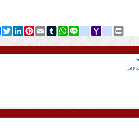
k
Twitter
LinkedIn
Pinterest
Email
Tumblr
WhatsApp
google_bookmarks
Line
yahoo_messenger
Yahoo
Print
Mail
د!
ی آزادی!