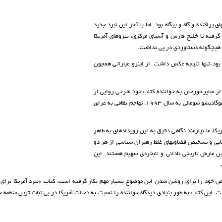
 پراکنده و گاه و بیگاه بود. اما با آغاز این نبرد جدید
گرفته تا خلیج فارس و آسیای مرکزی، نیروهای آمریکا
که هیچگونه دستاوردی در پی نداشت.
 بود، تنها نتیجه عکس داشت. از اینرو عباراتی همچون
ت از سایر مورخان به خواننده کتاب خود شرحی روایی از
رویدادهای فرعی همچون بمب گذاری بیروت در سال ۱۹۸۳،‌ جنگ در موگادیشو سومالی به سال ۱۹۹۳، تهاجم نظامی به عراق
کا، ما نیازمند نگاهی دقیق به این رویدادهای به ظاهر
ایی و تشخیص قضاوتهای غلط رهبران سیاسی از هر دو
 مارش تاریخی نادانی و نابخردی سهیم هستند. این
.
صص خود را برای روشن شدن این موضوع بسیار مهم بکار گرفته است. کتاب «نبرد آمریکا برای 
 این کتاب به طور بنیادی دیدگاه خواننده را نسبت به دخالت آمریکا در بی ثبات ترین منطقه ج