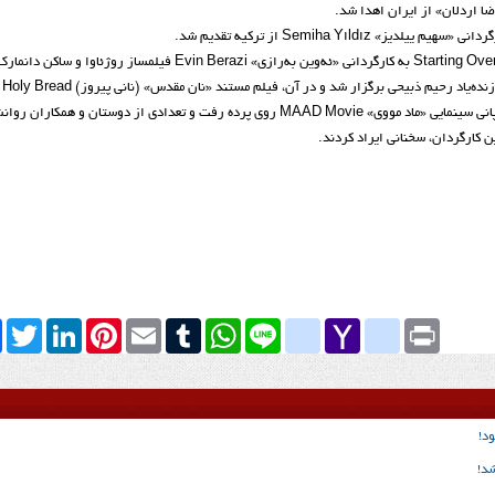
در دوا
این فیلمساز فقید کردستانی، به تهیه‌کنندگی تورج اصلانی و محصول کمپانی سینمایی «ماد مووی» MAAD Movie روی پرده ‌رفت و تعدادی از دوستان
 کارگردان، سخنانی ایراد کردند.
k
Twitter
LinkedIn
Pinterest
Email
Tumblr
WhatsApp
google_bookmarks
Line
yahoo_messenger
Yahoo
Print
Mail
د!
شد!