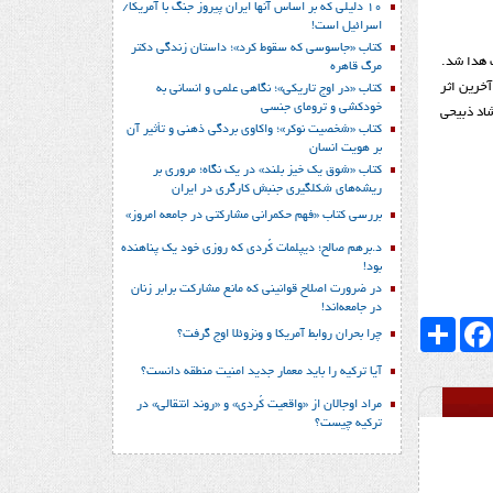
10 دلیلی که بر اساس آنها ایران پیروز جنگ با آمریکا/
اسرائیل است!
کتاب «جاسوسی که سقوط کرد»؛ داستان زندگی دکتر
مرگ قاهره
زدهمین دوره جشنواره فیلم کُردی «هامبورگ» بزرگداشتی برای زنده‌یاد رحیم ذبیحی برگزار شد و در آن، فیلم مستند «نان مقدس» (نانی پیروز) Holy Bread آخرین اثر
کتاب «در اوج تاریکی»؛ نگاهی علمی و انسانی به
خودکشی و ترومای جنسی
 و همکاران روانشاد ذبیحی
کتاب «شخصیت نوکر»؛ واکاوی بردگی ذهنی و تأثیر آن
بر هویت انسان
کتاب «شوق یک خیز بلند» در یک نگاه؛ مروری بر
ریشه‌های شکل‎گیری جنبش کارگری در ایران
بررسی کتاب «فهم حکمرانی مشارکتی در جامعه امروز»
د.برهم صالح؛ دیپلمات کُردی که روزی خود یک پناهنده
بود!
در ضرورت اصلاح قوانینی که مانع مشارکت برابر زنان
در جامعه‌اند!
Faceboo
اشتراک
چرا بحران روابط آمریکا و ونزوئلا اوج گرفت؟
آیا ترکیه را باید معمار جدید امنیت منطقه دانست؟
مراد اوجالان از «واقعیت کُردی» و «روند انتقالی» در
ترکیه چیست؟