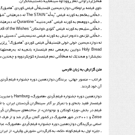
هه‌ڵبژێردراوانی ئه‌م ڕووداوه سینه‌ماییه ده‌ستنیشانکران.
ناوی فیلمه ‌براوه‌کانی دوازدەیەمین فێستیڤاڵی فیلمی کوردی "هامبۆرگ"
ـ خه‌ڵاتی یه‌که‌م به کورتە فیلمی "پەڵە" The STAIN لە دەرهێنانی "شۆڕش وەکیلی" به‌خشرا.
ـ خه‌ڵاتی دووهه‌م به کورتە فیلمی "قەرەنتینە" Qurantine لە دەرهێنانی "محەمەدڕەزا ئەردەڵان" پێشکه‌شکرا.
ـ خه‌ڵاتی سێیه‌م به کورتە فیلمی "کۆدی ئاواتەکان" Cudi of the Wishes لە دەرهێنانی "سەهیم ییلدیز" Semiha Yıldız به‌خشرا.
ـ خه‌ڵاتی لێژنه‌ی دادوه‌رانیش به کورتە فیلمی ئەنیمەیشنی "دەسپێی دووبارە" Starting Over لە دەرهێنانی "ئەوین بەرازی" vin Berazi
له دوازدەیەمین خولی خولی فێستیڤاڵی فیلمی کوردی "هامبۆرگ" ڕێزیی ت
نمایشکرا و هه‌ندێک له هه‌ڤاڵانی ئه‌م فیلمسازه کۆچکردووه و چه‌ندین س
متن گزارش به زبان فارسی
فراتاب - منصور جهانی: برندگان دوازدهمین دوره جشنواره فیلم کُردی 
آن خود کردند.
Zeise و 3001 در شهر هامبورگ در کشور آلمان برگزار شد و از طرف اعضای هیئت داوران، برندگان این رویداد سینمایی معرفی شدند.
اسامی برگزیدگان دوازدهمین دوره جشنواره فیلم کُردی «هامبورگ» عبار
ـ جایزه اول به فیلم کوتاه «لکه» به کارگردانی «شورش وکیلی» از ایران