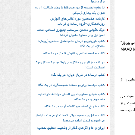
برگردانیم؟
تاریخچه اوتیسم از باورهای غلط تا روند شناخت آن به
عنوان یک بیماری ژنتیکی
کارنامه هفدهمین دوره کلاس‌های آموزش
روزنامه‌نگاری–گروه رسانه‌ای فراتاب
مرگ ناگهانی دشمن سرسخت جمهوری اسلامی، متحد
اسرائیل و از معدود حامیان کُردها
کتاب «ارزیابی و درمان عدم تعادل عضلانی (رویکرد
نی پیرۆز"
جاندا)» در یک نگاه
هەمێهنانی سینەماکاری کورد "توورەج ئەسڵانی" و بەرهەمی کۆمپانیای سینەمایی "مادمووڤی" MAAD Movie
کتاب «جامعه شناسی» آنتونی گیدنز در یک نگاه
در کتاب «زاگرس و جنگل» می‌خوانیم: مرگ جنگل مرگ
انسانیت است!
کتاب «رساله در تاریخ ادیان» در یک نگاه
ایی را از
کتاب «جامعه ایران و مسئله هم‌بستگی» در یک نگاه
کتاب «تجلی مسئولیت بین المللی دولت‌ها در تداوم
ت زنده‌یاد رحیم ذبیحی
نظم جهانی» در یک نگاه
فیلمساز فقید بانه‌ای و با تمرکز بر آثار سینماگران کُردستان ایران، با اکران 42 اثر، شامل؛ 4 فیلم سینمایی، 10 فیلم مستند، 24 فیلم کوتاه داستانی و انیمیشنی و همچنین 4
کتاب «تاریخ گم‌شده و ناگفته کُرد» در یک نگاه
فیلم در بخش «ویژه کودکان و نوجوانان» از ساخته‌های سینماگران کُرد، از روزهای 6 تا 12 آبان ماه جاری (28 اکتبر تا 3 نوامبر 2021) در سینماهای «کینو» Kino، «زیسه»
کتاب «دلیل پریدنم»؛ جهانی که بلندتر می‌بیند، آرام‌تر
می‌شنود و کندتر ادامه می‌دهد!
ایران و اما و اگرهای گذار از وضعیت «تعلیق تمدنی»