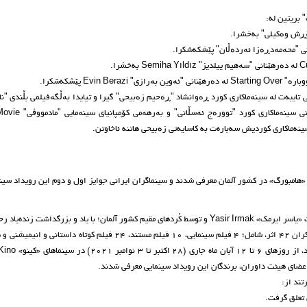
 بریتین له:
E پێشکه‌شکرا.
ایبه‌ت لە سینەماکاری کورد ڕەوانشاد "ڕەحیم زەبیحی" گیرا و تیایدا بەڵگەفیلمی بڵندی "نا
Holy Bread دوایین به‌رهه‌می ئه‌م فیلمسازه بانه‌ییه‌ لە بەر
ینه‌ماکاری کوردیش سه‌باره‌ت به کاسایه‌تی زەبیحی هاتنه ئاخاوتن.
«هامبورگ» در کشور آلمان معرفی شدند و سینماگران ایرانی جوایز اول و دوم این رویداد سینم
دوازدهمین دوره جشنواره فیلم کُردی «هامبورگ» Hamburg با مدیریت «یاسر ایرمک» Yasir Irmak و توسط کُردهای مقیم کشور آلمان؛ با یاد و بزرگداش
تند از:
 تعلق گرفت.