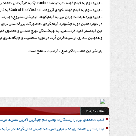
ـ جایزه دوم به فیلم کوتاه «قرنتینه» Qurantine به کارگردانی «محمد رضا اردلان» از ایران اهدا شد.
ـ جایزه سوم به فیلم کوتاه «کودی آرزوها» Cudi of the Wishes به کارگردانی «سهیم ییلدیز» Semiha Yıldız از ترکیه تقدیم شد.
ـ جایزه ویژه هیئت داوران نیز به فیلم کوتاه انیمیشنی «شروع دوباره» Starting Over به کارگردانی «ئه‌وین به‌رازی» Evin Berazi فیلمساز روژئاوا و ساکن دانمارک هدا شد.
و همچنین شماری از سینماگران کُرد، در مورد شخصیت و جایگاه هنری این
بازنشر این مطلب با ذکر منبع «فراتاب» بلامانع است
مطالب مرتبط
کتاب «نامه‌های تیرباران‌شدگان»؛ وقتی قلم جایگزین آخرین نفس‌ها می‌شو
لیلا زانا؛ زن خانه‌داری که با مبارزاتش نماد جنبش مدنی کُردها در ترکیه 