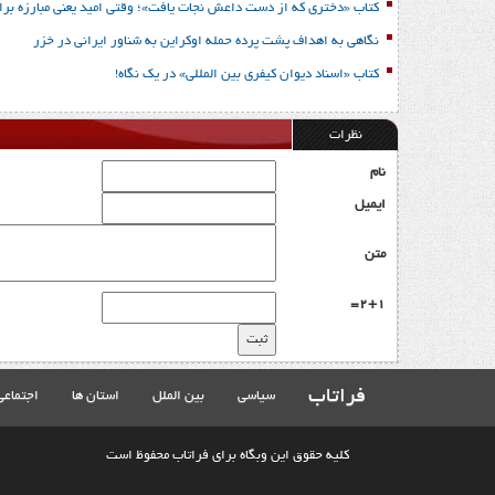
کتاب «دختری که از دست داعش نجات یافت»؛ وقتی امید یعنی مبارزه برا
نگاهی به اهداف پشت پرده حمله اوکراین به شناور ایرانی در خزر
کتاب «اسناد دیوان کیفری بین المللی» در یک نگاه!
نظرات
نام
ایمیل
متن
2+1=
فراتاب
سیاسی
بین الملل
استان ها
اجتماعی
کلیه حقوق این وبگاه برای فراتاب محفوظ است