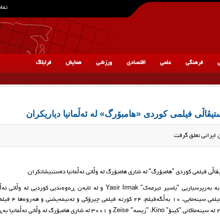
تماس
ی
فرهنگی
علمی
اقتصادی
ورزشی
همایش
فرابلاگ
تیڤاڵی فیلمی کوردی «هامبۆرگ» لە ئەڵمانیا دیاریکران
 ایرانی تعلق گرفت
ڤاڵی فیلمی کوردی "هامبۆرگ" لە شاری هامبۆرگ لە وڵاتی ئەڵمانیا ده‌ستنیشانکران.
دوازدەیەمین خولی فێستیڤاڵی فیلمی کوردی "هامبۆرگ" Hamburg بە بەرپرسیاریی "یاسیر ئیرمەک" Yasir Irmak و لە لایەن ڕەوەندیی کو
نمایشی 42 بەرهەم لە سینەماکارانی کورد و وڵاتانی بیان
"تایبەت بە منداڵان" لە ڕۆژانی 28ی ئۆکتۆبەر تا 3ی نۆڤەمبەری 2021 لە سینەماکانی "کینۆ" Kino، "زیسە" Zeise و 3001 لە شاری هامبۆ