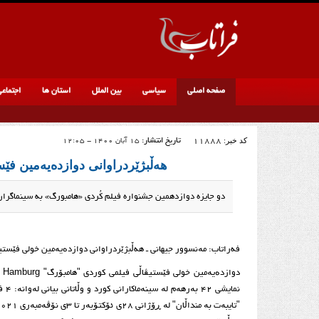
صفحه اصلی
سیاسی
بین الملل
استان ها
اجتماع
کد خبر:
11888
تاریخ انتشار:
15 آبان 1400 - 12:05
هه‌ڵبژێردراوانی دوازدەیەمین فێس
دو جایزه دوازدهمین جشنواره فیلم کُردی «هامبورگ» به سینماگران
فه‌راتاب: مەنسوور جیهانی ـ هه‌ڵبژێردراوانی دوازدەیەمین خولی فێستی