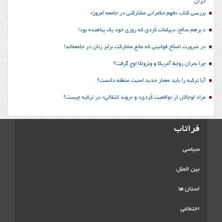
ایران
بررسی کتاب «فهم حکمرانی مشارکتی در جامعه امروز»
د.برهم صالح؛ دیپلمات کُردی که روزی خود یک پناهنده بود!
در ضرورت اصلاح قوانینی که مانع مشارکت برابر زنان در جامعه‌اند!
چرا بحران روابط آمریکا و ونزوئلا اوج گرفت؟
آیا ترکیه را باید معمار جدید امنیت منطقه دانست؟
مراد اوجالان از «واقعیت کُردی» و «روند انتقالی» در ترکیه چیست؟
فراتاب
سیاسی
بین الملل
استان ها
اجتماعی