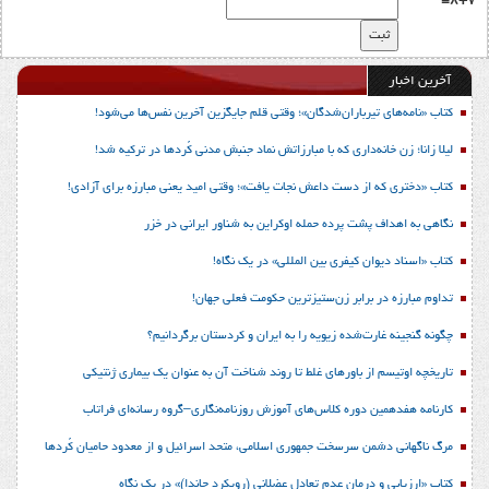
8+7=
آخرین اخبار
کتاب «نامه‌های تیرباران‌شدگان»؛ وقتی قلم جایگزین آخرین نفس‌ها می‌شود!
لیلا زانا؛ زن خانه‌داری که با مبارزاتش نماد جنبش مدنی کُردها در ترکیه شد!
کتاب «دختری که از دست داعش نجات یافت»؛ وقتی امید یعنی مبارزه برای آزادی!
نگاهی به اهداف پشت پرده حمله اوکراین به شناور ایرانی در خزر
کتاب «اسناد دیوان کیفری بین المللی» در یک نگاه!
تداوم مبارزه در برابر زن‌ستیزترین حکومت فعلی جهان!
چگونه گنجینه غارت‌شده زیویه را به ایران و کردستان برگردانیم؟
تاریخچه اوتیسم از باورهای غلط تا روند شناخت آن به عنوان یک بیماری ژنتیکی
کارنامه هفدهمین دوره کلاس‌های آموزش روزنامه‌نگاری–گروه رسانه‌ای فراتاب
مرگ ناگهانی دشمن سرسخت جمهوری اسلامی، متحد اسرائیل و از معدود حامیان کُردها
کتاب «ارزیابی و درمان عدم تعادل عضلانی (رویکرد جاندا)» در یک نگاه