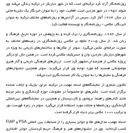
روزنامه‌نگار آزاد کُرد ترکیه‌ای است که در شهر دیاربکر در ترکیه زندگی می‌کند وی
متولد 1957 در شهر ماردین است، فعالیت خود را به عنوان خبرنگار یک نشریه محلی
در سال 1974 آغاز کرد، سپس در آژانس‌ها و روزنامه‌های مختلف ترکیه به عنوان
خبرنگار، عکاس – روزنامه‌نگار و نویسنده فعالیت کرد.
از سال 1993، روزنامه‌نگاری را ترک کرده و به پژوهش در حوزه تاریخ، فرهنگ و
زبان شد. از سال 2005 علاوه بر عکاسی روزنامه‌نگاری، در زمینه‌های مختلف به
صورت حرفه‌ای عکس می‌گیرد. سوئر از مکان‌ها و ساختمان‌های تاریخی به ویژه در
شهرهای دیاربکر، ماردین، ​​وان و حسن‌کیف عکاسی کرده است. در همین حال او درگیر
پروژه عکاسی از هنرمندان مشهور کُرد است. ارزش‌های فرهنگی، تاریخی و آثار هنری
موضوعاتی هستند که مورد توجه وی قرار می‌گیرند. سوئر همچنین جشنواره‌های
فرهنگی و نمایش‌ها را به عنوان یک کار مستندنگاری ثبت می‌کند.
تاکنون شماری از نمایشگاه‌های استاد مهمت در ترکیه، عراق، بلژیک و ایالات متحده
برگزار شده است. عکس‌های او مخصوصاً در مطبوعات حوزه گردشگری و نشر مرتبط
مانند کتاب‌های راهنما، بروشور و کارت‌پستال و همچنین در نمایشگاه‌های بین‌المللی
گردشگری، روزنامه‌ها و مجلات مورد استفاده قرار می‌گیرد. سوئر در زمره فهرست نور
و ترکیب «۱۰۰ عکاس برتر دنیا» قرار گرفته است.
استاد مهمت، مدال‌های طلا و جوایز بسیاری را از مسابقات بین المللی PSA و FIAP
کسب کرده‌اند. وی در جشنواره‌های هنر و فرهنگ حریم کردستان جوایز افتخاری