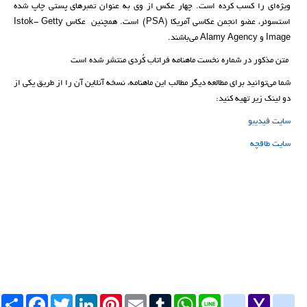
ویژه‌ای را کسب کرده‌ است. چهار عکس از وی به عنوان تمبرهای پستی چاپ شده
استسوئر، عضو انجمن عکاسی آمریکا (PSA) است. همچنین عکاس Istok- Getty
Image و Alamy Agency می‌باشند.
متن مذکور در شماره نخست ماهنامه فراتاب کُردی منتشر شده است
شما می‌توانید برای مطالعه دیگر مطالب این ماهنامه، نسخه آنلاین آن را از طریق یکی از
دو لینک زیر تهیه کنید:
سایت فیدیبو
سایت طاقچه
Yahoo
yahoo_messenger
Line
google_bookmarks
WhatsApp
Tumblr
Email
Pinterest
LinkedIn
Twitter
Facebook
اشتراک