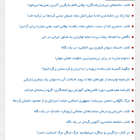
کتاب «نامه‌های تیرباران‌شدگان»؛ وقتی قلم جایگزین آخرین نفس‌ها می‌شود!
لیلا زانا؛ زن خانه‌داری که با مبارزاتش نماد جنبش مدنی کُردها در ترکیه شد!
کتاب «دختری که از دست داعش نجات یافت»؛ وقتی امید یعنی مبارزه برای آزادی!
نگاهی به اهداف پشت پرده حمله اوکراین به شناور ایرانی در خزر
کتاب «اسناد دیوان کیفری بین المللی» در یک نگاه!
تداوم مبارزه در برابر زن‌ستیزترین حکومت فعلی جهان!
چگونه گنجینه غارت‌شده زیویه را به ایران و کردستان برگردانیم؟
تاریخچه اوتیسم از باورهای غلط تا روند شناخت آن به عنوان یک بیماری ژنتیکی
کارنامه هفدهمین دوره کلاس‌های آموزش روزنامه‌نگاری–گروه رسانه‌ای فراتاب
مرگ ناگهانی دشمن سرسخت جمهوری اسلامی، متحد اسرائیل و از معدود حامیان کُردها
کتاب «ارزیابی و درمان عدم تعادل عضلانی (رویکرد جاندا)» در یک نگاه
کتاب «جامعه شناسی» آنتونی گیدنز در یک نگاه
در کتاب «زاگرس و جنگل» می‌خوانیم: مرگ جنگل مرگ انسانیت است!