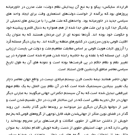
قرارداد سایکس- پیکو و به ­تبع آن پیدایش نظام دولت- ملت مدرن در خاورمیانه
پروژه­ای بود که برآمده از خواست دولت‌های استعماری وقت برای ایجاد واحد های
سیاسی جدید در خاورمیانه بود. واحدهای که ملت هایی را با مرزبندی های تحمیلی از
یکدیگر جدا کرد و این ملت های جدا شده از هم، همواره به دنبال قلمرو پیشینه خود
و حکومت خود بوده اند. کُردها نمونه ای از این مردمان هستند که به عنوان یک
اقلیت قومی بدون سرزمین، در کشورهای منطقه پراکنده اند. به بیان دیگر مسئله کُرد
را آرزوی اثبات هویت قومی بر اساس مطابقت مفاهیم ملت و دولت می بایست ارزیابی
کرد. این مسئله که با عقده ‌ی به حاشیه رانده شدن همراه شده است همواره در پی
تغییر نظم و نظام حاکم در پی فرصت‌ها بوده است و نمونه های آن به طول تاریخ
سیاسی معاصر مناطق کردنشین قابل استناد است.
جهان حاضر همانند نیمه نخست قرن بیستم میلادی نیست در واقع جهان معاصر دچار
یک تغییر بنیادین سیستمیک شده است که در آن نظام بین الملل به یک نظام مبهم
غیرقطبی تبدیل شده است که به آن سیستم حکمرانی جهانی می­گویند به عبارتی دیگر
جهان در حال تجربه نظامی است که در این ساختار قدرت در حال تقسیم شدن است و
غیر از دولتها بازیگران دیگری نیز می­توانند بر روندها تاثیر گذار باشند. این روند
گذار در فضای نوین متأثر از جهانی‌شدن طیف قابل‌ توجهی از گروه‌های قومی که به‌زعم
خویش از داشتن حداقلی از حقوق، امکانات و فرصت‌های برابر محروم بوده‌اند را
وامی دارد که در جهت استیفای حقوق از دست‌ رفته خویش اقدام ‌نمایاند. به عنوان
مثال بعد از تحولات بهار عربی گروه های غیر دولتی متعددی در صحنه سیاسی