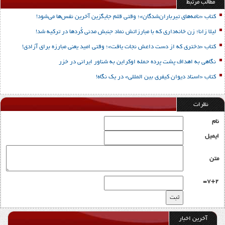
مطالب مرتبط
کتاب «نامه‌های تیرباران‌شدگان»؛ وقتی قلم جایگزین آخرین نفس‌ها می‌شود!
لیلا زانا؛ زن خانه‌داری که با مبارزاتش نماد جنبش مدنی کُردها در ترکیه شد!
کتاب «دختری که از دست داعش نجات یافت»؛ وقتی امید یعنی مبارزه برای آزادی!
نگاهی به اهداف پشت پرده حمله اوکراین به شناور ایرانی در خزر
کتاب «اسناد دیوان کیفری بین المللی» در یک نگاه!
نظرات
نام
ایمیل
متن
7+2=
آخرین اخبار