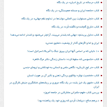
کتاب «رساله در تاریخ ادیان» در یک نگاه
کتاب «جامعه ایران و مسئله هم‌بستگی» در یک نگاه
کتاب «تجلی مسئولیت بین المللی دولت‌ها در تداوم نظم جهانی» در یک نگاه
کتاب «تاریخ گم‌شده و ناگفته کُرد» در یک نگاه
کتاب «دلیل پریدنم»؛ جهانی که بلندتر می‌بیند، آرام‌تر می‌شنود و کندتر ادامه می‌دهد!
ایران و اما و اگرهای گذار از وضعیت «تعلیق تمدنی»
10 دلیلی که بر اساس آنها ایران پیروز جنگ با آمریکا/اسرائیل است!
کتاب «جاسوسی که سقوط کرد»؛ داستان زندگی دکتر مرگ قاهره
کتاب «در اوج تاریکی»؛ نگاهی علمی و انسانی به خودکشی و ترومای جنسی
کتاب «شخصیت نوکر»؛ واکاوی بردگی ذهنی و تأثیر آن بر هویت انسان
کتاب «شوق یک خیز بلند» در یک نگاه؛ مروری بر ریشه‌های شکل‎گیری جنبش کارگری در
ایران
بررسی کتاب «فهم حکمرانی مشارکتی در جامعه امروز»
د.برهم صالح؛ دیپلمات کُردی که روزی خود یک پناهنده بود!