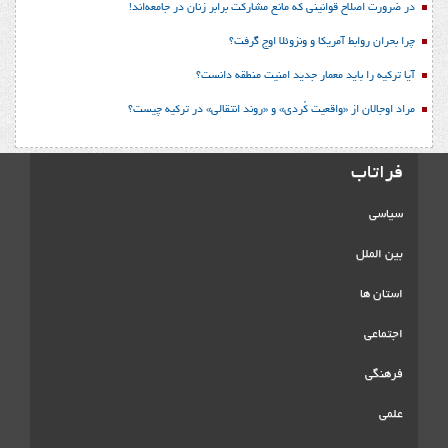
در ضرورت اصلاح قوانینی که مانع مشارکت برابر زنان در جامعه‌اند!
چرا بحران روابط آمریکا و ونزوئلا اوج گرفت؟
آیا ترکیه را باید معمار جدید امنیت منطقه دانست؟
مراد اوجالان از «واقعیت کُردی» و «روند انتقالی» در ترکیه چیست؟
فراتاب
سیاسی
بین الملل
استان ها
اجتماعی
فرهنگی
علمی