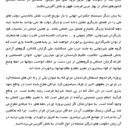
کشورهای متاثر از بهار عربی فرصت ظهور و نقش آفرینی یافتند.
به بیان دیگر سیستم حکمرانی جهانی با باز توزیع قدرت نقش بالادستی دولت های
ملی را در فضای بازیگری تقلیل داده است و دیگر دولت ها نمی توانند به مانند چند
دهه گذشته بازیگر بلامنازع فضای بین المللی باشد. بر همین اساس در تناسبات قوا
بازیگران غیردولتی، افکار عمومی و ... به مراتب کاسته شدن قدرت دولت ها متعارف
از توان تاثیرگذاری بیشتری برخوردار خواهند شد. بر پایه همین قاعده بازی است که
گروه های غیردولتی به مانند حزب ملی اسکاتلند، ملی گرایان کاتالان، گروهای آزادی
بخش فلسطینی، حاکمیت اقلیم کردستان عراق، مبارزین حوثی، اخوان المسلمین و
افراط گرایان اسلامی و گروه‌هایی از این دست بر خلاف خواست دولتها در حفظ وضع
موجود از قوا بیشتری در تغییر نظم و نظام موجود برخوردار شده اند.
پروژه رفراندوم استقلال کردستان عراق که به عنوان یکی از راه حل های مسئله کرد
در عراق در ماه­های اخیر از طرف سیاسیون کرد عراقی مطرح شده است در واقع نمود
بذری است در دل خاک که در پی ایجاد شرایط فرصت رشد یافته است. در واقع
فرآیند اعلام چنین تصمیمی برآمده از شرایطی است که با تغییر نظام بین المللی به
وجود آمده است. به عنوان مثال اگر چنین پروزه ای در دهه های 90 میلادی مطرح می
شد بی گمان ریسک موفقیت آن در حداقل ترین میزان قرار داشت. چرا که مخالفین
آن به مراتب از موضع قدرتی بیشتری نسبت به امروز برخوردار بودند وبی تردید در
آن زمان حکومت های درگیر مسئله در اوج اقتدار به نقش آفرینی می پرداختند.