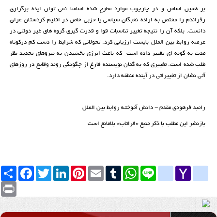
بر همین اساس و در چارچوب موارد مطرح شده اساسا نمی توان ایده برگزاری
رفراندم را مختص به اراده نخبگان سیاسی یا حزبی خاص در اقلیم کردستان عراق
دانست. بلکه آن را نتیجه تغییر تناسبات قوا و قدرت گیری گروه های غیر دولتی در
عرصه روابط بین الملل بایست ارزیابی کرد. تحولاتی که شرایط را دست کم درکوتاه
مدت به گونه ای تغییر داده است که باعث انرژی بخشیدن به نیروهای تجدید نظر
طلب شده است. تغییری که به گمان نویسنده فارغ از چگونگی روند وقایع در روزهای
آتی نشان از تغییراتی در آینده منطقه دارد.
رامبد فرهودی مقدم - دانش آموخته روابط بین الملل
بازنشر این مطلب با ذکر منبع «فراتاب» بلامانع است
Yahoo
yahoo_messenger
Line
google_bookmarks
WhatsApp
Tumblr
Email
Pinterest
LinkedIn
Twitter
Facebook
اشتراک
Mail
Print