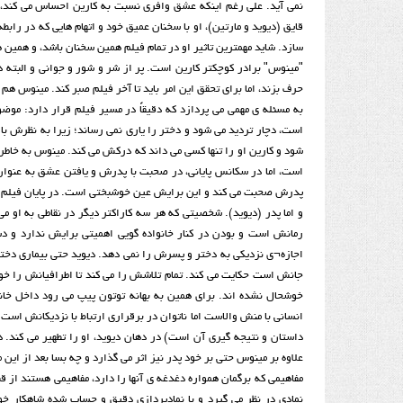
نمی آید. علی رغم اینکه عشق وافری نسبت به کارین احساس می کند، ا
قایق (دیوید و مارتین)، او با سخنان عمیق خود و اتهام هایی که در رابط
سازد. شاید مهمترین تاثیر او در تمام فیلم همین سخنان باشد، و همین ه
"مینوس" برادر کوچکتر کارین است. پر از شر و شور و جوانی و البته د
حرف بزند، اما برای تحقق این امر باید تا آخر فیلم صبر کند. مینوس هم م
به مسئله ی مهمی می پردازد که دقیقاً در مسیر فیلم قرار دارد: موضو
است، دچار تردید می شود و دختر را یاری نمی رساند؛ زیرا به نظرش با
شود و کارین او را تنها کسی می داند که درکش می کند. مینوس به خاطر
است، اما در سکانس پایانی، در صحبت با پدرش و یافتن عشق به عنوان خدا
پدرش صحبت می کند و این برایش عین خوشبختی است. در پایان فیلم می 
و اما پدر (دیوید). شخصیتی که هر سه کاراکتر دیگر در نقاطی به او می
رمانش است و بودن در کنار خانواده گویی اهمیتی برایش ندارد و دست
اجازه¬ی نزدیکی به دختر و پسرش را نمی دهد. دیوید حتی بیماری دخترش
جانش است حکایت می کند. تمام تلاشش را می کند تا اطرافیانش را خو
خوشحال نشده اند. برای همین به بهانه توتون پیپ می رود داخل خانه
انسانی با منش والاست اما ناتوان در برقراری ارتباط با نزدیکانش اس
داستان و نتیجه گیری آن است) در دهان دیوید، او را تطهیر می کند. 
علاوه بر مینوس حتی بر خود پدر نیز اثر می گذارد و چه بسا بعد از ا
مفاهیمی که برگمان همواره دغدغه ی آنها را دارد، مفاهیمی هستند از قبی
نمادی در نظر می گیرد و با نمادپردازی دقیق و حساب شده شاهکار خو