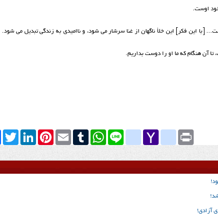
 خود اوست.
... [با این فکر] این خلأ ناگهان از غنا سرشار می شود، و ناامیدی به زندگی تبدیل می شود. 
ا آن هنگام که ما او را دوست بداریم.
k
Twitter
LinkedIn
Pinterest
Email
Tumblr
WhatsApp
google_bookmarks
Line
yahoo_messenger
Yahoo
Print
Mail
د!
شد!
ی آزادی!