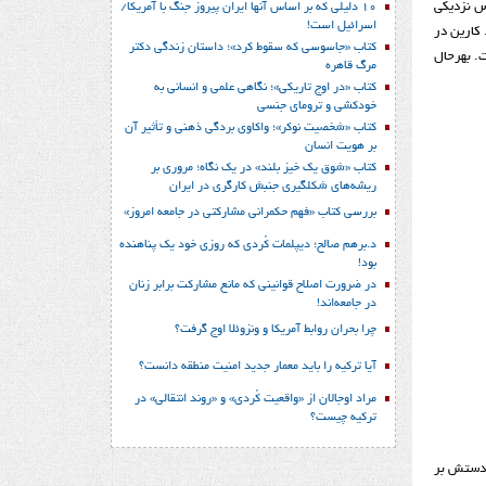
اس نزدیکی
10 دلیلی که بر اساس آنها ایران پیروز جنگ با آمریکا/
اسرائیل است!
کارین در
کتاب «جاسوسی که سقوط کرد»؛ داستان زندگی دکتر
ت. بهرحال
مرگ قاهره
کتاب «در اوج تاریکی»؛ نگاهی علمی و انسانی به
خودکشی و ترومای جنسی
کتاب «شخصیت نوکر»؛ واکاوی بردگی ذهنی و تأثیر آن
بر هویت انسان
کتاب «شوق یک خیز بلند» در یک نگاه؛ مروری بر
ریشه‌های شکل‎گیری جنبش کارگری در ایران
بررسی کتاب «فهم حکمرانی مشارکتی در جامعه امروز»
د.برهم صالح؛ دیپلمات کُردی که روزی خود یک پناهنده
بود!
در ضرورت اصلاح قوانینی که مانع مشارکت برابر زنان
در جامعه‌اند!
چرا بحران روابط آمریکا و ونزوئلا اوج گرفت؟
آیا ترکیه را باید معمار جدید امنیت منطقه دانست؟
مراد اوجالان از «واقعیت کُردی» و «روند انتقالی» در
ترکیه چیست؟
 دستش بر