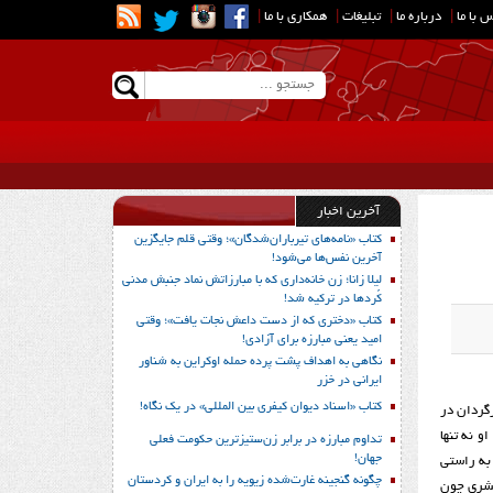
 با ما
|
درباره ما
|
تبلیغات
|
همکاری با ما
|
آخرین اخبار
کتاب «نامه‌های تیرباران‌شدگان»؛ وقتی قلم جایگزین
آخرین نفس‌ها می‌شود!
لیلا زانا؛ زن خانه‌داری که با مبارزاتش نماد جنبش مدنی
کُردها در ترکیه شد!
کتاب «دختری که از دست داعش نجات یافت»؛ وقتی
امید یعنی مبارزه برای آزادی!
نگاهی به اهداف پشت پرده حمله اوکراین به شناور
ایرانی در خزر
کتاب «اسناد دیوان کیفری بین المللی» در یک نگاه!
رگردان در
 نه تنها
تداوم مبارزه در برابر زن‌ستیزترین حکومت فعلی
جهان!
 به راستی
چگونه گنجینه غارت‌شده زیویه را به ایران و کردستان
بشری چون