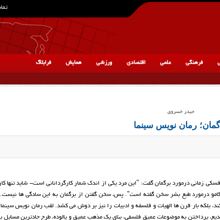
تماس
ی
فرهنگی
علمی
اقتصادی
ورزشی
همایش
فرابلاگ
حیدر خسروی
گمان؛ رمان نویس سینما
کی زمانی درمورد برگمان گفت: "این مرد یکی از اندک شمار کارگردانانی است- شاید تنها کا
کامو درمورد طبع بشر سخن گفته است". پس، سخن گفتن از برگمان به این سادگی ها نیست. او
د، بلکه بار قرن ها الهیات و فلسفه و ادبیات را نیز بر دوش می کشد. لقب رمان نویس سینما
ع، پرداختن به موضوعات عمیق فلسفی، بنای یک مذهب عمیق و پالوده، طرح حادترین مسایل 