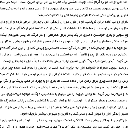
ما نمی تواند او را آرام کند. نهایت نقشش یک همراه بی اثر برای کارین است. البته در سک
ه با بی توجهی دیوید نسبت به کارین می زند، وجدان دیوید را آزار می دهد و او را به برخی مسای
م برای برگمان کافی است تا مارتین وظیفه اش را انجام داده باشد.
ارای روحی آماده برای فرپاشی. او در طول دوران زندگی اش با پدرش حرفی نزده و آرزو دارد 
ثل پدرش می نویسد، از نمایشنامه تا قطعات ادبی. یکی از نمایشنامه های او که آنها برای پدر اج
عِ تنهایی و یاری خواستن دختری از یک پسر برای همراهی او در مرگ. اما پسر علیرغم اینکه
 مرگ زندگی معنایش را برای او می بازد. مینوس به خاطر همین تفکرات و شور جوانی به کارین
 مواجهه با دنیای جدیدی که در حال درک آن است، احساس پوچی می کند و از این منظر آماده¬
ی خود (به تاثیر از پدر) ظاهراً راه خوشبختی را می یابد و از هم فرونمی پاشد. او برای اول
گوید: "پدر با من حرف زد". گویی همین ارتباط پیش پاافتاده، دقیقاً دلیل خوشبختی اوست.
 رسند. دیوید همراه با خانواده اش به جزیره آمده است تا رمانش را تمام کند. همه چیز برای
 کم در درجه دوم اهمیت قرار دارد. البته نگرانی از چهره ی او می بارد، اما فکر تمام ک
 را هم دستاویزی برای رمان قرار داده است. اما بازی او با چهره، از عمق پریشانی و نگرانی
شحال نگه دارد. سر میز شام، وقتی هدیه ها را می دهد خودش می داند که هدیه تکراری داده 
 و می¬زند زیر گریه. ما وقتی دیوید را می بینیم با شخصیتی دوگانه مواجه می¬شویم. در ع
ت و همین موجب رنجش دیگران از اوست. اما برگمان گویی با گذاشتن سخنان پایانی فیلم (که ن
در پایان فیلم، مینوس و پدر باهم حرف می زنند و هر دو از احساسی زیبا سرشار می شوند. ا
ین مسیر زندگی اش را عوض کند و سعی کند به کارین و مینوس بیشتر نزدیک شود.
ل تنهایی، فروپاشی روانی، جداافتادگی، ابدیت، جهان، پوچی، خدا و... . او در این فیلم برای ا
د را خلق می کند. سراسر داستان در یک "جزیره" اتفاق می¬افتد. جزیره همواره در آثار بر