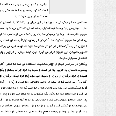
تنهایی، مرگ، رنج های روحی، جداافتاد
است که گویی همچون داستایفسکی رمان م
سعادت پیش روی خود دارد.
مسئله ی خدا و چگونگی حضور او در این جهان و اینکه تکلیف انسان در
مفهوم غالب مذهب و شاید رسیدن به یک روایت شخصی از مذهب که اوج آ
پرداختن به مفهوم "سکوت خدا" در دو اثر بعدی، نهایتاً به خدای شخص
همچون در یک آینه کمتر از دو اثر بعدی به خود خدای مذهبی می پرد
تصویر کشیدن این مفهوم قرار می گیرد. این فیلم بیش از هرچیز روایت چ
علاقه ی بسیاری دارند.
برگمان در سراسر فیلم از چهار شخصیت استفاده می کند که ظاهراً "
پیشبرد داستان به خوبی ایفا می کنند. و شاید به خود جرأت بدهم و بگ
عقیده ی خود برگمان از زبان او شنیده می شود (باوجود اینکه برگمان 
"کارین" زنی است که از بیماری روانی لاعلاجی رنج می برد (تازه از آس
گوید می کشاند. این ندا نزد کارین همان خداست که او را به سوی خود ف
می کند و سرانجام خدا به شکل یک عنکبوت بر او ظاهر می شود و پس از 
پدر خود احساس تنهایی می کند و چون نمی تواند با آنها ارتباط برقرار ک
نمی تواند به او کمکی کند و کارین روز به روز احساس تنهایی بیشتری م
و سرگرم نوشتن رمانش بوده و هیچ وقت توجهی به بیماری او نداشته و 