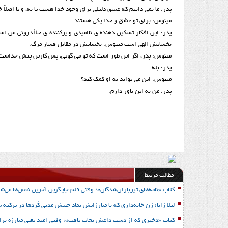
پدر: ما نمی دانیم که عشق دلیلی برای وجود خدا هست یا نه، و یا اصلاً
مینوس: برای تو عشق و خدا یکی هستند.
پدر: این افکار تسکین دهنده ی ناامیدی و پرکننده ی خلأ درونی من است
بخشایش الهی است مینوس. بخشایش در مقابل فشار مرگ.
مینوس: پدر، اگر این طور است که تو می گویی، پس کارین پیش خداست، ت
پدر: بله
مینوس: این می تواند به او کمک کند؟
پدر: من به این باور دارم.
مطالب مرتبط
کتاب «نامه‌های تیرباران‌شدگان»؛ وقتی قلم جایگزین آخرین نفس‌ها می‌شو
لیلا زانا؛ زن خانه‌داری که با مبارزاتش نماد جنبش مدنی کُردها در ترکیه 
کتاب «دختری که از دست داعش نجات یافت»؛ وقتی امید یعنی مبارزه برا