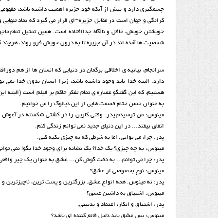
چشمگیری دارد و بیش از آنکه خود جزیره اهمیت داشته باشد، مفهومی اس
کرانگی و جهان است در مقابل جزیره¬ای قرار می گیرد که نماد تنهایی و
خویشتن خویش، غافل و ناآگاه جداافتاده است. همین تمثیل تمام ماجرا
شخصیت ها آمده اند در آن جزیره تا به درون خویش فرو روند، هرچند که
سرانجام، بیانیه ی اخلاقی برگمان در دنیایی که انسان ها از هم دورافت
دارد. البته خدا باید وجود داشته باشد، زیرا انسان بدون خدا نمی 
هستیم، که این گفتگو عصاره ی تمام تفکر حاکم بر فیلم است (البته این
به عنوان حسن ختام قسمت هایی از این دیالوگ را می خوانیم.
مینوس: من ترسیدم پدر. وقتی کارین را در کشتی شکسته در آغوش گرف
اتفاق بیفتد... در این دنیای جدید نمی توانم زندگی کنم.
پدر: چرا، می توانی. اما به شرطی که به چیزی تکیه کنی.
مینوس: به چه چیزی؟ یک خدا؟ یک نشانه برای وجود خدا بگو! نمی توانی
پدر: چرا می توانم... به دقت گوش کن... عشق به عنوان یک چیز واقعی 
مینوس: نوع بخصوصی از عشق؟
پدر: نه مینوس. همه انواع عشق. بزرگترین و پست ترین، ناچیزترین و و
مینوس: اشتیاق به داشتن عشق؟
پدر: اشتیاق و انکار، اعتماد و بدبینی.
مینوس: پس عشق باید دلیل قانع کننده ای باشد؟