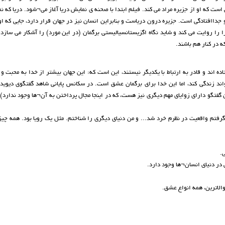
ت که او از جزیره مراد می کند. فیلم ابتدا با صحنه ی نمایش دریا آغاز می¬شود. دریا که نم
 جداافتادگی است. جزیره درون دریاست و بنابراین انسان نیز در جهان قرار دارد، جایی که او
 را روایت می کند و شاید نگاه اگزیستانسیالیستی برگمان (در این مورد) را آشکار می سازد
 در کنار هم باشند.
اده اند و قادر به ارتباط با یکدیگر نیستند، این است که: این جهان بیشتر از خدا به محبت و
تواند زندگی کند، اما این خدا برای برگمان عشق است. در سکانس پایانی شاهد گفتگوی دیوید
 گفتگو دارای زوایای مهم دیگری نیز هست، که در اینجا مجال پرداختن به آن¬ها وجود ندارد). 
تم واقعیت در نظرم خرد شد... و من دنیای دیگری را شناختم. مثل یک رویا بود. همه چیز 
.
در دنیای انسان¬ها وجود دارد.
الاترین، همه انواع عشق.