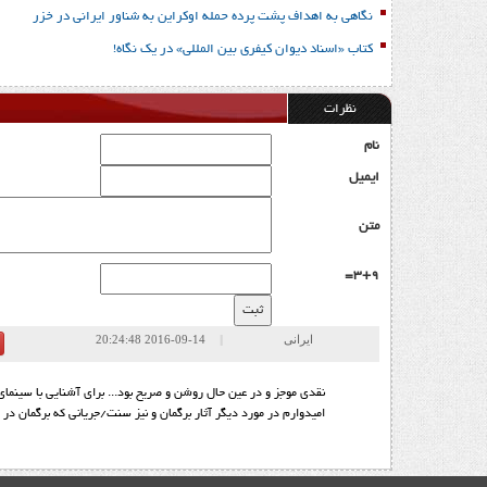
نگاهی به اهداف پشت پرده حمله اوکراین به شناور ایرانی در خزر
کتاب «اسناد دیوان کیفری بین المللی» در یک نگاه!
نظرات
نام
ایمیل
متن
3+9=
ایرانی
|
|
2016-09-14 20:24:48
نقدی موجز و در عین حال روشن و صریح بود... برای آشنایی با سینمای
امیدوارم در مورد دیگر آثار برگمان و نیز سنت/جریانی که برگمان در 