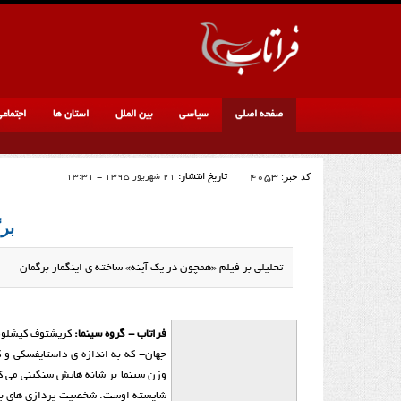
صفحه اصلی
سیاسی
بین الملل
استان ها
اجتماع
کد خبر:
4053
تاریخ انتشار:
21 شهریور 1395 - 13:31
بر
تحلیلی بر فیلم «همچون در یک آینه» ساخته ی اینگمار برگمان
فراتاب - گروه سینما:
کریشتوف کیشلوفس
جهان- که به اندازه ی داستایفسکی و 
وزن سینما بر شانه هایش سنگینی می کن
شایسته اوست. شخصیت پردازی های بدی