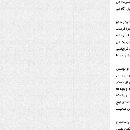
انس داخل
ل آگاه می
پدر با او
را کردند،
 قول داده
 نزدیک می
ی فروپاشی
ین بار با
 او نوشتن
ردن رمان
 ای که در
و بچه ها
ین اینکه
قطه¬ی اوج
ین صحبت،
ین مفاهیم
گمان نقش