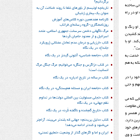
برگردانیم؟
انی ساخته
تاریخچه اوتیسم از باورهای غلط تا روند شناخت آن به
و در راه
عنوان یک بیماری ژنتیکی
کارنامه هفدهمین دوره کلاس‌های آموزش
روزنامه‌نگاری–گروه رسانه‌ای فراتاب
او رنگ و
مرگ ناگهانی دشمن سرسخت جمهوری اسلامی، متحد
 (1963). سیر جالب برگمان از به نقد کشیدن
اسرائیل و از معدود حامیان کُردها
د. او با
کتاب «ارزیابی و درمان عدم تعادل عضلانی (رویکرد
جاندا)» در یک نگاه
ست".
کتاب «جامعه شناسی» آنتونی گیدنز در یک نگاه
 خدمت به
نکه به هم
در کتاب «زاگرس و جنگل» می‌خوانیم: مرگ جنگل مرگ
انسانیت است!
ود را در
کتاب «رساله در تاریخ ادیان» در یک نگاه
مهم و حتی
کتاب «جامعه ایران و مسئله هم‌بستگی» در یک نگاه
کتاب «تجلی مسئولیت بین المللی دولت‌ها در تداوم
ایی که می
نظم جهانی» در یک نگاه
نش مقاومت
کتاب «تاریخ گم‌شده و ناگفته کُرد» در یک نگاه
ار همسر و
کتاب «دلیل پریدنم»؛ جهانی که بلندتر می‌بیند، آرام‌تر
رین دارد،
می‌شنود و کندتر ادامه می‌دهد!
ارهای خود
ایران و اما و اگرهای گذار از وضعیت «تعلیق تمدنی»
است و وی