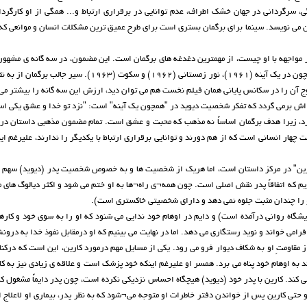
گی، سرگردانی در جهان خشک اطراف، عدم توانایی در برقراری ارتباط و... همگی از او کارگرد
ی نویسد. سینما برای برگمان بستری است برای طرح عمیق ترین مشکلات انسان و موانعی که ا
 مواجهه با او چیست، از مهمترین دغدغه های برگمان است. این مضمون، در سه گانه ی مشهور 
لعاب عمیقی می یابد و مستقیماً تبدیل به تم اصلی داستان می¬شود: همچون در یک آینه (1961)، نور زمستانی (1962) و سکوت
ن را در سکانس پایانی همان فیلم نخست هم می توان دید، ارزش این سه گانه را بیشتر می کن
ی اش برمی گردد که تفکر شخصیت دیوید در "همچون یک آینه" است: "نزد تو خدا و عشق یکی ا
ازد، زیرا هدف برگمان اساساً نه مذهب که محبت و عشق است. تمام مضمون مذهبی داستان در
هار انسانی است که از هم دورند و توانایی برقراری ارتباط با یکدیگر را ندارند، علیرغم ای
کارین" در مرکز داستان است، اما هریک از شخصیت ها و به خصوص شخصیت پدر (دیوید) سهم خ
ویم که اتفاقاً پدر نقش اصلی است. چون همه¬ی راه¬ها به او ختم می شود و اکثر دیالوگ های 
او را چندان مثبت جلوه نمی دهد و دارای شخصیتی خاکستری است).
ایشگاه روانی درآمده است) و دایم در اوهام خود ندایی می شنود که او را به سوی خود و کاره
رامی خواند و نوید رستگاری می دهد. اما در نهایت می بینیم که او درمقابل نفوذ خدا به درو
مقاومتِ او به شکاف دیوار فرو می رود. یکی از مسایل مهم درمورد کارین، این است که درکن
ند به اوهام خود پناه می برد. همسر او علیرغم اینکه خود پزشک است و علاقه ی زیادی نیز به کا
ی کند. کارین با پدر خود (دیوید) هیچگاه احساس نزدیکی نکرده است، چون پدر دایماً مشغول ک
حتی کارین پس از خواندن دفتر خاطرات او متوجه می¬شود که به نظر پدر، بیماری او لاعلاج 