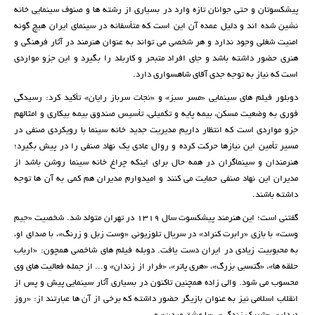
پیشکسوتان و حتی جوانان تازه وارد در بسیاری از رشته ها و صنوف سینمایی خانه
نشین شده اند و دلیل عمده آن این است که متأسفانه در سینمای ایران هیچ گونه
امنیت شغلی وجود ندارد و هر شخصی می تواند به عنوان هنرمند در آثار فرهنگی و
هنری حضور داشته باشد و جای افراد متبحر و کاربلد را بگیرد و این جزو مواردی
است که نیاز به توجه جدی آقای شاهسواری دارد.
دوبلور فیلم های سینمایی «مسر سبز» و «نجات سرباز رایان» تأکید کرد: رسیدگی
فوری به وضعیت مسکن، بیمه پایه و تکمیلی، تأسیس صندوق بیمه بیکاری و امثالهم
جزو مواردی است که انتظار داریم مدیریت جدید خانه سینما با رویکردی صنفی در
مسیر تأمین این نیازها حرکت کرده و روال عادی یک نهاد صنفی را در پیش بگیرد؛
هنرمندان و سینماگران در همه حال برای اینکه چراغ خانه سینما روشن باشد از
مدیران این نهاد صنفی حمایت می کنند و امیدوارم مدیران هم کمی به آن ها توجه
داشته باشند.
گفتنی است؛ این هنرمند پیشکسوت سال ۱۳۱۹ در تهران متولد شد. شخصیت «جیم
وست» با بازی «رابرت کنراد» در سریال تلوزیونی «وست زبل و زرنگ»، با صدای او،
به محبوبیت زیادی در ایران دست یافت. دوبله فیلم های شاخصی همچون: «ارباب
حلقه ها»، «گتسبی بزرگ»، «هری پاتر»، «فرار از زندان» و... از جمله فعالیت های وی
محسوب می شود. والی زاده همچنین تاکنون در بسیاری آثار سینمایی پیش و پس از
انقلاب اسلامی نیز به عنوان بازیگر حضور داشته که برخی از آن ها عبارتند از: «روز