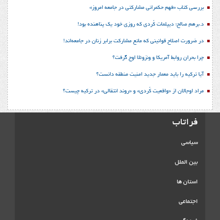
بررسی کتاب «فهم حکمرانی مشارکتی در جامعه امروز»
د.برهم صالح؛ دیپلمات کُردی که روزی خود یک پناهنده بود!
در ضرورت اصلاح قوانینی که مانع مشارکت برابر زنان در جامعه‌اند!
چرا بحران روابط آمریکا و ونزوئلا اوج گرفت؟
آیا ترکیه را باید معمار جدید امنیت منطقه دانست؟
مراد اوجالان از «واقعیت کُردی» و «روند انتقالی» در ترکیه چیست؟
فراتاب
سیاسی
بین الملل
استان ها
اجتماعی