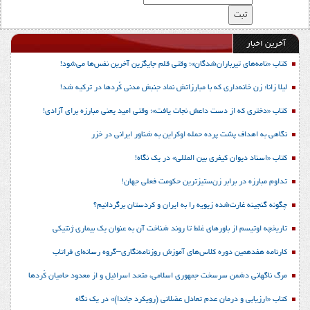
آخرین اخبار
کتاب «نامه‌های تیرباران‌شدگان»؛ وقتی قلم جایگزین آخرین نفس‌ها می‌شود!
لیلا زانا؛ زن خانه‌داری که با مبارزاتش نماد جنبش مدنی کُردها در ترکیه شد!
کتاب «دختری که از دست داعش نجات یافت»؛ وقتی امید یعنی مبارزه برای آزادی!
نگاهی به اهداف پشت پرده حمله اوکراین به شناور ایرانی در خزر
کتاب «اسناد دیوان کیفری بین المللی» در یک نگاه!
تداوم مبارزه در برابر زن‌ستیزترین حکومت فعلی جهان!
چگونه گنجینه غارت‌شده زیویه را به ایران و کردستان برگردانیم؟
تاریخچه اوتیسم از باورهای غلط تا روند شناخت آن به عنوان یک بیماری ژنتیکی
کارنامه هفدهمین دوره کلاس‌های آموزش روزنامه‌نگاری–گروه رسانه‌ای فراتاب
مرگ ناگهانی دشمن سرسخت جمهوری اسلامی، متحد اسرائیل و از معدود حامیان کُردها
کتاب «ارزیابی و درمان عدم تعادل عضلانی (رویکرد جاندا)» در یک نگاه