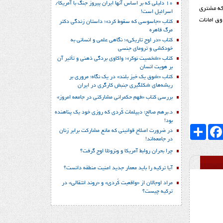
10 دلیلی که بر اساس آنها ایران پیروز جنگ با آمریکا/
که مشتری
اسرائیل است!
ق امانات
کتاب «جاسوسی که سقوط کرد»؛ داستان زندگی دکتر
مرگ قاهره
کتاب «در اوج تاریکی»؛ نگاهی علمی و انسانی به
خودکشی و ترومای جنسی
کتاب «شخصیت نوکر»؛ واکاوی بردگی ذهنی و تأثیر آن
بر هویت انسان
کتاب «شوق یک خیز بلند» در یک نگاه؛ مروری بر
ریشه‌های شکل‎گیری جنبش کارگری در ایران
بررسی کتاب «فهم حکمرانی مشارکتی در جامعه امروز»
د.برهم صالح؛ دیپلمات کُردی که روزی خود یک پناهنده
بود!
Faceboo
اشتراک
در ضرورت اصلاح قوانینی که مانع مشارکت برابر زنان
در جامعه‌اند!
چرا بحران روابط آمریکا و ونزوئلا اوج گرفت؟
آیا ترکیه را باید معمار جدید امنیت منطقه دانست؟
مراد اوجالان از «واقعیت کُردی» و «روند انتقالی» در
ترکیه چیست؟