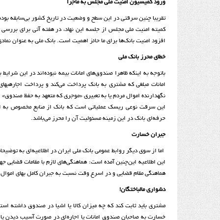
ورود کمیسیون امنیت ملی مجلس به ماجرا
تقریبا چنین سرقتی در این سطح و وضعیت در تاریخ کشور بی‌سابقه بو
کمیته امنیت ملی مجلس از جلسه این نهاد، در هفته آتی برای بررسی 
افزود امنیت بانک‌ها برای ما حائز اهمیت است. بانک ملی به عنوان نماد
خطای محرز بانک ملی
باتوجه به اینکه ظاهرا صندوق‌های امانات بیمه نبوده‌اند در این شرای
امانات مبلغی که مشتری به بانک پرداخت می‌کند و پرداخت اجارهبها
نگهدارنده اموال مردم یا به تعبیری «موجری که متعهد به حفظ صندوق» ا
این سرقت نوعی ریسک عملیاتی است که بانک از منابع مخصوص به این
حرفه‌ای بانک در این زمینه مسئولیت آن را محرز می‌باشد.
جبران خسارت
اما از سوی دیگر روابط عمومی بانک ملی ایران در اطلاعیه‌ای به توض
این اطلاعیه این‌چنین آمده است: هماهنگی‌های لازم با مقامات قضایی 
هماهنگی مقام قضایی و در اسرع وقت نسبت به جبران کامل بهای اموا
دشواری مالباختگان!
مشتری باید ثابت کند که چه میزان کالا یا اشیا در صندوق داشته ا
خسارت به صاحبان صندوق امانات یا اجاره‌ای در صورت آسیب دیدن یا 