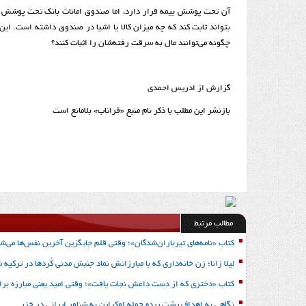
آن تحت پوشش بیمه قرار دارد، اما صندوق امانات بانک تحت پوشش بی
بتواند ثابت کند که چه میزان کالا یا اشیا در صندوق داشته است. ا
چگونه می‌توانند مال به سرقت رفته‌شان را اثبات کنند؟
گزارش از ادریس احمدی
بازنشر این مطلب با ذکر نام منبع «فراتاب» بلامانع است
مطالب مرتبط
کتاب «نامه‌های تیرباران‌شدگان»؛ وقتی قلم جایگزین آخرین نفس‌ها می‌شو
لیلا زانا؛ زن خانه‌داری که با مبارزاتش نماد جنبش مدنی کُردها در ترکیه 
کتاب «دختری که از دست داعش نجات یافت»؛ وقتی امید یعنی مبارزه برا
نگاهی به اهداف پشت پرده حمله اوکراین به شناور ایرانی در خزر