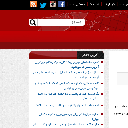
 با ما
|
درباره ما
|
تبلیغات
|
همکاری با ما
|
آخرین اخبار
کتاب «نامه‌های تیرباران‌شدگان»؛ وقتی قلم جایگزین
آخرین نفس‌ها می‌شود!
لیلا زانا؛ زن خانه‌داری که با مبارزاتش نماد جنبش مدنی
کُردها در ترکیه شد!
کتاب «دختری که از دست داعش نجات یافت»؛ وقتی
امید یعنی مبارزه برای آزادی!
نگاهی به اهداف پشت پرده حمله اوکراین به شناور
ایرانی در خزر
کتاب «اسناد دیوان کیفری بین المللی» در یک نگاه!
 سرقت برده‌اند. در
ی در میان
تداوم مبارزه در برابر زن‌ستیزترین حکومت فعلی
جهان!
چگونه گنجینه غارت‌شده زیویه را به ایران و کردستان