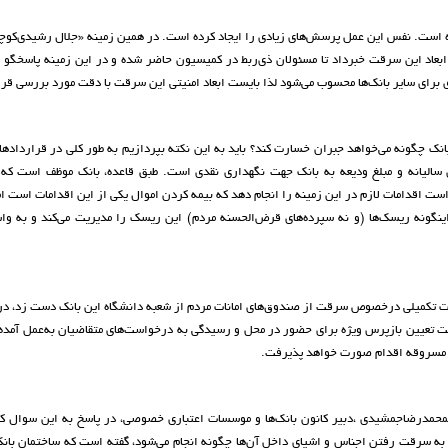
ده است. نفس این عمل پرسش‌های زیادی را ایجاد کرده است. در همین زمینه «جلال رشیدی‌کو
ابعاد این سرقت خبرداد تا مسئولان ذی‌ربط در کمیسیون حاضر شده و در این زمینه پاسخگو ب
ی برای سایر بانک‌ها محسوب می‌شود لذا بایست ابعاد امنیتی این سرقت با دقت مورد بررسی قرا
ط بانک چگونه می‌خواهد جبران خسارت کند؟ باید به این نکته بپردازیم به طور کلی در قرارداد
ی سالیانه و مبلغ ودیعه به بانک جهت نگهداری نقدی است. طبق قاعده، بانک موظف است که 
ست اقدامات لازم در این زمینه را انجام دهد که بیمه کردن اموال یکی از این اقدامات است ام
گونه ریسک‌ها (و نه سپرده‌های قرض‌الحسنه مردم) این ریسک را مدیریت می‌کند و به وا
یحات تکمیلی درخصوص سرقت از صندوق‌های امانات مردم از شعبه دانشگاه این بانک دست زد، د
جهت تعیین بازپرس ویژه برای حضور در محل و رسیدگی به درخواست‌های متقاضیان به‌عمل آمده
ل مسروقه اقدام صورت خواهد پذیرفت.
ستمحمدرضاجمشیدی ،دبیر کانون بانک‌ها و موسسات اعتباری خصوصی، در پاسخ به این سوال ک
به سرقت رفتن اجناس و اشیای داخل آن‌ها چگونه انجام می‌شود، گفته است که ساختمان بانک