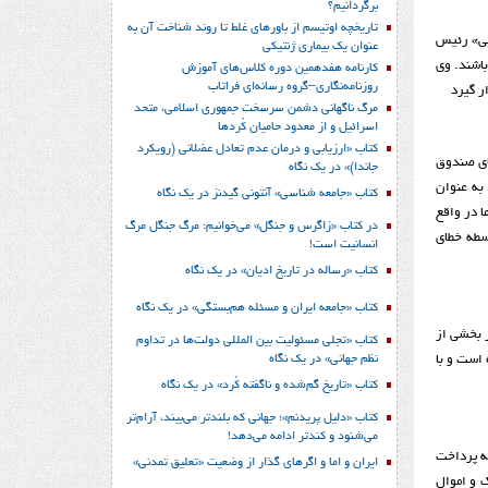
برگردانیم؟
تاریخچه اوتیسم از باورهای غلط تا روند شناخت آن به
چی» رئیس
عنوان یک بیماری ژنتیکی
اشند. وی
کارنامه هفدهمین دوره کلاس‌های آموزش
روزنامه‌نگاری–گروه رسانه‌ای فراتاب
ر گیرد
مرگ ناگهانی دشمن سرسخت جمهوری اسلامی، متحد
اسرائیل و از معدود حامیان کُردها
کتاب «ارزیابی و درمان عدم تعادل عضلانی (رویکرد
های صندوق
جاندا)» در یک نگاه
به عنوان
کتاب «جامعه شناسی» آنتونی گیدنز در یک نگاه
ا در واقع
در کتاب «زاگرس و جنگل» می‌خوانیم: مرگ جنگل مرگ
سطه خطای
انسانیت است!
کتاب «رساله در تاریخ ادیان» در یک نگاه
کتاب «جامعه ایران و مسئله هم‌بستگی» در یک نگاه
ر بخشی از
کتاب «تجلی مسئولیت بین المللی دولت‌ها در تداوم
نظم جهانی» در یک نگاه
 است و با
کتاب «تاریخ گم‌شده و ناگفته کُرد» در یک نگاه
کتاب «دلیل پریدنم»؛ جهانی که بلندتر می‌بیند، آرام‌تر
می‌شنود و کندتر ادامه می‌دهد!
ه پرداخت
ایران و اما و اگرهای گذار از وضعیت «تعلیق تمدنی»
 و اموال