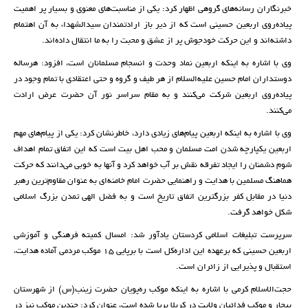
خبرنگاران رسانه‌های گروهی اظهار کرد: یکی از مناسبت‌های معنوی و بسیار پر اهمیت
پیاده‌روی اربعین حسینی است که از دیر باز ارادتمندان سیدالشهداء به آن اهتمام
داشته‌اند و این حرکت خودجوش پر از عشق و محبت را به ما انتقال داده‌اند.
وی با اشاره به اینکه اربعین نماد وحدت و انسجام مسلمانان است، افزود: هرساله
دوستداران امام حسین علیه‌السلام از هر طیف و گروه و حتی اعتقادی با تمام وجود در
پیاده‌روی اربعین شرکت می‌کنند و به مقام سراسر نور آن حضرت عرض ارادت
می‌کنند.
وی با اشاره به اینکه اربعین پیام‌های زیادی دارد، خاطرنشان کرد: یکی از پیام‌های مهم
اربعین یکپارچه شدن امت مسلمان و محب اهل بیت است که این اتفاق تمام اهداف
شوم دشمنان را ایجاد تفرقه نقش بر آب خواهد کرد و آنها به خوبی می‌دانند که حرکت
هماهنگ مسلمین با هدایت و راهنمایی حضرت امام خامنه‌ای به عنوان مقاوم‌ترین رهبر
دنیا در مقابل کفر بزرگترین اتفاق تاریخ است و به فضل الهی تمدن بزرگ اسلامی
شکل خواهد گرفت.
سرپرست تبلیغات اسلامی کردستان یادآور شد: امسال کمیته فرهنگی و آموزشی
اربعین حسینی که برعهده این اداره‌کل است با برپایی 15 موکب مردمی آماده هدایت،
استقبال و پذیرایی از زائران است.
حجت‌الاسلام کرمی با اشاره به اینکه موکب ره‌پویان حضرت زینب(س) از شهرستان
بیجار و موکب فدائیان ولایت در کربلا برپا شده است، عنوان کرد: چندین موکب نیز در