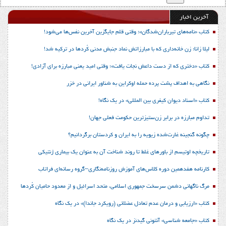
آخرین اخبار
کتاب «نامه‌های تیرباران‌شدگان»؛ وقتی قلم جایگزین آخرین نفس‌ها می‌شود!
لیلا زانا؛ زن خانه‌داری که با مبارزاتش نماد جنبش مدنی کُردها در ترکیه شد!
کتاب «دختری که از دست داعش نجات یافت»؛ وقتی امید یعنی مبارزه برای آزادی!
نگاهی به اهداف پشت پرده حمله اوکراین به شناور ایرانی در خزر
کتاب «اسناد دیوان کیفری بین المللی» در یک نگاه!
تداوم مبارزه در برابر زن‌ستیزترین حکومت فعلی جهان!
چگونه گنجینه غارت‌شده زیویه را به ایران و کردستان برگردانیم؟
تاریخچه اوتیسم از باورهای غلط تا روند شناخت آن به عنوان یک بیماری ژنتیکی
کارنامه هفدهمین دوره کلاس‌های آموزش روزنامه‌نگاری–گروه رسانه‌ای فراتاب
مرگ ناگهانی دشمن سرسخت جمهوری اسلامی، متحد اسرائیل و از معدود حامیان کُردها
کتاب «ارزیابی و درمان عدم تعادل عضلانی (رویکرد جاندا)» در یک نگاه
کتاب «جامعه شناسی» آنتونی گیدنز در یک نگاه