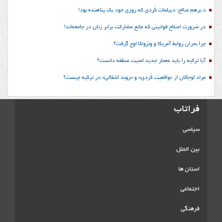
د.برهم صالح؛ دیپلمات کُردی که روزی خود یک پناهنده بود!
در ضرورت اصلاح قوانینی که مانع مشارکت برابر زنان در جامعه‌اند!
چرا بحران روابط آمریکا و ونزوئلا اوج گرفت؟
آیا ترکیه را باید معمار جدید امنیت منطقه دانست؟
مراد اوجالان از «واقعیت کُردی» و «روند انتقالی» در ترکیه چیست؟
فراتاب
سیاسی
بین الملل
استان ها
اجتماعی
فرهنگی