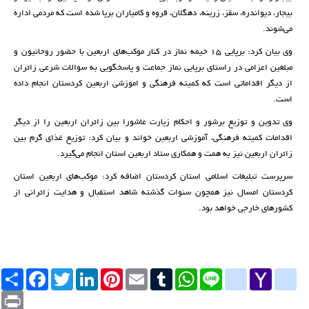
بیجار، دیواندره، سقز، زرینه، دهگلان، قروه و کامیاران برپا شده است که مردمی اداره
می‌شوند.
وی بیان کرد: برپایی 15 خیمه نماز در کنار موکب‌های اربعین با حضور روحانیون و
مبلغین اعزامی در راستای برپایی نماز جماعت و پاسخگویی به سوالات شرعی زائران
از دیگر اقداماتی است که کمیته فرهنگی و اموزشی اربعین کردستان انجام داده
است.
وی تدوین و توزیع برشور و احکام زیارت عاشورا بین زائران اربعین را از دیگر
اقدامات کمیته فرهنگی، آموزشی اربعین خواند و بیان کرد: توزیع غذای گرم بین
زائران اربعین نیز به همت و همکاری ستاد اربعین استان انجام می‌گیرد.
سرپرست تبلیغات اسلامی استان کردستان اضافه کرد: موکب‌های اربعین استان
کردستان امسال نیز همچون سنوات گذشته شاهد استقبال و هدایت زائرانی از
کشورهای خارجی خواهد بود.
Yahoo
yahoo_messenger
Line
google_bookmarks
WhatsApp
Tumblr
Email
Pinterest
LinkedIn
Twitter
Facebook
اشتراک
Mail
Print