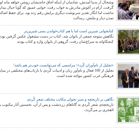
وشحال از بدنیا آمدنش، شادمان از اینکه اجاق خانه‌یشان روشن خواهد ماند او 
گرفت، آرام در آغوش مادرش به خواب رفت، خوابی عمیق که گویا خیال بیدا
نداشت اما انگار تقدیر سرنوشت دیگری برایش رقم زده بود، برای حفظ اصالت
تمدن دیار و ملتش، رسالت
کتابخوانی شیرین است اما با هم کتاب‌خواندن بسی شیرین‌تر
نگاهش متوجه جمعی از بانوان شد، کتاب در دست مشغول عکس گرفتن بودند
کنجکاوانه به سراغ‌شان رفت، گروهی از بانوان واژه و کتاب بودند
«تجلیل از نام‌آوران کُرد»؛ مراسمی که می‌توانست خوب‌تر هم باشد!
تجلیل از 100 فعال و نام‌آور زبان و ادبیات کُردی با بازتاب‌های مختلفی در می
فرهنگی غرب کشور مواجه شده است.
نگاهی بر تاریخچە و سیر تحولی مکاتب مختلف شعر کُردی
تاریخچەی شعر کُردی بە گاتاهای زردتشت و پس از آن، نخستین آثار مکتوب ب
4هجری بر می‌گردد،