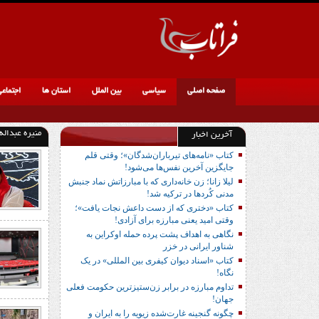
صفحه اصلی
سیاسی
بین الملل
استان ها
اجتماع
منیره عبداله
آخرین اخبار
کتاب «نامه‌های تیرباران‌شدگان»؛ وقتی قلم
جایگزین آخرین نفس‌ها می‌شود!
لیلا زانا؛ زن خانه‌داری که با مبارزاتش نماد جنبش
مدنی کُردها در ترکیه شد!
کتاب «دختری که از دست داعش نجات یافت»؛
وقتی امید یعنی مبارزه برای آزادی!
نگاهی به اهداف پشت پرده حمله اوکراین به
شناور ایرانی در خزر
کتاب «اسناد دیوان کیفری بین المللی» در یک
نگاه!
تداوم مبارزه در برابر زن‌ستیزترین حکومت فعلی
جهان!
چگونه گنجینه غارت‌شده زیویه را به ایران و