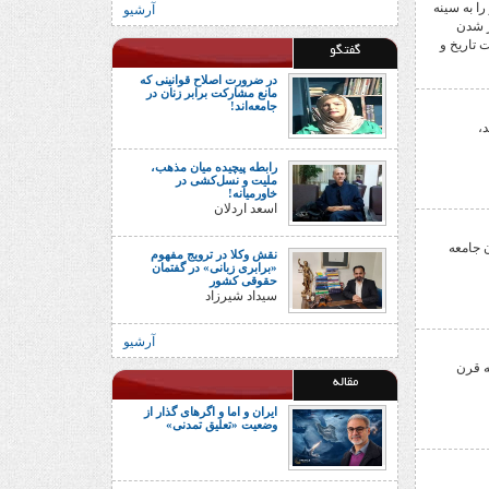
را بە سینە
آرشیو
ر شدن
 تاریخ و
گفتگو
در ضرورت اصلاح قوانینی که
مانع مشارکت برابر زنان در
جامعه‌اند!
،
رابطه پیچیده میان مذهب،
ملیت و نسل‌کشی در
خاورمیانه!
اسعد اردلان
ان جامعه
نقش وکلا در ترویج مفهوم
«برابری زبانی» در گفتمان
حقوقی کشور
سیداد شیرزاد
آرشیو
ه قرن
مقاله
ایران و اما و اگرهای گذار از
وضعیت «تعلیق تمدنی»