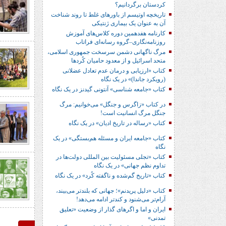
کردستان برگردانیم؟
تاریخچه اوتیسم از باورهای غلط تا روند شناخت
آن به عنوان یک بیماری ژنتیکی
کارنامه هفدهمین دوره کلاس‌های آموزش
روزنامه‌نگاری–گروه رسانه‌ای فراتاب
مرگ ناگهانی دشمن سرسخت جمهوری اسلامی،
متحد اسرائیل و از معدود حامیان کُردها
کتاب «ارزیابی و درمان عدم تعادل عضلانی
(رویکرد جاندا)» در یک نگاه
کتاب «جامعه شناسی» آنتونی گیدنز در یک نگاه
در کتاب «زاگرس و جنگل» می‌خوانیم: مرگ
جنگل مرگ انسانیت است!
کتاب «رساله در تاریخ ادیان» در یک نگاه
کتاب «جامعه ایران و مسئله هم‌بستگی» در یک
نگاه
کتاب «تجلی مسئولیت بین المللی دولت‌ها در
تداوم نظم جهانی» در یک نگاه
کتاب «تاریخ گم‌شده و ناگفته کُرد» در یک نگاه
کتاب «دلیل پریدنم»؛ جهانی که بلندتر می‌بیند،
آرام‌تر می‌شنود و کندتر ادامه می‌دهد!
ایران و اما و اگرهای گذار از وضعیت «تعلیق
تمدنی»