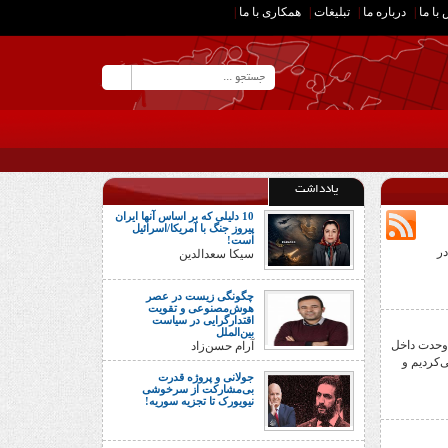
با ما
|
درباره ما
|
تبلیغات
|
همکاری با ما
|
یادداشت
10 دلیلی که بر اساس آنها ایران
پیروز جنگ با آمریکا/اسرائیل
است!
در
سیکا سعدالدین
چگونگی زیست در عصر
هوش‌مصنوعی و تقویت
اقتدارگرایی در سیاست
بین‌الملل
 وحدت داخل
آرام حسن‌زاد
‌کردیم و
جولانی و پروژه قدرت
بی‌مشارکت از سرخوشی
نیویورک تا تجزیه سوریه!