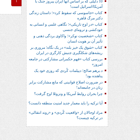
10 دلیلی که بر اساس آنها ایران پیروز جنگ با
1
آمریکا/اسرائیل است!
کتاب «جاسوسی که سقوط کرد»؛ داستان زندگی
دکتر مرگ قاهره
کتاب «در اوج تاریکی»؛ نگاهی علمی و انسانی به
خودکشی و ترومای جنسی
کتاب «شخصیت نوکر»؛ واکاوی بردگی ذهنی و
تأثیر آن بر هویت انسان
کتاب «شوق یک خیز بلند» در یک نگاه؛ مروری بر
ریشه‌های شکل‎گیری جنبش کارگری در ایران
بررسی کتاب «فهم حکمرانی مشارکتی در جامعه
امروز»
د.برهم صالح؛ دیپلمات کُردی که روزی خود یک
پناهنده بود!
در ضرورت اصلاح قوانینی که مانع مشارکت برابر
زنان در جامعه‌اند!
چرا بحران روابط آمریکا و ونزوئلا اوج گرفت؟
آیا ترکیه را باید معمار جدید امنیت منطقه دانست؟
مراد اوجالان از «واقعیت کُردی» و «روند انتقالی»
در ترکیه چیست؟