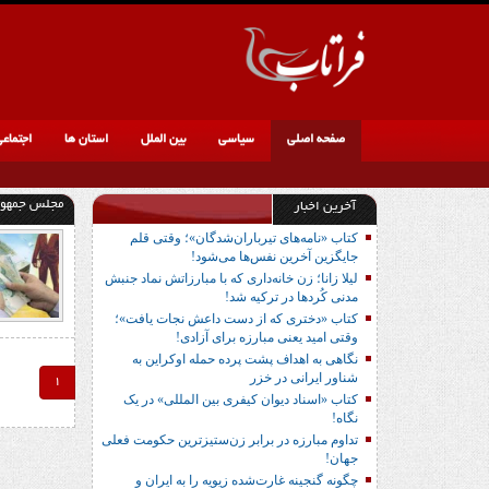
صفحه اصلی
سیاسی
بین الملل
استان ها
اجتماع
مجلس جمهور
آخرین اخبار
کتاب «نامه‌های تیرباران‌شدگان»؛ وقتی قلم
جایگزین آخرین نفس‌ها می‌شود!
لیلا زانا؛ زن خانه‌داری که با مبارزاتش نماد جنبش
مدنی کُردها در ترکیه شد!
کتاب «دختری که از دست داعش نجات یافت»؛
وقتی امید یعنی مبارزه برای آزادی!
نگاهی به اهداف پشت پرده حمله اوکراین به
شناور ایرانی در خزر
1
کتاب «اسناد دیوان کیفری بین المللی» در یک
نگاه!
تداوم مبارزه در برابر زن‌ستیزترین حکومت فعلی
جهان!
چگونه گنجینه غارت‌شده زیویه را به ایران و