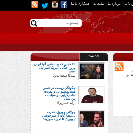
با ما
|
درباره ما
|
تبلیغات
|
همکاری با ما
|
یادداشت
10 دلیلی که بر اساس آنها ایران
پیروز جنگ با آمریکا/اسرائیل
است!
دانی
سیکا سعدالدین
چگونگی زیست در عصر
هوش‌مصنوعی و تقویت
اقتدارگرایی در سیاست
بین‌الملل
آرام حسن‌زاد
جولانی و پروژه قدرت
بی‌مشارکت از سرخوشی
نیویورک تا تجزیه سوریه!