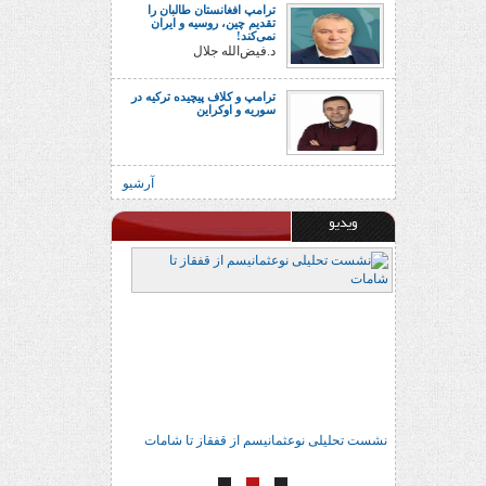
ترامپ افغانستان طالبان را
تقدیم چین، روسیه و ایران
نمی‌کند!
د.فیض‌الله جلال
ترامپ و کلاف پیچیده ترکیه در
سوریه و اوکراین
آرشیو
ویدیو
ور براتی
نشست تحلیلی نوعثمانیسم از قفقاز تا شامات
نشست تحلیلی نوعث