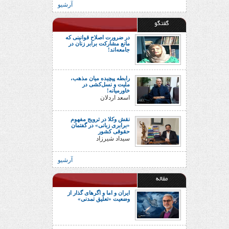
آرشیو
گفتگو
در ضرورت اصلاح قوانینی که
مانع مشارکت برابر زنان در
جامعه‌اند!
رابطه پیچیده میان مذهب،
ملیت و نسل‌کشی در
خاورمیانه!
اسعد اردلان
نقش وکلا در ترویج مفهوم
«برابری زبانی» در گفتمان
حقوقی کشور
سیداد شیرزاد
آرشیو
مقاله
ایران و اما و اگرهای گذار از
وضعیت «تعلیق تمدنی»