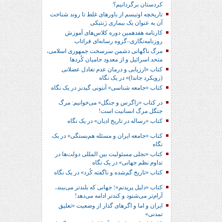
کردستان برگردانیم؟
تاریخچه اوتیسم از باورهای غلط تا روند شناخت
آن به عنوان یک بیماری ژنتیکی
کارنامه هفدهمین دوره کلاس‌های آموزش
روزنامه‌نگاری–گروه رسانه‌ای فراتاب
مرگ ناگهانی دشمن سرسخت جمهوری اسلامی،
متحد اسرائیل و از معدود حامیان کُردها
کتاب «ارزیابی و درمان عدم تعادل عضلانی
(رویکرد جاندا)» در یک نگاه
کتاب «جامعه شناسی» آنتونی گیدنز در یک نگاه
در کتاب «زاگرس و جنگل» می‌خوانیم: مرگ
جنگل مرگ انسانیت است!
کتاب «رساله در تاریخ ادیان» در یک نگاه
کتاب «جامعه ایران و مسئله هم‌بستگی» در یک
نگاه
کتاب «تجلی مسئولیت بین المللی دولت‌ها در
تداوم نظم جهانی» در یک نگاه
کتاب «تاریخ گم‌شده و ناگفته کُرد» در یک نگاه
کتاب «دلیل پریدنم»؛ جهانی که بلندتر می‌بیند،
آرام‌تر می‌شنود و کندتر ادامه می‌دهد!
ایران و اما و اگرهای گذار از وضعیت «تعلیق
تمدنی»