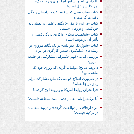
10 دلیلی که بر اساس آنها ایران پیروز جنگ با
آمریکا/اسرائیل است!
کتاب «جاسوسی که سقوط کرد»؛ داستان زندگی
دکتر مرگ قاهره
کتاب «در اوج تاریکی»؛ نگاهی علمی و انسانی به
خودکشی و ترومای جنسی
کتاب «شخصیت نوکر»؛ واکاوی بردگی ذهنی و
تأثیر آن بر هویت انسان
کتاب «شوق یک خیز بلند» در یک نگاه؛ مروری بر
ریشه‌های شکل‎گیری جنبش کارگری در ایران
بررسی کتاب «فهم حکمرانی مشارکتی در جامعه
امروز»
د.برهم صالح؛ دیپلمات کُردی که روزی خود یک
پناهنده بود!
در ضرورت اصلاح قوانینی که مانع مشارکت برابر
زنان در جامعه‌اند!
چرا بحران روابط آمریکا و ونزوئلا اوج گرفت؟
آیا ترکیه را باید معمار جدید امنیت منطقه دانست؟
مراد اوجالان از «واقعیت کُردی» و «روند انتقالی»
در ترکیه چیست؟