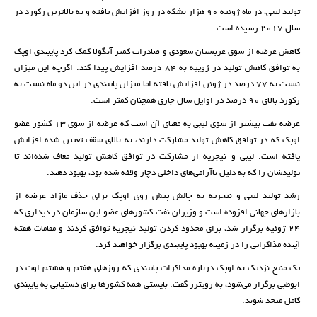
تولید لیبی، در ماه ژوئیه ۹۰ هزار بشکه در روز افزایش یافته و به بالاترین رکورد در
سال ۲۰۱۷ رسیده است.
کاهش عرضه از سوی عربستان سعودی و صادرات کمتر آنگولا کمک کرد پایبندی اوپک
به توافق کاهش تولید در ژوییه به ۸۴ درصد افزایش پیدا کند. اگرچه این میزان
نسبت به ۷۷ درصد در ژوئن افزایش یافته اما میزان پایبندی در این دو ماه نسبت به
رکورد بالای ۹۰ درصد در اوایل سال جاری همچنان کمتر است.
عرضه نفت بیشتر از سوی لیبی به معنای آن است که عرضه از سوی ۱۳ کشور عضو
اوپک که در توافق کاهش تولید مشارکت دارند، به بالای سقف تعیین شده افزایش
یافته است. لیبی و نیجریه از مشارکت در توافق کاهش تولید معاف شده‌اند تا
تولیدشان را که به دلیل ناآرامی‌های داخلی دچار وقفه شده بود، بهبود دهند.
رشد تولید لیبی و نیجریه به چالش پیش روی اوپک برای حذف مازاد عرضه از
بازارهای جهانی افزوده است و وزیران نفت کشورهای عضو این سازمان در دیداری که
۲۴ ژوئیه برگزار شد، برای محدود کردن تولید نیجریه توافق کردند و مقامات هفته
آینده مذاکراتی را در زمینه بهبود پایبندی برگزار خواهند کرد.
یک منبع نزدیک به اوپک درباره مذاکرات پایبندی که روزهای هفتم و هشتم اوت در
ابوظبی برگزار می‌شود، به رویترز گفت: بایستی همه کشورها برای دستیابی به پایبندی
کامل متحد شوند.