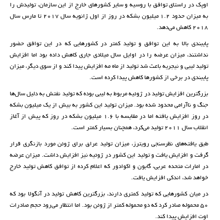
اوپک در راستای توافق با روسیه و سایر کشورهای خارج از این سازمان، تولیدش را
به میزان حدود ۱.۲ میلیون بشکه در روز از اول ژانویه سال ۲۰۱۷ تا مارس سال
۲۰۱۸ کاهش می‌دهد.
پایبندی بالا به این توافق و تولید کمتر در کشورهایی که در این توافق حضور
نداشتند، میزان عرضه را در اوایل سال میلادی جاری کاهش داده بود اما افزایش
تولید لیبی و نیجریه باعث شد تولید از ماه مه افزایش پیدا کند و از سوی دیگر، میزان
پایبندی در برخی از کشورها کاهش پیدا کرده است.
بزرگترین افزایش تولید در ژوئیه مربوط به لیبی بوده که تولید نفتش به دلیل سال‌ها
جنگ و ناآرامی محدود شده بود. میزان تولید این کشور به بیش از یک میلیون بشکه
در روز افزایش یافته اما در مقایسه با ۱.۶ میلیون بشکه در روز که پیش از آغاز
انقلاب سال ۲۰۱۱ تولید می‌کرد، همچنان بسیار کمتر است.
طبق یافته‌های نظرسنجی رویترز، میزان تولید عراق برای ژوئن مورد بازنگری قرار
گرفت و افزایش یافت و تولید این کشور در ژوئیه نیز افزایش داشت. میزان عرضه
در امارات متحده عربی، گابون و اکوادور که اعلام کرده از توافق کاهش تولید خارج
خواهد شد، اندکی افزایش یافت.
در میان کشورهایی که تولید کمتری دارند، بزرگترین کاهش تولید در آنگولا بود که
۵۰ محموله صادر کرد که دو محموله کمتر از ژوئن بود. اما انتظار می‌رود حجم صادرات
اوت افزایش پیدا کند.