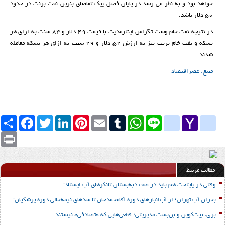
خواهد بود و به نظر می رسد در پایان فصل پیک تقاضای بنزین نفت برنت در حدود
50 دلار باشد.
در نتیجه نفت خام وست تگزاس اینترمدیت با قیمت 49 دلار و 84 سنت به ازای هر
بشکه و نفت خام برنت نیز به ارزش 52 دلار و 29 سنت به ازای هر بشکه معامله
شدند.
منبع: عصراقتصاد
Yahoo
yahoo_messenger
Line
google_bookmarks
WhatsApp
Tumblr
Email
Pinterest
LinkedIn
Twitter
Facebook
اشتراک
Mail
Print
مطالب مرتبط
وقتی در پایتخت هم باید در صف دبه‌بستان تانکرهای آب ایستاد!
بحران آب تهران؛ از آب‌انبارهای دوره آقامحمدخان تا سدهای نیمه‌خالی دوره پزشکیان!
برق، بیت‌کوین و بن‌بست مدیریتی؛ قطعی‌هایی که «تصادفی» نیستند