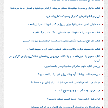
کتاب «تاریخ گم‌شده و ناگفته کُرد» در یک نگاه
کتاب «دلیل پریدنم»؛ جهانی که بلندتر می‌بیند، آرام‌تر می‌شنود و کندتر ادامه می‌دهد!
ایران و اما و اگرهای گذار از وضعیت «تعلیق تمدنی»
10 دلیلی که بر اساس آنها ایران پیروز جنگ با آمریکا/اسرائیل است!
کتاب «جاسوسی که سقوط کرد»؛ داستان زندگی دکتر مرگ قاهره
کتاب «در اوج تاریکی»؛ نگاهی علمی و انسانی به خودکشی و ترومای جنسی
کتاب «شخصیت نوکر»؛ واکاوی بردگی ذهنی و تأثیر آن بر هویت انسان
کتاب «شوق یک خیز بلند» در یک نگاه؛ مروری بر ریشه‌های شکل‎گیری جنبش کارگری در
ایران
بررسی کتاب «فهم حکمرانی مشارکتی در جامعه امروز»
د.برهم صالح؛ دیپلمات کُردی که روزی خود یک پناهنده بود!
در ضرورت اصلاح قوانینی که مانع مشارکت برابر زنان در جامعه‌اند!
چرا بحران روابط آمریکا و ونزوئلا اوج گرفت؟
آیا ترکیه را باید معمار جدید امنیت منطقه دانست؟
مراد اوجالان از «واقعیت کُردی» و «روند انتقالی» در ترکیه چیست؟