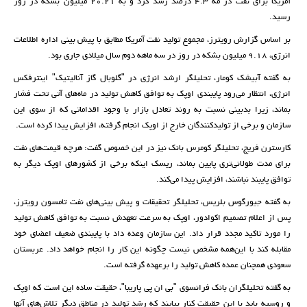
آمریکا برای نفت در مه ۴.۳ درصد رشد کرد و به ۲۰.۲۱ میلیون بشکه در روز
رسید.
بر اساس گزارش رویترز، مجموع تولید نفت آمریکا مطابق با پیش بینی اداره اطلاعات
انرژی، ۹.۱۸ میلیون بشکه در روز در سه ماهه دوم سال میلادی جاری بود.
به گفته آبیشک کومار، تحلیلگر ارشد انرژی در "گلوبال گاز آنالیتیک" اینترفکس
انرژی، انتظار می‌رود پایبندی اوپک به توافق کاهش تولید در ماه‌های آتی تحت فشار
بماند، زیرا بدبینی نسبت به روند تعادل بازار با وجود اقداماتی که از سوی این
سازمان و برخی از تولیدکنندگان خارج از اوپک انجام گرفته، افزایش پیدا کرده است.
کارسترن فریچ، تحلیلگر کومرس بانک نیز در این خصوص گفت: هرچه قیمت‌های نفت
برای مدت طولانی‌تری پایین بماند، ریسک اینکه برخی از کشورهای اوپک دیگر به
توافق پایبند نباشند، افزایش پیدا می‌کند.
به گفته جیورگوس بلریس، تحلیلگر تحقیقات و پیش بینی‌های نفت تامسون رویترز،
پس از اعلام تصمیم اکوادور، اوپک به سرعت تعهدش نسبت به توافق کاهش تولید
را مورد تاکید مجدد قرار داد. این سازمان وعده داد با پایبندی ضعیف اعضای خود
مقابله کند با این‌همه مشخص نیست چگونه این کار را انجام خواهد داد. عربستان
سعودی همچنان عمده کاهش تولید را برعهده گرفته است.
به گفته تحلیلگران بانک فرانسوی "بی ان پی پاریبا"، حقیقت ساده این است که اوپک
و روسیه باید با این حقیقت کنار بیایند که رشد تولید در مناطق دیگر تلاش‌های آنها