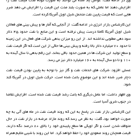
وی در ادامه گفت: عوامل یاد شده می توانند به صورت کوتاه مدت قیمت نفت را
افزایش دهند اما عاملی که به صورت بلند مدت این قیمت را افزایش می دهد ضرر
هایی است که قیمت پایین نفت متحمل شیل اویل آمریکا کرده است.
این کارشناس بازار انرژی در ادامه گفت: از آنجایی که آمار ها و پیش بینی های فعالان
شیل اویل آمریکا کاملا درست پیش نرفته است و این منابع با نفت حدود 45 دلار
سود دهی مطلوبی نداشته اند. از این رو میزان بدهی شرکت های فعال در این زمینه
تا حدود 70 میلیارد دلار بالا رفته و پیش بینی ها حاکی از این است که اگر قیمت نفت
و سطح تولید این شرکت ها در همین حدود باقی بماند، این رقم بدهی تا سال آینده به
110 و تا دو سال آینده به 160 میلیارد دلار نیز می رسد.
عسلی افزود: شرکت های خدمات نفت و گاز نیز با توجه به پایین بودن قیمت نفت
دچار ضرر شده اند و این موضوع باعث شده است، حرکت شیل اویل در آمریکا کند
شود.
وی اظهار داشت: اما عامل دیگری که باعث رشد قیمت نفت شده است، افزایش تقاضا
در جنوب شرق آسیا است.
این کارشناس بازار نفت در پاسخ به این که روند قیمت نفت در ماه های آتی به چه
صورت خواهد بود، گفت: به نظر می رسد که روند مازاد عرضه در بازار نفت در حال
متوقف شدن است و اگر اوپکی ها سطح پایبندی خود را بالای 80 درصد نگه دارند،
قیمت همچنان روند صعودی خود را حفظ خواهد کرد. اما این روند با شیبی ملایم همراه