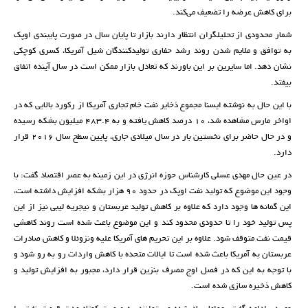
برای کاهش عرضه را تضعیف می‌کند.
شمار محدودی از تحلیلگران انتظار دارند بازار تا پایان سال در صورت پایبندی اوپک
به توافق و ملایم شدن روند رشد حفاری تولیدکنندگان‌ شیل آمریکا، کسری کوچکی
نشان دهد. اما سایرین بر این باورند که تعادل بازار ممکن است در سال آینده اتفاق
بیفتد.
با این حال به نوشته ایسنا مجموع ذخایر نفت خام تجاری آمریکا از رکورد بالایی که در
اواخر مارس مشاهده شد، ۱۰ درصد کاهش یافته و به ۴۸۳.۴ میلیون بشکه رسیده
و در حال حاضر برای نخستین بار در سال میلادی جاری، پایین سطح سال ۲۰۱۶ قرار
دارد.
در عین حال مهدی عسلی کارشناس حوزه انرژی در این زمینه به عصر اقتصاد گفت: با
وجود این موضوع که تولید نفت اوپک در حدود 90 هزار بشکه افزایش داشته است،
این گمانه ها وجود دارد که علاوه بر کاهش تولید عربستان و نیجریه لیبی نیز از این
پس تولید خود را تا حدودی محدود کند و این موضوع باعث شده است روند کاهشی
قیمت نفت متوقف شود. علاوه بر این تحریم های آمریکا علیه ونزوئلا و کاهش صادرات
عربستان به آمریکا باعث شده است تا ایالات متحده با کاهش واردات رو به رو شود و
با توجه به این که در فصل اوج مصرف بنزین قرار دارد، مجبور به افزایش تولید و
کاهش ذخیره سازی شده است.