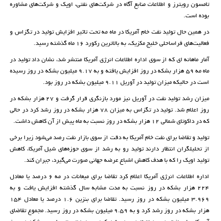
تامسون رویترز و اطلاعات منابع آگاه در شرکت‌های نفتی، اوپک و شرکت‌های مشاوره
بوده است.
در همین حال تولید نفت خام آمریکا در ماه مه تحت تاثیر افزایش تولید در تگزاس و
فعالیت‌های فراساحلی خلیج مکزیک، به بالاترین رکورد ۱۶ ماه گذشته رسید.
آمار ماهانه‌ ای که از سوی اداره اطلاعات انرژی آمریکا منتشر شد، نشان داد تولید در
ماه مه ۵۹ هزار بشکه در روز افزایش یافته و به ۹.۱۷ میلیون بشکه در روز رسیده
است در حالیکه میزان تولید در آوریل ۹.۱۱ میلیون بشکه در روز بود.
میزان رشد تولید نفت در آوریل نیز مورد بازنگری قرار گرفت و ۲۷ هزار بشکه در
روز اعلام شد. تولید در تگزاس به میزان ۷۸ هزار بشکه در روز رشد کرد در حالی
که در داکوتای شمالی ۱۲ هزار بشکه در روز نسبت به ماه پیش از آن کاهش داشت.
تولید و تقاضا برای نفت خام آمریکا به دقت از سوی بازار نفت رصد می‌شود زیرا برخی
از تحلیلگران انتظار دارند تولید رو به رشد از سوی حوزه‌های شیل آمریکا، کاهش
تولید اوپک را که با هدف کاهش اشباع عرضه جهانی صورت می‌گیرد، جبران کند.
اداره اطلاعات انرژی آمریکا اعلام کرد تقاضا برای میعانات در مه ۶ درصد یا معادل
۲۲۴ هزار بشکه در روز نسبت به مدت مشابه سال گذشته افزایش یافت و به
۳.۹۶۹ میلیون بشکه در روز رسید. تقاضا برای بنزین ۱.۶ درصد یا معادل ۱۵۴
هزار بشکه در روز رشد کرد و به ۹.۵۹ میلیون بشکه در روز رسید. مجموع تقاضای