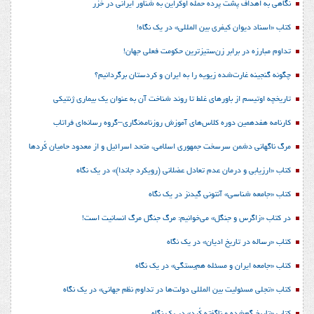
نگاهی به اهداف پشت پرده حمله اوکراین به شناور ایرانی در خزر
کتاب «اسناد دیوان کیفری بین المللی» در یک نگاه!
تداوم مبارزه در برابر زن‌ستیزترین حکومت فعلی جهان!
چگونه گنجینه غارت‌شده زیویه را به ایران و کردستان برگردانیم؟
تاریخچه اوتیسم از باورهای غلط تا روند شناخت آن به عنوان یک بیماری ژنتیکی
کارنامه هفدهمین دوره کلاس‌های آموزش روزنامه‌نگاری–گروه رسانه‌ای فراتاب
مرگ ناگهانی دشمن سرسخت جمهوری اسلامی، متحد اسرائیل و از معدود حامیان کُردها
کتاب «ارزیابی و درمان عدم تعادل عضلانی (رویکرد جاندا)» در یک نگاه
کتاب «جامعه شناسی» آنتونی گیدنز در یک نگاه
در کتاب «زاگرس و جنگل» می‌خوانیم: مرگ جنگل مرگ انسانیت است!
کتاب «رساله در تاریخ ادیان» در یک نگاه
کتاب «جامعه ایران و مسئله هم‌بستگی» در یک نگاه
کتاب «تجلی مسئولیت بین المللی دولت‌ها در تداوم نظم جهانی» در یک نگاه