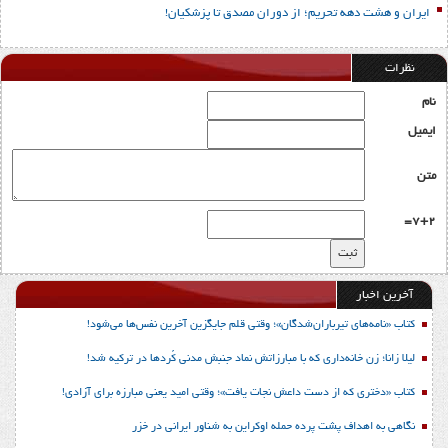
ایران و هشت دهه تحریم؛ از دوران مصدق تا پزشکیان!
نظرات
نام
ایمیل
متن
7+2=
آخرین اخبار
کتاب «نامه‌های تیرباران‌شدگان»؛ وقتی قلم جایگزین آخرین نفس‌ها می‌شود!
لیلا زانا؛ زن خانه‌داری که با مبارزاتش نماد جنبش مدنی کُردها در ترکیه شد!
کتاب «دختری که از دست داعش نجات یافت»؛ وقتی امید یعنی مبارزه برای آزادی!
نگاهی به اهداف پشت پرده حمله اوکراین به شناور ایرانی در خزر