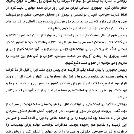
روحانی با اشاره به اینکه می توانیم 23 تیرماه را به عنوان روز تعامل با جهان بنامیم،
خاطر نشان کرد: جمهوری اسلامی ایران در این روز برای همه جهانیان ثابت کرد از
لحاظ قدرت سیاسی، آنچنان توانمندی و تبحری در مسایل سیاسی، منطق و موضوعات
فنی و حقوقی دارد که می تواند برای حل موضوع پیچیده بین المللی با قدرت های
بزرگ مذاکره کرده و از حق ملت ایران به خوبی دفاع کند.
رییس شورای عالی امنیت ملی با بیان اینکه برخی همواره از مذاکره هراس داشته و
می گفتند قادر به مذاکره سیاسی نیستیم، افزود: 23 تیرماه ثابت کرد همانطور که در
میدان جنگ قادریم در برابر توطئه های جهانی بایستیم و با آنها مقابله کنیم و برای
ملت پیروزی به ارمغان آوریم، در صحنه سیاسی، حقوقی و فنی هم این قدرت را
داریم و می توانیم از حقوق ملت دفاع کنیم.
رییس جمهوری با بیان اینکه یکی از گزینه های پیش روی ملت ایران قبل از مذاکرات
و توافق هسته ای، تداوم تحریم ها و افزایش فشارها بود، اظهار داشت: اگر آن روند
قرار بود ادامه پیدا کند، امروز فروش نفت در کشور به صفر می رسید، تحریم ها و
تهدیدات روز به روز بیشتر و فعالیت های هسته ای ایران، از دید آنها غیرقانونی تلقی
می شد.
روحانی با تأکید بر اینکه یکی از موفقیت های برجام برداشتن سایه تهدید از سر مردم
بود، گفت: پرونده ایران در شورای امنیت ، در چارچوب فصل هفتم منشور سازمان
ملل قرار داده شده بود که زمینه را برای حمله نظامی به ایران آماده کنند و حتی در
این زمینه به تفاهم هم رسیده بودند. مذاکرات توانست بهانه برای تهدیدات را
برطرف و قدرت سیاسی، حقوقی و فنی ما را برای جهانیان آشکار کند و روشن شد