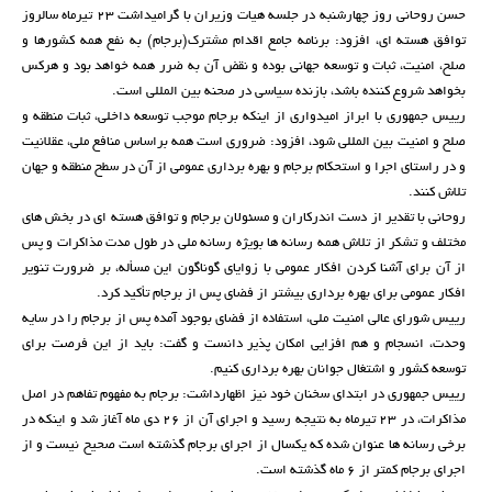
حسن روحانی روز چهارشنبه در جلسه هیات وزیران با گرامیداشت 23 تیرماه سالروز
توافق هسته ای، افزود: برنامه جامع اقدام مشترک(برجام) به نفع همه کشورها و
صلح، امنیت، ثبات و توسعه جهانی بوده و نقض آن به ضرر همه خواهد بود و هرکس
بخواهد شروع کننده باشد، بازنده سیاسی در صحنه بین المللی است.
رییس جمهوری با ابراز امیدواری از اینکه برجام موجب توسعه داخلی، ثبات منطقه و
صلح و امنیت بین المللی شود، افزود: ضروری است همه براساس منافع ملی، عقلانیت
و در راستای اجرا و استحکام برجام و بهره برداری عمومی از آن در سطح منطقه و جهان
تلاش کنند.
روحانی با تقدیر از دست اندرکاران و مسئولان برجام و توافق هسته ای در بخش های
مختلف و تشکر از تلاش همه رسانه ها بویژه رسانه ملی در طول مدت مذاکرات و پس
از آن برای آشنا کردن افکار عمومی با زوایای گوناگون این مسأله، بر ضرورت تنویر
افکار عمومی برای بهره برداری بیشتر از فضای پس از برجام تأکید کرد.
رییس شورای عالی امنیت ملی، استفاده از فضای بوجود آمده پس از برجام را در سایه
وحدت، انسجام و هم افزایی امکان پذیر دانست و گفت: باید از این فرصت برای
توسعه کشور و اشتغال جوانان بهره برداری کنیم.
رییس جمهوری در ابتدای سخنان خود نیز اظهارداشت: برجام به مفهوم تفاهم در اصل
مذاکرات، در 23 تیرماه به نتیجه رسید و اجرای آن از 26 دی ماه آغاز شد و اینکه در
برخی رسانه ها عنوان شده که یکسال از اجرای برجام گذشته است صحیح نیست و از
اجرای برجام کمتر از 6 ماه گذشته است.