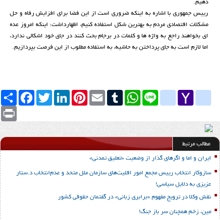
دهیم.
رییس جمهوری با اشاره به اینکه ضروری است از این فضا برای افزایش رفاه و حل
مشکلات اقتصادی مردم به بهترین شکل استفاده کنیم، اظهارداشت: اینکه امروز عده
ای بخواهند راجع به واژه ها و کلمات در برجام بحث کنند در جای خود اشکالی ندارد،
اما لازم است به جای پرداختن به حاشیه، به استفاده مطلوب از این فرصت بپردازیم.
Yahoo
yahoo_messenger
Line
google_bookmarks
WhatsApp
Tumblr
Email
Pinterest
LinkedIn
Twitter
Facebook
اشتراک
Mail
Print
مطالب مرتبط
ایران و اما و اگرهای گذار از وضعیت «تعلیق تمدنی»
سازوکار انتخاب رییس مجمع امور اقلیت‌های سازمان ملل متحد و عدم‌انتخاب د.ستار
عزیزی به دلایل سیاسی!
نقش وکلا در ترویج مفهوم «برابری زبانی» در گفتمان حقوقی کشور
مین‌، زخم همچنان سر باز جنگ!