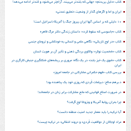
کتاب «دلیل پریدنم»؛ جهانی که بلندتر می‌بیند، آرام‌تر می‌شنود و کندتر ادامه می‌دهد!
ایران و اما و اگرهای گذار از وضعیت «تعلیق تمدنی»
10 دلیلی که بر اساس آنها ایران پیروز جنگ با آمریکا/اسرائیل است!
کتاب «جاسوسی که سقوط کرد»؛ داستان زندگی دکتر مرگ قاهره
کتاب «در اوج تاریکی»؛ نگاهی علمی و انسانی به خودکشی و ترومای جنسی
کتاب «شخصیت نوکر»؛ واکاوی بردگی ذهنی و تأثیر آن بر هویت انسان
کتاب «شوق یک خیز بلند» در یک نگاه؛ مروری بر ریشه‌های شکل‎گیری جنبش کارگری در
ایران
بررسی کتاب «فهم حکمرانی مشارکتی در جامعه امروز»
د.برهم صالح؛ دیپلمات کُردی که روزی خود یک پناهنده بود!
در ضرورت اصلاح قوانینی که مانع مشارکت برابر زنان در جامعه‌اند!
چرا بحران روابط آمریکا و ونزوئلا اوج گرفت؟
آیا ترکیه را باید معمار جدید امنیت منطقه دانست؟
مراد اوجالان از «واقعیت کُردی» و «روند انتقالی» در ترکیه چیست؟