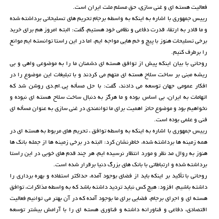
فعالیت هسته ای و غنی سازی، حق مسلم ملت ایران است.
رییس جمهوری با اشاره به اینکه به واسطه برجام تحریم های تسلیحاتی برداشته شده
و ما قادر به ارتقاء قدرت دفاعی و نظامی خود هستیم، گفت: البته امروز هم برای خرید
برخی تسلیحات هنوز با پیچ و خم هایی مواجه ایم، اما در این راستا توانسته ایم موانع
را برطرف کنیم.
روحانی با بیان اینکه پیش از توافق هسته ای دشمنان ما را به موضوعی واهی و بی
ریشه مبنی بر ساخت سلاح هسته ای متهم می کردند و با تبلیغات این موضوع را در
افکار عمومی جهان توسعه می دادند، گفت: با حل مسأله پی.ام.دی روشن شد که
اتهامات به ایران، بی اساس بوده و ما هرگز به دنبال ساخت سلاح هسته ای نبوده و
نخواهیم بود و موضوع حائز اهمیت برای ما توانمندی در غنی سازی به عنوان مسأله ای
فنی و علمی بوده است.
رییس جمهوری با اشاره به اینکه به واسطه توافق ، تحریم های مربوط به هسته ای در
همه زمینه ها برداشته شده، خاطرنشان کرد: البته در برخی زمینه ها از جمله بانک ها
هنوز به روال مد نظر و مورد انتظار نرسیده ایم، هر چند قدم های خوبی در این راستا
برداشته شده و ارتباطاتی با بانک های بزرگ دنیا برقرار شده است.
روحانی با تأکید بر اینکه باید از فضای بوجود آمده، حداکثر استفاده و بهره برداری را
داشته باشیم، افزود: هیچ کس نباید تردید داشته باشد که به واسطه مذاکرات، توافق
هسته ای و اجرای برجام، فضایی برای ما بوجود آمده که در آن بهتر می توانیم فعالیت
اقتصادی، دفاعی و فناورانه داشته و فناوری هسته ای را با آرامش بیشتر توسعه